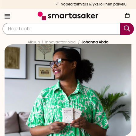
Nopea toimitus & yksilöllinen palvelu
Alkuun
Innovaattoriblogi
Johanna Abdo