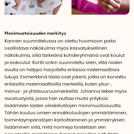
Monimuotoisuuden merkitys
Kannen suunnittelussa on otettu huomioon paitsi
osallistava näkökulma myös kasvatuksellinen
näkökulma, sillä tärkeänä kohderyhmänä ovat koulut
ja esikoulut. Kortit onkin suunniteltu siten, että niiden
avulla on helppo harjoitella erilaisia matemaattisia
lukuja. Esimerkkinä tästä ovat jokerit, jotka on korvattu
erilaisilla matemaattisilla merkeillä, kuten plus-,
miinus- ja yhtäsuuruusmerkeillä. Johanna tekee myös
avustustyötä, jossa hän auttaa muita yrityksiä
lisäämään lasten oleskelutilojen monimuotoisuutta.
Tähän kuuluu omien ennakkoluulojen ymmärtäminen,
toimintaympäristöjen kartoittaminen ja ymmärryksen
lisääminen siitä, mitä normeja toistetaan sen