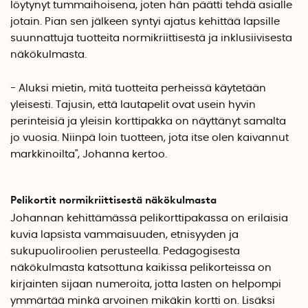
löytynyt tummaihoisena, joten hän päätti tehdä asialle
jotain. Pian sen jälkeen syntyi ajatus kehittää lapsille
suunnattuja tuotteita normikriittisestä ja inklusiivisesta
näkökulmasta.
- Aluksi mietin, mitä tuotteita perheissä käytetään
yleisesti. Tajusin, että lautapelit ovat usein hyvin
perinteisiä ja yleisin korttipakka on näyttänyt samalta
jo vuosia. Niinpä loin tuotteen, jota itse olen kaivannut
markkinoilta", Johanna kertoo.
Pelikortit normikriittisestä näkökulmasta
Johannan kehittämässä pelikorttipakassa on erilaisia
kuvia lapsista vammaisuuden, etnisyyden ja
sukupuoliroolien perusteella. Pedagogisesta
näkökulmasta katsottuna kaikissa pelikorteissa on
kirjainten sijaan numeroita, jotta lasten on helpompi
ymmärtää minkä arvoinen mikäkin kortti on. Lisäksi