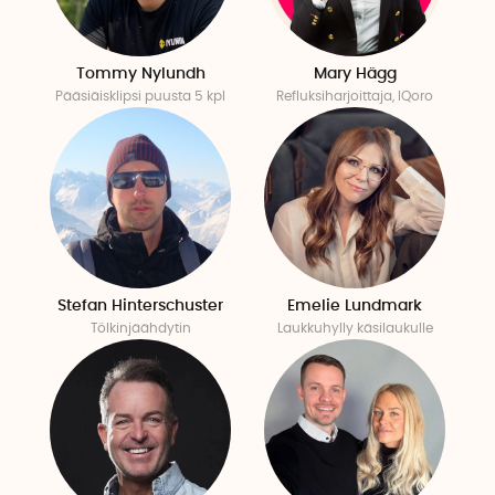
Tommy Nylundh
Mary Hägg
Pääsiäisklipsi puusta 5 kpl
Refluksiharjoittaja, IQoro
Stefan Hinterschuster
Emelie Lundmark
Tölkinjäähdytin
Laukkuhylly käsilaukulle