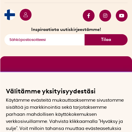
Myydyimmät tuotteet
Tarjouskulma
Katso kaikki älykkäät tuotteet
Inspiraatiota uutiskirjeestämme!
Tilaa
Välitämme yksityisyydestäsi
Käytämme evästeitä mukauttaaksemme sivustomme
sisältöä ja markkinointia sekä tarjotaksemme
parhaan mahdollisen käyttökokemuksen
verkkosivuillamme. Vahvista klikkaamalla "Hyväksy ja
sulje". Voit milloin tahansa muuttaa evästeasetuksia