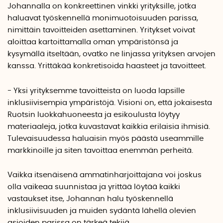
Johannalla on konkreettinen vinkki yrityksille, jotka
haluavat työskennellä monimuotoisuuden parissa,
nimittäin tavoitteiden asettaminen. Yritykset voivat
aloittaa kartoittamalla oman ympäristönsä ja
kysymällä itseltään, ovatko ne linjassa yrityksen arvojen
kanssa. Yrittäkää konkretisoida haasteet ja tavoitteet.
- Yksi yrityksemme tavoitteista on luoda lapsille
inklusiivisempia ympäristöjä. Visioni on, että jokaisesta
Ruotsin luokkahuoneesta ja esikoulusta löytyy
materiaaleja, jotka kuvastavat kaikkia erilaisia ihmisiä.
Tulevaisuudessa haluaisin myös päästä useammille
markkinoille ja siten tavoittaa enemmän perheitä.
Vaikka itsenäisenä ammatinharjoittajana voi joskus
olla vaikeaa suunnistaa ja yrittää löytää kaikki
vastaukset itse, Johannan halu työskennellä
inklusiivisuuden ja muiden sydäntä lähellä olevien
asioiden parissa on tärkeä tekijä.