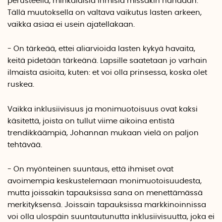
perusteella, minkälaisia ihmisiä missäkin nähdään.
Tällä muutoksella on valtava vaikutus lasten arkeen,
vaikka asiaa ei usein ajatellakaan.
- On tärkeää, ettei aliarvioida lasten kykyä havaita,
keitä pidetään tärkeänä. Lapsille saatetaan jo varhain
ilmaista asioita, kuten: et voi olla prinsessa, koska olet
ruskea.
Vaikka inklusiivisuus ja monimuotoisuus ovat kaksi
käsitettä, joista on tullut viime aikoina entistä
trendikkäämpiä, Johannan mukaan vielä on paljon
tehtävää.
- On myönteinen suuntaus, että ihmiset ovat
avoimempia keskustelemaan monimuotoisuudesta,
mutta joissakin tapauksissa sana on menettämässä
merkityksensä. Joissain tapauksissa markkinoinnissa
voi olla ulospäin suuntautunutta inklusiivisuutta, joka ei