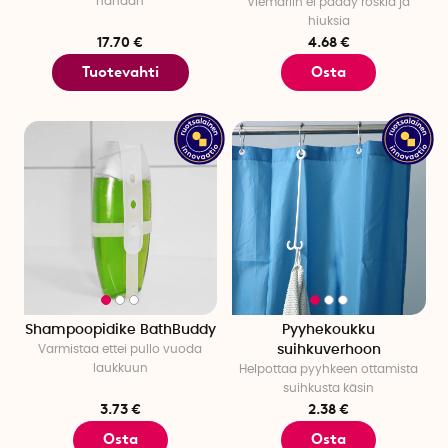
hanaan
Viemäriin ei päädy roskia ja
hiuksia
17.70 €
4.68 €
Tuotevahti
Osta
Shampoopidike BathBuddy
Pyyhekoukku
Varmistaa ettei pullo vuoda
suihkuverhoon
laukkuun
Helpottaa pyyhkeen ottamista
suihkusta käsin
3.73 €
2.38 €
Osta
Osta