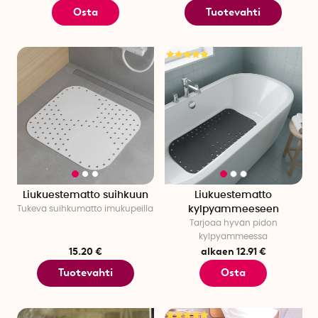
Osta
Tuotevahti
Liukuestematto suihkuun
Liukuestematto
Tukeva suihkumatto imukupeilla
kylpyammeeseen
Tarjoaa hyvän pidon
kylpyammeessa
15.20 €
alkaen 12.91 €
Tuotevahti
Osta