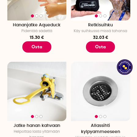
Hananjatke Aqueduck
Retkisuihku
Pidentää sädettä
Käy suihkussa missä tahansa
15.30 €
32.03 €
Osta
Osta
Jatke hanan kahvaan
Allassihti
Helpottaa lasta yltämään
kylpyammeeseen