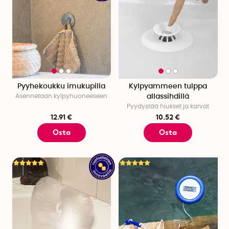
Pyyhekoukku imukupilla
Kylpyammeen tulppa
Asennetaan kylpyhuoneeseen
allassihdillä
Pyydystää hiukset ja karvat
12.91 €
10.52 €
Osta
Osta