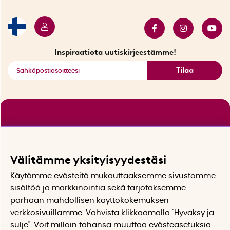
Myydyimmät tuotteet
Tarjouskulma
Katso kaikki älykkäät tuotteet
Inspiraatiota uutiskirjeestämme!
Tilaa
Välitämme yksityisyydestäsi
Käytämme evästeitä mukauttaaksemme sivustomme
sisältöä ja markkinointia sekä tarjotaksemme
parhaan mahdollisen käyttökokemuksen
verkkosivuillamme. Vahvista klikkaamalla "Hyväksy ja
sulje". Voit milloin tahansa muuttaa evästeasetuksia