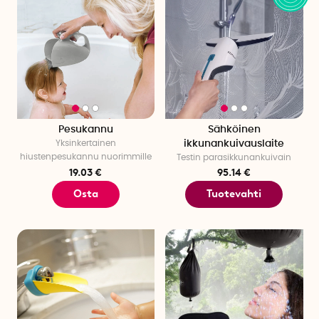
Pesukannu
Sähköinen
Yksinkertainen
ikkunankuivauslaite
hiustenpesukannu nuorimmille
Testin parasikkunankuivain
19.03 €
95.14 €
Osta
Tuotevahti