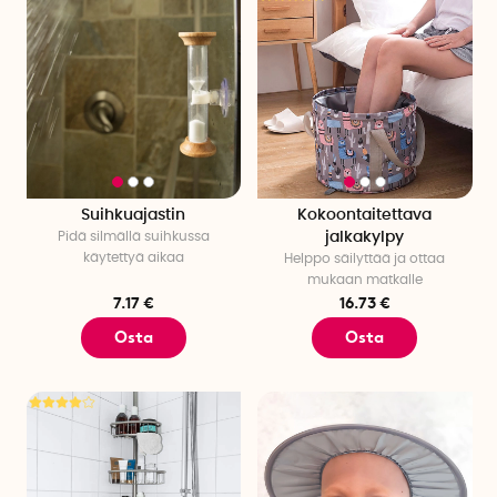
Suihkuajastin
Kokoontaitettava
Pidä silmällä suihkussa
jalkakylpy
käytettyä aikaa
Helppo säilyttää ja ottaa
mukaan matkalle
7.17 €
16.73 €
Osta
Osta