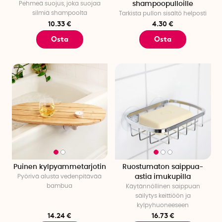
Pehmeä suojus, joka suojaa
shampoopulloille
silmiä shampoolta
Tarkista pullon sisältö helposti
10.33 €
4.30 €
Osta
Osta
Puinen kylpyammetarjotin
Ruostumaton saippua-
Pyörivä alusta vedenpitävää
astia imukupilla
bambua
Käytännöllinen saippuan
säilytys keittiöön ja
kylpyhuoneeseen
14.24 €
16.73 €