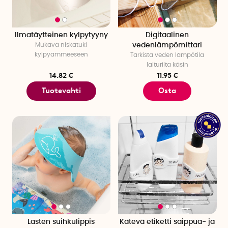
Ilmatäytteinen kylpytyyny
Digitaalinen
Mukava niskatuki
vedenlämpömittari
kylpyammeeseen
Tarkista veden lämpötila
laiturilta käsin
14.82 €
11.95 €
Tuotevahti
Osta
Lasten suihkulippis
Kätevä etiketti saippua- ja