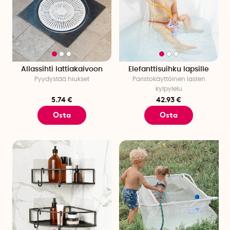
Allassihti lattiakaivoon
Elefanttisuihku lapsille
Pyydystää hiukset
Paristokäyttöinen lasten
kylpylelu
5.74 €
42.93 €
Osta
Osta