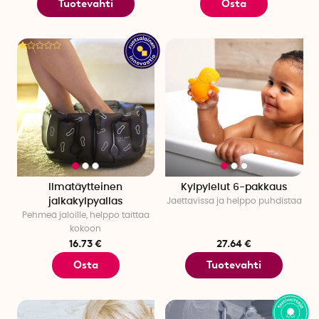
Tuotevahti
Osta
Ilmatäytteinen
Kylpylelut 6-pakkaus
jalkakylpyallas
Jaettavissa ja helppo puhdistaa
Pehmeä jaloille, helppo taittaa
kokoon
16.73 €
27.64 €
Osta
Tuotevahti