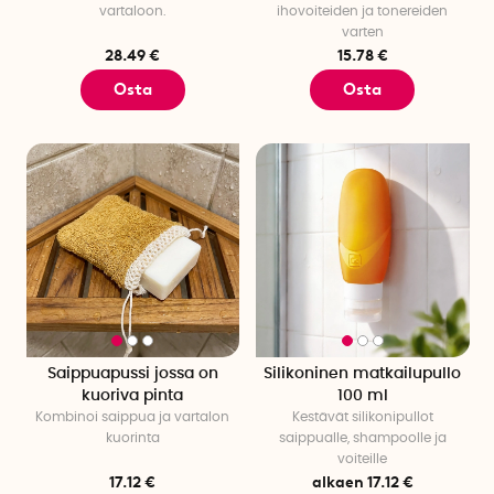
vartaloon.
ihovoiteiden ja tonereiden
varten
28.49 €
15.78 €
Osta
Osta
Saippuapussi jossa on
Silikoninen matkailupullo
kuoriva pinta
100 ml
Kombinoi saippua ja vartalon
Kestävät silikonipullot
kuorinta
saippualle, shampoolle ja
voiteille
17.12 €
alkaen 17.12 €