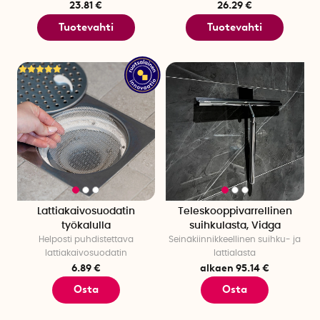
23.81 €
26.29 €
sinun ei tarvitse kumartua joka kerta kun peset hiuksia. Jos
taas kotoa löytyy kylpyamme on meillä myös useita
Tuotevahti
Tuotevahti
hyllymalleja, jotka lisäävät kylpyammeen viihtyisyyttä. Lisää
kirja, välipalakulho ja kynttilät - ja hemmottele itseäsi
kotikylpylässä.
Riippumatta siitä onko sinulla kylpyamme tai suihku, on
meillä useita käytännöllisiä ratkaisuja, jotka tekevät
kylpyhuoneesta entistä mukavamman.
Lattiakaivosuodatin
Teleskooppivarrellinen
työkalulla
suihkulasta, Vidga
Helposti puhdistettava
Seinäkiinnikkeellinen suihku- ja
lattiakaivosuodatin
lattialasta
6.89 €
alkaen 95.14 €
Osta
Osta