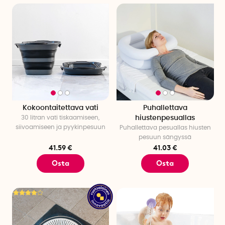
Kokoontaitettava vati
Puhallettava
30 litran vati tiskaamiseen,
hiustenpesuallas
siivoamiseen ja pyykinpesuun
Puhallettava pesuallas hiusten
pesuun sängyssä
41.59 €
41.03 €
Osta
Osta