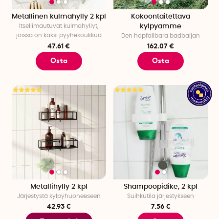
Metallinen kulmahylly 2 kpl
Kokoontaitettava
Itseliimautuvat kulmahyllyt,
kylpyamme
joissa on kaksi pyyhekoukkua
Den hopfällbara badbaljan
47.61 €
162.07 €
Osta
Osta
Metallihylly 2 kpl
Shampoopidike, 2 kpl
Järjestystä kylpyhuoneeseen
Suihkutila järjestykseen
42.93 €
7.56 €