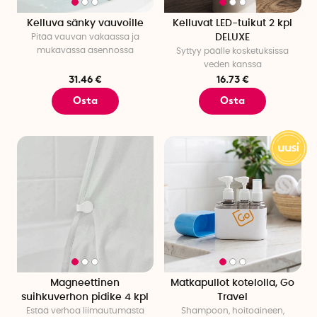
Kelluva sänky vauvoille
Kelluvat LED-tuikut 2 kpl
Pitää vauvan vakaassa ja
DELUXE
mukavassa asennossa
Syttyy päälle kosketuksissa
veden kanssa
31.46 €
16.73 €
Osta
Osta
Magneettinen
Matkapullot kotelolla, Go
suihkuverhon pidike 4 kpl
Travel
Estää verhoa liimautumasta
Shampoon, hoitoaineen,