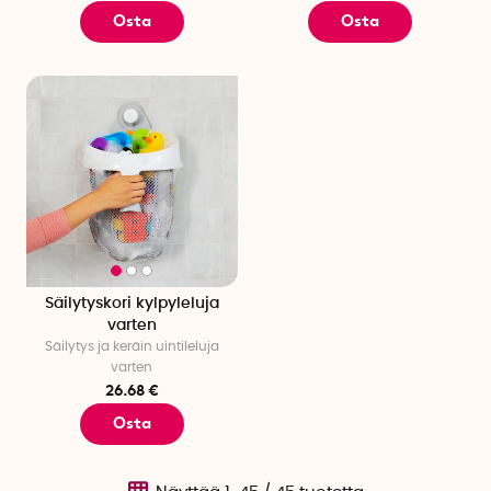
Osta
Osta
Säilytyskori kylpyleluja
varten
Säilytys ja keräin uintileluja
varten
26.68 €
Osta