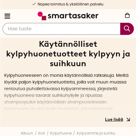
Nopea toimitus & yksilöllinen palvelu
Käytännölliset
kylpyhuonetuotteet kylpyyn ja
suihkuun
Kylpyhuoneeseen on monia käytännöllisiä ratkaisuja. Meiltä
löydät paljon kylpyhuonetuotteita, joilla voit muun muassa
rentoutua puhallettavassa kylpyammeessa, järjestellä
kylpyhuoneesi tavarat suihkuhyllylle ja ripustaa
shampoopullot käytännöllisiin shampootelineisiin.
Kylpyhuone on yksi kodin huoneista, jota käytämme
päivittäin ja SmartaSakerin oikean kylpyhuonesisustuksen
avulla voit tehdä kylpyhuoneesta rentouttavan keitaan
kotiisi.
Alkuun
Koti
Kylpyhuone
Kylpyamme ja suihku