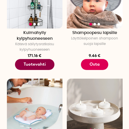
Kulmahylly
Shampoopesu lapsille
kylpyhuoneeseen
Läyttökelpoinen shampoon
suoja lapsille
Kätevä säilytysratkaisu
kylpyhuoneeseen
171.16 €
9.46 €
Tuotevahti
Osta