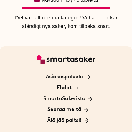
Näyttää
1-45
/
45
tuotetta
Det var allt i denna kategori! Vi handplockar
ständigt nya saker, kom tillbaka snart.
Asiakaspalvelu
Ota yhteyttä
Ehdot
Tietoa evästeistä
SmartaSakerista
Yksityisyydensuoja
Meistä
Seuraa meitä
Sopimusehdot
Myymälä Tukholmassa
Innovaattoriblogi
Älä jää paitsi!
Ympäristöystävälliset toimitukset
Lahjakortti