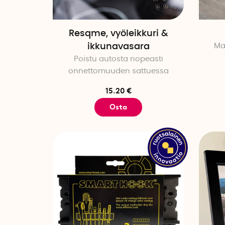
Resqme, vyöleikkuri &
ikkunavasara
Ma
Poistu autosta nopeasti
onnettomuuden sattuessa
15.20 €
Osta