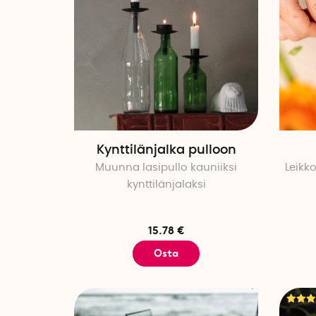
Kynttilänjalka pulloon
Muunna lasipullo kauniiksi
Leikk
kynttilänjalaksi
15.78 €
Osta