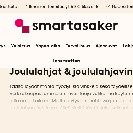
 tuotteita
Ilmainen toimitus yli 50 € tilauksille
Nopea toim
tys
Valaistus
Vapaa-aika
Turvallisuus
Ajoneuvot
Lahj
Innovaattori
Joululahjat & joululahjavink
Täältä löydät monia hyödyllisiä vinkkejä sekä täydellisen
Verkkokaupassamme on myös laaja valikoima käytännölli
jolla on jo kaikkea! Meiltä löytyy on mahtavia joululahjo
joululahjan äidille ja isälle? Meiltä löydät jokaiselle jota
Joululahjat isälle
Tässä on joitain joululahjaideoita isälle: