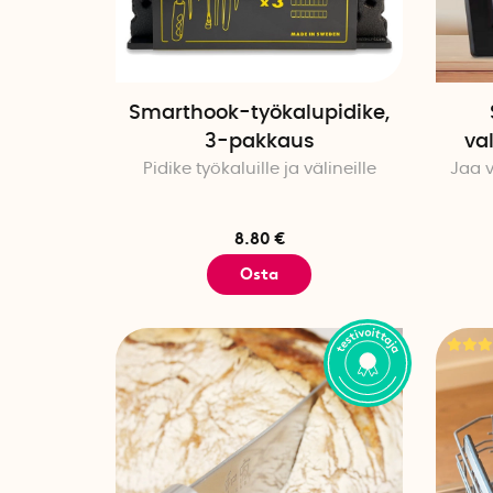
Smarthook-työkalupidike,
3-pakkaus
va
Pidike työkaluille ja välineille
Jaa 
8.80 €
Osta