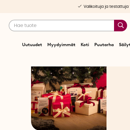
Valikoituja ja testattuja
Uutuudet
Myydyimmät
Koti
Puutarha
Säily