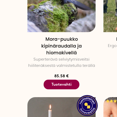
Mora-puukko
kipinäraudalla ja
Erg
hiomakivellä
Superterävä selviytymisveitsi
hiiliteräksestä valmistetulla terällä
85.58 €
Tuotevahti