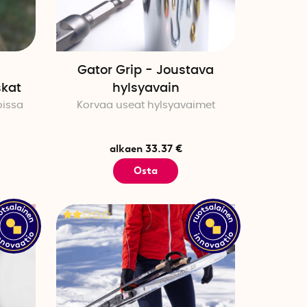
Klikkaa tästä nähdäksesi kaikki
Gator Grip - Joustava
kat
hylsyavain
oissa
Korvaa useat hylsyavaimet
alkaen 33.37 €
Osta