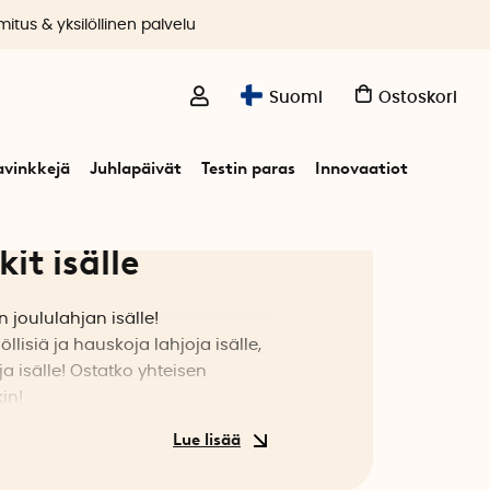
itus & yksilöllinen palvelu
Suomi
Ostoskori
avinkkejä
Juhlapäivät
Testin paras
Innovaatiot
it isälle
 joululahjan isälle!
siä ja hauskoja lahjoja isälle,
ja isälle! Ostatko yhteisen
kin!