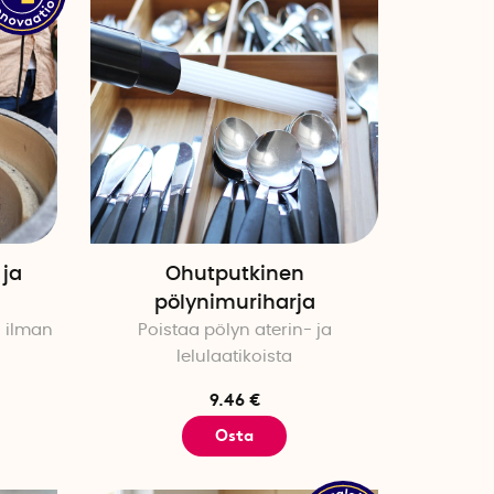
 ja
Ohutputkinen
pölynimuriharja
ä ilman
Poistaa pölyn aterin- ja
lelulaatikoista
9.46 €
Osta