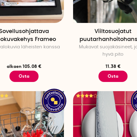
Tarvitsetko lisää vinkkejä tai etsitkö tiettyä joululahjaa?
fiksut joululahjamme->
Sovellusohjattava
Viiltosuojatut
lokuvakehys Frameo
puutarhanhoitohans
valokuvia läheisten kanssa
Mukavat suojakäsineet, j
hyvä pito
alkaen 105.08 €
11.38 €
Osta
Osta