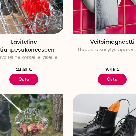
Lasiteline
Veitsimagneetti
tianpesukoneeseen
Näppärä säilytystapa veit
va teline korkeille laseille
23.81 €
9.46 €
Osta
Osta