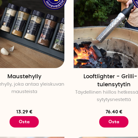
Maustehylly
Looftlighter - Grilli-
hylly, joka antaa yleiskuvan
tulensytytin
mausteista
Täydellinen hiillos hetkess
sytytysnestettä
13.29 €
76.40 €
Osta
Osta