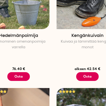
Hedelmänpoimija
Kengänkuivain
onominen omenanpoimija
Kuivaa ja lämmittää keng
varrella
monot
76.40 €
alkaen 42.54 €
Osta
Osta