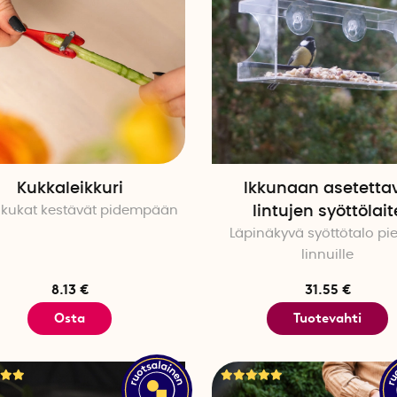
Kukkaleikkuri
Ikkunaan asetetta
okukat kestävät pidempään
lintujen syöttölait
Läpinäkyvä syöttötalo pie
linnuille
8.13 €
31.55 €
Osta
Tuotevahti