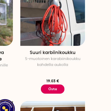
va
Suuri karbiinikoukku
e
S-muotoinen karabiinikoukku
kahdella aukolla
nille
19.03 €
Osta