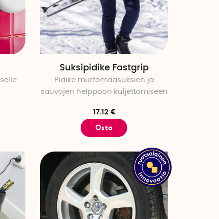
Suksipidike Fastgrip
selle
Pidike murtomaasuksien ja
sauvojen helppoon kuljettamiseen
17.12 €
Osta