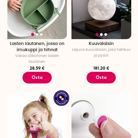
Lasten lautanen, jossa on
Kuuvalaisin
imukuppi ja hihnat
Leijuva kuuvalaisin, joka hehkuu
ja pyörii
Vakaa silikoninen lasten
lautanen
28.59 €
181.20 €
Osta
Osta