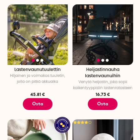
Lastenvaunutuulettin
Heijastinnauha
Hiljainen ja voimakas tuuletin,
lastenvaunuihin
jolla on pitkä akkuaika
Venytä heijastin, joka sopii
kaikentyyppisiin lastenratasteen
45.81 €
16.73 €
Osta
Osta