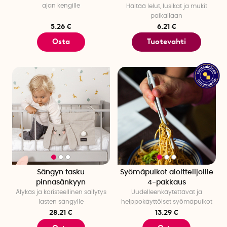
ajan kengille
Hältää lelut, lusikat ja mukit
paikallaan
5.26 €
6.21 €
Osta
Tuotevahti
Sängyn tasku
Syömäpuikot aloittelijoille
pinnasänkyyn
4-pakkaus
Älykäs ja koristeellinen säilytys
Uudelleenkäytettävät ja
lasten sängylle
helppokäyttöiset syömäpuikot
28.21 €
13.29 €