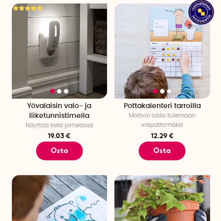
Yövalaisin valo- ja
Pottakalenteri tarroilla
liiketunnistimella
Motivoi lasta tulemaan
vaipattomaksi
Näyttää tietä pimeässä
19.03 €
12.29 €
Osta
Osta