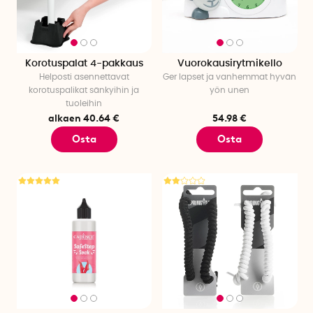
Korotuspalat 4-pakkaus
Vuorokausirytmikello
Helposti asennettavat
Ger lapset ja vanhemmat hyvän
korotuspalikat sänkyihin ja
yön unen
tuoleihin
alkaen 40.64 €
54.98 €
Osta
Osta