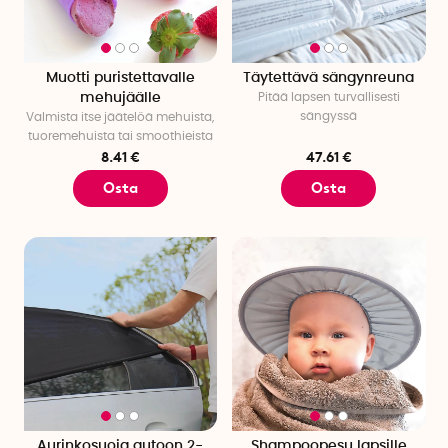
Muotti puristettavalle
Täytettävä sängynreuna
mehujäälle
Pitää lapsen turvallisesti
sängyssä
Valmista itse jäätelöä mehuista,
tuoremehuista tai smoothieista
8.41 €
47.61 €
Osta
Osta
Aurinkosuoja autoon 2-
Shampoopesu lapsille