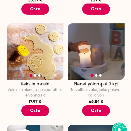
Osta
Osta
Keksileimasin
Pienet yölamput 3 kpl
Valmista hienoja, persoonallisia
Turvalliset valot, jotka palavat
leivonnaisia
koko yön
17.97 €
66.84 €
Osta
Osta