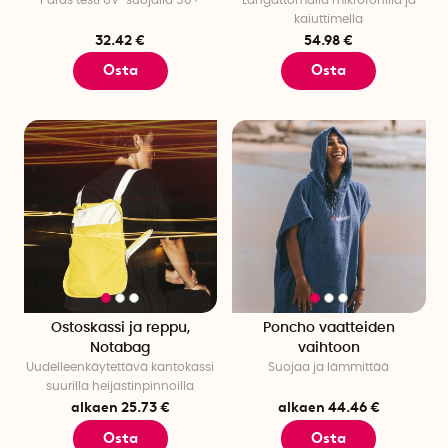
kaiuttimella
32.42 €
54.98 €
Osta
Osta
Ostoskassi ja reppu,
Poncho vaatteiden
Notabag
vaihtoon
Uudelleenkäytettävä kantokassi
Suojaa ja lämmittää
suurilla heijastinpinnoilla
alkaen 25.73 €
alkaen 44.46 €
Osta
Osta