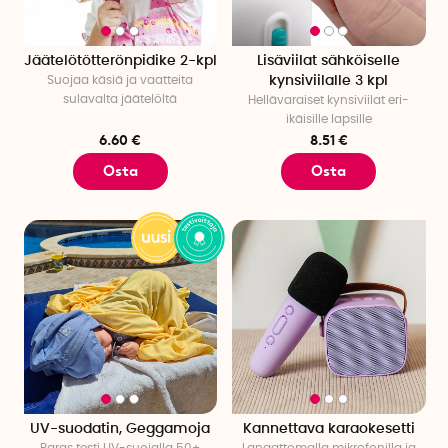
Jäätelötötterönpidike 2-kpl
Lisäviilat sähköiselle
Suojaa käsiä ja vaatteita
kynsiviilalle 3 kpl
sulavalta jäätelöltä
Hellävaraiset kynsiviilat eri-
ikäisille lapsille
6.60 €
8.51 €
Osta
Osta
UV-suodatin, Geggamoja
Kannettava karaokesetti
Paras testi UV-suojalla 50+
Langattomalla mikrofonilla ja