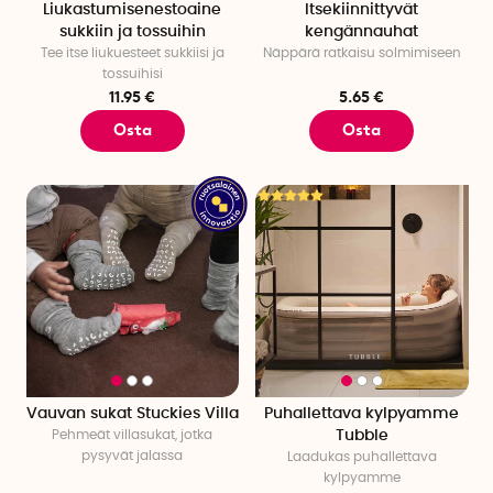
Liukastumisenestoaine
Itsekiinnittyvät
sukkiin ja tossuihin
kengännauhat
Tee itse liukuesteet sukkiisi ja
Näppärä ratkaisu solmimiseen
tossuihisi
11.95 €
5.65 €
Osta
Osta
Vauvan sukat Stuckies Villa
Puhallettava kylpyamme
Pehmeät villasukat, jotka
Tubble
pysyvät jalassa
Laadukas puhallettava
kylpyamme