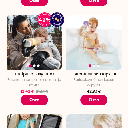
Osta
Osta
42%
Tuttipullo Easy Drink
Elefanttisuihku lapsille
Patentoitu tuttipullo matkoille ja
Paristokäyttöinen lasten
retkille
kylpylelu
12.42 €
21.51 €
42.93 €
Osta
Osta