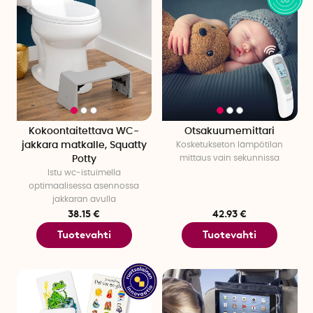
Kokoontaitettava WC-
Otsakuumemittari
jakkara matkalle, Squatty
Kosketukseton lämpötilan
mittaus vain sekunnissa
Potty
Istu wc-istuimella
optimaalisessa asennossa
jakkaran avulla
38.15 €
42.93 €
Tuotevahti
Tuotevahti