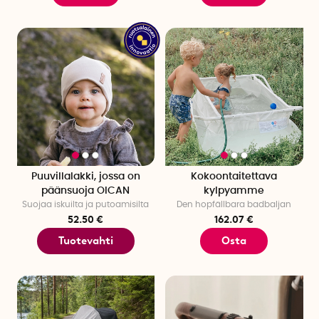
Puuvillalakki, jossa on
Kokoontaitettava
päänsuoja OICAN
kylpyamme
Suojaa iskuilta ja putoamisilta
Den hopfällbara badbaljan
52.50 €
162.07 €
Tuotevahti
Osta