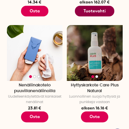
14.34 €
alkaen 162.07 €
Osta
Tuotevahti
Nenäliinakotelo
Hyttyskarkote Care Plus
puuvillanenäliinoilla
Natural
Uudelleenkäytettävät kankaiset
Luonnollinen suoja hyttysiä ja
nenäliinat
punkkeja vastaan
23.81 €
alkaen 16.16 €
Osta
Osta