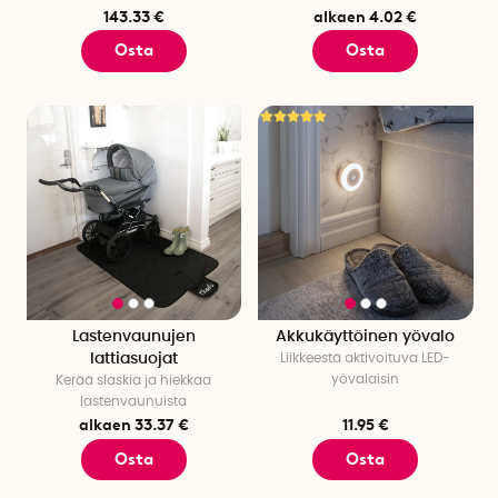
143.33 €
alkaen 4.02 €
Osta
Osta
Lastenvaunujen
Akkukäyttöinen yövalo
lattiasuojat
Liikkeestä aktivoituva LED-
yövalaisin
Kerää slaskia ja hiekkaa
lastenvaunuista
alkaen 33.37 €
11.95 €
Osta
Osta