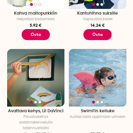
Kahva maitopurkkiin
Kantohihna suksille
Helpottaa kaatamista
Vapauttaa kädet
5.92 €
14.24 €
Osta
Osta
Avattava kehys, Lil DaVinci
SwimFin kelluke
Piirustuskehys
Auttaa lasta oppimaan uimaan
sisäänrakennetulla
tallennustilalla