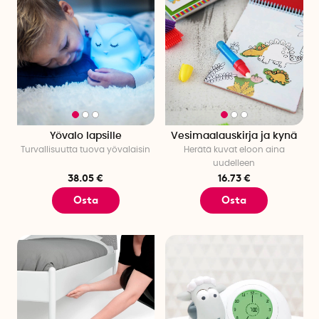
Yövalo lapsille
Vesimaalauskirja ja kynä
Turvallisuutta tuova yövalaisin
Herätä kuvat eloon aina
uudelleen
38.05 €
16.73 €
Osta
Osta