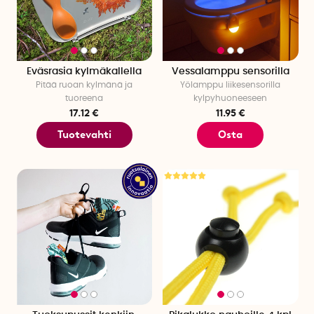
Eväsrasia kylmäkallella
Vessalamppu sensorilla
Pitää ruoan kylmänä ja
Yölamppu liikesensorilla
tuoreena
kylpyhuoneeseen
17.12 €
11.95 €
Tuotevahti
Osta