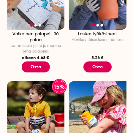
Valkoinen palapeli, 30
Lasten työkäsineet
palaa
Monikäyttöiset lasten hanskat
Luonnostele, piirrä ja maalaa
oma palapelisi
alkaen 4.68 €
5.26 €
Osta
Osta
15%