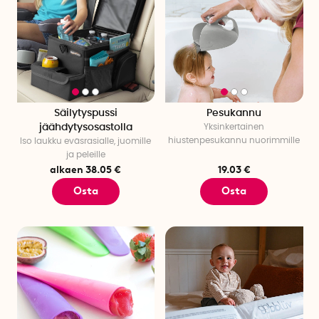
Säilytyspussi
Pesukannu
jäähdytysosastolla
Yksinkertainen
hiustenpesukannu nuorimmille
Iso laukku eväsrasialle, juomille
ja peleille
alkaen 38.05 €
19.03 €
Osta
Osta