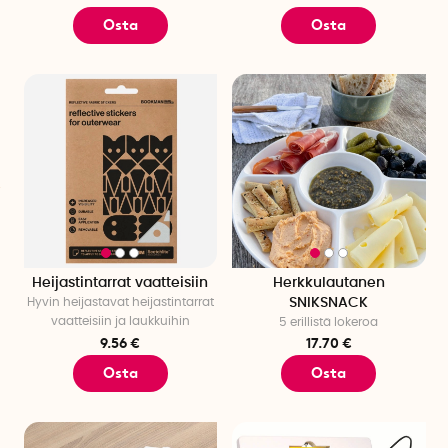
Osta
Osta
Heijastintarrat vaatteisiin
Herkkulautanen
Hyvin heijastavat heijastintarrat
SNIKSNACK
vaatteisiin ja laukkuihin
5 erillistä lokeroa
9.56 €
17.70 €
Osta
Osta