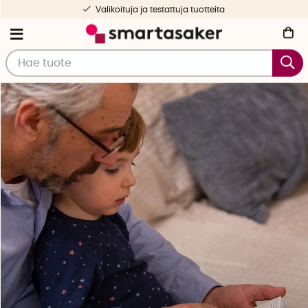
Ilmainen toimitus yli 50 € tilauksille