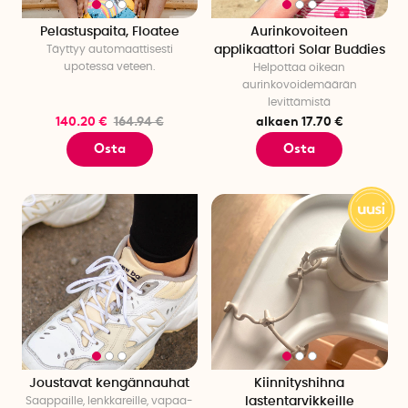
Pelastuspaita, Floatee
Aurinkovoiteen
Täyttyy automaattisesti
applikaattori Solar Buddies
upotessa veteen.
Helpottaa oikean
aurinkovoidemäärän
levittämistä
140.20 €
164.94 €
alkaen 17.70 €
Osta
Osta
Joustavat kengännauhat
Kiinnityshihna
Saappaille, lenkkareille, vapaa-
lastentarvikkeille