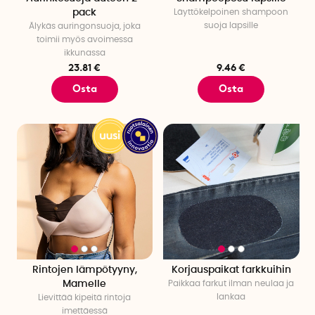
pack
Läyttökelpoinen shampoon
suoja lapsille
Älykäs auringonsuoja, joka
toimii myös avoimessa
ikkunassa
23.81 €
9.46 €
Osta
Osta
Rintojen lämpötyyny,
Korjauspaikat farkkuihin
Mamelle
Paikkaa farkut ilman neulaa ja
lankaa
Lievittää kipeitä rintoja
imettäessä