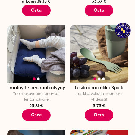
alkaen 38.15 €
33.37 €
Osta
Osta
Ilmatäytteinen matkatyyny
Lusikkahaarukka Spork
Tuo mukavuutta juna- tai
Lusikka, veitsi ja haarukka
lentomatkalle
yhdessä!
23.81 €
3.73 €
Osta
Osta