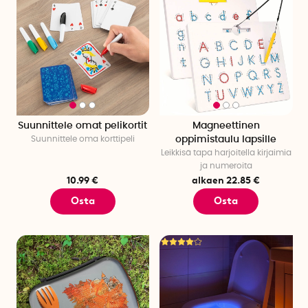
Suunnittele omat pelikortit
Magneettinen
Suunnittele oma korttipeli
oppimistaulu lapsille
Leikkisä tapa harjoitella kirjaimia
ja numeroita
10.99 €
alkaen 22.85 €
Osta
Osta