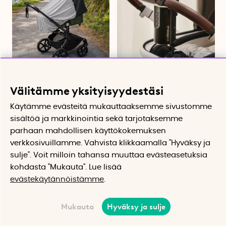
UV-suojattu hyttysverkko
Lastenvaunujen keinuttaja,
lastenvaunuihin
Sleepytroll
Välitämme yksityisyydestäsi
Suojaa hyönteisiltä ja vähentää
Keinuttaa vauvan uneen
haitallista UV-säteilyä
Käytämme evästeitä mukauttaaksemme sivustomme
45.90 €
152.90 €
sisältöä ja markkinointia sekä tarjotaksemme
Osta
Tuotevahti
parhaan mahdollisen käyttökokemuksen
verkkosivuillamme. Vahvista klikkaamalla "Hyväksy ja
sulje". Voit milloin tahansa muuttaa evästeasetuksia
19%
kohdasta "Mukauta". Lue lisää
evästekäytännöistämme
.
Mukauta
Hyväksy ja sulje