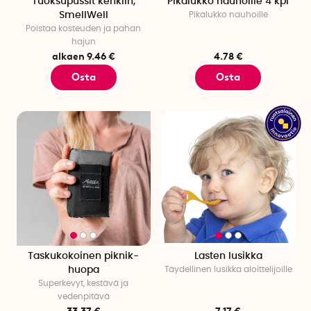
Tuoksupussit kenkiin,
Pikalukko nauhoille 4 kpl
SmellWell
Pikalukko nauhoille
Poistaa kosteuden ja pahan
hajun
alkaen 9.46 €
4.78 €
Osta
Osta
Taskukokoinen piknik-
Lasten lusikka
huopa
Täydellinen lusikka aloittelijoille
Superkevyt, kestävä ja
vedenpitävä
33.37 €
7.17 €