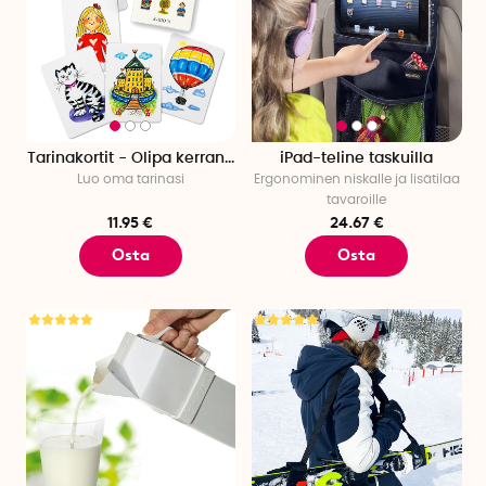
Tarinakortit - Olipa kerran...
iPad-teline taskuilla
Luo oma tarinasi
Ergonominen niskalle ja lisätilaa
tavaroille
11.95 €
24.67 €
Osta
Osta