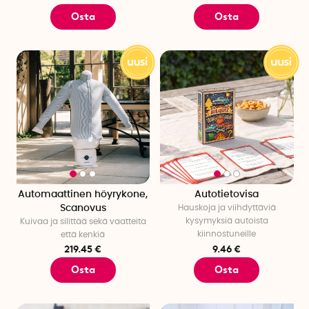
Osta
Osta
Automaattinen höyrykone,
Autotietovisa
Scanovus
Hauskoja ja viihdyttäviä
kysymyksiä autoista
Kuivaa ja silittää sekä vaatteita
kiinnostuneille
että kenkiä
219.45 €
9.46 €
Osta
Osta