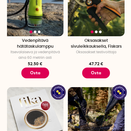
Vedenpitävä
Oksasakset
hätätaskulamppu
sivuleikkauksella, Fiskars
Itsevalaiseva ja vedenpitävä
Oksasakset testivoittaja
aina 60 metriin asti
52.50 €
47.72 €
Osta
Osta