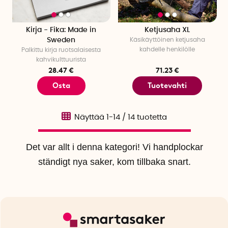
Kirja - Fika: Made in
Ketjusaha XL
Sweden
Käsikäyttöinen ketjusaha
kahdelle henkilölle
Palkittu kirja ruotsalaisesta
kahvikulttuurista
28.47 €
71.23 €
Osta
Tuotevahti
Näyttää
1-14
/
14
tuotetta
Det var allt i denna kategori! Vi handplockar
ständigt nya saker, kom tillbaka snart.