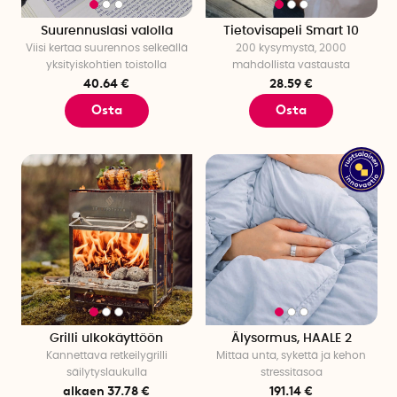
60-vuotislahjat: Tänne olemme koonneet parhaat
lahjavinkkimme 60-vuotiaille. Jos tuntuu, ettet millään löydä
Suurennuslasi valolla
Tietovisapeli Smart 10
Viisi kertaa suurennos selkeällä
200 kysymystä, 2000
sopivaa lahjaa syntymäpäiväsankarille, tutustu laajaan
yksityiskohtien toistolla
mahdollista vastausta
valikoimaamme.
40.64 €
28.59 €
Osta
Osta
Grilli ulkokäyttöön
Älysormus, HAALE 2
Kannettava retkeilygrilli
Mittaa unta, sykettä ja kehon
säilytyslaukulla
stressitasoa
alkaen 37.78 €
191.14 €