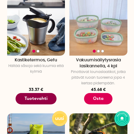
Kastiketermos, Gefu
Vakuumisäilytysrasia
Hältää såsoja sekä kuumia että
lasikannella, 4 kpl
kylmiä
Pinottavat lounaslaatikot, jotka
pitävät ruoan tuoreena jopa 4
kertaa pidempään.
33.37 €
45.68 €
Tuotevahti
Osta