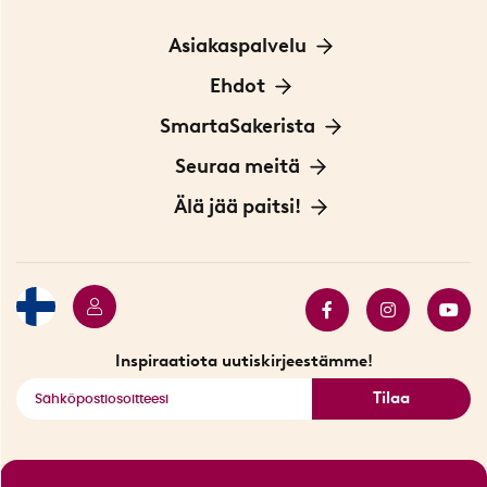
Asiakaspalvelu
Ota yhteyttä
Ehdot
Tietoa evästeistä
SmartaSakerista
Yksityisyydensuoja
Meistä
Seuraa meitä
Sopimusehdot
Myymälä Tukholmassa
Innovaattoriblogi
Älä jää paitsi!
Ympäristöystävälliset toimitukset
Lahjakortti
Myydyimmät tuotteet
Tarjouskulma
Katso kaikki älykkäät tuotteet
Inspiraatiota uutiskirjeestämme!
Tilaa