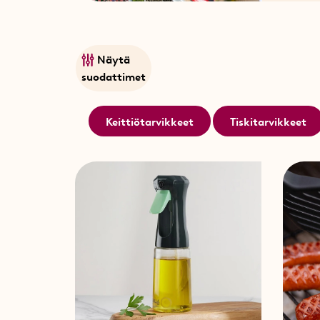
Näytä
suodattimet
Keittiötarvikkeet
Tiskitarvikkeet