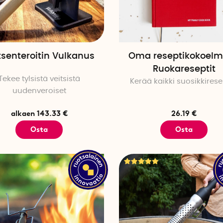
tsenteroitin Vulkanus
Oma reseptikokoelm
Ruokareseptit
Tekee tylsistä veitsistä
Kerää kaikki suosikkirese
uudenveroiset
alkaen 143.33 €
26.19 €
Osta
Osta