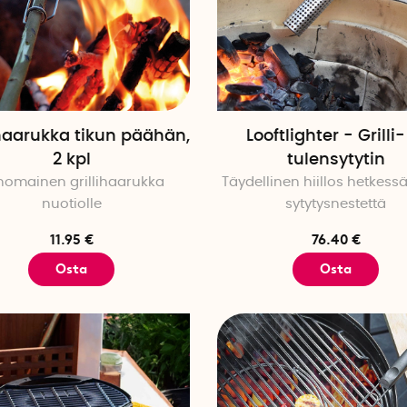
ihaarukka tikun päähän,
Looftlighter - Grilli-
2 kpl
tulensytytin
inomainen grillihaarukka
Täydellinen hiillos hetkess
nuotiolle
sytytysnestettä
11.95 €
76.40 €
Osta
Osta