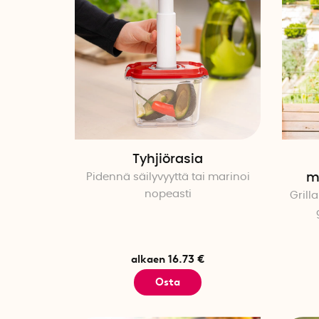
Tyhjiörasia
Pidennä säilyvyyttä tai marinoi
m
nopeasti
Grilla
alkaen 16.73 €
Osta