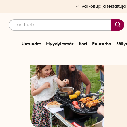
Valikoituja ja testattuja
Uutuudet
Myydyimmät
Koti
Puutarha
Säily