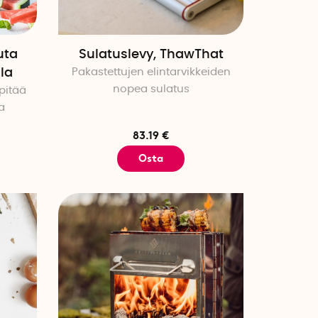
uta
Sulatuslevy, ThawThat
lla
Pakastettujen elintarvikkeiden
nopea sulatus
pitää
a
83.19 €
Osta