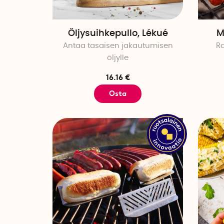
Öljysuihkepullo, Lékué
M
Antaa tasaisen jakautumisen
R
öljylle
16.16 €
Osta