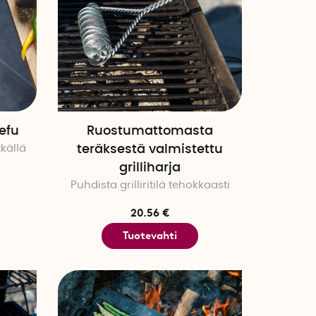
Gefu
Ruostumattomasta
tkällä
teräksestä valmistettu
grilliharja
Puhdista grilliritilä tehokkaasti
20.56 €
Tuotevahti