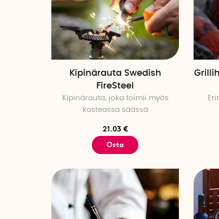
Kipinärauta Swedish
Grill
FireSteel
Kipinärauta, joka toimii myös
Er
kosteassa säässä
21.03 €
Osta