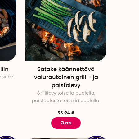
iin
Satake käännettävä
miseen
valurautainen grilli- ja
paistolevy
Grillilevy toisella puolella,
paistoalusta toisella puolella.
55.94 €
Osta