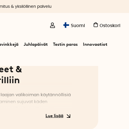
itus & yksilöllinen palvelu
Suomi
Ostoskori
avinkkejä
Juhlapäivät
Testin paras
Innovaatiot
keet &
lliin
t laajan valikoiman käytännöllisiä
illaaminen sujuvat käden
i, grillasitpa sitten vain