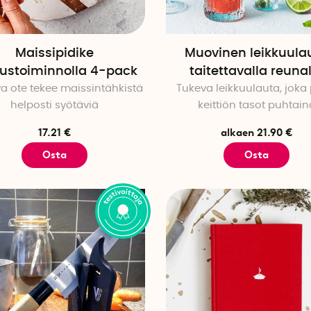
Maissipidike
Muovinen leikkuula
tustoiminnolla 4-pack
taitettavalla reuna
 ote tekee maissintähkistä
Tukeva leikkuulauta, joka 
helposti syötäviä
keittiön tasot puhtain
17.21 €
alkaen 21.90 €
Osta
Osta