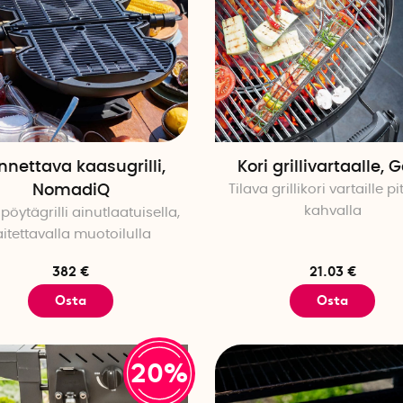
nnettava kaasugrilli,
Kori grillivartaalle, 
NomadiQ
Tilava grillikori vartaille pi
kahvalla
pöytägrilli ainutlaatuisella,
aitettavalla muotoilulla
382 €
21.03 €
Osta
Osta
20%