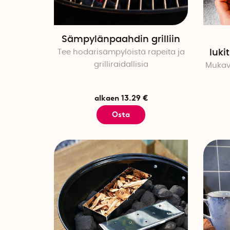
Sämpylänpaahdin grilliin
Tee hodarisämpylöistä rapeita ja
luki
grilliraidallisia
Mukava
alkaen 13.29 €
Osta