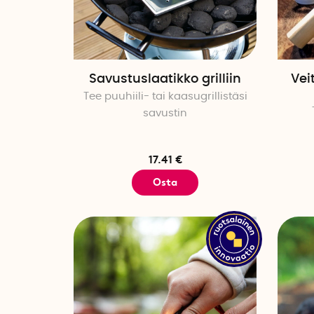
Savustuslaatikko grilliin
Vei
Tee puuhiili- tai kaasugrillistäsi
savustin
17.41 €
Osta