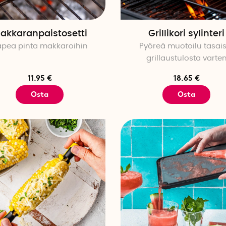
akkaranpaistosetti
Grillikori sylinteri
apea pinta makkaroihin
Pyöreä muotoilu tasais
grillaustulosta varte
11.95 €
18.65 €
Osta
Osta