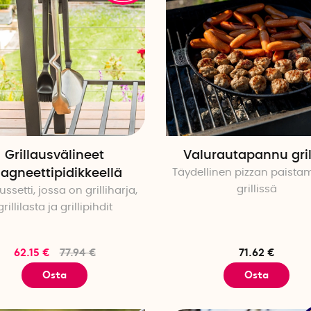
Grillausvälineet
Valurautapannu grill
agneettipidikkeellä
Täydellinen pizzan paista
grillissä
ussetti, jossa on grilliharja,
grillilasta ja grillipihdit
62.15 €
77.94 €
71.62 €
Osta
Osta