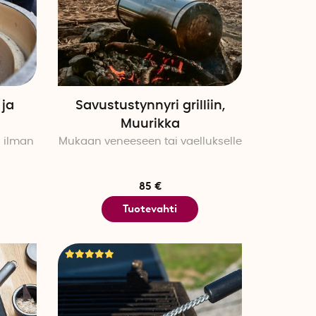
 ja
Savustustynnyri grilliin,
Muurikka
ä ilman
Mukaan veneeseen tai vaellukselle
85 €
Tuotevahti