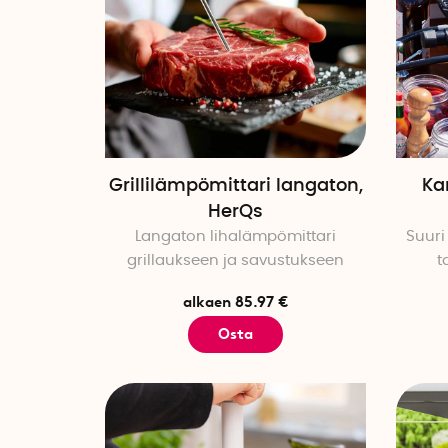
Grillilämpömittari langaton,
Ka
HerQs
Langaton lihalämpömittari
Suuri 
grillaukseen ja savustukseen
t
alkaen 85.97 €
Osta