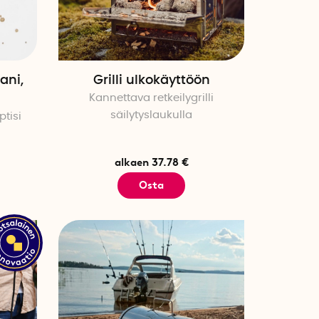
ani,
Grilli ulkokäyttöön
Kannettava retkeilygrilli
säilytyslaukulla
ptisi
alkaen 37.78 €
Osta