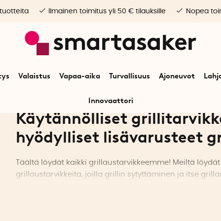
 tuotteita
Ilmainen toimitus yli 50 € tilauksille
Nopea toim
tys
Valaistus
Vapaa-aika
Turvallisuus
Ajoneuvot
Lahj
Innovaattori
Käytännölliset grillitarvik
hyödylliset lisävarusteet gri
Täältä löydät kaikki grillaustarvikkeemme! Meiltä löydä
grillaustarvikkeita, joilla grillin sytyttäminen ja itse gr
käänteessä. Laajasta valikoimastamme löydät tarvitsemas
kesäisin tai ympäri vuoden!