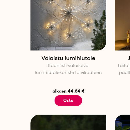
Valaistu lumihiutale
Kauniisti valaiseva
Laita
lumihiutalekoriste talvikauteen
pääll
alkaen 44.84 €
Osta