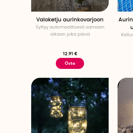
Valoketju aurinkovarjoon
Aurin
Syttyy automaattisesti samaan
aikaan joka päivä
Kellu
12.91 €
Osta