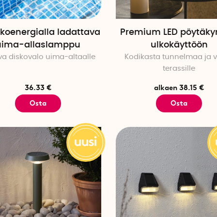
koenergialla ladattava
Premium LED pöytäkyn
uima-allaslamppu
ulkokäyttöön
va diskovalo uima-altaalle
Kodikasta tunnelmaa ja 
terassille
36.33 €
alkaen 38.15 €
Osta
Osta