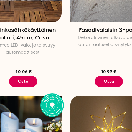
inkosähkökäyttöinen
Fasadivalaisin 3-p
ollari, 45cm, Casa
Dekoratiivinen ulkovalai
automaattisella sytytyks
meä LED-valo, joka syttyy
automaattisesti
40.06 €
10.99 €
Osta
Osta