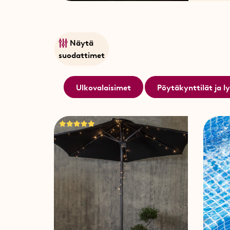
Näytä
suodattimet
Ulkovalaisimet
Pöytäkynttilät ja l