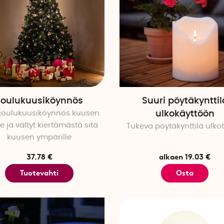
Joulukuusiköynnös
Suuri pöytäkynttil
 joulukuusiköynnös kuusen
ulkokäyttöön
e ja vältyt kiertämästä sitä
Tukeva pöytäkynttilä ulko
kuusen ympärille
37.78 €
alkaen 19.03 €
Tuotevahti
Osta