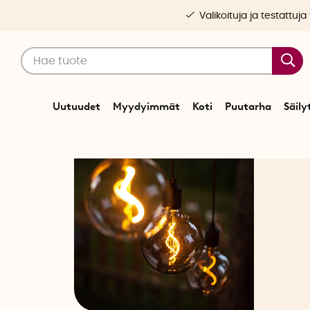
Valikoituja ja testattuja
Uutuudet
Myydyimmät
Koti
Puutarha
Säily