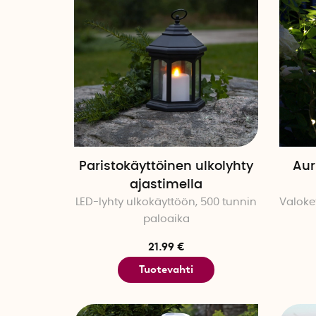
Paristokäyttöinen ulkolyhty
Aur
ajastimella
LED-lyhty ulkokäyttöön, 500 tunnin
Valoke
paloaika
21.99 €
Tuotevahti