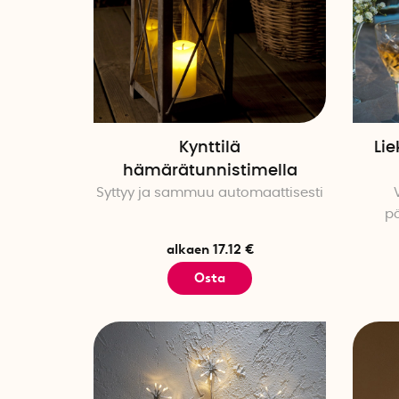
Kynttilä
Lie
hämärätunnistimella
Syttyy ja sammuu automaattisesti
pö
alkaen 17.12 €
Osta