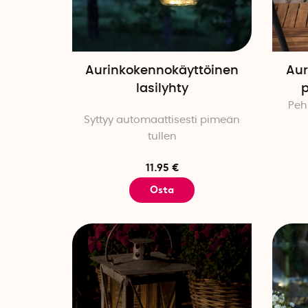
Aurinkokennokäyttöinen
Aur
lasilyhty
p
Peh
Syttyy automaattisesti pimeän
tullen
11.95 €
Osta