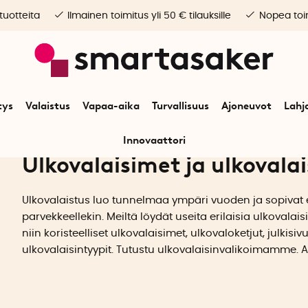
 tuotteita
Ilmainen toimitus yli 50 € tilauksille
Nopea toim
tys
Valaistus
Vapaa-aika
Turvallisuus
Ajoneuvot
Lahj
Innovaattori
Ulkovalaisimet ja ulkovalai
Ulkovalaistus luo tunnelmaa ympäri vuoden ja sopivat 
parvekkeellekin. Meiltä löydät useita erilaisia ulkoval
niin koristeelliset ulkovalaisimet, ulkovaloketjut, julkis
ulkovalaisintyypit. Tutustu ulkovalaisinvalikoimamme. 
ilmastokompensoitu toimitus!