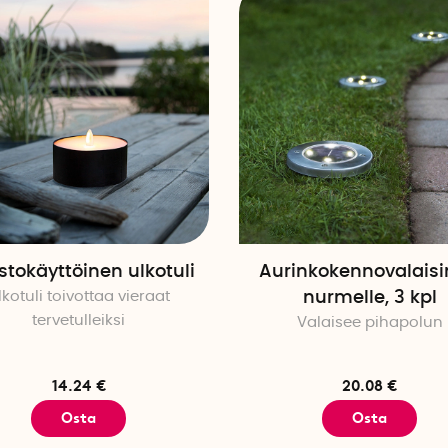
stokäyttöinen ulkotuli
Aurinkokennovalais
lkotuli toivottaa vieraat
nurmelle, 3 kpl
tervetulleiksi
Valaisee pihapolun
14.24 €
20.08 €
Osta
Osta