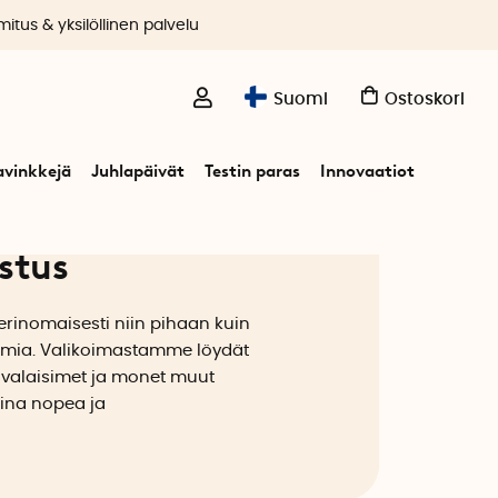
itus & yksilöllinen palvelu
Suomi
Ostoskori
avinkkejä
Juhlapäivät
Testin paras
Innovaatiot
stus
erinomaisesti niin pihaan kuin
aisimia. Valikoimastamme löydät
ivuvalaisimet ja monet muut
Aina nopea ja