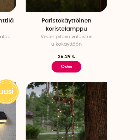
ttilä
Paristokäyttöinen
koristelamppu
valoa
Vedenpitävä valaistus
ulkokäyttöön
26.29 €
Osta