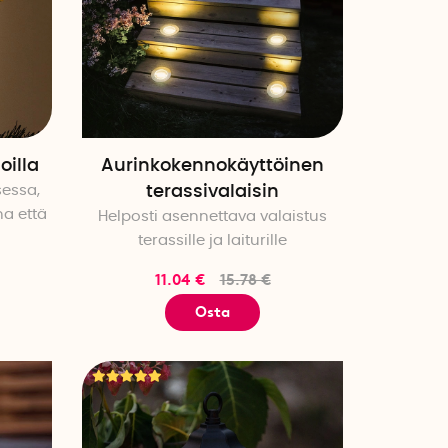
oilla
Aurinkokennokäyttöinen
sessa,
terassivalaisin
a että
Helposti asennettava valaistus
terassille ja laiturille
11.04 €
15.78 €
Osta