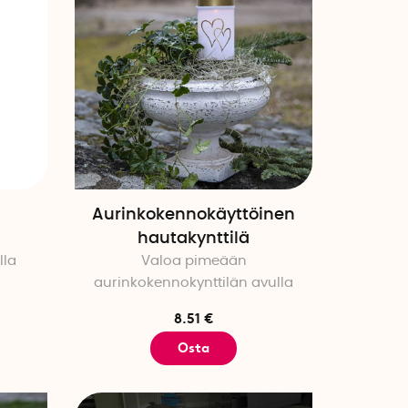
Aurinkokennokäyttöinen
a
hautakynttilä
lla
Valoa pimeään
aurinkokennokynttilän avulla
8.51 €
Osta