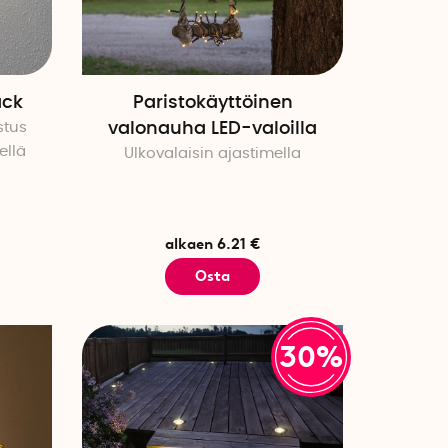
ack
Paristokäyttöinen
stus
valonauha LED-valoilla
ellä
Ulkovalaisin ajastimella
alkaen 6.21 €
Osta
30%