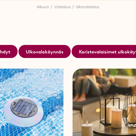
Alkuun
Valaistus
Ulkovalaistus
yhdyt
Ulkovaloköynnös
Koristevalaisimet ulkokä