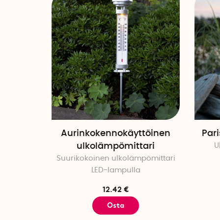
Aurinkokennokäyttöinen
Pari
ulkolämpömittari
U
Suurikokoinen ulkolämpömittari
LED-lampulla
12.42 €
Osta