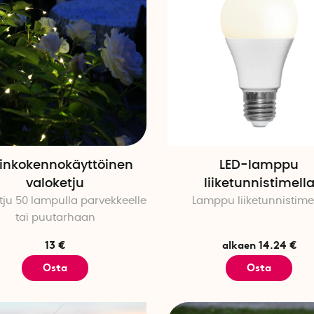
inkokennokäyttöinen
LED-lamppu
valoketju
liiketunnistimell
tju 50 lampulla parvekkeelle
Lamppu liiketunnistime
tai puutarhaan
13 €
alkaen 14.24 €
Osta
Osta