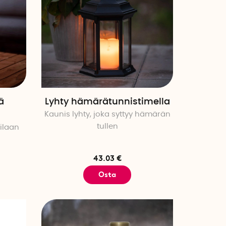
ä
Lyhty hämärätunnistimella
Kaunis lyhty, joka syttyy hämärän
tullen
tilaan
43.03 €
Osta