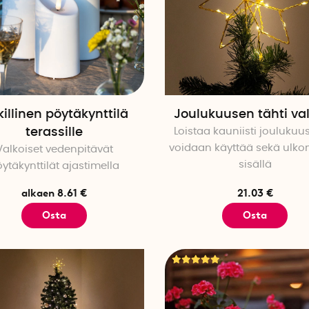
killinen pöytäkynttilä
Joulukuusen tähti val
terassille
Loistaa kauniisti joulukuu
voidaan käyttää sekä ulkon
Valkoiset vedenpitävät
sisällä
ytäkynttilät ajastimella
alkaen 8.61 €
21.03 €
Osta
Osta