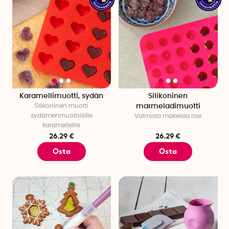
Karamellimuotti, sydän
Silikoninen
Silikoninen muotti
marmeladimuotti
sydämenmuotoisille
Valmista makeisia itse
karamelleille
26.29 €
26.29 €
Osta
Osta