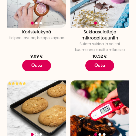
Koristelukynä
Suklaasulattaja
Helppo täyttää, helppo käyttää
mikroaaltouuniin
Sulata suklaa ja voi tai
kuumenna kastike mikrossa
9.09 €
10.52 €
Osta
Osta