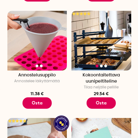
Annostelusuppilo
Kokoontaitettava
Annostelee läikyttämättä
uunipeltiteline
Tilaa neljälle pellille
11.38 €
29.54 €
Osta
Osta