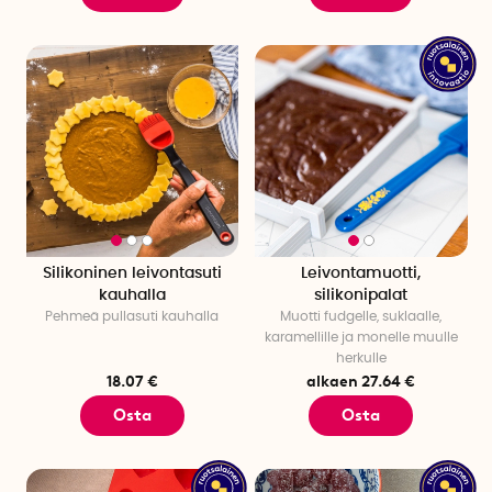
Silikoninen leivontasuti
Leivontamuotti,
kauhalla
silikonipalat
Pehmeä pullasuti kauhalla
Muotti fudgelle, suklaalle,
karamellille ja monelle muulle
herkulle
18.07 €
alkaen 27.64 €
Osta
Osta