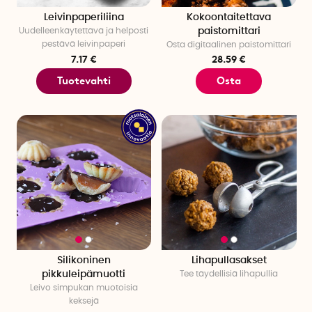
Leivinpaperiliina
Kokoontaitettava
Uudelleenkäytettävä ja helposti
paistomittari
pestävä leivinpaperi
Osta digitaalinen paistomittari
7.17 €
28.59 €
Tuotevahti
Osta
Silikoninen
Lihapullasakset
pikkuleipämuotti
Tee täydellisiä lihapullia
Leivo simpukan muotoisia
keksejä