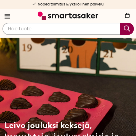
Nopea toimitus & yksilöllinen palvelu
Leivo jouluksi keksejä,