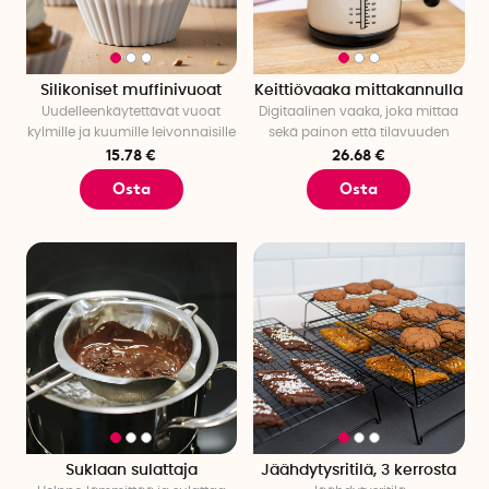
Silikoniset muffinivuoat
Keittiövaaka mittakannulla
Uudelleenkäytettävät vuoat
Digitaalinen vaaka, joka mittaa
kylmille ja kuumille leivonnaisille
sekä painon että tilavuuden
15.78 €
26.68 €
Osta
Osta
Suklaan sulattaja
Jäähdytysritilä, 3 kerrosta