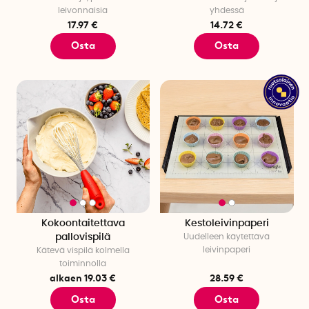
leivonnaisia
yhdessä
17.97 €
14.72 €
Osta
Osta
Kokoontaitettava
Kestoleivinpaperi
pallovispilä
Uudelleen käytettävä
leivinpaperi
Kätevä vispilä kolmella
toiminnolla
alkaen 19.03 €
28.59 €
Osta
Osta