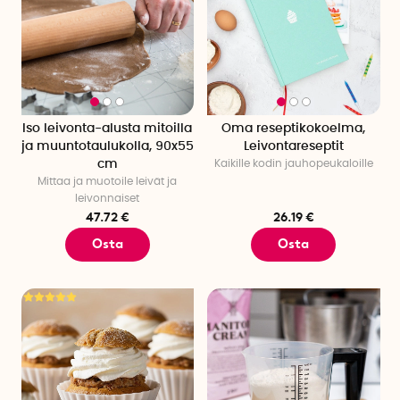
Iso leivonta-alusta mitoilla
Oma reseptikokoelma,
ja muuntotaulukolla, 90x55
Leivontareseptit
cm
Kaikille kodin jauhopeukaloille
Mittaa ja muotoile leivät ja
leivonnaiset
47.72 €
26.19 €
Osta
Osta