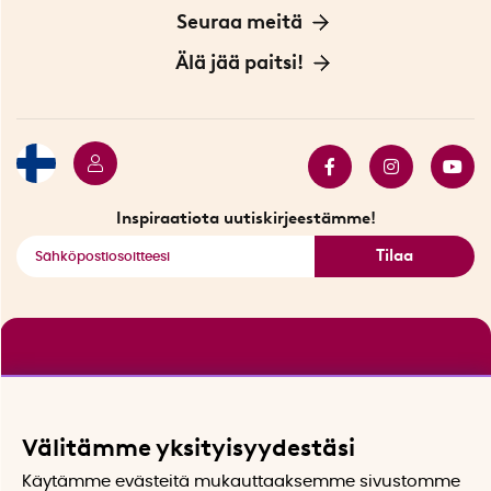
Yksityisyydensuoja
Meistä
Seuraa meitä
Sopimusehdot
Myymälä Tukholmassa
Innovaattoriblogi
Älä jää paitsi!
Ympäristöystävälliset toimitukset
Lahjakortti
Myydyimmät tuotteet
Tarjouskulma
Katso kaikki älykkäät tuotteet
Inspiraatiota uutiskirjeestämme!
Tilaa
Välitämme yksityisyydestäsi
Käytämme evästeitä mukauttaaksemme sivustomme