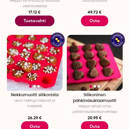
Helppo lämmittää ja sulattaa
Jäähdytysritilä
vesihauteessa
17.12 €
49.72 €
Tuotevahti
Osta
Nekkumuotti silikonista
Silikoninen
Leivo nekkuja helposti ja
pähkinäsuklaamuotti
nopeasti
Helppo tehdä omia
pähkinäsuklaakonvehteja
26.29 €
20.95 €
Osta
Osta