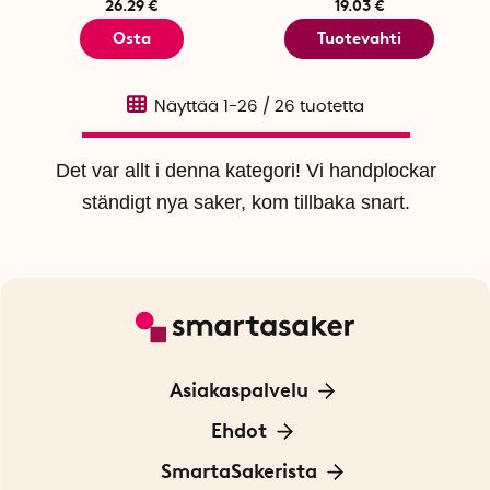
26.29 €
19.03 €
Osta
Tuotevahti
Näyttää
1-26
/
26
tuotetta
Det var allt i denna kategori! Vi handplockar
ständigt nya saker, kom tillbaka snart.
Asiakaspalvelu
Ota yhteyttä
Ehdot
Tietoa evästeistä
SmartaSakerista