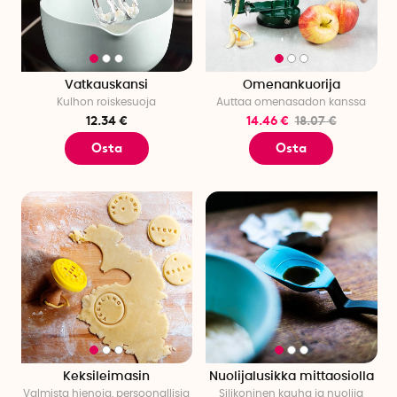
voit helposti varmistaa, että liha kypsyy täydellisesti oikealla
sisälämpötilalla. Täydellisen paistopinnan saamiseksi voit
käyttää kauhalla varustettua leivontasivellintä.
SmartaSakerista löydät kaiken onnistuneeseen
Vatkauskansi
Omenankuorija
joululeivontaan!
Kulhon roiskesuoja
Auttaa omenasadon kanssa
12.34 €
14.46 €
18.07 €
Osta
Osta
Keksileimasin
Nuolijalusikka mittaosiolla
Valmista hienoja, persoonallisia
Silikoninen kauha ja nuolija