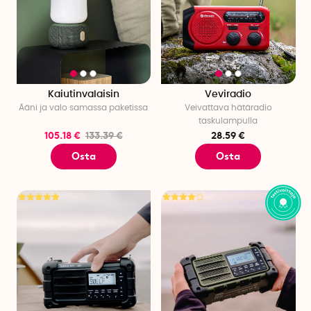
Kaiutinvalaisin
Veviradio
Ääni ja valo samassa paketissa
Veivattava
hätäradio
taskulampulla
105.18 €
133.39 €
28.59 €
Osta
Osta