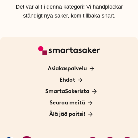
Det var allt i denna kategori! Vi handplockar
ständigt nya saker, kom tillbaka snart.
Asiakaspalvelu
Ota yhteyttä
Ehdot
Tietoa evästeistä
SmartaSakerista
Yksityisyydensuoja
Meistä
Seuraa meitä
Sopimusehdot
Myymälä Tukholmassa
Innovaattoriblogi
Älä jää paitsi!
Ympäristöystävälliset toimitukset
Lahjakortti
Myydyimmät tuotteet