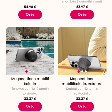
musiikkia Bluetoothin kautt
54.98 €
63.97 €
Osta
Osta
Magneettinen mobiili
Magneettinen
kaiutin
mobiilikaiutin, extreme
Tehokas ääni ja 12 tunnin
Kraftful ääni 12 tunnin
toistoaika
soittoajalla
33.37 €
33.37 €
Osta
Osta