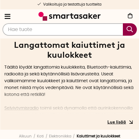
Valikoituja ja testattuja tuotteita
Langattomat kaiuttimet ja
kuulokkeet
Täältä löydät langattomia kuulokkeita, Bluetooth-kaiuttimia,
radiooita ja sekä käytännöllisiä lisävarusteita. Useat
valikoimamme kuulokkeet ja kaiuttimet ovat langattomia, ja
monet niistä myös vedenpitäviä. Ne ovat käytännöllisiä sekä
kotona että retkillä!
Selviytymisradio
toimii sekä dynamolla että aurinkokennoilla
ja on erittäin käytännöllinen sähkökatkon yllättäessä.
Bluetooth-kuulosuojaimella
suojaat kuuloasi samalla kun
kuuntelet radiota tai musiikkia. Täydellinen silloin, kun vietät
pitkiä aikoja meluisalla paikalla.
Kuulokkeilla varustettu pipo
Alkuun
Koti
Elektroniikka
Kaiuttimet ja kuulokkeet