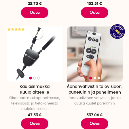
25.73 €
152.51 €
Osta
Osta
Kaulasilmukka
Äänenvahvistin televisioon,
kuulolaitteelle
puheluihin ja puhelimeen
Siirrä ääni matkapuhelimesta,
Innovatiivinen vahvistin, jonka
televisiosta ja tietokoneesta
avulla kuulet paremmin
kuulolaitteeseen
47.33 €
337.06 €
Osta
Osta