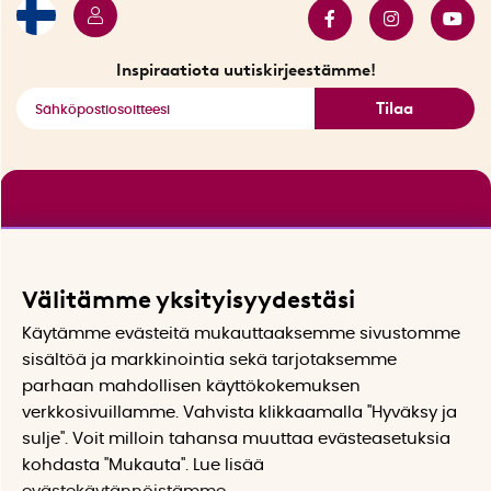
Tarjouskulma
Katso kaikki älykkäät tuotteet
Inspiraatiota uutiskirjeestämme!
Tilaa
Välitämme yksityisyydestäsi
Käytämme evästeitä mukauttaaksemme sivustomme
sisältöä ja markkinointia sekä tarjotaksemme
parhaan mahdollisen käyttökokemuksen
verkkosivuillamme. Vahvista klikkaamalla "Hyväksy ja
sulje". Voit milloin tahansa muuttaa evästeasetuksia
kohdasta "Mukauta". Lue lisää