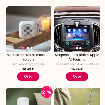
Vedenkestävä bluetooth-
Magneettinen pidike Apple
kaiutin
AirPodsille
Pieni kannettava kaiutin
Itsekiinnittyvä pidike kuulokkeille
28.49 €
14.24 €
Osta
Osta
21%