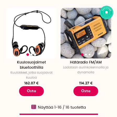
Kuulosuojaimet
Hätäradio FM/AM
bluetoothilla
Ladataan aurinkokennoilla ja
dynamolla
Kuulokkeet, jotka suojaavat
kuuloa
162.07 €
114.27 €
Osta
Osta
Näyttää
1-16
/
16
tuotetta