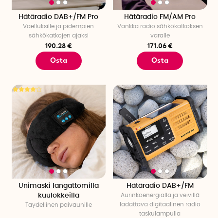
Hätäradio DAB+/FM Pro
Hätäradio FM/AM Pro
Vaelluksille ja pidempien
Vankka radio sähkökatkoksen
sähkökatkojen ajaksi
varalle
190.28 €
171.06 €
Osta
Osta
Unimaski langattomilla
Hätäradio DAB+/FM
kuulokkeilla
Aurinkoenergialla ja veivillä
ladattava digitaalinen radio
Täydellinen päiväunille
taskulampulla