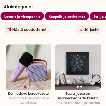
pitää korvat lämpimänä samalla kun nautit musiikista. Meiltä
Alakategoriat
löydät useita langattomia ja jopa vedenkestäviä kaiuttimia,
jotka ovat täydellisiä kotiin ja rannalle!
Laturit ja virtapankit
Kaapelit ja sovittimet
Etsi ja
Näytä suodattimet
Järjestä
Kannettava karaokesetti
Taulu, jossa on
Langattomalla mikrofonilla ja
sisäänrakennettu kaiutin
kaiuttimella
Koristeellinen taulu, joka toistaa