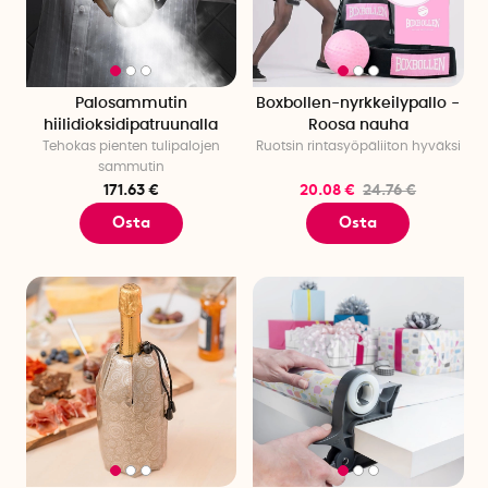
Palosammutin
Boxbollen-nyrkkeilypallo -
hiilidioksidipatruunalla
Roosa nauha
Tehokas pienten tulipalojen
Ruotsin rintasyöpäliiton hyväksi
sammutin
171.63 €
20.08 €
24.76 €
Osta
Osta