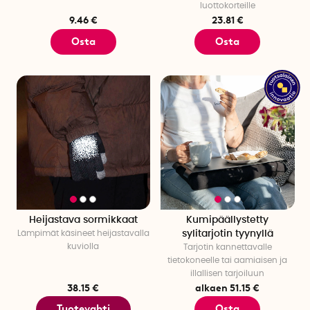
luottokorteille
9.46 €
23.81 €
Osta
Osta
Heijastava sormikkaat
Kumipäällystetty
Lämpimät käsineet heijastavalla
sylitarjotin tyynyllä
kuviolla
Tarjotin kannettavalle
tietokoneelle tai aamiaisen ja
illallisen tarjoiluun
38.15 €
alkaen 51.15 €
Tuotevahti
Osta