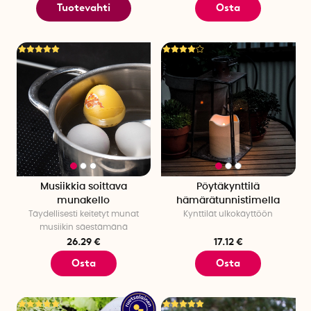
Tuotevahti
Osta
Musiikkia soittava
Pöytäkynttilä
munakello
hämärätunnistimella
Täydellisesti keitetyt munat
Kynttilät ulkokäyttöön
musiikin säestämänä
26.29 €
17.12 €
Osta
Osta