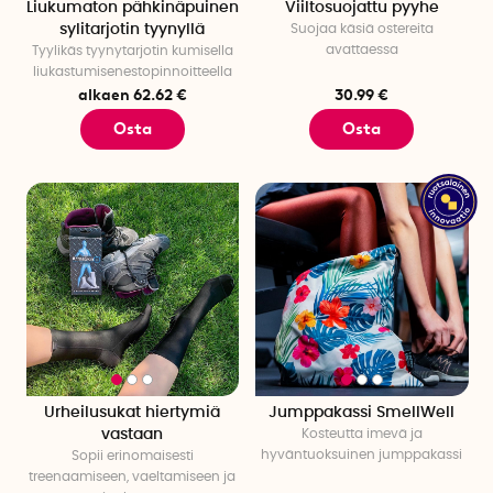
Liukumaton pähkinäpuinen
Viiltosuojattu pyyhe
sylitarjotin tyynyllä
Suojaa käsiä ostereita
avattaessa
Tyylikäs tyynytarjotin kumisella
liukastumisenestopinnoitteella
alkaen 62.62 €
30.99 €
Osta
Osta
Urheilusukat hiertymiä
Jumppakassi SmellWell
vastaan
Kosteutta imevä ja
hyväntuoksuinen jumppakassi
Sopii erinomaisesti
treenaamiseen, vaeltamiseen ja