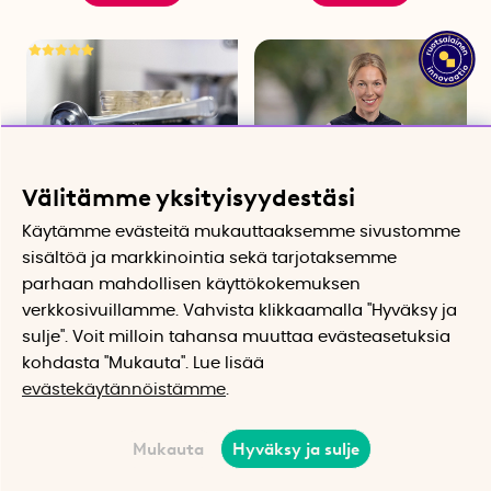
Välitämme yksityisyydestäsi
Käytämme evästeitä mukauttaaksemme sivustomme
sisältöä ja markkinointia sekä tarjotaksemme
Kahvimitta ja pussinsulkija
Sähkökäyttöinen
parhaan mahdollisen käyttökokemuksen
Kestävä pussinsulkija
lämpöliivi, naiset
verkkosivuillamme. Vahvista klikkaamalla "Hyväksy ja
käytännöllisellä kahvimitalla
Tyköistuva liivi joustavilla
lämmityselementeillä
sulje". Voit milloin tahansa muuttaa evästeasetuksia
12.42 €
190.76 €
kohdasta "Mukauta". Lue lisää
Osta
Osta
evästekäytännöistämme
.
Mukauta
Hyväksy ja sulje