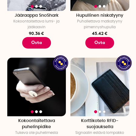
Jääraappa SnoShark
Hupullinen niskatyyny
Kokoontaitettava lumi- ja
Puhallettava matkatyyny
jääkaavin
pimennyshupulla
90.36 €
45.42 €
Osta
Osta
Kokoontaitettava
Korttikotelo RFID-
puhelinpidike
suojauksella
Tukeva ote puhelimesta
Signaalin estävä lompakko