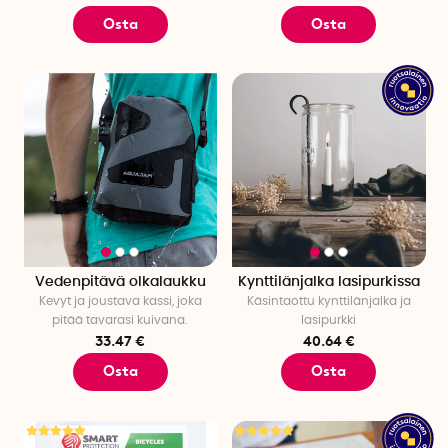
Osta
Osta
Vedenpitävä olkalaukku
Kynttilänjalka lasipurkissa
Kevyt ja joustava kassi, joka
Käsintaottu kynttilänjalka ja
pitää tavarasi kuivana.
lasipurkki
33.47 €
40.64 €
Osta
Osta