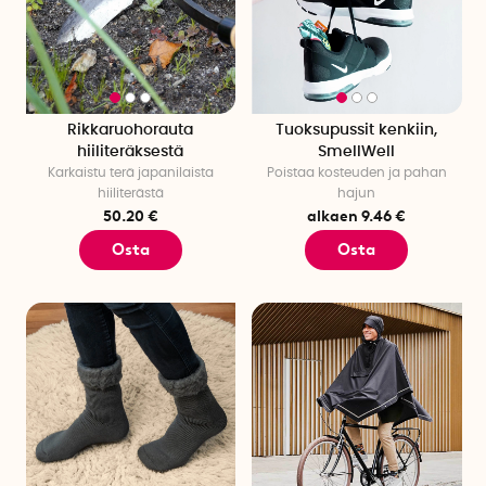
Rikkaruohorauta
Tuoksupussit kenkiin,
hiiliteräksestä
SmellWell
Karkaistu terä japanilaista
Poistaa kosteuden ja pahan
hiiliterästä
hajun
50.20 €
alkaen 9.46 €
Osta
Osta