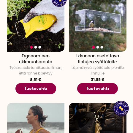
Ergonominen
Ikkunaan asetettava
rikkaruohorauta
lintujen syöttölaite
Työskentele tuntikausia ilman,
Läpinäkyvä syöttötalo pienille
että ranne kipeytyy
linnuille
8.51 €
31.55 €
Tuotevahti
Tuotevahti