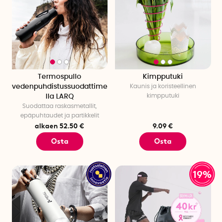
Termospullo
Kimpputuki
vedenpuhdistussuodattime
Kaunis ja koristeellinen
kimpputuki
lla LARQ
Suodattaa raskasmetallit,
epäpuhtaudet ja partikkelit
alkaen 52.50 €
9.09 €
Osta
Osta
19%