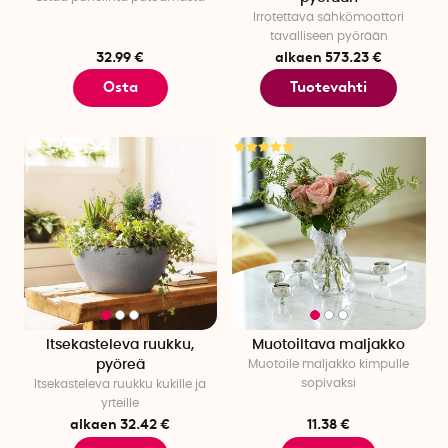
Irrotettava sähkömoottori
tavalliseen pyörään
32.99 €
alkaen 573.23 €
Osta
Tuotevahti
Itsekasteleva ruukku,
Muotoiltava maljakko
pyöreä
Muotoile maljakko kimpulle
sopivaksi
Itsekasteleva ruukku kukille ja
yrteille
alkaen 32.42 €
11.38 €