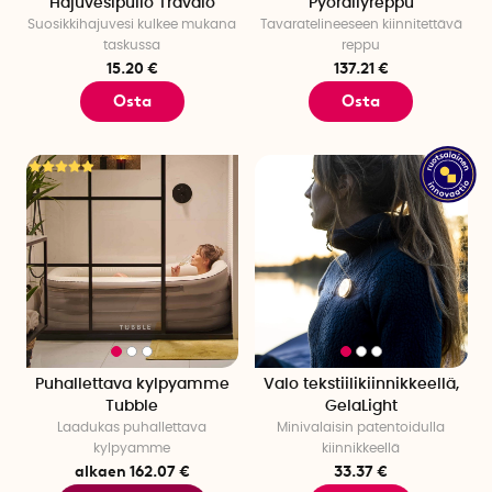
Hajuvesipullo Travalo
Pyöräilyreppu
Suosikkihajuvesi kulkee mukana
Tavaratelineeseen kiinnitettävä
taskussa
reppu
15.20 €
137.21 €
Osta
Osta
Puhallettava kylpyamme
Valo tekstiilikiinnikkeellä,
Tubble
GelaLight
Laadukas puhallettava
Minivalaisin patentoidulla
kylpyamme
kiinnikkeellä
alkaen 162.07 €
33.37 €