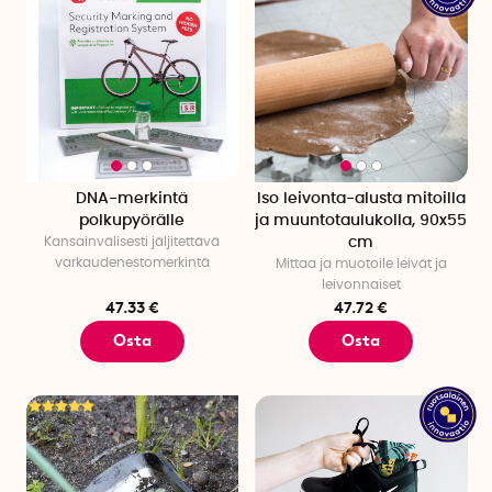
DNA-merkintä
Iso leivonta-alusta mitoilla
polkupyörälle
ja muuntotaulukolla, 90x55
Kansainvälisesti jäljitettävä
cm
varkaudenestomerkintä
Mittaa ja muotoile leivät ja
leivonnaiset
47.33 €
47.72 €
Osta
Osta