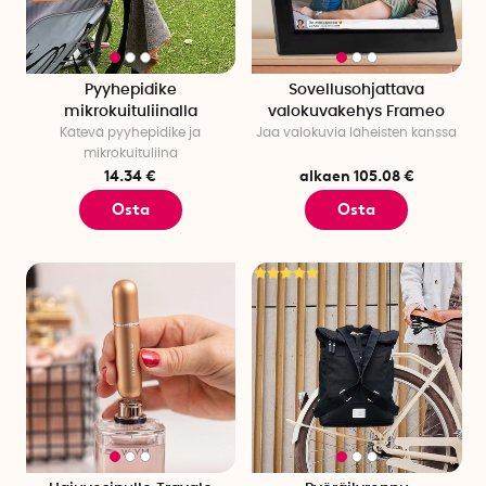
Pyyhepidike
Sovellusohjattava
mikrokuituliinalla
valokuvakehys Frameo
Kätevä pyyhepidike ja
Jaa valokuvia läheisten kanssa
mikrokuituliina
14.34 €
alkaen 105.08 €
Osta
Osta