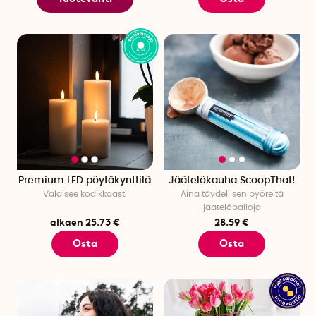
Premium LED pöytäkynttilä
Jäätelökauha ScoopThat!
Valaisee kodikkaasti
Aina täydellisen pyöreitä
jäätelöpalloja
alkaen 25.73 €
28.59 €
Osta
Osta