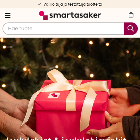
Ilmainen toimitus yli 50 € tilauksille