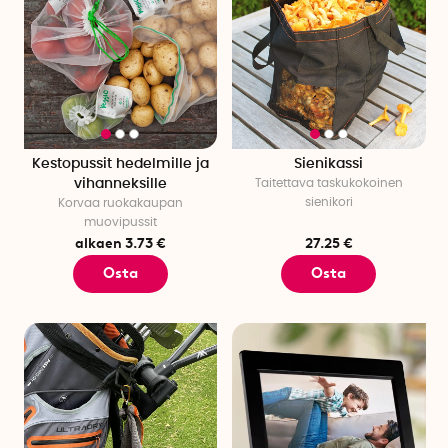
Kestopussit hedelmille ja
Sienikassi
vihanneksille
Taitettava taskukokoinen
sienikori
Korvaa ruokakaupan
muovipussit
alkaen 3.73 €
27.25 €
Osta
Osta