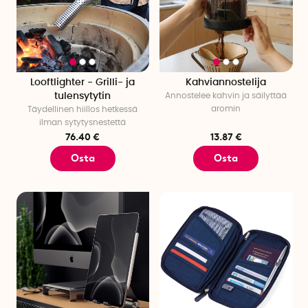
joululahjamme
->
Looftlighter - Grilli- ja
Kahviannostelija
tulensytytin
Annostelee kahvin ja säilyttää
aromin
Täydellinen hiillos hetkessä
ilman sytytysnestettä
76.40 €
13.87 €
Osta
Osta