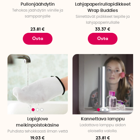
Pullonjäähdytin
Lahjapaperirullapidikkeet
Tehokas jäähdytin viinille ja
Wrap Buddies
samppanjalle
Siirrettävät pidikkeet teipille ja
lahjapaperirullalle
23.81 €
33.37 €
Osta
Osta
Lapiglove
Kannettava lamppu
meikinpoistokäsine
Ladattava lamppu aidon
oloisella valolla.
Puhdista tehokkaasti ilman vettä
19.03 €
23.81 €