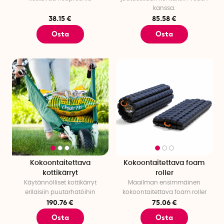
kanssa.
38.15 €
85.58 €
Osta
Osta
Kokoontaitettava
Kokoontaitettava foam
kottikärryt
roller
Käytännölliset kottikärryt
Maailman ensimmäinen
erilaisiin puutarhatöihin
kokoontaitettava foam roller
190.76 €
75.06 €
Osta
Osta