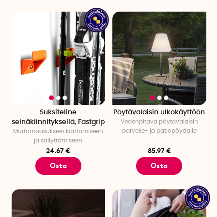
Suksiteline
Pöytävalaisin ulkokäyttöön
seinäkiinnityksellä, Fastgrip
Vedenpitävä pöytävalaisin
parveke- ja patiopöydälle
Murtomaasuksien kantamiseen
ja säilyttämiseen
24.67 €
85.97 €
Osta
Osta