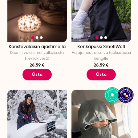
Koristevalaisin ajastimella
Kenkäpussi SmellWell
Kauniit valaisimet valkoisesta
Hajuja neutralisoiva tuoksupussi
hiekkakivestä
kengille
28.59 €
28.59 €
Osta
Osta