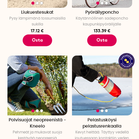
Liukuestesukat
Pyöräilyponcho
Pysy lämpimänä tossumaisilla
Käytännöllinen sadeponcho
sukilla
kaupunkipyöräilijälle
17.12 €
133.39 €
Osta
Osta
Polvisuojat neopreenistä -
Pelastusköysi
Kneelo
pelastusrenkaalla
Pehmeät ja mukavat suoja
Kevyt heittää. Täyttyy vedellä
kestävää neopreeniä
joutuessaan kontaktiin veden