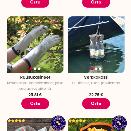
Osta
Osta
Ruusukäsineet
Verkkokassi
Kestävät puutarhakäsineet, jotka
Huuhtelee, kuorii ja viilentää
suojaavat piikeiltä
23.81 €
22.75 €
Osta
Osta