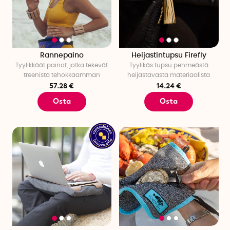
Rannepaino
Heijastintupsu Firefly
Tyylikkäät painot, jotka tekevät
Tyylikäs tupsu pehmeästä
treenistä tehokkaamman
heijastavasta materiaalista
57.28 €
14.24 €
Osta
Osta