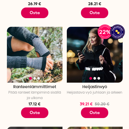
pitää nauloja suussa nikkaroidessaan! Ranneke
26.19 €
28.21 €
kiinnitetään ranteeseen, jossa se on käden ulottuvilla
Osta
Osta
nikkaroidessa.
Sähkökäyttöinen sytytin Lyx
– Ladattava
sähkökäyttöinen sytytin, jolla esimerkiksi kynttilöiden ja
22%
kaasulieden sytyttäminen käy helposti. Kaasun sijaan
sytyttimessä on ladattavat akut.
Lompakon paikannin
– Paras joululahja on se, että äiti
ei hävitä lompakkoaan. Lompakon paikannin on pieni
kortti, jonka avulla äiti löytää helposti lompakkonsa.
Korttia säilytetään lompakossa muiden korttien kanssa.
Jos hän kadottaa lompakkonsa, kortti piippaa, jotta hän
löytää sen nopeasti.
Hajuvesipullo Travalo
– Täydellinen äidille reissun
Ranteenlämmittimet
Heijastinvyö
päällä! Tämä pieni, uudelleentäytettävä pullo mahtuu
Pitää ranteet lämpiminä sisällä
Heijastava vyö juhlaan ja arkeen
helposti laukkuun ja siihen mahtuu noin 65 suihkausta
ja ulkona
hänen suosikkihajuvettään. Kätevä sivuikkuna, josta
17.12 €
39.21 €
50.20 €
näet jäljellä olevan määrän. Helppo täyttää
Osta
Osta
suuremmista pulloista. Kätevä ja matkaystävällinen
joululahja äidille, joka haluaa pitää suosikkituoksunsa
käden ulottuvilla!