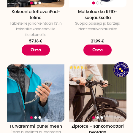
Kokoontaitettava iPad-
Matkalaukku RFID-
teline
suojauksella
Tableteille ja korkeintaan 13":n
Suojaa passeja ja kortteja
kokoisille kannettaville
identiteettivarkauksilta
tietokoneille
57.18 €
21.99 €
Osta
Osta
Turvaremmi puhelimeen
Zipforce - sähkömoottori
Estää puhelinta putoamasta
pyörään