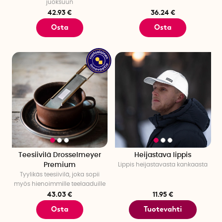
juoksuun
42.93 €
36.24 €
Osta
Osta
Teesiivilä Drosselmeyer
Heijastava lippis
Premium
Lippis heijastavasta kankaasta
Tyylikäs teesiivilä, joka sopii
myös hienoimmille teelaaduille
43.03 €
11.95 €
Osta
Tuotevahti