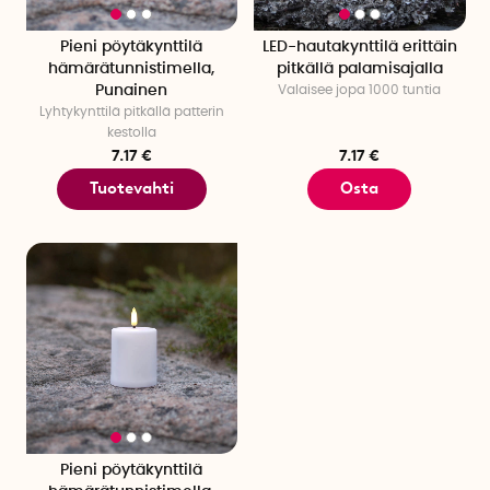
Pieni pöytäkynttilä
LED-hautakynttilä erittäin
hämärätunnistimella,
pitkällä palamisajalla
Punainen
Valaisee jopa 1000 tuntia
Lyhtykynttilä pitkällä patterin
kestolla
7.17 €
7.17 €
Tuotevahti
Osta
Pieni pöytäkynttilä