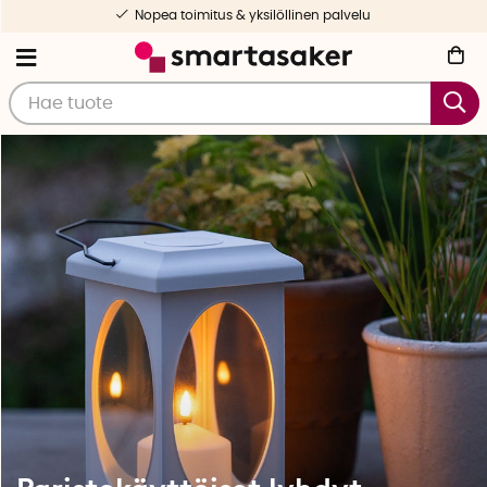
Nopea toimitus & yksilöllinen palvelu