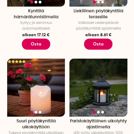
Kynttilä
Liekillinen pöytäkynttilä
hämärätunnistimella
terassille
Syttyy ja sammuu
Valkoiset vedenpitävät
automaattisesti
pöytäkynttilät ajastimella
alkaen 17.12 €
alkaen 8.61 €
Osta
Osta
Suuri pöytäkynttilä
Paristokäyttöinen ulkolyhty
ulkokäyttöön
ajastimella
Tukeva pöytäkynttilä ulkotilaan
LED-lyhty ulkokäyttöön, 500