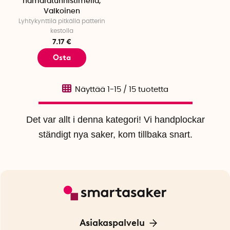
hämärätunnistimella,
Valkoinen
Lyhtykynttilä pitkällä patterin
kestolla
7.17 €
Osta
Näyttää
1-15
/
15
tuotetta
Det var allt i denna kategori! Vi handplockar
ständigt nya saker, kom tillbaka snart.
Asiakaspalvelu