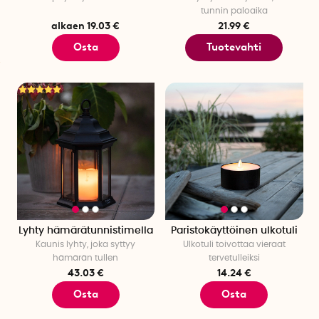
tunnin paloaika
alkaen 19.03 €
21.99 €
Osta
Tuotevahti
Lyhty hämärätunnistimella
Paristokäyttöinen ulkotuli
Kaunis lyhty, joka syttyy
Ulkotuli toivottaa vieraat
hämärän tullen
tervetulleiksi
43.03 €
14.24 €
Osta
Osta