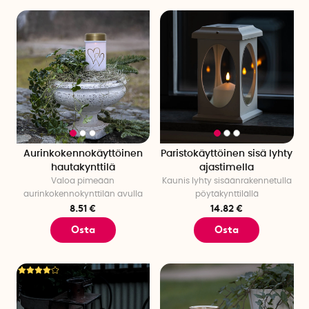
Aurinkokennokäyttöinen
Paristokäyttöinen sisä lyhty
hautakynttilä
ajastimella
Valoa pimeään
Kaunis lyhty sisäänrakennetulla
aurinkokennokynttilän avulla
pöytäkynttilällä
8.51 €
14.82 €
Osta
Osta