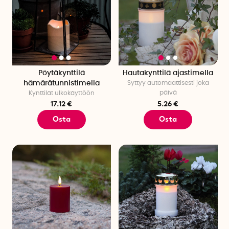
Pöytäkynttilä
Hautakynttilä ajastimella
hämärätunnistimella
Syttyy automaattisesti joka
päivä
Kynttilät ulkokäyttöön
17.12 €
5.26 €
Osta
Osta