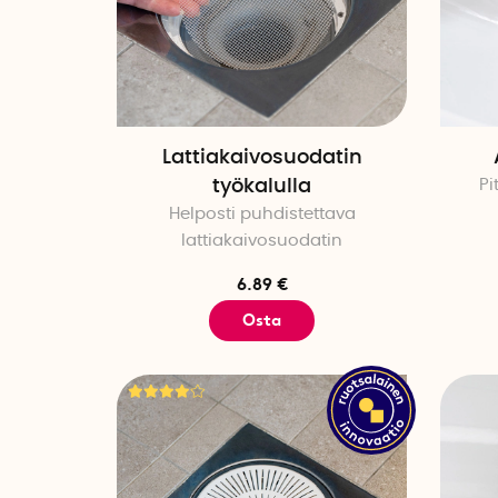
Lattiakaivosuodatin
työkalulla
Pi
Helposti puhdistettava
lattiakaivosuodatin
6.89 €
Osta