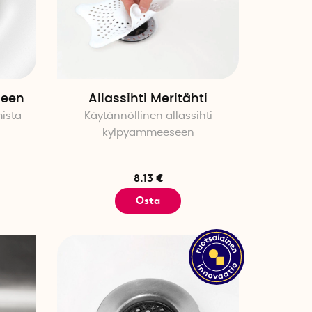
seen
Allassihti Meritähti
ista
Käytännöllinen allassihti
kylpyammeeseen
8.13 €
Osta