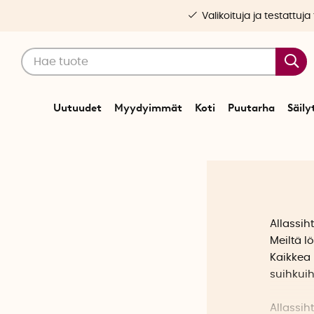
Valikoituja ja testattuja
Uutuudet
Myydyimmät
Koti
Puutarha
Säily
Allassih
Meiltä l
Kaikkea 
suihkuih
Allassih