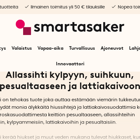
 tuotteita
Ilmainen toimitus yli 50 € tilauksille
Nopea toim
tys
Valaistus
Vapaa-aika
Turvallisuus
Ajoneuvot
Lahj
Innovaattori
Allassihti kylpyyn, suihkuun,
pesualtaaseen ja lattiakaivoo
ti on tehokas tuote joka auttaa estämään viemärin tukkeutu
öydät monia älykkäitä hiussihtejä ja lattiakaivosuodattimia ko
roskasuodattimesta keittiön pesualtaaseen, allassihteihin
in, kylpyammeisiin, lattiakaivoihin ja pesualtaisiin.
ti kerää hiukset ja muut veden mukana tulevat hiukkaset, ku