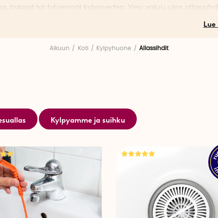
a, tiskaat tai tyhjennät kylpyveden. Vesi valuu ulos allassihd
 rei’istä samalla kun hiukset jäävät kiinni sihtiin. Allassihdin 
neen puhdistaminen on helppoa, eikä sinun tarvitse huoleht
kset tukkivat viemärin.
Alkuun
Koti
Kylpyhuone
Allassihdit
uokajäämät eivät tukkisi viemäriä, suosittelemme myös tut
nvalikoimaamme. Tehokas roskasihti pesualtaan puhtaana 
t ja roskat, jotka sitten vain tyhjennetään roskakoriin.
öydät allassihdit eri kokoisina, muotoisina ja eri materiaaleist
esuallas
Kylpyamme ja suihku
, joka helpottaa arkea.