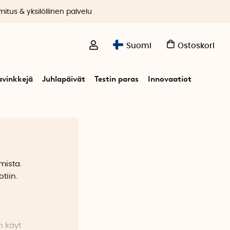
itus & yksilöllinen palvelu
Suomi
Ostoskori
avinkkejä
Juhlapäivät
Testin paras
Innovaatiot
n
mista.
tiin.
n käyt