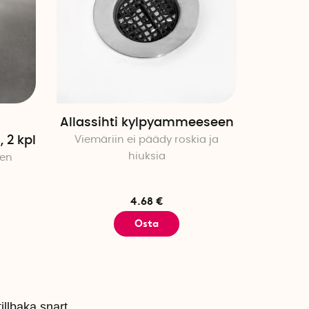
Allassihti kylpyammeeseen
 2 kpl
Viemäriin ei päädy roskia ja
hiuksia
sen
4.68 €
Osta
illbaka snart.