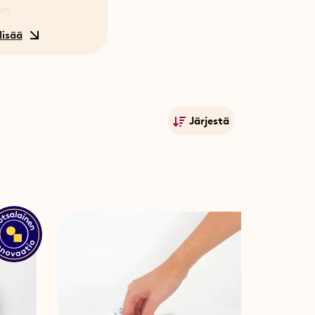
in
avulla
ia siitä,
ustumaan
ja kerää
Järjestä
Suosituimmat
a. Pieni
Nimet A-Ö
Nimet Ö-A
Alin hinta
Korkein hinta
Julkistamispäivä