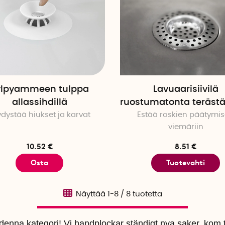
ylpyammeen tulppa
Lavuaarisiivilä
allassihdillä
ruostumatonta terästä,
dystää hiukset ja karvat
Estää roskien päätymi
viemäriin
10.52 €
8.51 €
Osta
Tuotevahti
Näyttää
1-8
/
8
tuotetta
i denna kategori! Vi handplockar ständigt nya saker, kom t