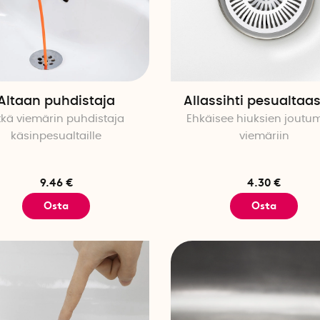
Altaan puhdistaja
Allassihti pesualtaa
tkä viemärin puhdistaja
Ehkäisee hiuksien joutum
käsinpesualtaille
viemäriin
9.46 €
4.30 €
Osta
Osta