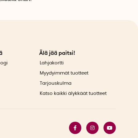
ä
Älä jää paitsi!
logi
Lahjakortti
Myydyimmät tuotteet
Tarjouskulma
Katso kaikki älykkäät tuotteet