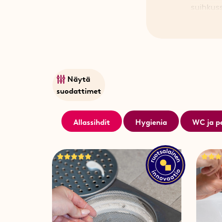
suihkuss
pienistä
kylpyhuo
että hiu
Jotta r
Näytä
suodati
suodattimet
ylijäämä
Meiltä l
Allassihdit
Hygienia
WC ja p
ratkaisu