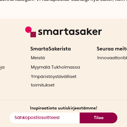
SmartaSakerista
Seuraa meit
ä
Meistä
Innovaattorib
oja
Myymälä Tukholmassa
Ympäristöystävälliset
toimitukset
Inspiraatiota uutiskirjeestämme!
Tilaa