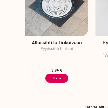
Allassihti lattiakaivoon
K
Pyydystää hiukset
Pyy
5.74 €
Osta
Det var allt 