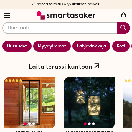
Nopea toimitus & yksilöllinen palvelu
Uutuudet
Myydyimmat
Lahjavinkkeja
Koti
Laita terassi kuntoon