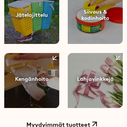
Siivous &
Jätelajittelu
kodinhoito
Kengänhoito
Lahjavinkkejä
Myydyimmät tuotteet