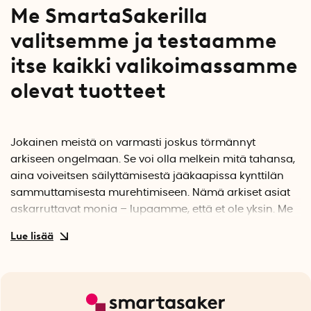
Me SmartaSakerilla
valitsemme ja testaamme
itse kaikki valikoimassamme
olevat tuotteet
Jokainen meistä on varmasti joskus törmännyt
arkiseen ongelmaan. Se voi olla melkein mitä tahansa,
aina voiveitsen säilyttämisestä jääkaapissa kynttilän
sammuttamisesta murehtimiseen. Nämä arkiset asiat
askarruttavat monia – lupaamme, että et ole yksin. Me
SmartaSakerilla olemme kokeneet tuon tutun
turhautumisen monta kertaa ja päätimme tehdä
asialle jotain. Vuosi oli 2006, jolloin siirryimme ideasta
ja ajatuksesta toteutukseen. Olemme vuosien varrella
kasvaneet ja ylläpitäneet saman toimintamme
painopisteen, joka on löytää parhaat paikalliset