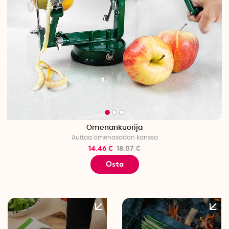
Omenankuorija
Auttaa omenasadon kanssa
14.46 €
18.07 €
Osta