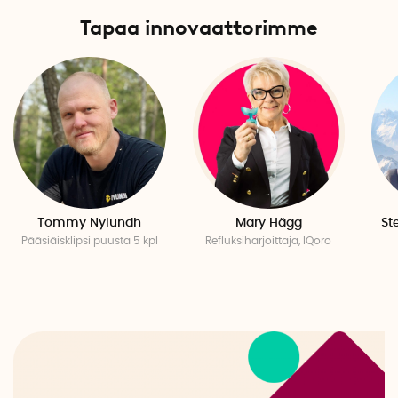
Tapaa innovaattorimme
Tommy Nylundh
Mary Hägg
St
Pääsiäisklipsi puusta 5 kpl
Refluksiharjoittaja, IQoro