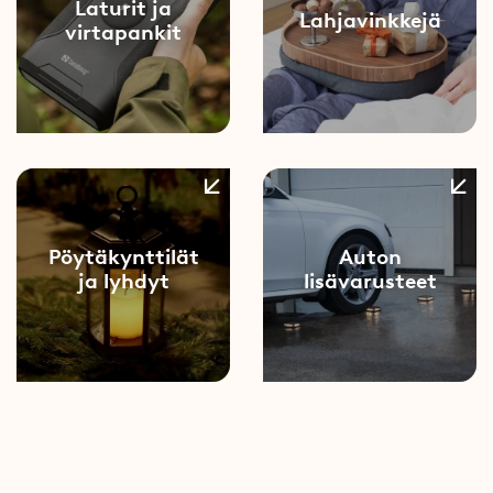
Laturit ja
Lahjavinkkejä
virtapankit
Pöytäkynttilät
Auton
ja lyhdyt
lisävarusteet