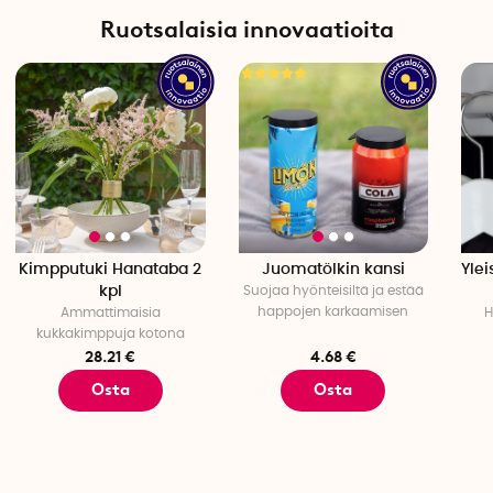
Ruotsalaisia innovaatioita
Kimpputuki Hanataba 2
Juomatölkin kansi
Yle
kpl
Suojaa hyönteisiltä ja estää
happojen karkaamisen
Ammattimaisia
H
kukkakimppuja kotona
28.21 €
4.68 €
Osta
Osta