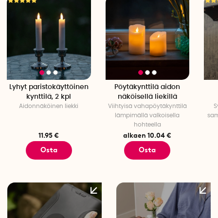
Lyhyt paristokäyttöinen
Pöytäkynttilä aidon
kynttilä, 2 kpl
näköisellä liekillä
Aidonnäköinen liekki
Viihtyisä vahapöytäkynttilä
S
lämpimällä valkoisella
sam
hohteella
11.95 €
alkaen 10.04 €
Osta
Osta