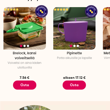
Brelock, kansi
Pipinette
Met
voiveitsellä
Potta aikuisille ja lapsille
Vii
Voiveitsi on aina käden
ulottuvilla
7.56 €
alkaen 17.12 €
Osta
Osta