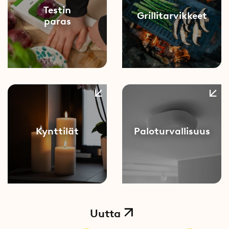
Testin
Grillitarvikkeet
paras
Kynttilät
Paloturvallisuus
Uutta