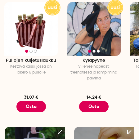
Pullojen kuljetuslaukku
Kyläpyyhe
Ta
Kestävä kassi, jossa on
Viilenee nopeasti
T
lokero 6 pullolle
treenatessa ja lämpiminä
päivinä
31.07 €
14.24 €
Osta
Osta