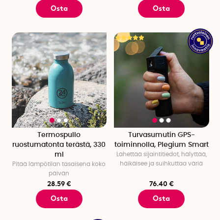
Osta
Osta
Termospullo
Turvasumutin GPS-
ruostumatonta terästä, 330
toiminnolla, Plegium Smart
ml
Lähettää sijaintitiedot, hälyttää,
häikäisee ja suihkuttaa väriä
Pitää lämpötilan tasaisena koko
päivän
28.59 €
76.40 €
Osta
Osta