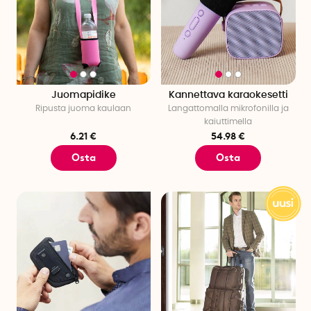
Juomapidike
Kannettava karaokesetti
Ripusta juoma kaulaan
Langattomalla mikrofonilla ja
kaiuttimella
6.21 €
54.98 €
Osta
Osta