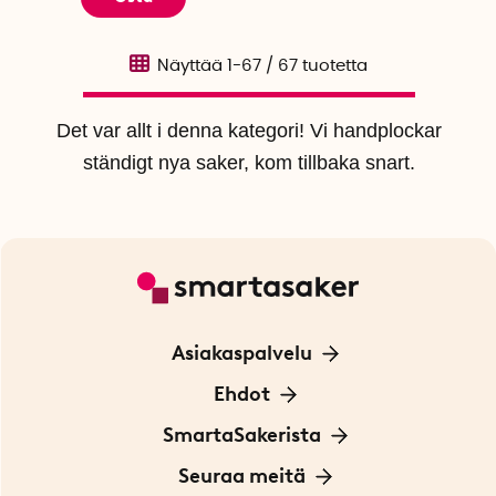
Näyttää
1-67
/
67
tuotetta
Det var allt i denna kategori! Vi handplockar
ständigt nya saker, kom tillbaka snart.
Asiakaspalvelu
Ota yhteyttä
Ehdot
Tietoa evästeistä
SmartaSakerista
Yksityisyydensuoja
Meistä
Seuraa meitä