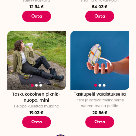
säilytystaskulla
sisä- ja ulkokäyttöön
12.34 €
54.03 €
Osta
Osta
Taskukokoinen piknik-
Taskupeili valaistuksella
huopa, mini
Pieni ja kätevä meikkiperhe
suurentavalla peilillä
Helppo kuljettaa mukana
19.03 €
20.56 €
Osta
Osta