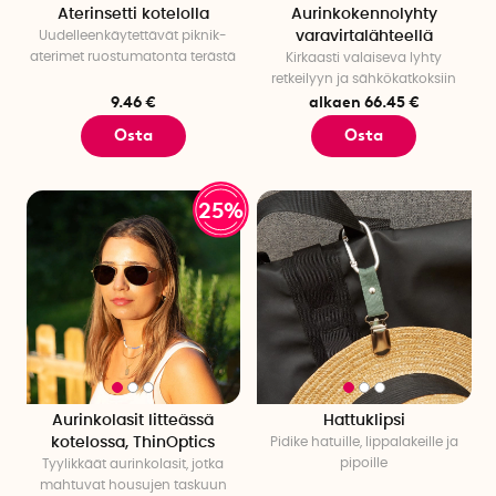
Aterinsetti kotelolla
Aurinkokennolyhty
Uudelleenkäytettävät piknik-
varavirtalähteellä
aterimet ruostumatonta terästä
Kirkaasti valaiseva lyhty
retkeilyyn ja sähkökatkoksiin
9.46 €
alkaen 66.45 €
Osta
Osta
25%
Aurinkolasit litteässä
Hattuklipsi
kotelossa, ThinOptics
Pidike hatuille, lippalakeille ja
pipoille
Tyylikkäät aurinkolasit, jotka
mahtuvat housujen taskuun