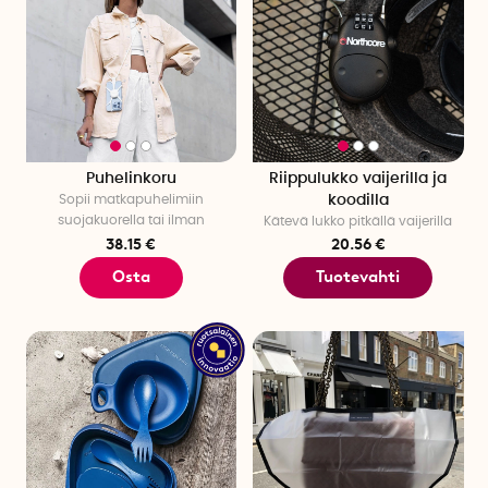
Puhelinkoru
Riippulukko vaijerilla ja
Sopii matkapuhelimiin
koodilla
suojakuorella tai ilman
Kätevä lukko pitkällä vaijerilla
38.15 €
20.56 €
Osta
Tuotevahti