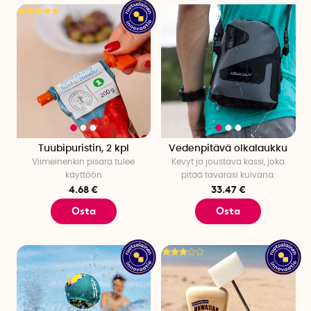
Tuubipuristin, 2 kpl
Vedenpitävä olkalaukku
Viimeinenkin pisara tulee
Kevyt ja joustava kassi, joka
käyttöön
pitää tavarasi kuivana.
4.68 €
33.47 €
Osta
Osta