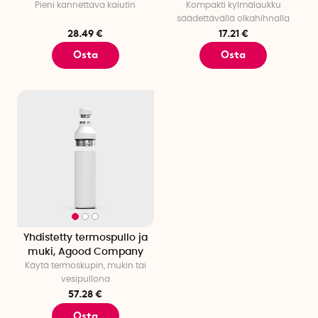
Pieni kannettava kaiutin
Kompakti kylmälaukku
säädettävällä olkahihnalla
28.49 €
17.21 €
Osta
Osta
Yhdistetty termospullo ja
muki, Agood Company
Käytä termoskupin, mukin tai
vesipullona
57.28 €
Osta