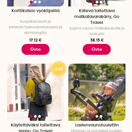
Korttikotelo vyöklipsillä
Kätevä taitettava
matkatavarakärry, Go
Suojatkaa kortit ja
Travel
käteinenTaskuvarastuksesta ja
Sopiva vaunu matkalaukuille ja
skimmingilta
laukuilla
17.12 €
38.15 €
Osta
Osta
Käytettäväksi taitettava
Lastenvaunutuulettin
reppu, Go Travel
Hiljainen ja voimakas tuuletin,