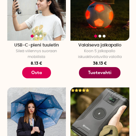
USB-C-pieni tuuletin
Valaiseva jalkapallo
Sileä viilennys suoraan
Koon 5 jalkapallo
mobiilista
iskuaktivoituvilla valoilla
8.13 €
38.13 €
Osta
Tuotevahti