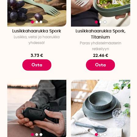
Lusikkahaarukka Spork
Lusikkahaarukka Spork,
Lusikka, veitsi ja haarukka
Titanium
yhdessä!
Paras yhdistelmäaterin
retkeilyyn
3.73 €
22.46 €
Osta
Osta