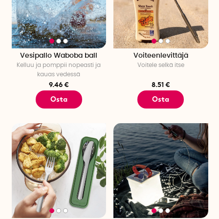
Vesipallo Waboba ball
Voiteenlevittäjä
Kelluu ja pomppii nopeasti ja
Voitele selkä itse
kauas vedessä
9.46 €
8.51 €
Osta
Osta