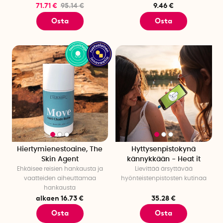
71.71 €
95.14 €
9.46 €
Osta
Osta
Hiertymienestoaine, The
Hyttysenpistokynä
Skin Agent
kännykkään - Heat it
Ehkäisee reisien hankausta ja
Lievittää ärsyttävää
vaatteiden aiheuttamaa
hyönteistenpistosten kutinaa
hankausta
alkaen 16.73 €
35.28 €
Osta
Osta