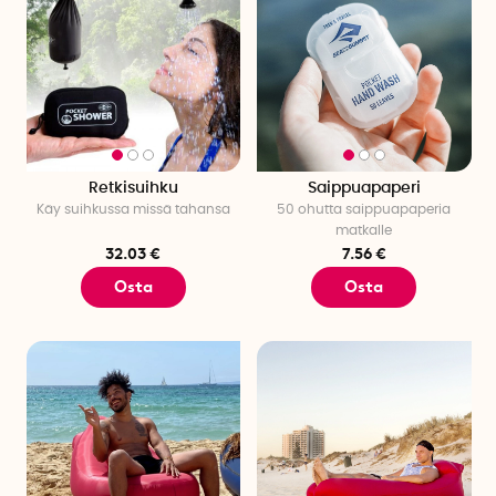
Retkisuihku
Saippuapaperi
Käy suihkussa missä tahansa
50 ohutta saippuapaperia
matkalle
32.03 €
7.56 €
Osta
Osta