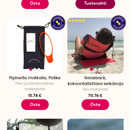
Osta
Tuotevahti
Pipinette matkalle, Pidike
Relaxback,
Pieni ja käytännöllinen
kokoontaitettava selkänoja
matkapotta
Istu mukavasti
15.78 €
70.76 €
Osta
Osta