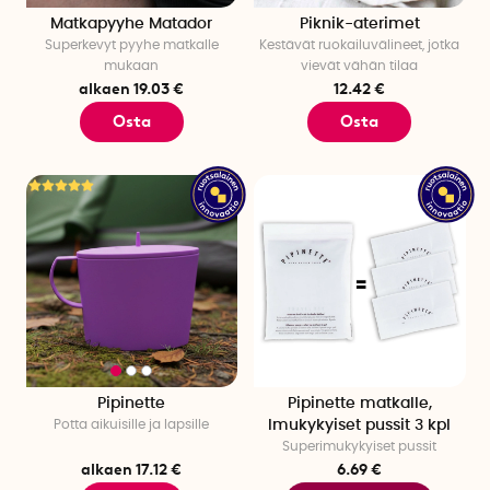
Matkapyyhe Matador
Piknik-aterimet
Superkevyt pyyhe matkalle
Kestävät ruokailuvälineet, jotka
mukaan
vievät vähän tilaa
alkaen 19.03 €
12.42 €
Osta
Osta
Pipinette
Pipinette matkalle,
Potta aikuisille ja lapsille
Imukykyiset pussit 3 kpl
Superimukykyiset pussit
alkaen 17.12 €
6.69 €