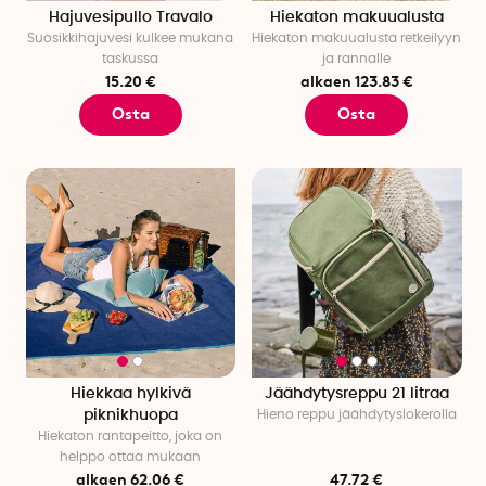
Hajuvesipullo Travalo
Hiekaton makuualusta
Suosikkihajuvesi kulkee mukana
Hiekaton makuualusta retkeilyyn
taskussa
ja rannalle
15.20 €
alkaen 123.83 €
Osta
Osta
Hiekkaa hylkivä
Jäähdytysreppu 21 litraa
piknikhuopa
Hieno reppu jäähdytyslokerolla
Hiekaton rantapeitto, joka on
helppo ottaa mukaan
alkaen 62.06 €
47.72 €