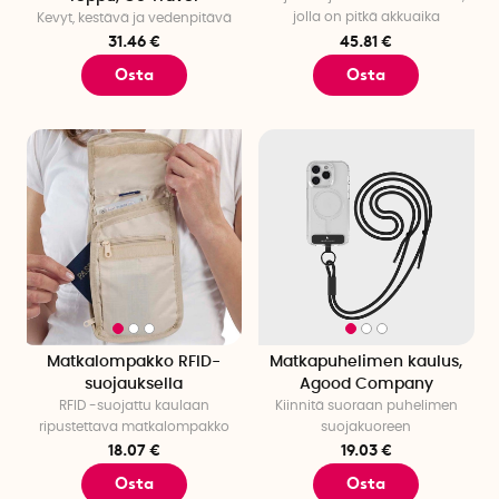
jolla on pitkä akkuaika
Kevyt, kestävä ja vedenpitävä
31.46 €
45.81 €
Osta
Osta
Matkalompakko RFID-
Matkapuhelimen kaulus,
suojauksella
Agood Company
RFID -suojattu kaulaan
Kiinnitä suoraan puhelimen
ripustettava matkalompakko
suojakuoreen
18.07 €
19.03 €
Osta
Osta