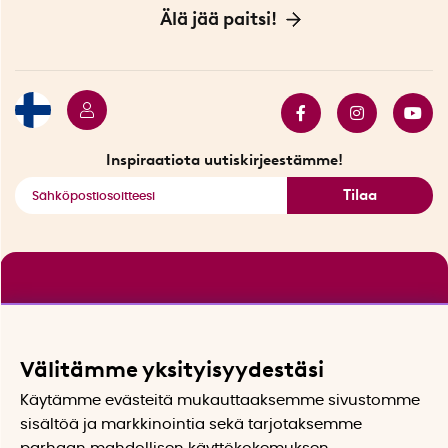
Sopimusehdot
Myymälä Tukholmassa
Innovaattoriblogi
Älä jää paitsi!
Ympäristöystävälliset toimitukset
Lahjakortti
Myydyimmät tuotteet
Tarjouskulma
Katso kaikki älykkäät tuotteet
Inspiraatiota uutiskirjeestämme!
Tilaa
Välitämme yksityisyydestäsi
Käytämme evästeitä mukauttaaksemme sivustomme
sisältöä ja markkinointia sekä tarjotaksemme