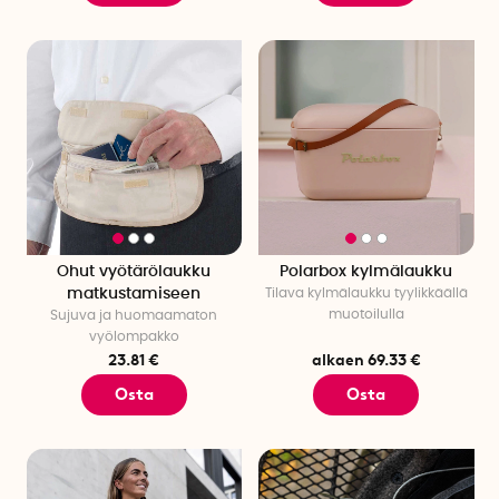
Ohut vyötärölaukku
Polarbox kylmälaukku
matkustamiseen
Tilava kylmälaukku tyylikkäällä
muotoilulla
Sujuva ja huomaamaton
vyölompakko
23.81 €
alkaen 69.33 €
Osta
Osta