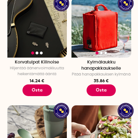
Korvatulpat Killnoise
Kylmälaukku
Hiljentää äänenvoimakkuutta
hanapakkaukselle
heikentämättä ääntä
Pitää hanapakkauksen kylmänä
14.24 €
35.86 €
Osta
Osta