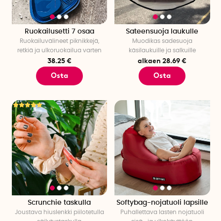
Ruokailusetti 7 osaa
Sateensuoja laukulle
Ruokailuvälineet piknikkejä,
Muodikas sadesuoja
retkiä ja ulkoruokailua varten
käsilaukuille ja salkuille
38.25 €
alkaen 28.69 €
Osta
Osta
Scrunchie taskulla
Softybag-nojatuoli lapsille
Joustava hiuslenkki piilotetulla
Puhallettava lasten nojatuoli