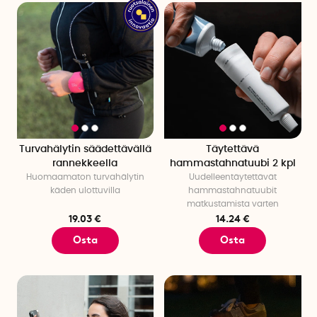
Turvahälytin säädettävällä
Täytettävä
rannekkeella
hammastahnatuubi 2 kpl
Huomaamaton turvahälytin
Uudelleentäytettävät
käden ulottuvilla
hammastahnatuubit
matkustamista varten
19.03 €
14.24 €
Osta
Osta