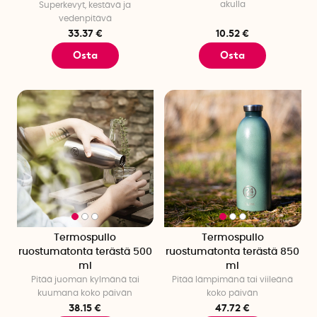
akulla
Superkevyt, kestävä ja
vedenpitävä
33.37 €
10.52 €
Osta
Osta
Termospullo
Termospullo
ruostumatonta terästä 500
ruostumatonta terästä 850
ml
ml
Pitää juoman kylmänä tai
Pitää lämpimänä tai viileänä
kuumana koko päivän
koko päivän
38.15 €
47.72 €