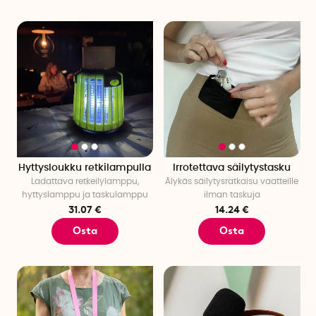
Hyttysloukku retkilampulla
Irrotettava säilytystasku
Ladattava retkeilylamppu,
Älykäs säilytysratkaisu vaatteille
hyttyslamppu ja taskulamppu
ilman taskuja
31.07 €
14.24 €
Osta
Osta