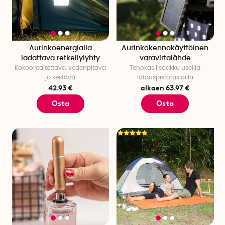
Aurinkoenergialla
Aurinkokennokäyttöinen
ladattava retkeilylyhty
varavirtalähde
Kokoontaitettava, vedenpitävä
Tehokas lisäakku useilla
ja kestävä
latauspistorasioilla
42.93 €
alkaen 63.97 €
Osta
Osta