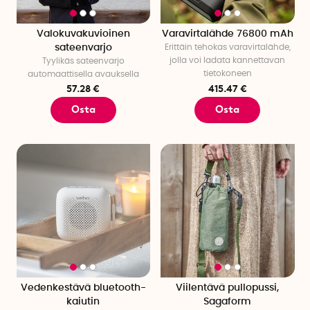
Valokuvakuvioinen
Varavirtalähde 76800 mAh
sateenvarjo
Erittäin tehokas varavirtalähde,
jolla voi ladata kannettavan
Tyylikäs sateenvarjo
tietokoneen
automaattisella avauksella
57.28 €
415.47 €
Osta
Osta
Vedenkestävä bluetooth-
Viilentävä pullopussi,
kaiutin
Sagaform