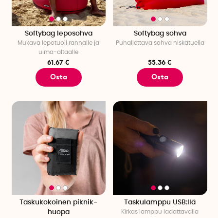
Softybag leposohva
Softybag sohva
Mukava lepotuoli rannalle ja
Puhallettava sohva niskatuella
uima-altaalle
61.67 €
55.36 €
Osta
Osta
Taskukokoinen piknik-
Taskulamppu USB:llä
huopa
Kirkas lamppu ladattavalla