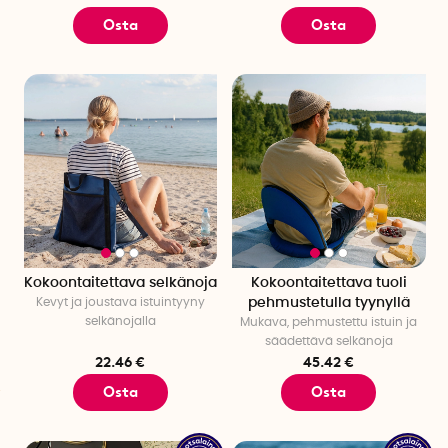
Osta
Osta
Kokoontaitettava selkänoja
Kokoontaitettava tuoli
Kevyt ja joustava istuintyyny
pehmustetulla tyynyllä
selkänojalla
Mukava, pehmustettu istuin ja
säädettävä selkänoja
22.46 €
45.42 €
Osta
Osta