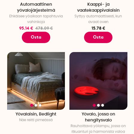
Automaattinen
Kaappi- ja
yövalojärjestelmä
vaatekaappivalaisin
Ehkäisee yöaikaan tapahtuvia
Syttyy automaattisesti, kun
vahinkoja
avaat oven
95.14 €
478.09 €
15.78 €
Osta
Osta
Yövalaisin, Bedlight
Yövalo, jossa on
Näe reitti pimeässä
hengitysvalo
Rauhoittava yölampu, jossa on
itkuanturi ja harmonista valoa