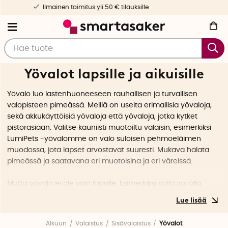
Nopea toimitus & yksilöllinen palvelu
Yövalot lapsille ja aikuisille
Yövalo luo lastenhuoneeseen rauhallisen ja turvallisen
valopisteen pimeässä. Meillä on useita erimallisia yövaloja,
sekä akkukäyttöisiä yövaloja että yövaloja, jotka kytket
pistorasiaan. Valitse kauniisti muotoiltu valaisin, esimerkiksi
LumiPets -yövalomme on valo suloisen pehmoeläimen
muodossa, jota lapset arvostavat suuresti. Mukava halata
pimeässä ja saatavana eri muotoisina ja eri väreissä.
Mutta yövalo ei ole vain lapsille. Esimerkiksi yöllä voi olla
mukavaa saada yövalaistus eteiseen tai portaikkoon. On
helppo nähdä, minne asetat jalat ilman, että sinun tarvitsee
laittaa kaikki valot päälle.
Alkuun
Valaistus
Sisävalaistus
Yövalot