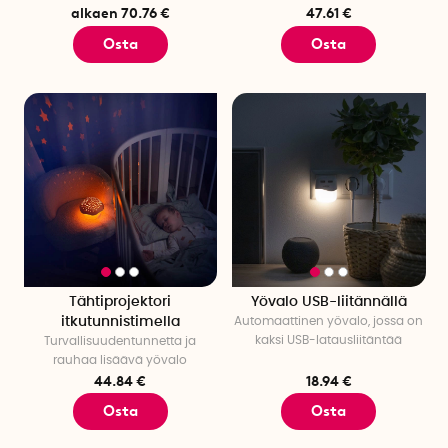
alkaen 70.76 €
47.61 €
Osta
Osta
Tähtiprojektori
Yövalo USB-liitännällä
itkutunnistimella
Automaattinen yövalo, jossa on
kaksi USB-latausliitäntää
Turvallisuudentunnetta ja
rauhaa lisäävä yövalo
44.84 €
18.94 €
Osta
Osta