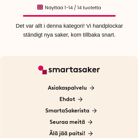
Näyttää
1-14
/
14
tuotetta
Det var allt i denna kategori! Vi handplockar
ständigt nya saker, kom tillbaka snart.
Asiakaspalvelu
Ota yhteyttä
Ehdot
Tietoa evästeistä
SmartaSakerista
Yksityisyydensuoja
Meistä
Seuraa meitä
Sopimusehdot
Myymälä Tukholmassa
Innovaattoriblogi
Älä jää paitsi!