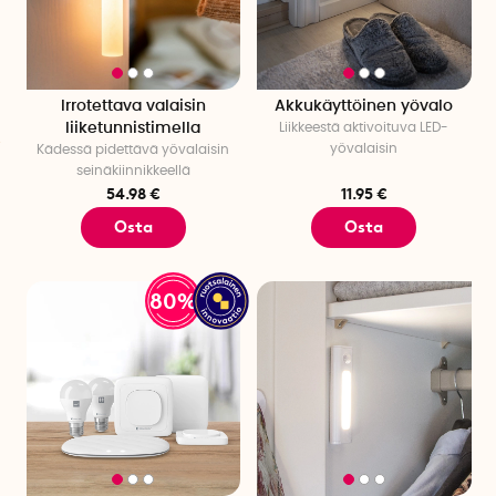
Irrotettava valaisin
Akkukäyttöinen yövalo
liiketunnistimella
Liikkeestä aktivoituva LED-
yövalaisin
Kädessä pidettävä yövalaisin
seinäkiinnikkeellä
54.98 €
11.95 €
Osta
Osta
80%