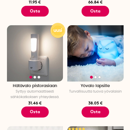
11.95 €
66.84 €
Osta
Osta
Hätävalo pistorasiaan
Yövalo lapsille
Syttyy automaattisesti
Turvallisuutta tuova yövalaisin
sähkökatkoksen yhteydessä.
31.46 €
38.05 €
Osta
Osta