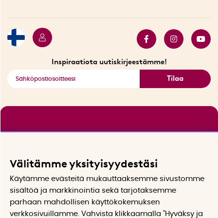
Ympäristöystävälliset toimitukset
Lahjakortti
Myydyimmät tuotteet
Tarjouskulma
Katso kaikki älykkäät tuotteet
Inspiraatiota uutiskirjeestämme!
Tilaa
Välitämme yksityisyydestäsi
Käytämme evästeitä mukauttaaksemme sivustomme
sisältöä ja markkinointia sekä tarjotaksemme
parhaan mahdollisen käyttökokemuksen
verkkosivuillamme. Vahvista klikkaamalla "Hyväksy ja