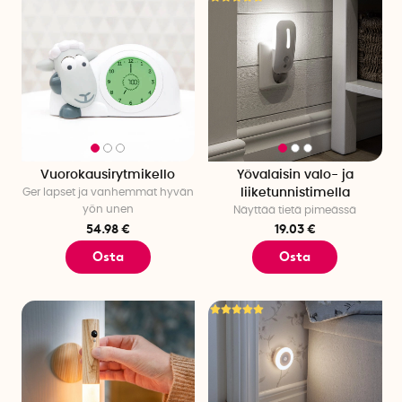
Vuorokausirytmikello
Yövalaisin valo- ja
Ger lapset ja vanhemmat hyvän
liiketunnistimella
yön unen
Näyttää tietä pimeässä
54.98 €
19.03 €
Osta
Osta