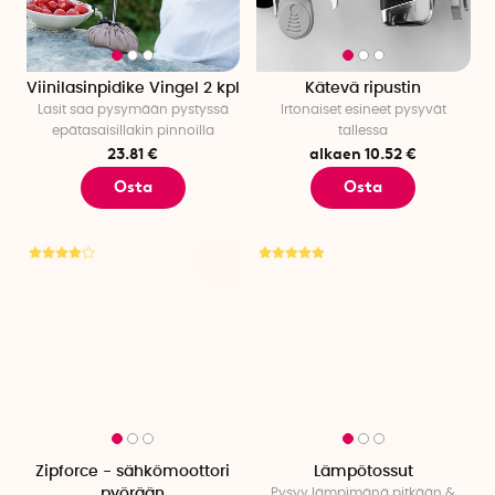
Viinilasinpidike Vingel 2 kpl
Kätevä ripustin
Lasit saa pysymään pystyssä
Irtonaiset esineet pysyvät
epätasaisillakin pinnoilla
tallessa
23.81 €
alkaen 10.52 €
Osta
Osta
Zipforce - sähkömoottori
Lämpötossut
pyörään
Pysyy lämpimänä pitkään &