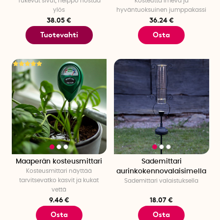
Tukevat sivut, helppo nostaa
Kosteutta imevä ja
ylös
hyväntuoksuinen jumppakassi
38.05 €
36.24 €
Tuotevahti
Osta
Maaperän kosteusmittari
Sademittari
Kosteusmittari näyttää
aurinkokennovalaisimella
tarvitsevatko kasvit ja kukat
Sademittari valaistuksella
vettä
9.46 €
18.07 €
Osta
Osta