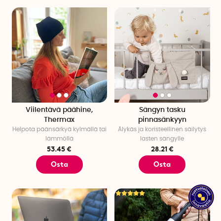
Viilentävä päähine,
Sängyn tasku
Thermax
pinnasänkyyn
Helpota päänsärkyä kylmällä tai
Älykäs ja koristeellinen säilytys
lämmöllä
lasten sängylle
53.45 €
28.21 €
Osta
Osta