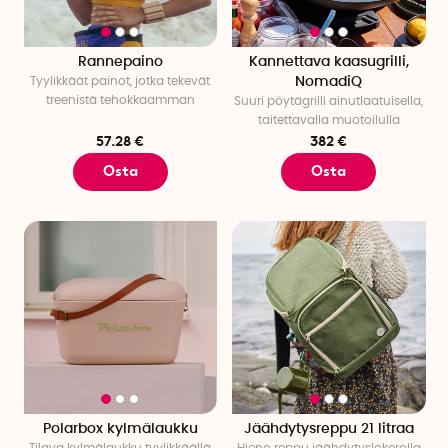
Rannepaino
Kannettava kaasugrilli,
Tyylikkäät painot, jotka tekevät
NomadiQ
treenistä tehokkaamman
Suuri pöytägrilli ainutlaatuisella,
taitettavalla muotoilulla
57.28 €
382 €
Osta
Osta
Polarbox kylmälaukku
Jäähdytysreppu 21 litraa