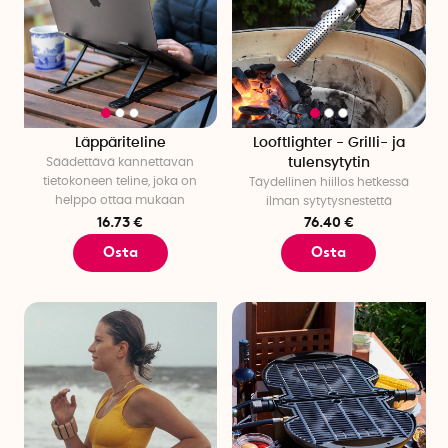
Läppäriteline
Looftlighter - Grilli- ja
Säädettävä kannettavan
tulensytytin
tietokoneen teline, joka on
Täydellinen hiillos hetkessä
helppo ottaa mukaan
ilman sytytysnestettä
16.73 €
76.40 €
Osta
Osta