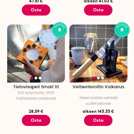
47.61 €
alkaen 41.03 €
Osta
Osta
Tietovisapeli Smart 10
Veitsenteroitin Vulkanus
200 kysymystä, 2000
Tekee tylsistä veitsistä
mahdollista vastausta
uudenveroiset
28.59 €
alkaen 143.33 €
Osta
Osta