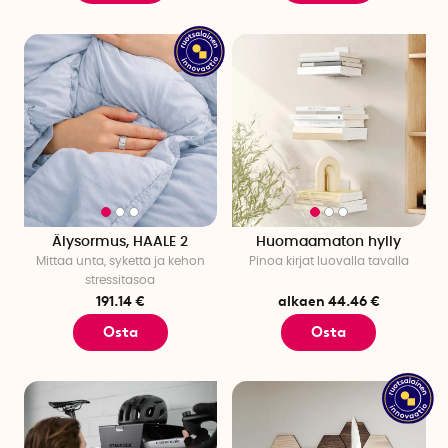
Älysormus, HAALE 2
Huomaamaton hylly
Mittaa unta, sykettä ja kehon
Pinoa kirjat luovalla tavalla
stressitasoa
191.14 €
alkaen 44.46 €
Osta
Osta