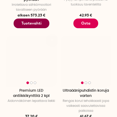
tuoksuu laventelilta
Irrotettava sähkömoottori
tavalliseen pyörään
alkaen 573.23 €
42.93 €
Tuotevahti
Osta
Premium LED
Ultraäänipuhdistin koruja
antiikkikynttilä 2 kpl
varten
Aidonnäköinen lepattava liekki
Rengas korut tehokkaasti jopa
vaikeasti saavutettavissa
paikoissa
37.20 €
61.67 €