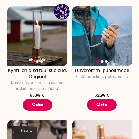
Kynttilänjalka tuulisuojalla,
Turvaremmi puhelimeen
Original
Estää puhelinta putoamasta
Kattvik-kynttilänjalka suojaa
liekkiä tuulisessa säässä
65.98 €
32.99 €
Osta
Osta