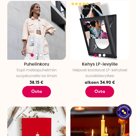
Puhelinkoru
Kehys LP-levyille
Sopii matkapuhelimiin
Helposti koottavat LP-kehykset
suojakuorella tai ilman
suosikkilevyillesi
38.15 €
alkaen 34.90 €
Osta
Osta