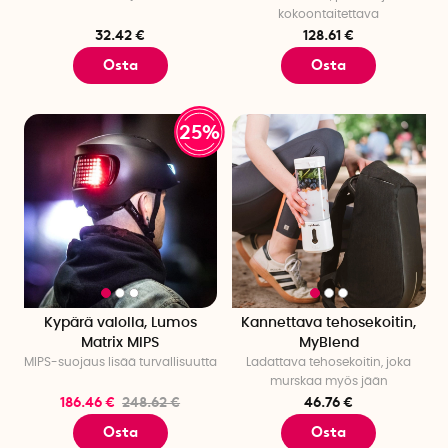
kokoontaitettava
32.42 €
128.61 €
Osta
Osta
25%
Kypärä valolla, Lumos
Kannettava tehosekoitin,
Matrix MIPS
MyBlend
MIPS-suojaus lisää turvallisuutta
Ladattava tehosekoitin, joka
murskaa myös jään
186.46 €
248.62 €
46.76 €
Osta
Osta