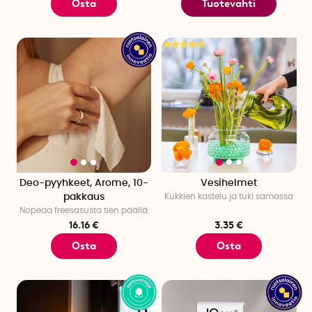
Osta
Tuotevahti
Deo-pyyhkeet, Arome, 10-
Vesihelmet
pakkaus
Kukkien kastelu ja tuki samassa
Nopeaa freesasusta tien päällä
16.16 €
3.35 €
Osta
Osta