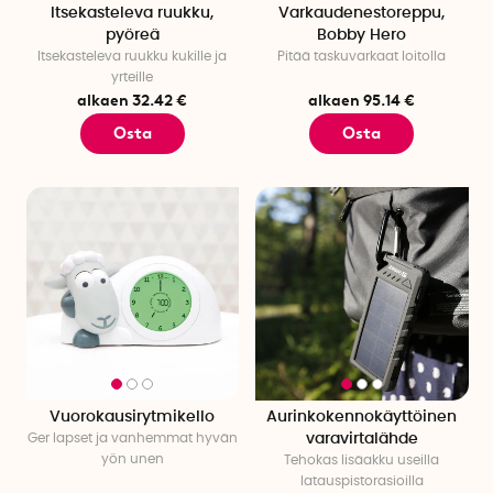
Itsekasteleva ruukku,
Varkaudenestoreppu,
pyöreä
Bobby Hero
Itsekasteleva ruukku kukille ja
Pitää taskuvarkaat loitolla
yrteille
alkaen 32.42 €
alkaen 95.14 €
Osta
Osta
Vuorokausirytmikello
Aurinkokennokäyttöinen
Ger lapset ja vanhemmat hyvän
varavirtalähde
yön unen
Tehokas lisäakku useilla
latauspistorasioilla