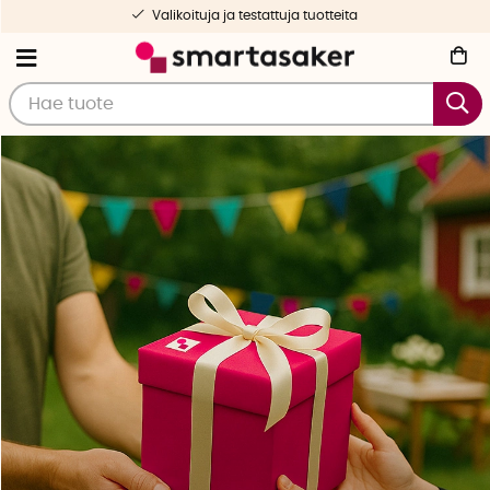
Ilmainen toimitus yli 50 € tilauksille