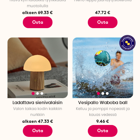
Tilava kylmälaukku tyylikkäällä
Hieno reppu jäähdytyslokerolla
muotoilulla
alkaen 69.33 €
47.72 €
Osta
Osta
Ladattava sienivalaisin
Vesipallo Waboba ball
Valon taikaa kodin kaikkiin
Kelluu ja pomppii nopeasti ja
nurkkiin
kauas vedessä
alkaen 47.33 €
9.46 €
Osta
Osta