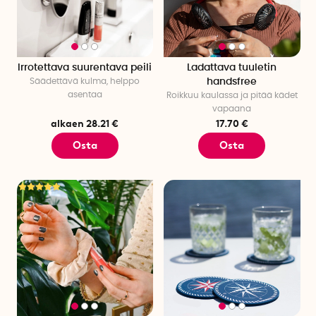
ovat ilmastokompensoituja!
Irrotettava suurentava peili
Ladattava tuuletin
Säädettävä kulma, helppo
handsfree
asentaa
Roikkuu kaulassa ja pitää kädet
vapaana
alkaen 28.21 €
17.70 €
Osta
Osta