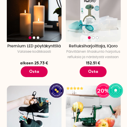
Premium LED pöytäkynttilä
Refluksiharjoittaja, IQoro
Valaisee kodikkaasti
Päivittäinen lihaskunto harjoitus
refluksia ja närästystä vastaan
alkaen 25.73 €
152.51 €
Osta
Osta
20%