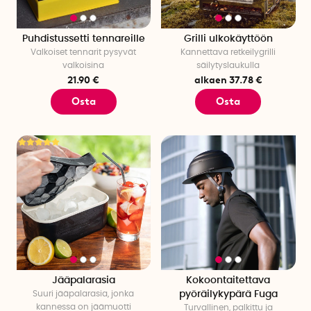
Puhdistussetti tennareille
Grilli ulkokäyttöön
Valkoiset tennarit pysyvät
Kannettava retkeilygrilli
valkoisina
säilytyslaukulla
21.90 €
alkaen 37.78 €
Osta
Osta
Jääpalarasia
Kokoontaitettava
Suuri jääpalarasia, jonka
pyöräilykypärä Fuga
kannessa on jäämuotti
Turvallinen, palkittu ja