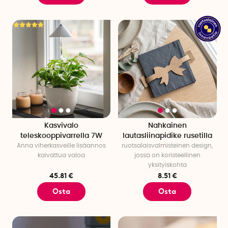
Kasvivalo
Nahkainen
teleskooppivarrella 7W
lautasliinapidike rusetilla
Anna viherkasveille lisäannos
ruotsalaisvalmisteinen design,
kaivattua valoa
jossa on koristeellinen
yksityiskohta
45.81 €
8.51 €
Osta
Osta