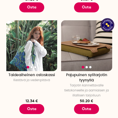
Osta
Osta
Taideaiheinen ostoskassi
Pajupuinen sylitarjotin
Kestävä ja vedenpitävä
tyynyllä
Tarjotin kannettavalle
tietokoneelle ja aamiaisen ja
illallisen tarjoiluun
12.34 €
50.20 €
Osta
Osta