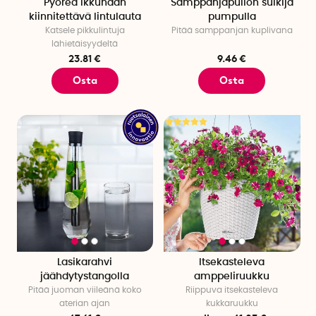
Pyöreä ikkunaan
Samppanjapullon sulkija
kiinnitettävä lintulauta
pumpulla
Katsele pikkulintuja
Pitää samppanjan kuplivana
lähietäisyydeltä
23.81 €
9.46 €
Osta
Osta
Lasikarahvi
Itsekasteleva
jäähdytystangolla
amppeliruukku
Pitää juoman viileänä koko
Riippuva itsekasteleva
aterian ajan
kukkaruukku