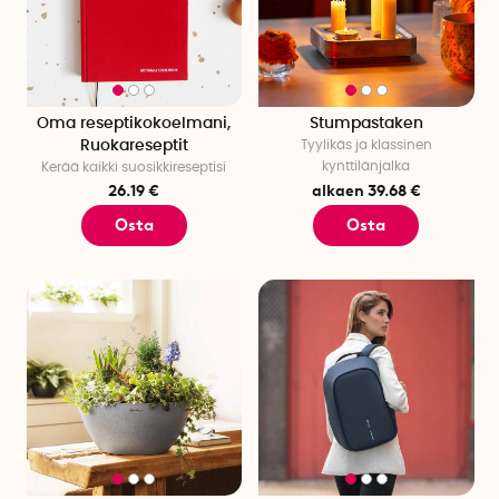
Oma reseptikokoelmani,
Stumpastaken
Ruokareseptit
Tyylikäs ja klassinen
kynttilänjalka
Kerää kaikki suosikkireseptisi
26.19 €
alkaen 39.68 €
Osta
Osta