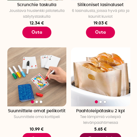
Scrunchie taskulla
Silikoniset lasinaluset
Joustava hiuslenkki piilotetulla
6 lasinalusta, joissa hyvä pito ja
säilytystaskulla
kauniit kuviot
12.34 €
19.03 €
Osta
Osta
Suunnittele omat pelikortit
Paahtoleipätasku 2 kpl
Suunnittele oma korttipeli
Tee lämpimiä voileipiä
leivänpaahtimessa
10.99 €
5.65 €