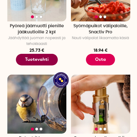
Pyöreä jäämuotti pienille
Syömäpuikot välipaloille,
jääkuutioille 2 kpl
Snactiv Pro
Jäähdyttää juoman nopeasti ja
Nauti välipalat likaamatta käsiä
tehokkaasti
25.73 €
18.94 €
Tuotevahti
Osta