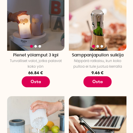
Pienet yölamput 3 kpl
Samppanjapullon sulkija
Turvalliset valot, jotka palavat
Näppärä ratkaisu, kun koko
koko yön
pulloa ei tule juotua kerralla
66.84 €
9.46 €
Osta
Osta