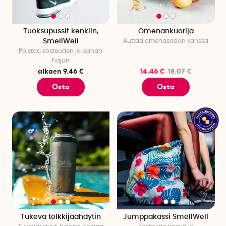
Tuoksupussit kenkiin,
Omenankuorija
SmellWell
Auttaa omenasadon kanssa
Poistaa kosteuden ja pahan
hajun
alkaen 9.46 €
14.46 €
18.07 €
Osta
Osta
Tukeva tölkkijäähdytin
Jumppakassi SmellWell