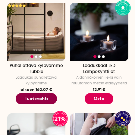
Puhallettava kylpyamme
Laadukkaat LED
Tubble
Lämpökynttilät
Laadukas puhallettava
Aidonnäköinen liekki vain
kylpyamme
muutaman metrin etäisyydeltä
alkaen 162.07 €
12.91 €
Tuotevahti
Osta
21%