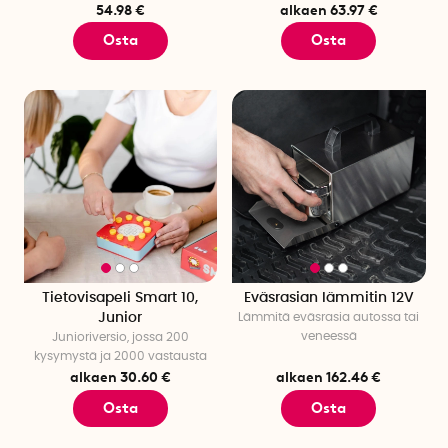
54.98 €
alkaen 63.97 €
Osta
Osta
Tietovisapeli Smart 10,
Eväsrasian lämmitin 12V
Junior
Lämmitä eväsrasia autossa tai
veneessä
Junioriversio, jossa 200
kysymystä ja 2000 vastausta
alkaen 30.60 €
alkaen 162.46 €
Osta
Osta