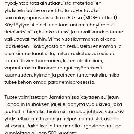
hyödyntää tätä ainutlaatuista materiaalien
yhdistelmää. Se on sertifioitu käytettäväksi
sairaalaympäristöissä koko EU:ssa (MDR-luokka 1).
Käyttäytymistieteellinen taustani on tehnyt minut
tietoiseksi siitä, kuinka stressi ja turvallisuuden tunne
vaikuttavat meihin. Viime vuosikymmenen aikana
lääkkeiden liikakäytöstä on keskusteltu enemmän ja
olen kiinnostunut siitä, miten kosketus voi edistää
rauhoittavien hormonien, kuten oksitosiinin,
vapautumista. Ihminen reagoi myönteisesti
kuumuuden, kylmän ja paineen tuntemuksiin, mikä
tukee kehon omaa paranemisprosessia.
Tuote valmistetaan Jämtlannissa käyttäen suljetun
Handölin louhoksen jäljelle jäänyttä vuolukiveä, joka
jauhettiin hienoksi hiekaksi. Lämpöä johtava vuolukivi
yhdistettiin joustavaan ja helposti puhdistettavaan
silikoniin. Paikallisella tuotannolla Ergostone haluaa
kunnioittaa alueen 500-vuotista