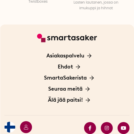
Twistboxes
Lasten lautanen, jossa on
imukuppi ja hihnat
Asiakaspalvelu
Ota yhteyttä
Ehdot
Tietoa evästeistä
SmartaSakerista
Yksityisyydensuoja
Meistä
Seuraa meitä
Sopimusehdot
Myymälä Tukholmassa
Innovaattoriblogi
Älä jää paitsi!
Ympäristöystävälliset toimitukset
Lahjakortti
Myydyimmät tuotteet
Tarjouskulma