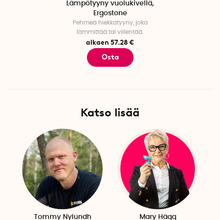
Lämpötyyny vuolukivellä,
Ergostone
Pehmeä hiekkatyyny, joka
lämmittää tai viilentää.
alkaen 57.28 €
Osta
Katso lisää
Tommy Nylundh
Mary Hägg