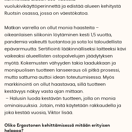
vuolukivikäyttöperinnettä ja edistää alueen kehitystä
Ruotsin osassa, jossa on väestökatoa.
Matkan varrella on ollut monia haasteita –
oikeanlaisen silikonin löytäminen kesti 1,5 vuotta,
pandemia vaikeutti tuotantoa ja sota loi taloudellista
epävarmuutta. Sertifiointi lääkinnälliseksi laitteeksi kävi
vaikeaksi alueellisten ostopalvelujen jäädytyksen
myötä. Kokemusten vähyyden takia laadukkaan ja
monipuolisen tuotteen lanseeraus oli pitkä prosessi,
mutta sattuma auttoi idean toteutumisessa. Myös
markkinointi on ollut haastavaa, sillä tuotteen
kestävyys näkyy vasta ajan mittaan.
– Halusin luoda kestävän tuotteen, jolla on monia
ominaisuuksia. Jotain, mitä käytetään rakkaudella ja
joka kestää vuosia, Viktor lisää.
Oliko Ergostonen kehittämisessä mitään erityisen
helppoa?