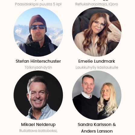
Pääsiäisklipsi puusta 5 kpl
Refluksiharjoittaja, IQoro
Stefan Hinterschuster
Emelie Lundmark
Tölkinjäähdytin
Laukkuhylly käsilaukulle
Mikael Nelderup
Sandra Karlsson &
Rullattava kattoboksi,
Anders Larsson