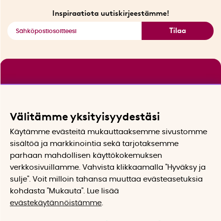
Katso kaikki älykkäät tuotteet
Inspiraatiota uutiskirjeestämme!
Tilaa
Välitämme yksityisyydestäsi
Käytämme evästeitä mukauttaaksemme sivustomme
sisältöä ja markkinointia sekä tarjotaksemme
parhaan mahdollisen käyttökokemuksen
verkkosivuillamme. Vahvista klikkaamalla "Hyväksy ja
sulje". Voit milloin tahansa muuttaa evästeasetuksia
kohdasta "Mukauta". Lue lisää
evästekäytännöistämme
.