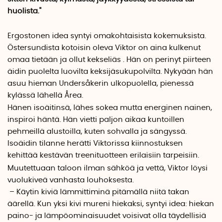
huolista."
Ergostonen idea syntyi omakohtaisista kokemuksista.
Östersundista kotoisin oleva Viktor on aina kulkenut
omaa tietään ja ollut kekseliäs . Hän on perinyt piirteen
äidin puolelta luovilta keksijäsukupolvilta. Nykyään hän
asuu hieman Undersåkerin ulkopuolella, pienessä
kylässä lähellä Årea.
Hänen isoäitinsä, lähes sokea mutta energinen nainen,
inspiroi häntä. Hän vietti paljon aikaa kuntoillen
pehmeillä alustoilla, kuten sohvalla ja sängyssä.
Isoäidin tilanne herätti Viktorissa kiinnostuksen
kehittää kestävän treenituotteen erilaisiin tarpeisiin.
Muutettuaan taloon ilman sähköä ja vettä, Viktor löysi
vuolukiveä vanhasta louhoksesta.
– Käytin kiviä lämmittiminä pitämällä niitä takan
äärellä. Kun yksi kivi mureni hiekaksi, syntyi idea: hiekan
paino- ja lämpöominaisuudet voisivat olla täydellisiä