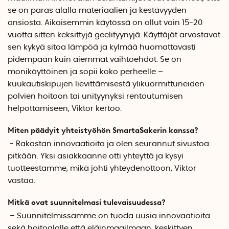
se on paras alalla materiaalien ja kestävyyden
ansiosta. Aikaisemmin käytössä on ollut vain 15-20
vuotta sitten keksittyjä geelityynyjä. Käyttäjät arvostavat
sen kykyä sitoa lämpöä ja kylmää huomattavasti
pidempään kuin aiemmat vaihtoehdot. Se on
monikäyttöinen ja sopii koko perheelle –
kuukautiskipujen lievittämisestä ylikuormittuneiden
polvien hoitoon tai unityynyksi rentoutumisen
helpottamiseen, Viktor kertoo.
Miten päädyit yhteistyöhön SmartaSakerin kanssa?
- Rakastan innovaatioita ja olen seurannut sivustoa
pitkään. Yksi asiakkaanne otti yhteyttä ja kysyi
tuotteestamme, mikä johti yhteydenottoon, Viktor
vastaa.
Mitkä ovat suunnitelmasi tulevaisuudessa?
– Suunnitelmissamme on tuoda uusia innovaatioita
sekä hoitoalalle että eläinmaailmaan, keskittyen