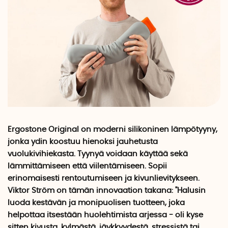
Ergostone Original on moderni silikoninen lämpötyyny,
jonka ydin koostuu hienoksi jauhetusta
vuolukivihiekasta. Tyynyä voidaan käyttää sekä
lämmittämiseen että viilentämiseen. Sopii
erinomaisesti rentoutumiseen ja kivunlievitykseen.
Viktor Ström on tämän innovaation takana: "Halusin
luoda kestävän ja monipuolisen tuotteen, joka
helpottaa itsestään huolehtimista arjessa - oli kyse
sitten kivusta, kylmästä, jäykkyydestä, stressistä tai