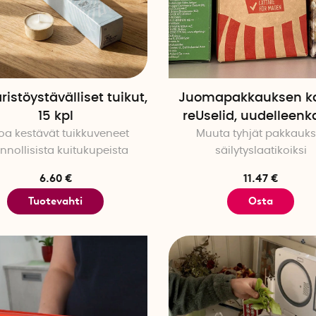
istöystävälliset tuikut,
Juomapakkauksen ka
15 kpl
reUselid, uudelleenk
oa kestävät tuikkuveneet
Muuta tyhjät pakkauks
nnollisista kuitukupeista
säilytyslaatikoiksi
6.60 €
11.47 €
Tuotevahti
Osta