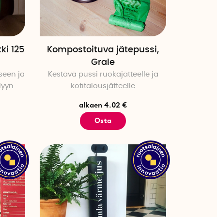
ki 125
Kompostoituva jätepussi,
Grale
seen ja
Kestävä pussi ruokajätteelle ja
lyyn
kotitalousjätteelle
alkaen 4.02 €
Osta