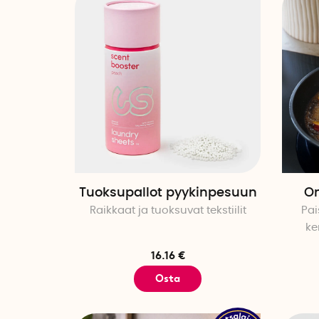
Tuoksupallot pyykinpesuun
On
Raikkaat ja tuoksuvat tekstiilit
Pai
ke
16.16 €
Osta