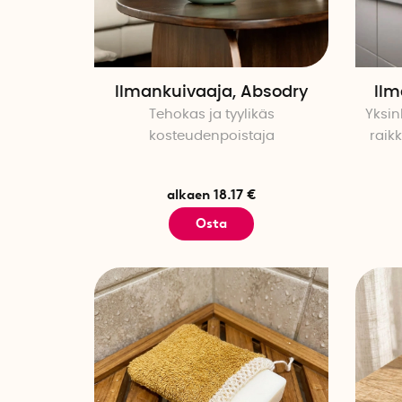
Ilmankuivaaja, Absodry
Ilm
Tehokas ja tyylikäs
Yksin
kosteudenpoistaja
raik
alkaen 18.17 €
Osta