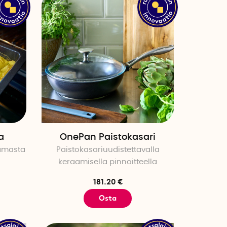
a
OnePan Paistokasari
samasta
Paistokasariuudistettavalla
keraamisella pinnoitteella
181.20 €
Osta