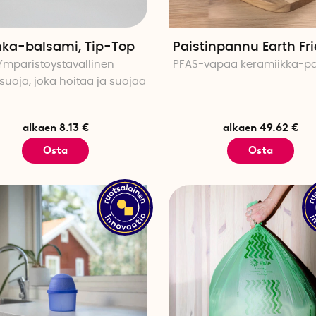
ka-balsami, Tip-Top
Paistinpannu Earth Fr
Ympäristöystävällinen
PFAS-vapaa keramiikka-p
uoja, joka hoitaa ja suojaa
alkaen 8.13 €
alkaen 49.62 €
Osta
Osta