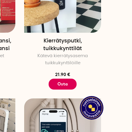
nsi,
Kierrätysputki,
ansi
tuikkukynttilät
et
Kätevä kierrätysasema
tuikkukynttilöille
21.90 €
Osta