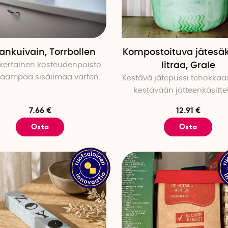
ankuivain, Torrbollen
Kompostoituva jätesäk
kertainen kosteudenpoisto
litraa, Grale
kaampaa sisäilmaa varten
Kestävä jätepussi tehokkaa
kestävään jätteenkäsitte
7.66 €
12.91 €
Osta
Osta