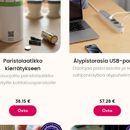
Paristolaatikko
Älypistorasia USB-por
kierrätykseen
Etäohjaa pistorasioita ja 
sähkönkäyttöä älypuhelim
osuojattu paristolaatikko
tyille kotitalousparistoille
38.15 €
57.28 €
Osta
Osta