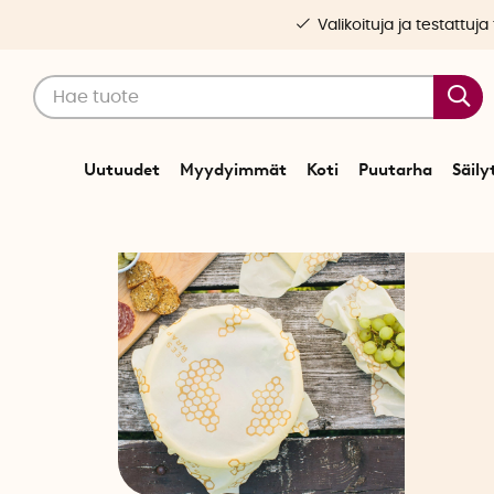
Valikoituja ja testattuja
Uutuudet
Myydyimmät
Koti
Puutarha
Säily