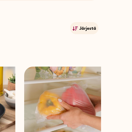
ia innovaatioita. Tutustu
lisella ruokaöljyllä ja The Pac -
oa pitkin, jos virranottoa ei
lisen autonpesuaineen, jolla
Järjestä
että sekä
Veggio – hedelmä- ja
ää tarvitse turvautua
Suosituimmat
Nimet A-Ö
Nimet Ö-A
mpensoituja.
Alin hinta
Korkein hinta
Julkistamispäivä