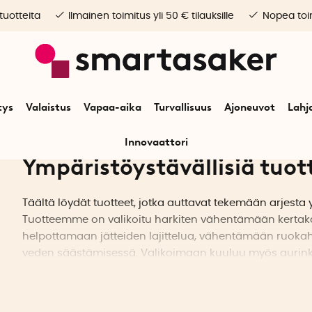
 tuotteita
Ilmainen toimitus yli 50 € tilauksille
Nopea toim
tys
Valaistus
Vapaa-aika
Turvallisuus
Ajoneuvot
Lahj
Innovaattori
Ympäristöystävällisiä tuot
Täältä löydät tuotteet, jotka auttavat tekemään arjest
Tuotteemme on valikoitu harkiten vähentämään kertakä
helpottamaan jätteiden lajittelua, vähentämään ruok
veden säästämisessä. Valikoimaan kuuluu myös aurinkok
kestävistä ja ympäristöystävällisistä materiaaleista valm
innovatiivisia ratkaisuja energiansäästämiseen.