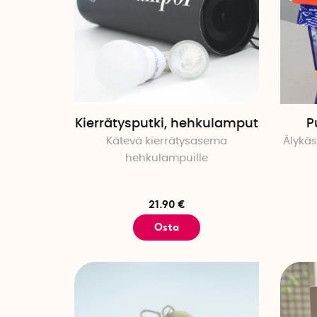
Kierrätysputki, hehkulamput
P
Kätevä kierrätysasema
Älykäs
hehkulampuille
21.90 €
Osta