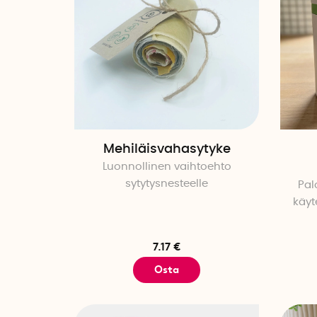
Mehiläisvahasytyke
Luonnollinen vaihtoehto
sytytysnesteelle
Pal
käyte
7.17 €
Osta