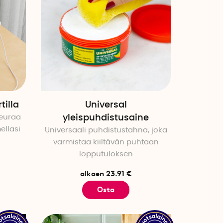
tilla
Universal
seuraa
yleispuhdistusaine
ellasi
Universaali puhdistustahna, joka
varmistaa kiiltävän puhtaan
lopputuloksen
alkaen 23.91 €
Osta