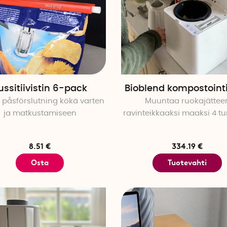
ussitiivistin 6-pack
Bioblend kompostoint
 påsförslutning kökä varten
Muuntaa ruokajättee
ja matkustamiseen
ravinteikkaaksi maaksi 4 t
8.51 €
334.19 €
Osta
Tuotevahti