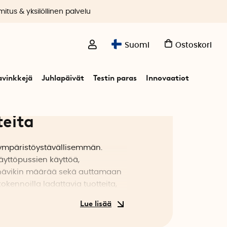
itus & yksilöllinen palvelu
Suomi
Ostoskori
avinkkejä
Juhlapäivät
Testin paras
Innovaatiot
teita
a ympäristöystävällisemmän.
yttöpussien käyttöä,
ahävikin määrää sekä auttamaan
ennoilla ladattavia tuotteita,
istettuja tuotteita ja sekä