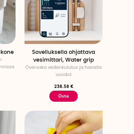
ikone
Sovelluksella ohjattava
n
vesimittari, Water grip
unnissa
Övervaka vedenkulutus ja havaita
vuodot
238.58 €
Osta