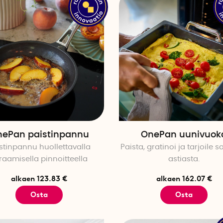
ePan paistinpannu
OnePan uunivuok
stinpannu huollettavalla
Paista, gratinoi ja tarjoile 
raamisella pinnoitteella
astiasta.
alkaen 123.83 €
alkaen 162.07 €
Osta
Osta