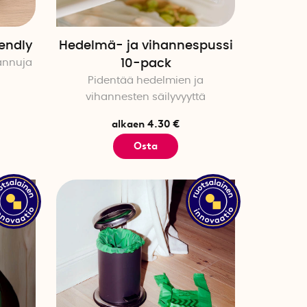
iendly
Hedelmä- ja vihannespussi
annuja
10-pack
Pidentää hedelmien ja
vihannesten säilyvyyttä
alkaen 4.30 €
Osta