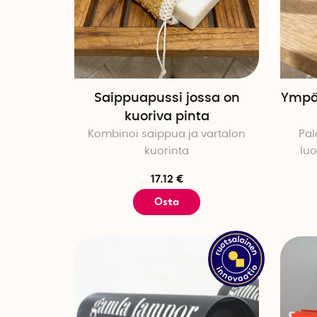
Saippuapussi jossa on
Ympär
kuoriva pinta
Kombinoi saippua ja vartalon
Pal
kuorinta
luo
17.12 €
Osta