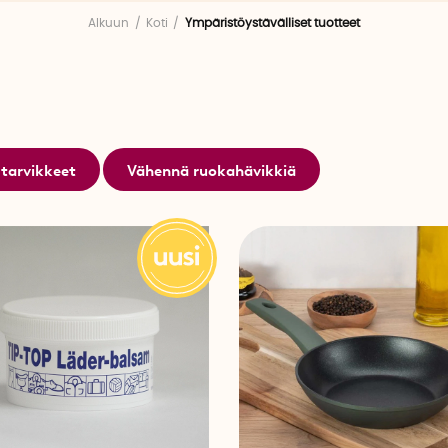
Monet ympäristöystävälliset tuotteemme ovat ruotsalais
Alkuun
Koti
Ympäristöystävälliset tuotteet
esimerkiksi kauniisiin
öljykynttilöihin
, jotka palavat taval
jatkojohtoon, josta näet kätevästi miten virta kulkee joht
suljeta. Valikoimastamme löydät myös ympäristöystäväl
saat puhtaan lopputulokseen vain pienellä määrällä v
vihannespusseja
, joiden ansiosta ruokakaupassa ei en
kertakäyttöisiin muovipusseihin.
tarvikkeet
Vähennä ruokahävikkiä
Tilaa jo tänään. Toimituksemme ovat tietysti ilmastoko