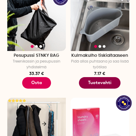
Pesupussi STNKY BAG
Kulmakulho tiskialtaaseen
Treenikassin ja pesupussin
Pidä allas puhtaana ja saa lisää
yhdistelmä
työtilaa
33.37 €
7.17 €
Osta
Tuotevahti