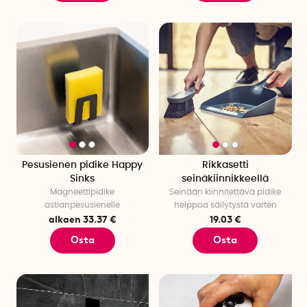
Pesusienen pidike Happy
Rikkasetti
Sinks
seinäkiinnikkeellä
Magneettipidike
Seinään kiinnitettävä pidike
astianpesusienelle
helppoa säilytystä varten
alkaen 33.37 €
19.03 €
Osta
Osta