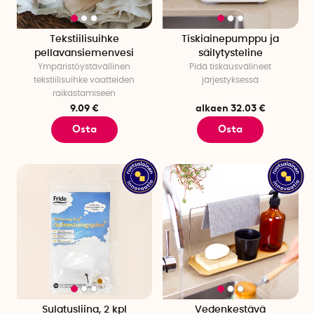
Tekstiilisuihke
Tiskiainepumppu ja
pellavansiemenvesi
säilytysteline
Ympäristöystävällinen
Pidä tiskausvälineet
tekstiilisuihke vaatteiden
järjestyksessä
raikastamiseen
9.09 €
alkaen 32.03 €
Osta
Osta
Sulatusliina, 2 kpl
Vedenkestävä