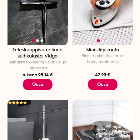
Teleskooppivarrellinen
Minisilitysrauta
suihkulasta, Vidga
Pieni matkasilitysrauta
höyrytoiminnolla
Seinäkiinnikkeellinen suihku- ja
lattialasta
alkaen 95.14 €
42.93 €
Osta
Osta