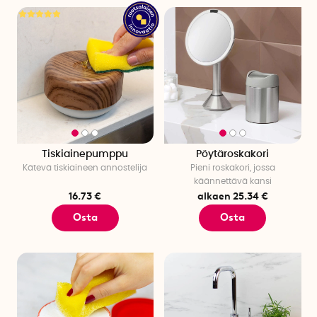
Tiskiainepumppu
Pöytäroskakori
Kätevä tiskiaineen annostelija
Pieni roskakori, jossa
käännettävä kansi
16.73 €
alkaen 25.34 €
Osta
Osta