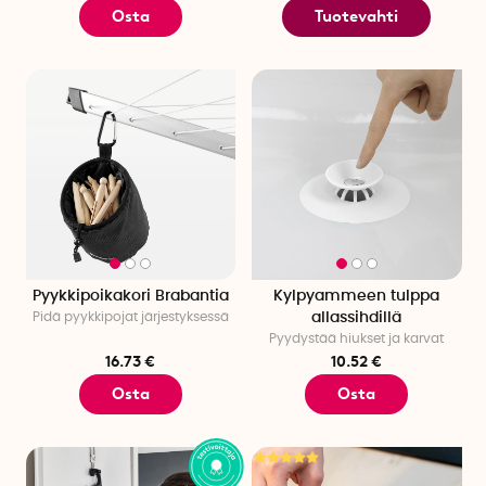
Osta
Tuotevahti
Pyykkipoikakori Brabantia
Kylpyammeen tulppa
Pidä pyykkipojat järjestyksessä
allassihdillä
Pyydystää hiukset ja karvat
16.73 €
10.52 €
Osta
Osta