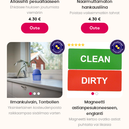
Allassihti pesualtaaseen
Naarmuttamaton
Ehkäisee hiuksien joutumista
hankausliina
viemäriin
Poistaa vaikeimmatkin tahrat
4.30 €
4.30 €
Osta
Osta
Ilmankuivain, Torrbollen
Magneetti
Yksinkertainen kosteudenpoisto
astianpesukoneeseen,
raikkaampaa sisäilmaa varten
englanti
Magneetti kertoo ovatko astiat
puhtaita vai likaisia