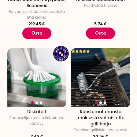
Scanovus
Pyydystää hiukset
Kuivaa ja silittää sekä vaatteita
että kenkiä
219.45 €
5.74 €
Osta
Osta
DiskaLätt
Ruostumattomasta
Annostelijan avulla tiskiainetta
teräksestä valmistettu
säästyy
grilliharja
Puhdista grilliritilä tehokkaasti
7.45 €
20.56 €