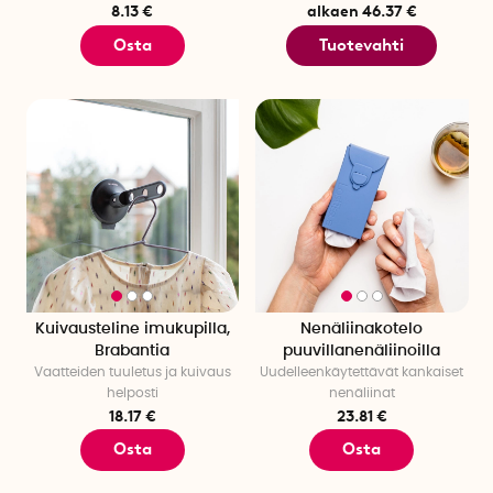
8.13 €
alkaen 46.37 €
Osta
Tuotevahti
Kuivausteline imukupilla,
Nenäliinakotelo
Brabantia
puuvillanenäliinoilla
Vaatteiden tuuletus ja kuivaus
Uudelleenkäytettävät kankaiset
helposti
nenäliinat
18.17 €
23.81 €
Osta
Osta