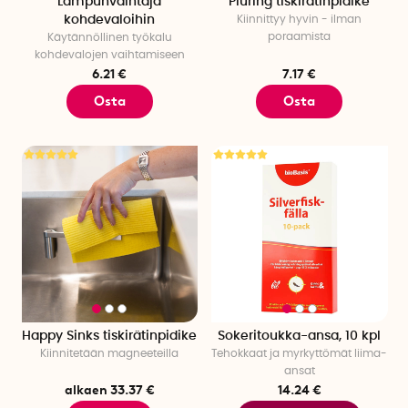
Lampunvaihtaja
Pluring tiskirätinpidike
kohdevaloihin
Kiinnittyy hyvin - ilman
poraamista
Käytännöllinen työkalu
kohdevalojen vaihtamiseen
6.21 €
7.17 €
Osta
Osta
Happy Sinks tiskirätinpidike
Sokeritoukka-ansa, 10 kpl
Kiinnitetään magneeteilla
Tehokkaat ja myrkyttömät liima-
ansat
alkaen 33.37 €
14.24 €