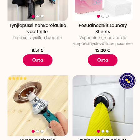
Tyhjiöpussi henkaroiduille
Pesuainearkit Laundry
vaatteille
Sheets
Lisää säilytystilaa kaappiin
Vegaaninen, muoviton ja
ympäristöystävällinen pesuaine
8.51 €
15.20 €
Osta
Osta