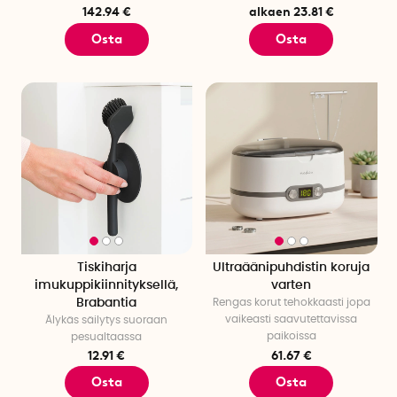
142.94 €
alkaen 23.81 €
Osta
Osta
Tiskiharja
Ultraäänipuhdistin koruja
imukuppikiinnityksellä,
varten
Brabantia
Rengas korut tehokkaasti jopa
vaikeasti saavutettavissa
Älykäs säilytys suoraan
paikoissa
pesualtaassa
12.91 €
61.67 €
Osta
Osta