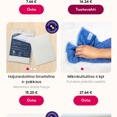
7.66 €
14.24 €
Osta
Tuotevahti
Hajunestoliina Smellsfine
Mikrokuituliina 4 kpl
4-pakkaus
Puhdista pelkällä vedellä
Neutralisoi ikäviä hajuja
15.20 €
27.64 €
Osta
Osta