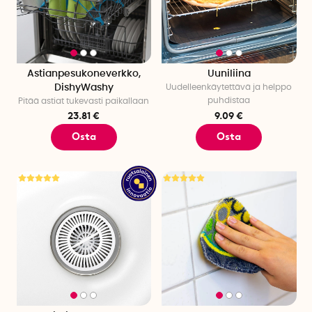
Astianpesukoneverkko,
Uuniliina
DishyWashy
Uudelleenkäytettävä ja helppo
puhdistaa
Pitää astiat tukevasti paikallaan
23.81 €
9.09 €
Osta
Osta