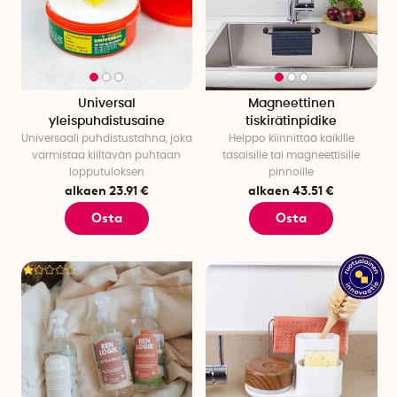
Universal
Magneettinen
yleispuhdistusaine
tiskirätinpidike
Universaali puhdistustahna, joka
Helppo kiinnittää kaikille
varmistaa kiiltävän puhtaan
tasaisille tai magneettisille
lopputuloksen
pinnoille
alkaen 23.91 €
alkaen 43.51 €
Osta
Osta