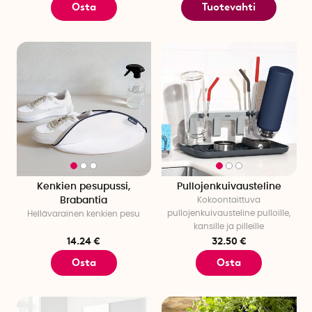
Osta
Tuotevahti
Kenkien pesupussi,
Pullojenkuivausteline
Brabantia
Kokoontaittuva
pullojenkuivausteline pulloille,
Hellävarainen kenkien pesu
kansille ja pilleille
14.24 €
32.50 €
Osta
Osta