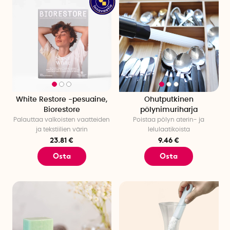
White Restore -pesuaine,
Ohutputkinen
Biorestore
pölynimuriharja
Palauttaa valkoisten vaatteiden
Poistaa pölyn aterin- ja
ja tekstiilien värin
lelulaatikoista
23.81 €
9.46 €
Osta
Osta