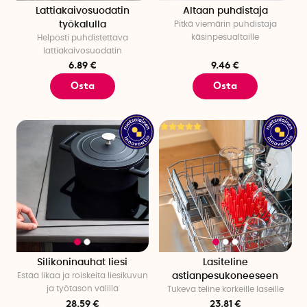
suojaavan
Repellx-suojasuihkeen
joka suojaa tekstiilejä ja
Lattiakaivosuodatin
Altaan puhdistaja
kenkiä lialta sekä kätevän
lipputankomopin
, joka puhdistaa
työkalulla
Pitkä viemärin puhdistaja
käsinpesualtaille
Helposti puhdistettava
ilman, että sinun tarvitsee kaataa lipputankoa.
lattiakaivosuodatin
6.89 €
9.46 €
Tilaa jo tänään! Nopea toimitus!
Osta
Osta
Silikoninauhat liesi
Lasiteline
Estää likaa ja roiskeita liesikuvun
astianpesukoneeseen
ja työtason välillä
Tukeva teline korkeille laseille
28.59 €
23.81 €