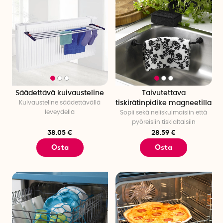
Säädettävä kuivausteline
Taivutettava
Kuivausteline säädettävällä
tiskirätinpidike magneetilla
leveydellä
Sopii sekä neliskulmaisiin että
pyöreisiin tiskialtaisiin
38.05 €
28.59 €
Osta
Osta