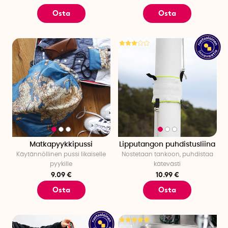
Osta
Osta
Matkapyykkipussi
Lipputangon puhdistusliina
Käytännöllinen pussi likaiselle
Nostetaan tankoon, puhdistaa
pyykille
kätevästi
9.09 €
10.99 €
Osta
Osta