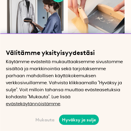
Vaatehöyrystin, Tefal
Pöytäharja ja rikkalapio
Välitämme yksityisyydestäsi
Testivoittaja vaatehöyrystin
Rikkasetti magneettitoiminnolla
Käytämme evästeitä mukauttaaksemme sivustomme
112.74 €
12.91 €
sisältöä ja markkinointia sekä tarjotaksemme
Osta
Osta
parhaan mahdollisen käyttökokemuksen
verkkosivuillamme. Vahvista klikkaamalla "Hyväksy ja
sulje". Voit milloin tahansa muuttaa evästeasetuksia
kohdasta "Mukauta". Lue lisää
evästekäytännöistämme
.
Mukauta
Hyväksy ja sulje