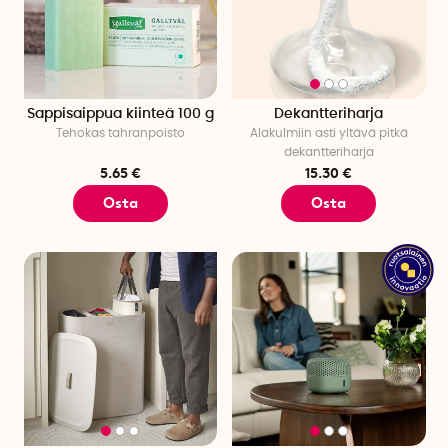
Sappisaippua kiinteä 100 g
Dekantteriharja
Tehokas tahranpoisto
Alakulmiin asti yltävä pitkä
dekantteriharja
5.65 €
15.30 €
Osta
Osta