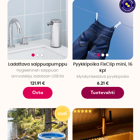
Ladattava saippuapumppu
Pyykkipoika FixClip mini, 16
Hygieeninen saippuan
kpl
annostelija, ladataan USB:llä
Myrskynkestävä pyykkipoika
121.91 €
6.21 €
Osta
Tuotevahti