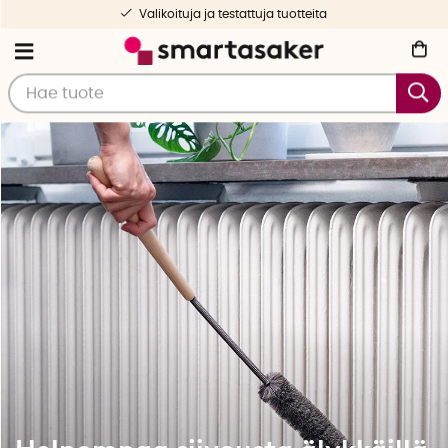
Ilmainen toimitus yli 50 € tilauksille