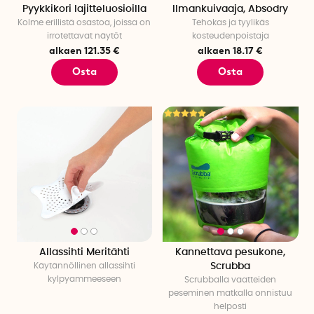
Pyykkikori lajitteluosioilla
Ilmankuivaaja, Absodry
Kolme erillistä osastoa, joissa on
Tehokas ja tyylikäs
irrotettavat näytöt
kosteudenpoistaja
alkaen 121.35 €
alkaen 18.17 €
Osta
Osta
Allassihti Meritähti
Kannettava pesukone,
Käytännöllinen allassihti
Scrubba
kylpyammeeseen
Scrubballa vaatteiden
peseminen matkalla onnistuu
helposti