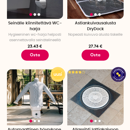
Seinälle kiinnitettävä WC-
Astiankuivausalusta
harja
DryDock
Hygieeninen wc-harja helposti
Nopeasti kuivuva alusta tiskeille
asennettavalla seinätelineellä
23.43 €
27.74 €
Osta
Osta
Automaattinen höyrykone,
Allassihti lattiakaivoon