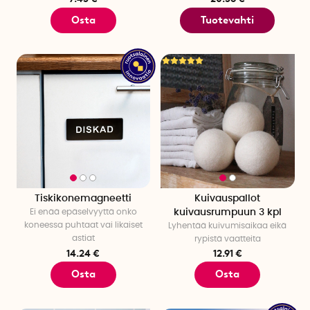
Osta
Tuotevahti
Tiskikonemagneetti
Kuivauspallot
Ei enää epäselvyyttä onko
kuivausrumpuun 3 kpl
koneessa puhtaat vai likaiset
Lyhentää kuivumisaikaa eikä
astiat
rypistä vaatteita
14.24 €
12.91 €
Osta
Osta