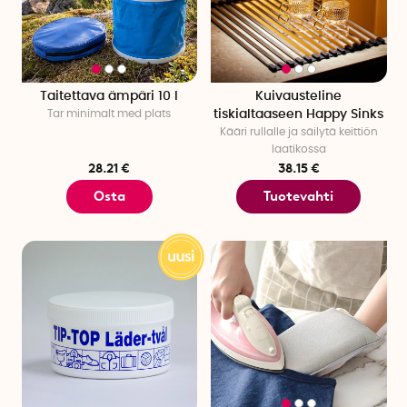
Taitettava ämpäri 10 l
Kuivausteline
Tar minimalt med plats
tiskialtaaseen Happy Sinks
Kääri rullalle ja säilytä keittiön
laatikossa
28.21 €
38.15 €
Osta
Tuotevahti