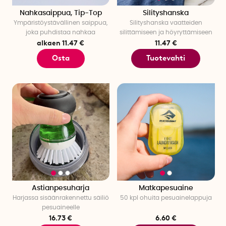
Nahkasaippua, Tip-Top
Silityshanska
Ympäristöystävällinen saippua,
Silityshanska vaatteiden
joka puhdistaa nahkaa
silittämiseen ja höyryttämiseen
alkaen 11.47 €
11.47 €
Osta
Tuotevahti
Astianpesuharja
Matkapesuaine
Harjassa sisäänrakennettu säiliö
50 kpl ohuita pesuainelappuja
pesuaineelle
16.73 €
6.60 €