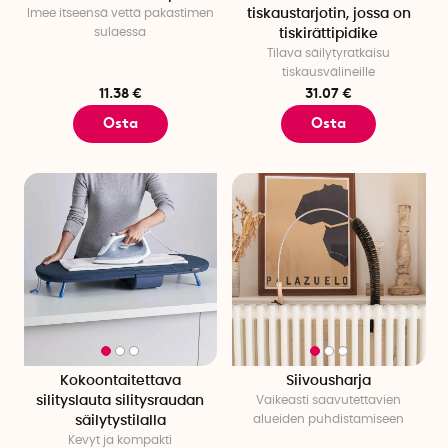
Imee itseensä vettä pakastimen
tiskaustarjotin, jossa on
sulaessa
tiskirättipidike
Tilava säilytyratkaisu
tiskausvälineille
11.38 €
31.07 €
Osta
Osta
Kokoontaitettava
Siivousharja
silityslauta silitysraudan
Vaikeasti saavutettavien
alueiden puhdistamiseen
säilytystilalla
Kevyt ja kompakti