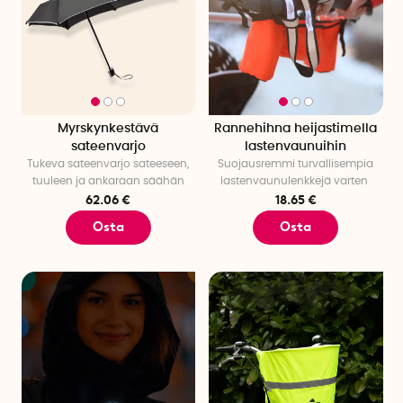
Myrskynkestävä
Rannehihna heijastimella
sateenvarjo
lastenvaunuihin
Tukeva sateenvarjo sateeseen,
Suojausremmi turvallisempia
tuuleen ja ankaraan säähän
lastenvaunulenkkejä varten
62.06 €
18.65 €
Osta
Osta