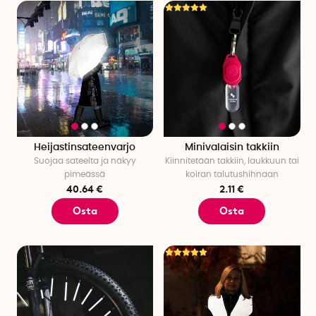
Heijastinsateenvarjo
Minivalaisin takkiin
Suojaa sateelta ja näkyy
Kiinnitetään takkiin, laukkuun tai
pimeässä
koiran talutushihnaan
40.64 €
2.11 €
Osta
Osta