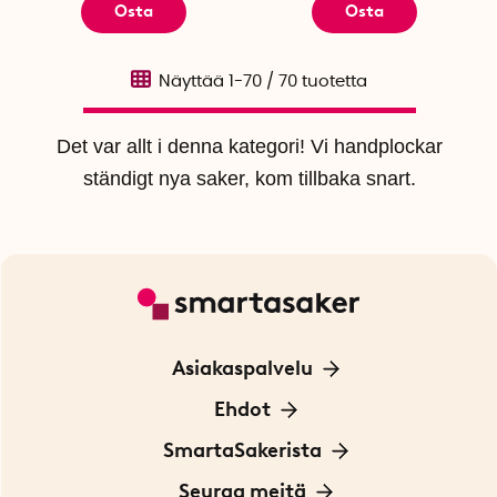
Osta
Osta
Näyttää
1-70
/
70
tuotetta
Det var allt i denna kategori! Vi handplockar
ständigt nya saker, kom tillbaka snart.
Asiakaspalvelu
Ota yhteyttä
Ehdot
Tietoa evästeistä
SmartaSakerista
Yksityisyydensuoja
Meistä
Seuraa meitä