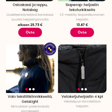
Ostoskassi ja reppu,
Slapwrap-heijastin
Notabag
tekoturkiksella
Uudelleenkäytettävä kantokassi
CE-merkitty leopardikuvioinen
suurilla heijastinpinnoilla
heijastin
alkaen 25.73 €
13.87 €
Osta
Osta
Valo tekstiilikiinnikkeellä,
Vetoketjuheijastin 4 kpl
GelaLight
Vetoketjuun kiinnitettävä
heijastin
Minivalaisin patentoidulla
kiinnikkeellä