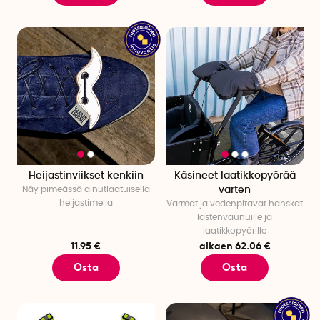
Heijastinviikset kenkiin
Käsineet laatikkopyörää
Näy pimeässä ainutlaatuisella
varten
heijastimella
Varmat ja vedenpitävät hanskat
lastenvaunuille ja
laatikkopyörille
11.95 €
alkaen 62.06 €
Osta
Osta