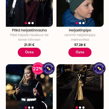
Pitkä heijastinnauha
Heijastinpipo
Pitkä heijastin laukkuun tai
Lämmin heijastinpipo
koiran hihnaan
merinovillaa
21.51 €
57.28 €
Osta
Osta
22%