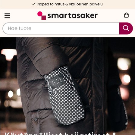
Valikoituja ja testattuja tuotteita