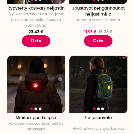
Rypytetty käsivarsiheijastin
Joustavat kengännauhat
Tyylikäs heijastava asuste, jossa
heijastimilla
on sisäänommeltu joustava
Nauhoja ei tarvitse avata.
kuminauha
23.43 €
11.95 €
15.78 €
Osta
Osta
Minilamppu Eclipse
Heijastinvalo
Valaisee kirkkaasti, kiinnitetään
Hyvä näkyvyys myös kaukaa
pidikkeellä