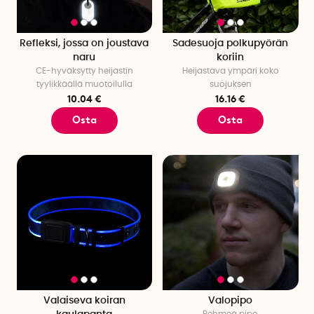
Refleksi, jossa on joustava
Sadesuoja polkupyörän
naru
koriin
CE-hyväksytty heijastin
Heijastava ympäri koko
tyylikkäällä muotoilulla
suojuksen
10.04 €
16.16 €
Osta
Osta
Valaiseva koiran
Valopipo