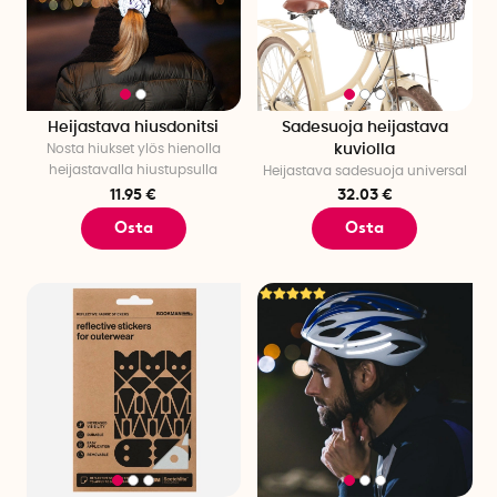
Heijastava hiusdonitsi
Sadesuoja heijastava
Nosta hiukset ylös hienolla
kuviolla
heijastavalla hiustupsulla
Heijastava sadesuoja universal
11.95 €
32.03 €
Osta
Osta