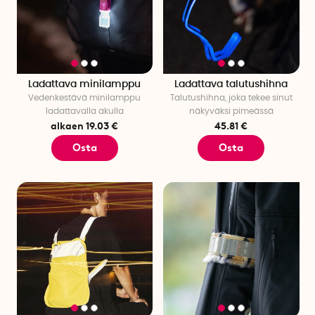
Ladattava minilamppu
Ladattava talutushihna
Vedenkestävä minilamppu
Talutushihna, joka tekee sinut
ladattavalla akulla
näkyväksi pimeässä
alkaen 19.03 €
45.81 €
Osta
Osta