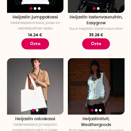
Heijastin jumppakassi
Heijastin lastenvaunuihin,
Vedenkestävä kassi, jossa on
Easygrow
vetoketjullinen tasku
Suuri heijastin lastenvaunuihin
14.24 €
35.28 €
Osta
Osta
Heijastin ostoskassi
Heijastinliivit,
Vedenkestävä ja heijastin
Weathergoods
materiaalista tehty luoden
Pidä itsesi näkyvänä ja kuivana