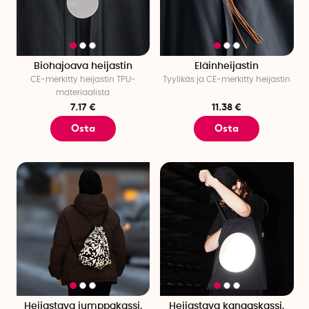
pimeässä. Niille, jotka ovat usein liikkeellä
kaupunkiympäristössä, voit yhdistää
heijastavan lippalakin
ja
lämpimät
heijastavat hansikkaat
, jotta pysyt sekä näkyvänä
että mukavana. Entä jos sade alkaa yhtäkkiä sataa? Kätevä
heijastava sateenvarjomme
pitää sinut kuivana ja lisää
Biohajoava heijastin
Eläinheijastin
CE-merkitty heijastin TPU-
Tyylikäs ja CE-merkitty heijastin
samalla näkyvyyttäsi.
materiaalista
7.17 €
11.38 €
Lisää turvallisuutta tyylikkäillä heijastimilla
Osta
Osta
Heijastimien käyttäminen ei ole vain turvallisuustoimenpide –
se voi olla myös tyylikästä! Me SmartaSakerilla
ymmärrämme, kuinka tärkeää on näkyä pimeässä. Siksi
tarjoamme heijastinvalikoiman, joka yhdistää hyvän
näkyvyyden ja luovan muotoilun. Valikoimamme tuotteet
ovat täydellinen asuste kaikille, olitpa matkalla töihin, kouluun
tai iltakävelylle. Ilmaise persoonallisuuttasi ja lisää
turvallisuuttasi tyylillä!
Tutustu laajaan heijastin- ja sadesuojavalikoimaamme
tänään! Tee tilaus verkkokaupastamme!
Heijastava jumppakassi,
Heijastava kangaskassi,