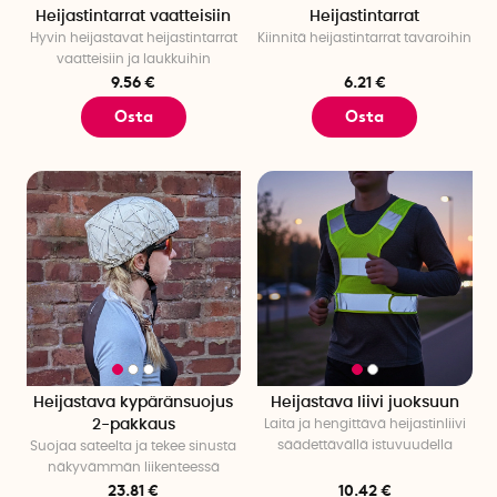
Heijastintarrat vaatteisiin
Heijastintarrat
Hyvin heijastavat heijastintarrat
Kiinnitä heijastintarrat tavaroihin
vaatteisiin ja laukkuihin
9.56 €
6.21 €
Osta
Osta
Heijastava kypäränsuojus
Heijastava liivi juoksuun
2-pakkaus
Laita ja hengittävä heijastinliivi
säädettävällä istuvuudella
Suojaa sateelta ja tekee sinusta
näkyvämmän liikenteessä
23.81 €
10.42 €