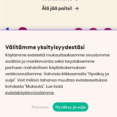
Sopimusehdot
Myymälä Tukholmassa
Innovaattoriblogi
Älä jää paitsi!
Ympäristöystävälliset toimitukset
Lahjakortti
Myydyimmät tuotteet
Tarjouskulma
Katso kaikki älykkäät tuotteet
Inspiraatiota uutiskirjeestämme!
Välitämme yksityisyydestäsi
Tilaa
Käytämme evästeitä mukauttaaksemme sivustomme
sisältöä ja markkinointia sekä tarjotaksemme
parhaan mahdollisen käyttökokemuksen
verkkosivuillamme. Vahvista klikkaamalla "Hyväksy ja
sulje". Voit milloin tahansa muuttaa evästeasetuksia
kohdasta "Mukauta". Lue lisää
evästekäytännöistämme
.
Mukauta
Hyväksy ja sulje