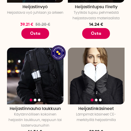
Heijastinvyö
Heijastintupsu Firefly
Heijastava vyö juhlaan ja arkeen
Tyylikäs tupsu pehmeästä
heijastavasta materiaalista
39.21 €
50.20 €
14.24 €
Osta
Osta
Heijastinnauha laukkuun
Heijastinkäsineet
Käytännöllisen kokoinen
Lämpimät käsineet CE-
heijastin laukkuun, reppuun tai
merkityillä heijastimilla
lastenvaunuihin