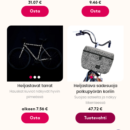
31.07 €
9.46 €
Osta
Osta
Heijastavat tarrat
Heijastava sadesuoja
Hauskat kuviot näkyvät hyvin
polkupyörän koriin
pimeässä
Suojaa sateelta ja näkyy
liikenteessä
alkaen 7.56 €
47.72 €
Osta
Tuotevahti