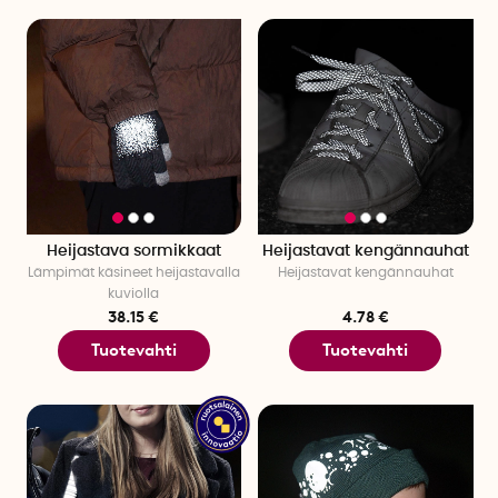
Heijastava sormikkaat
Heijastavat kengännauhat
Lämpimät käsineet heijastavalla
Heijastavat kengännauhat
kuviolla
38.15 €
4.78 €
Tuotevahti
Tuotevahti