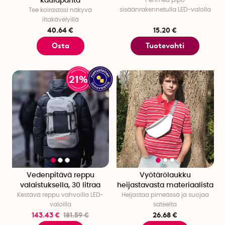
kaulapanta
Pehmeä pipo
sisäänrakennetulla LED-valolla
Tee koirastasi näkyvä
iltakävelyillä
40.64 €
15.20 €
Osta
Tuotevahti
21%
Vedenpitävä reppu
Vyötärölaukku
valaistuksella, 30 litraa
heijastavasta materiaalista
Kestävä reppu vahvoilla LED-
Heijastaa pimeässä ja suojaa
valoilla
sateelta
143.43 €
181.59 €
26.68 €