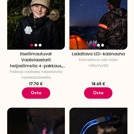
Itseliimautuvat
Ladattava LED-käsinauha
Vaatelaastarit
Kannettava valo lisää
näkyvyyttä
heijastimella 4-pakkaus,
Paikkaa vaatteesi heijastavilla
FabPatch
vaatelaastareilla
17.70 €
18.65 €
Osta
Osta