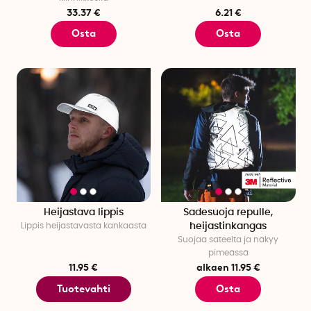
33.37 €
6.21 €
Osta
Osta
Heijastava lippis
Sadesuoja repulle,
Lippis heijastavasta kankaasta
heijastinkangas
Suojaa sateelta ja näkyy
pimeässä
11.95 €
alkaen 11.95 €
Tuotevahti
Osta