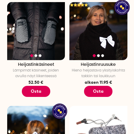
Heijastinkäsineet
Heijastinruusuke
Lämpimät käsineet, joiden
Hieno heijastava yksityiskohta
avulla näyt liikenteessä
takkiin tai laukkuun
52.50 €
alkaen 11.95 €
Osta
Osta