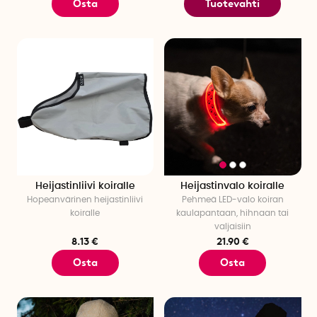
Osta
Tuotevahti
Heijastinliivi koiralle
Heijastinvalo koiralle
Hopeanvärinen heijastinliivi
Pehmeä LED-valo koiran
koiralle
kaulapantaan, hihnaan tai
valjaisiin
8.13 €
21.90 €
Osta
Osta