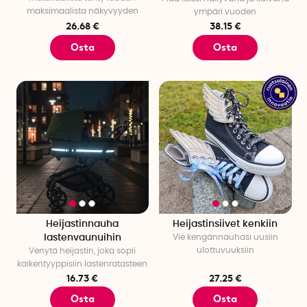
maksimaalista näkyvyyden
ympäri vuoden
26.68 €
38.15 €
Osta
Osta
Heijastinnauha
Heijastinsiivet kenkiin
lastenvaunuihin
Vie kengännauhasi uusiin
ulottuvuuksiin
Venytä heijastin, joka sopii
kaikentyyppisiin lastenratasteen
16.73 €
27.25 €
Osta
Osta