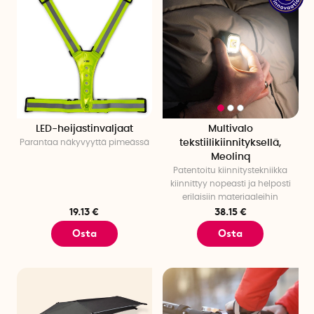
LED-heijastinvaljaat
Multivalo
Parantaa näkyvyyttä pimeässä
tekstiilikiinnityksellä,
Meolinq
Patentoitu kiinnitystekniikka
kiinnittyy nopeasti ja helposti
erilaisiin materiaaleihin
19.13 €
38.15 €
Osta
Osta