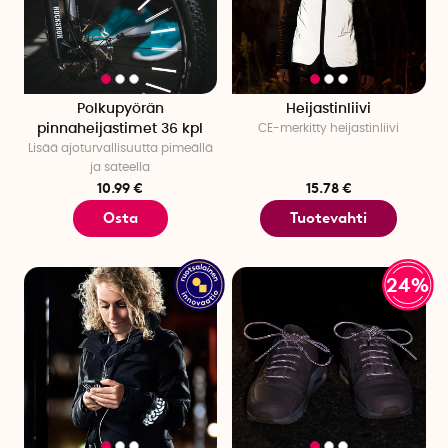
Polkupyörän
Heijastinliivi
pinnaheijastimet 36 kpl
CE-merkitty heijastinliivi
Lisää ajoturvallisuutta pimeällä
ja sateella
10.99 €
15.78 €
Osta
Tuotevahti
24%