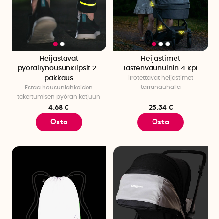
Heijastavat
Heijastimet
pyöräilyhousunklipsit 2-
lastenvaunuihin 4 kpl
pakkaus
Irrotettavat heijastimet
tarranauhalla
Estää housunlahkeiden
takertumisen pyörän ketjuun
4.68 €
25.34 €
Osta
Osta