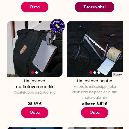
Osta
Tuotevahti
Heijastava
Heijastava nauha
matkatavaramerkki
Muotoile reflexteippi, joka
kiinnittää helposti erilaisiin
Osoitelappu sisäpuolella
materiaaleihin
28.69 €
alkaen 8.51 €
Osta
Osta