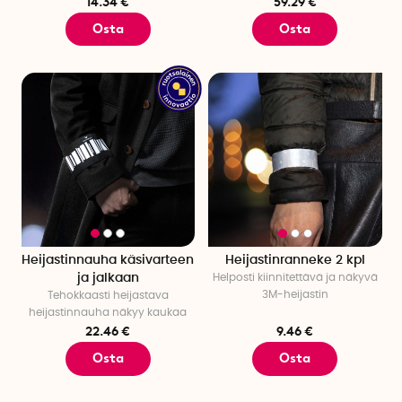
14.34 €
59.29 €
Osta
Osta
Heijastinnauha käsivarteen
Heijastinranneke 2 kpl
ja jalkaan
Helposti kiinnitettävä ja näkyvä
3M-heijastin
Tehokkaasti heijastava
heijastinnauha näkyy kaukaa
22.46 €
9.46 €
Osta
Osta