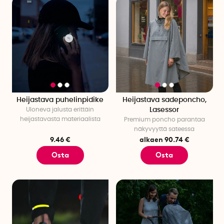
Heijastava puhelinpidike
Heijastava sadeponcho,
Uloneva jalusta erittäin
Lasessor
heijastavasta materiaalista
Premium poncho parantaa
näkyvyyttä sateessa
9.46 €
alkaen 90.74 €
Osta
Osta