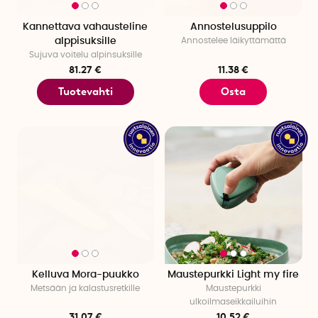
Kannettava vahausteline
Annostelusuppilo
alppisuksille
Annostelee läikyttämättä
Sujuva voitelu alpinsuksille
81.27 €
11.38 €
Tuotevahti
Osta
Kelluva Mora-puukko
Maustepurkki Light my fire
Metsään ja kalastusretkille
Maustepurkki
ulkoilmaseikkailuihin
31.07 €
10.52 €