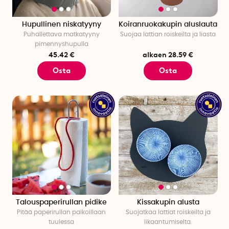
Hupullinen niskatyyny
Koiranruokakupin aluslauta
Puhallettava matkatyyny
Suojaa lattian roiskeilta ja liasta
pimennyshupulla
45.42 €
alkaen 28.59 €
Osta
Osta
Talouspaperirullan pidike
Kissakupin alusta
Pitää paperirullan paikoillaan
Suojatkaa lattiat roiskeilta ja
tuulessa
likaantumiselta.