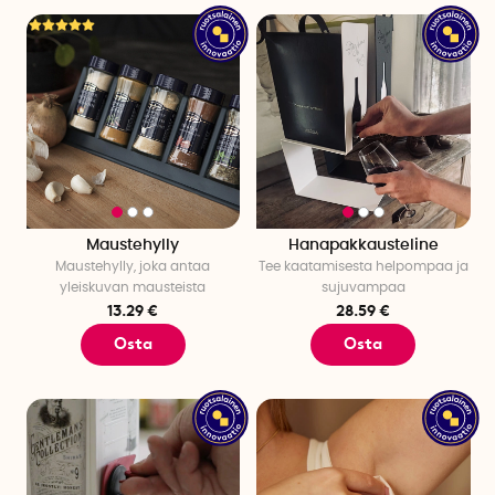
Maustehylly
Hanapakkausteline
Maustehylly, joka antaa
Tee kaatamisesta helpompaa ja
yleiskuvan mausteista
sujuvampaa
13.29 €
28.59 €
Osta
Osta