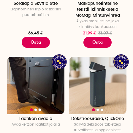
Soralapio Skyfflalette
Matkapuhelinteline
Ergonominen lapio raskaisiin
tekstiilikiinnikkeellä
puutarhatöihin
MoMag, Mintunvihreä
Älykäs mobiiliteline, joka
kiinnittyy kankaaseen
66.45 €
21.99 €
31.07 €
Osta
Osta
Laatikon avaaja
Dekstroosirasia, QlickOne
Avaa keittiön laatikot jalalla
Säilytä dekstroositabletteja
turvallisesti ja hygieenisesti