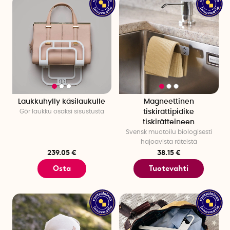
Laukkuhylly käsilaukulle
Magneettinen
Gör laukku osaksi sisustusta
tiskirättipidike
tiskirätteineen
Svensk muotoilu biologisesti
hajoavista räteistä
239.05 €
38.15 €
Osta
Tuotevahti