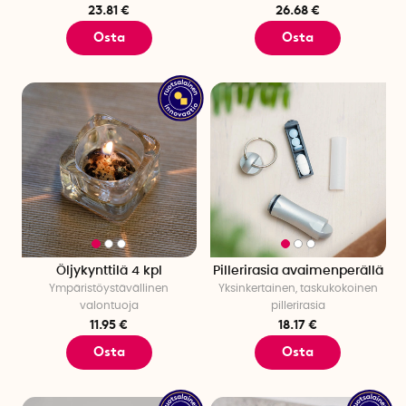
23.81 €
26.68 €
Osta
Osta
Öljykynttilä 4 kpl
Pillerirasia avaimenperällä
Ympäristöystävällinen
Yksinkertainen, taskukokoinen
valontuoja
pillerirasia
11.95 €
18.17 €
Osta
Osta