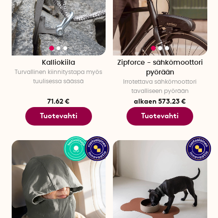
Kalliokiila
Zipforce - sähkömoottori
Turvallinen kiinnitystapa myös
pyörään
tuulisessa säässä
Irrotettava sähkömoottori
tavalliseen pyörään
71.62 €
alkaen 573.23 €
Tuotevahti
Tuotevahti