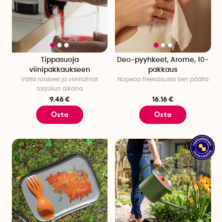
Tippasuoja
Deo-pyyhkeet, Arome, 10-
viinipakkaukseen
pakkaus
Vältä roiskeet ja viinitahrat
Nopeaa freesasusta tien päällä
tarjoilun aikana
9.46 €
16.16 €
Osta
Osta