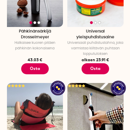
Pähkinänsärkijä
Universal
Drosselmeyer
yleispuhdistusaine
Halkaisee kuoren pitäen
Universaali puhdistustahna, joka
pähkinän kokonaisena
varmistaa kiiltävän puhtaan
lopputuloksen
43.03 €
alkaen 23.91 €
Osta
Osta