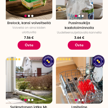
Löydät varmasti täydellisen ruotsalaisen lahjan
SmartaSakerin laajasta valikoimasta.
Brelock, kansi voiveitsellä
Pussinsulkija
Voiveitsi on aina käden
kaatotoiminnolla
ulottuvilla
Uudelleensuljettavalla kannella
7.56 €
3.64 €
Osta
Osta
Syöksytorven jatke Mr.
Lasiteline