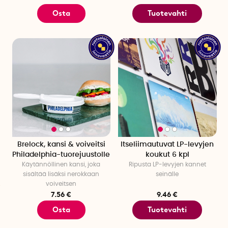
Osta
Tuotevahti
Brelock, kansi & voiveitsi
Itseliimautuvat LP-levyjen
Philadelphia-tuorejuustolle
koukut 6 kpl
Käytännöllinen kansi
, joka
Ripusta LP-levyjen kannet
sisältää lisäksi nerokkaan
seinälle
voiveitsen
7.56 €
9.46 €
Osta
Tuotevahti