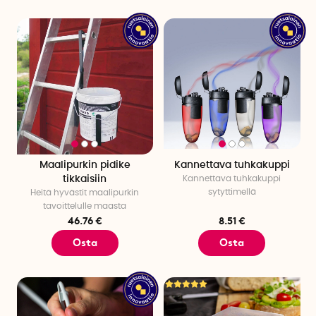
Maalipurkin pidike
Kannettava tuhkakuppi
tikkaisiin
Kannettava tuhkakuppi
sytyttimellä
Heitä hyvästit maalipurkin
tavoittelulle maasta
46.76 €
8.51 €
Osta
Osta