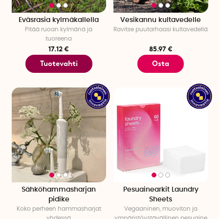
Eväsrasia kylmäkallella
Vesikannu kultavedelle
Pitää ruoan kylmänä ja
Ravitse puutarhaasi kultavedellä
tuoreena
17.12 €
85.97 €
Tuotevahti
Osta
Sähköhammasharjan
Pesuainearkit Laundry
pidike
Sheets
Koko perheen hammasharjat
Vegaaninen, muoviton ja
yhdessä
ympäristöystävällinen pesuaine