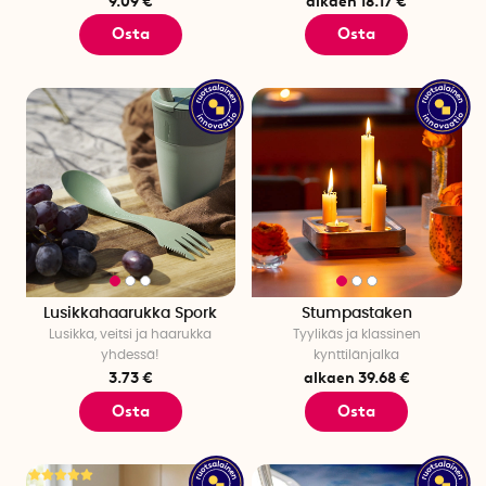
9.09 €
alkaen 18.17 €
Osta
Osta
Lusikkahaarukka Spork
Stumpastaken
Lusikka, veitsi ja haarukka
Tyylikäs ja klassinen
yhdessä!
kynttilänjalka
3.73 €
alkaen 39.68 €
Osta
Osta