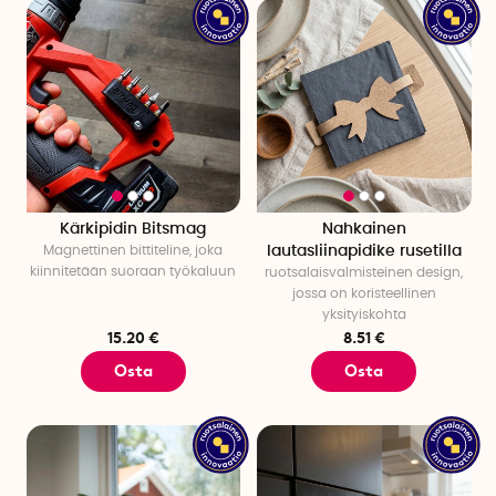
Kärkipidin Bitsmag
Nahkainen
Magnettinen bittiteline, joka
lautasliinapidike rusetilla
kiinnitetään suoraan työkaluun
ruotsalaisvalmisteinen design,
jossa on koristeellinen
yksityiskohta
15.20 €
8.51 €
Osta
Osta