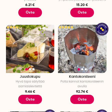
6.21 €
15.20 €
Osta
Osta
Juustokupu
Kantokorsteeni
Hyvä tapa säilyttää
Polta kannot kantokorsteenin
aamiaislevitettä
avulla
9.46 €
92.74 €
Osta
Osta