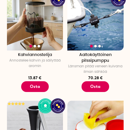
Kahviannostelija
Aaltokäyttöinen
Annostelee kahvin ja säilyttää
pilssipumppu
aromin
Länsman pitää veneen kuivana
ilman sähköä
13.87 €
70.28 €
Osta
Osta