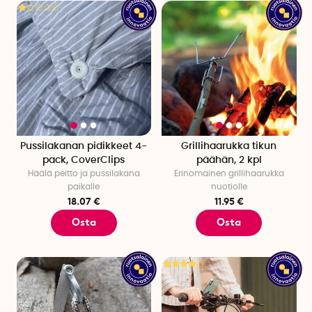
Pussilakanan pidikkeet 4-
Grillihaarukka tikun
pack, CoverClips
päähän, 2 kpl
Häälä peitto ja pussilakana
Erinomainen grillihaarukka
paikalle
nuotiolle
18.07 €
11.95 €
Osta
Osta