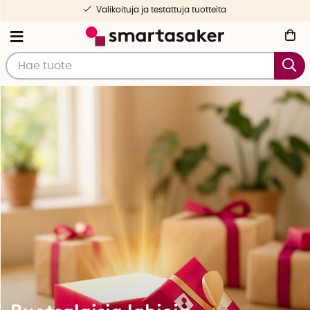
Ilmainen toimitus yli 50 € tilauksille