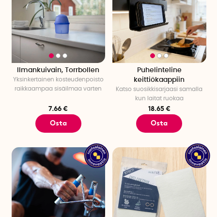
Ilmankuivain, Torrbollen
Puhelinteline
Yksinkertainen kosteudenpoisto
keittiökaappiin
raikkaampaa sisäilmaa varten
Katso suosikkisarjaasi samalla
kun laitat ruokaa
7.66 €
18.65 €
Osta
Osta