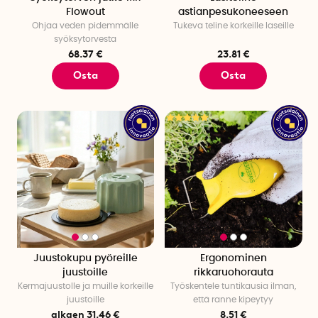
Flowout
astianpesukoneeseen
Ohjaa veden pidemmälle
Tukeva teline korkeille laseille
syöksytorvesta
68.37 €
23.81 €
Osta
Osta
Juustokupu pyöreille
Ergonominen
juustoille
rikkaruohorauta
Kermajuustolle ja muille korkeille
Työskentele tuntikausia ilman,
juustoille
että ranne kipeytyy
alkaen 31.46 €
8.51 €