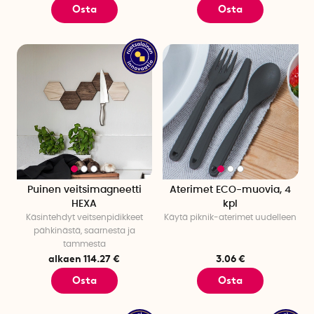
Osta
Osta
Puinen veitsimagneetti
Aterimet ECO-muovia, 4
HEXA
kpl
Käsintehdyt veitsenpidikkeet
Käytä piknik-aterimet uudelleen
pähkinästä, saarnesta ja
tammesta
alkaen 114.27 €
3.06 €
Osta
Osta