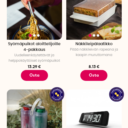
Syömäpuikot aloittelijoille
Näkkileipälaatikko
4-pakkaus
Pitää näkkileivän rapeana ja
kaapin muruttomana
Uudelleenkäytettävät ja
helppokäyttöiset syömäpuikot
13.29 €
8.13 €
Osta
Osta