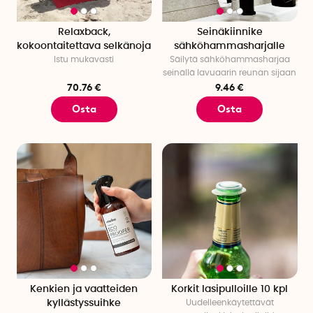
Relaxback,
Seinäkiinnike
kokoontaitettava selkänoja
sähköhammasharjalle
Istu mukavasti
Säilytä sähköhammasharjaa
seinällä lavuaarin reunan sijaan
70.76 €
9.46 €
Osta
Osta
Kenkien ja vaatteiden
Korkit lasipulloille 10 kpl
kyllästyssuihke
Uudelleenkäytettävät