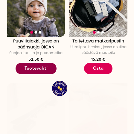
Puuvillalakki, jossa on
Taitettava matkaripustin
päänsuoja OICAN
Ultralight-henkari, jossa on tilaa
säästävä muotoilu
Suojaa iskuilta ja putoamisilta
52.50 €
15.20 €
Tuotevahti
Osta