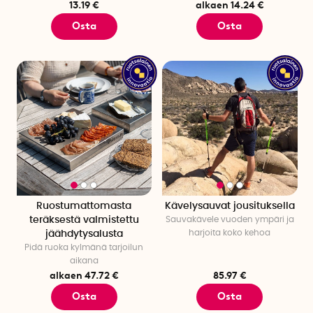
13.19 €
alkaen 14.24 €
Osta
Osta
Ruostumattomasta
Kävelysauvat jousituksella
teräksestä valmistettu
Sauvakävele vuoden ympäri ja
harjoita koko kehoa
jäähdytysalusta
Pidä ruoka kylmänä tarjoilun
aikana
alkaen 47.72 €
85.97 €
Osta
Osta