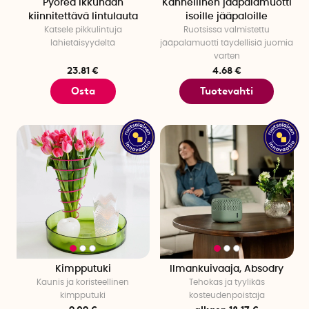
Pyöreä ikkunaan
Kannellinen jääpalamuotti
kiinnitettävä lintulauta
isoille jääpaloille
Katsele pikkulintuja
Ruotsissa valmistettu
lähietäisyydeltä
jääpalamuotti täydellisiä juomia
varten
23.81 €
4.68 €
Osta
Tuotevahti
Kimpputuki
Ilmankuivaaja, Absodry
Kaunis ja koristeellinen
Tehokas ja tyylikäs
kimpputuki
kosteudenpoistaja