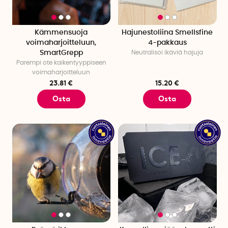
Kämmensuoja
Hajunestoliina Smellsfine
voimaharjoitteluun,
4-pakkaus
SmartGrepp
Neutralisoi ikäviä hajuja
Parempi ote kaikentyyppiseen
voimaharjoitteluun
23.81 €
15.20 €
Osta
Osta