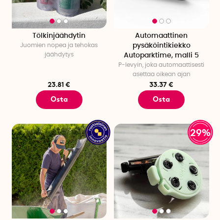
Tölkinjäähdytin
Automaattinen
Juomien nopea ja tehokas
pysäköintikiekko
jäähdytys
Autoparktime, malli 5
P-levyin, joka automaattisesti
asettaa oikean ajan
23.81 €
33.37 €
Osta
Osta
29%