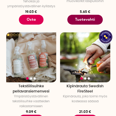
muovikorkit lasipulloihin
Tehokas ja
ympäristöystävällinen kyllästys
19.03 €
5.65 €
Osta
Tuotevahti
Tekstiilisuihke
Kipinärauta Swedish
pellavansiemenvesi
FireSteel
Ympäristöystävällinen
Kipinärauta, joka toimii myös
tekstiilisuihke vaatteiden
kosteassa säässä
raikastamiseen
9.09 €
21.03 €