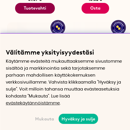
Tuotevahti
Osta
Välitämme yksityisyydestäsi
Käytämme evästeitä mukauttaaksemme sivustomme
sisältöä ja markkinointia sekä tarjotaksemme
parhaan mahdollisen käyttökokemuksen
verkkosivuillamme. Vahvista klikkaamalla "Hyväksy ja
Öljykynttilä
Vettä säästävä suutin
Helppoa ja
hanaan
sulje". Voit milloin tahansa muuttaa evästeasetuksia
ympäristöystävällistä
Helppo asentaa, säästää jopa
kohdasta "Mukauta". Lue lisää
98 % vettä
evästekäytännöistämme
.
11.95 €
42.93 €
Osta
Osta
Mukauta
Hyväksy ja sulje