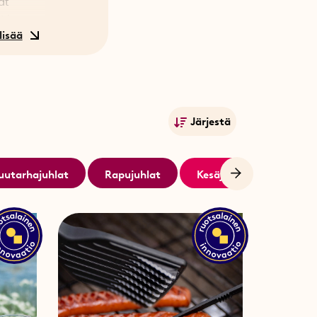
at
t ja
tänään.
Järjestä
Suosituimmat
Nimet A-Ö
uutarhajuhlat
Rapujuhlat
Kesäjuhlat
Nimet Ö-A
Alin hinta
Korkein hinta
Julkistamispäivä