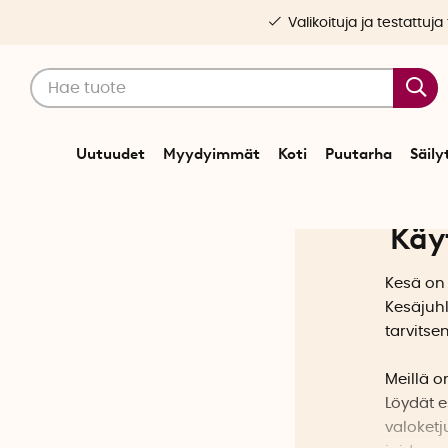
Valikoituja ja testattuja
Uutuudet
Myydyimmät
Koti
Puutarha
Säily
Käyt
Kesä on 
Kesäjuhl
tarvitse
Meillä o
Löydät e
valoketj