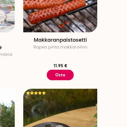
Makkaranpaistosetti
e
Rapea pinta makkaroihin
lmänä
11.95 €
Osta