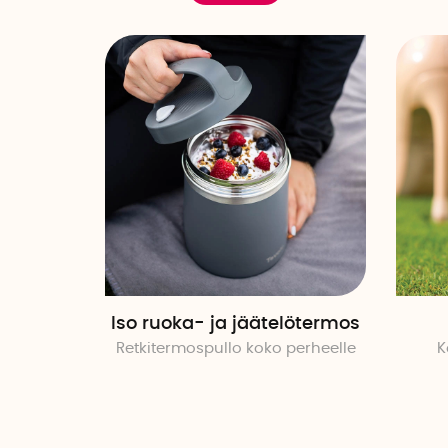
Iso ruoka- ja jäätelötermos
Retkitermospullo koko perheelle
K