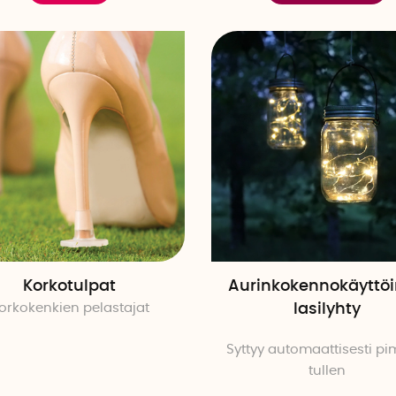
Korkotulpat
Aurinkokennokäyttö
orkokenkien pelastajat
lasilyhty
Syttyy automaattisesti p
tullen