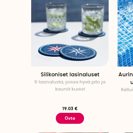
Silikoniset lasinaluset
Aurin
6 lasinalusta, joissa hyvä pito ja
kauniit kuviot
Kellu
19.03 €
Osta