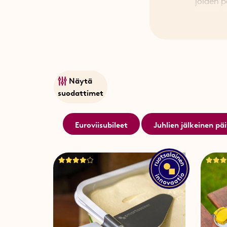
joiden p
terassih
ampiaise
Löydä lu
Aina nop
Näytä
suodattimet
Euroviisubileet
Juhlien jälkeinen pä