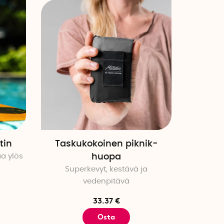
tin
Taskukokoinen piknik-
aa ylös
huopa
Superkevyt, kestävä ja
vedenpitävä
33.37 €
Osta