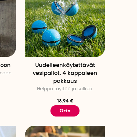
joon
Uudelleenkäytettävät
amaan
vesipallot, 4 kappaleen
pakkaus
Helppo täyttää ja sulkea.
18.94 €
Osta