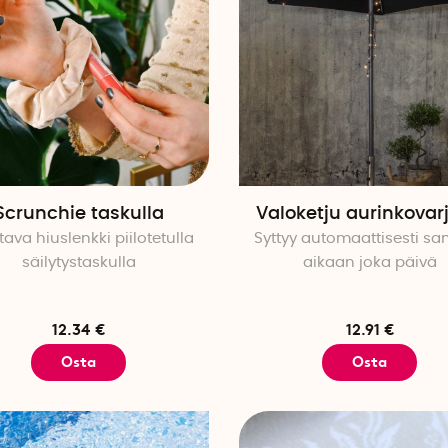
Scrunchie taskulla
Valoketju aurinkovar
ava hiuslenkki piilotetulla
Syttyy automaattisesti s
säilytystaskulla
aikaan joka päivä
12.34 €
12.91 €
Osta
Osta