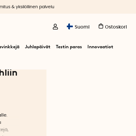
itus & yksilöllinen palvelu
Suomi
Ostoskori
avinkkejä
Juhlapäivät
Testin paras
Innovaatiot
hliin
lle.
a
ejä,