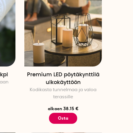
 kpl
Premium LED pöytäkynttilä
laan
ulkokäyttöön
Kodikasta tunnelmaa ja valoa
terassille
alkaen 38.15 €
Osta