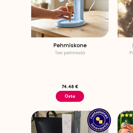
Pehmiskone
Tee pehmistä
P
74.48 €
Osta