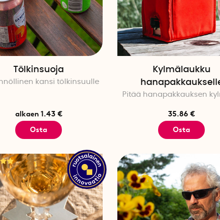
Tölkinsuoja
Kylmälaukku
nöllinen kansi tölkinsuulle
hanapakkauksell
Pitää hanapakkauksen ky
alkaen 1.43 €
35.86 €
Osta
Osta