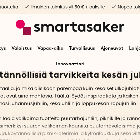
 tuotteita
Ilmainen toimitus yli 50 € tilauksille
Nopea toim
tys
Valaistus
Vapaa-aika
Turvallisuus
Ajoneuvot
Lahj
Innovaattori
ännöllisiä tarvikkeita kesän ju
täällä, ja mikä olisikaan parempaa kuin kesäiset ulkojuhlat!
at ovat aina mahtavia. Täältä löydät inspiraatiota ja kaiken
masi juhannusjuhliin, kesäjuhliin ja loppukesän rapujuhliin.
n laaja valikoima tuotteita puutarhajuhliin, piknikille ja ranna
simerkiksi suuren valikoiman kauniita puutarhavalaisimia j
uja, käytännöllisiä piknik-aterimia ja kylmälaukkuja sekä viltt