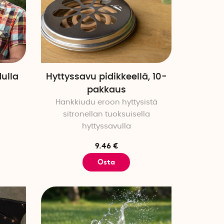
ulla
Hyttyssavu pidikkeellä, 10-
pakkaus
Hankkiudu eroon hyttysistä
sitronellan tuoksuisella
hyttyssavulla
9.46 €
Osta