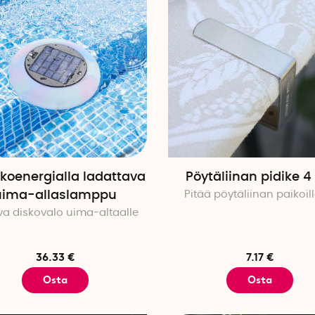
koenergialla ladattava
Pöytäliinan pidike 4
uima-allaslamppu
Pitää pöytäliinan paikoil
va diskovalo uima-altaalle
36.33 €
7.17 €
Osta
Osta