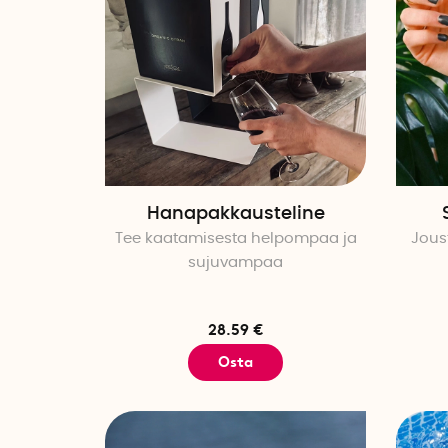
Hanapakkausteline
Tee kaatamisesta helpompaa ja
Joust
sujuvampaa
28.59 €
Osta