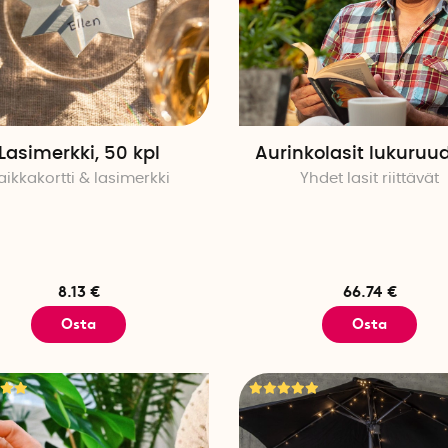
Lasimerkki, 50 kpl
Aurinkolasit lukuruud
aikkakortti & lasimerkki
Yhdet lasit riittävät
8.13 €
66.74 €
Osta
Osta