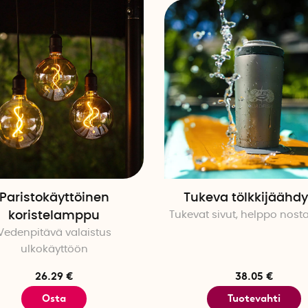
Paristokäyttöinen
Tukeva tölkkijäähdy
koristelamppu
Tukevat sivut, helppo nost
Vedenpitävä valaistus
ulkokäyttöön
26.29 €
38.05 €
Osta
Tuotevahti