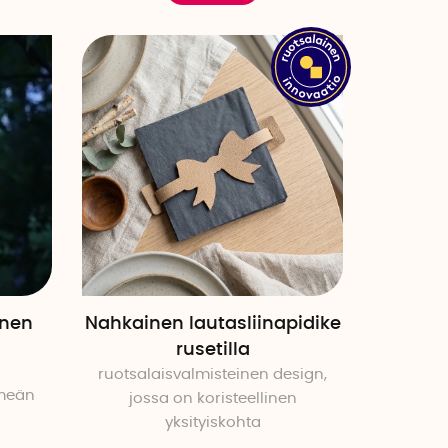
inen
Nahkainen lautasliinapidike
rusetilla
ruotsalaisvalmisteinen design,
imeän
jossa on koristeellinen
yksityiskohta