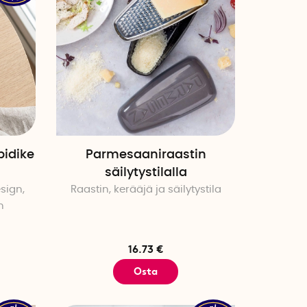
pidike
Parmesaaniraastin
säilytystilalla
sign,
Raastin, kerääjä ja säilytystila
n
16.73 €
Osta