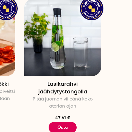
ökki
Lasikarahvi
iveitsi
jäähdytystangolla
ytään
Pitää juoman viileänä koko
aterian ajan
47.61 €
Osta