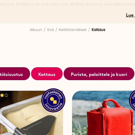
elussa. Kattaus on hauska osa illallisjuhlaa ja pienellä harjoi
äillä kattaustarvikkeilla pääset pian kattamaan pöydän kuin
lainen.
Alkuun
Koti
Keittiötarvikkeet
Kattaus
tiösisustus
Kattaus
Purista, paloittele ja kuori