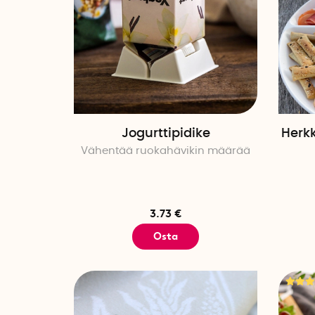
Jogurttipidike
Herk
Vähentää ruokahävikin määrää
3.73 €
Osta