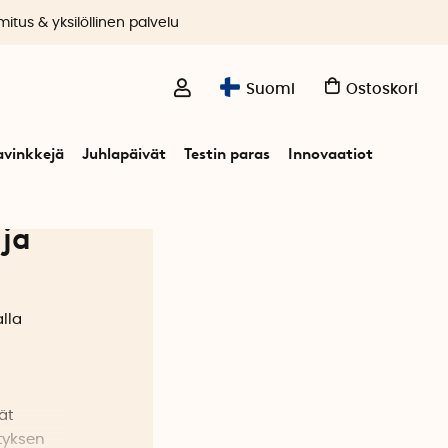
itus & yksilöllinen palvelu
Suomi
Ostoskori
avinkkejä
Juhlapäivät
Testin paras
Innovaatiot
 ja
alla
ät
styksen