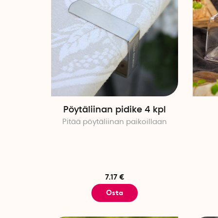
Pöytäliinan pidike 4 kpl
Pitää pöytäliinan paikoillaan
7.17 €
Osta