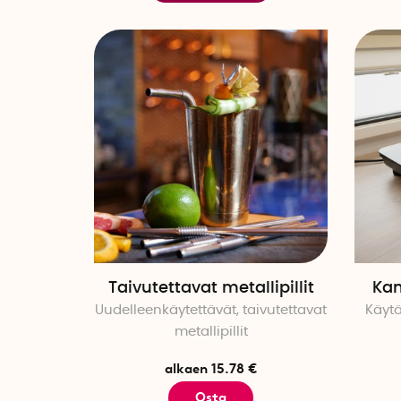
Taivutettavat metallipillit
Kan
Uudelleenkäytettävät, taivutettavat
Käytä
metallipillit
alkaen 15.78 €
Osta