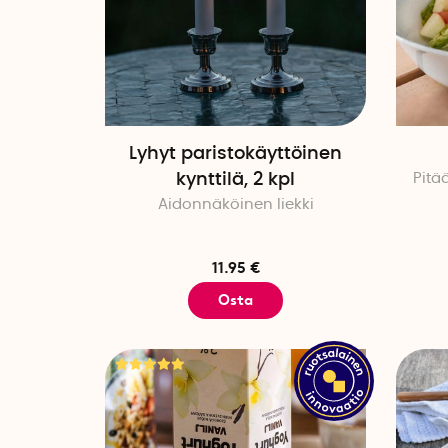
Lyhyt paristokäyttöinen
kynttilä, 2 kpl
Pitä
Aidonnäköinen liekki
11.95 €
Osta