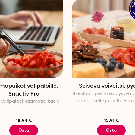
mäpuikot välipaloille,
Seisova voiveitsi, py
Snactiv Pro
Itsestään pystyssä pysyvä vo
aamiaiselle ja buffet-pö
 välipalat likaamatta käsiä
18.94 €
12.91 €
Osta
Osta