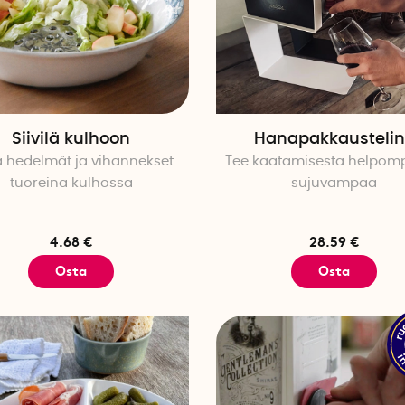
Siivilä kulhoon
Hanapakkausteli
ä hedelmät ja vihannekset
Tee kaatamisesta helpom
tuoreina kulhossa
sujuvampaa
4.68 €
28.59 €
Osta
Osta