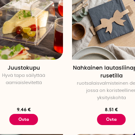
Juustokupu
Nahkainen lautasliina
Hyvä tapa säilyttää
rusetilla
aamiaislevitettä
ruotsalaisvalmisteinen de
jossa on koristeelline
yksityiskohta
9.46 €
8.51 €
Osta
Osta