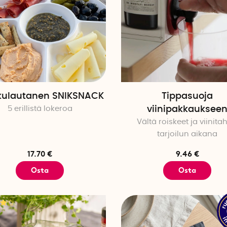
kulautanen SNIKSNACK
Tippasuoja
5 erillistä lokeroa
viinipakkauksee
Vältä roiskeet ja viinita
tarjoilun aikana
17.70 €
9.46 €
Osta
Osta