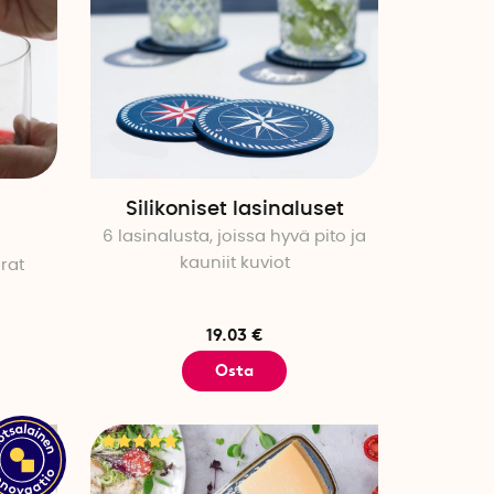
Silikoniset lasinaluset
n
6 lasinalusta, joissa hyvä pito ja
kauniit kuviot
hrat
19.03 €
Osta