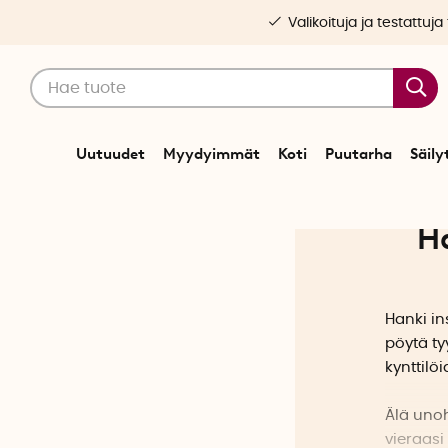
Valikoituja ja testattuja
Uutuudet
Myydyimmät
Koti
Puutarha
Säily
Ha
Hanki in
pöytä ty
kynttilö
Älä unoh
vieraasi