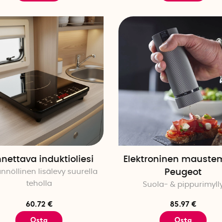
nettava induktioliesi
Elektroninen maustem
nnöllinen lisälevy suurella
Peugeot
teholla
Suola- & pippurimyll
60.72 €
85.97 €
Osta
Osta