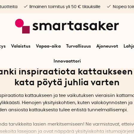
 tuotteita
Ilmainen toimitus yli 50 € tilauksille
Nopea toim
tys
Valaistus
Vapaa-aika
Turvallisuus
Ajoneuvot
Lahj
Innovaattori
nki inspiraatiota kattaukseen
kata pöytä juhlia varten
spiraatiota kattaukseen ja tee vaikutuksen vieraisiin kattam
ylikkäästi. Hienojen yksityiskohtien, kuten valoköynnösten ja
iden ansiosta kattauksesta tulee entistä tunnelmallisempi.
da tarvikkeita lasien merkitsemiseen! Ne varmistavat, etteiv
 sekoita lasejaan ja ovat näppärä yksityiskohta istumajärje