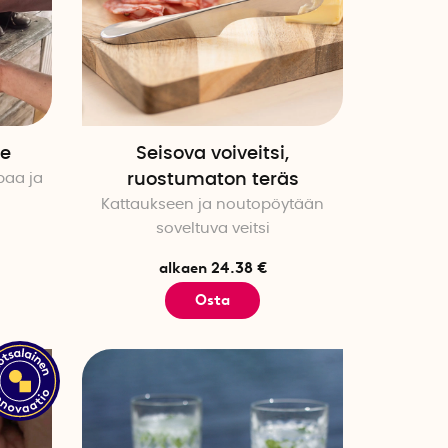
ne
Seisova voiveitsi,
paa ja
ruostumaton teräs
Kattaukseen ja noutopöytään
soveltuva veitsi
alkaen 24.38 €
Osta