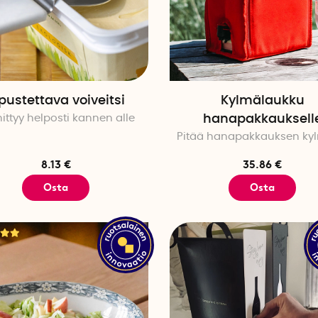
pustettava voiveitsi
Kylmälaukku
nittyy helposti kannen alle
hanapakkauksell
Pitää hanapakkauksen ky
8.13 €
35.86 €
Osta
Osta