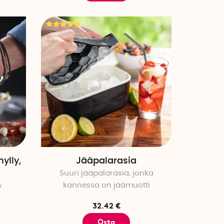
ylly,
Jääpalarasia
Suuri jääpalarasia, jonka
kannessa on jäämuotti
y
32.42 €
Osta