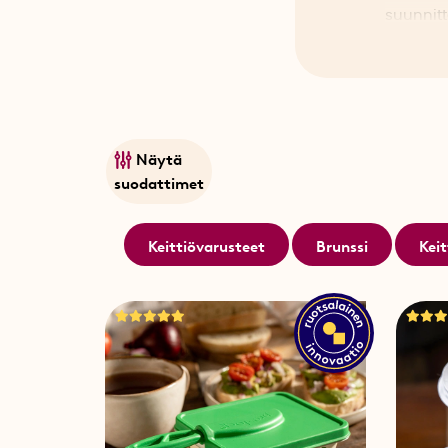
suunnitt
ja älykk
ammatti
Näytä
suodattimet
Keittiövarusteet
Brunssi
Keit