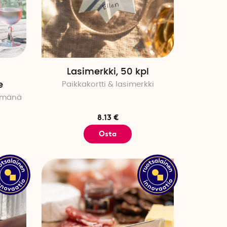
Lasimerkki, 50 kpl
e
Paikkakortti & lasimerkki
lmänä
8.13 €
Osta