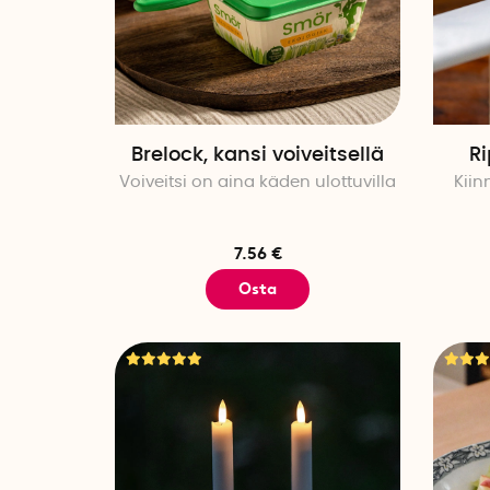
Brelock, kansi voiveitsellä
Ri
Voiveitsi on aina käden ulottuvilla
Kiin
7.56 €
Osta