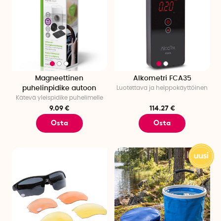
Magneettinen
Alkometri FCA35
puhelinpidike autoon
Luotettava ja helppokäyttöinen
Kätevä yleispidike puhelimelle
9.09 €
114.27 €
Osta
Osta