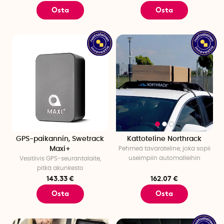
Osta
Osta
GPS-paikannin, Swetrack
Kattoteline Northrack
Maxi+
Pehmeä tavarateline, joka sopii
useimpiin automalleihin
Vesitiivis GPS-seurantalaite,
pitkä akunkesto
143.33 €
162.07 €
Osta
Osta