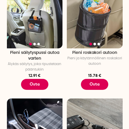
Pieni säilytyspussi autoa
Pieni roskakori autoon
varten
Pieni ja käytännöllinen roskakori
autoon
Älykäs säilytys, joka ripustetaan
pääntukiin
12.91 €
15.78 €
Osta
Osta