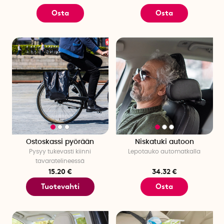
Osta
Osta
Ostoskassi pyörään
Niskatuki autoon
Pysyy tukevasti kiinni
Lepotauko automatkalla
tavaratelineessä
15.20 €
34.32 €
Tuotevahti
Osta