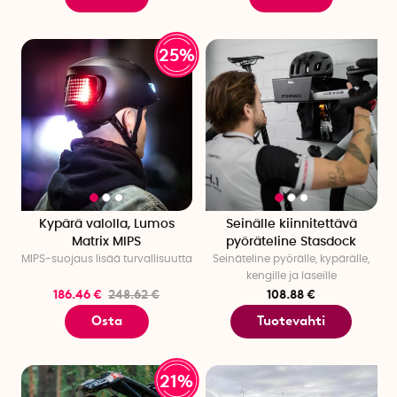
25%
Kypärä valolla, Lumos
Seinälle kiinnitettävä
Matrix MIPS
pyöräteline Stasdock
MIPS-suojaus lisää turvallisuutta
Seinäteline pyörälle, kypärälle,
kengille ja laseille
186.46 €
248.62 €
108.88 €
Osta
Tuotevahti
21%