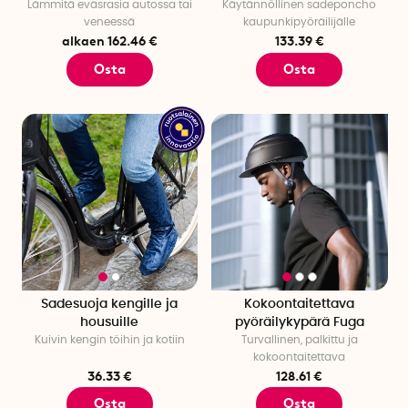
Lämmitä eväsrasia autossa tai
Käytännöllinen sadeponcho
veneessä
kaupunkipyöräilijälle
alkaen 162.46 €
133.39 €
Osta
Osta
Sadesuoja kengille ja
Kokoontaitettava
housuille
pyöräilykypärä Fuga
Kuivin kengin töihin ja kotiin
Turvallinen, palkittu ja
kokoontaitettava
36.33 €
128.61 €
Osta
Osta