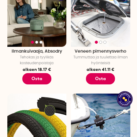
Ilmankuivaaja, Absodry
Veneen pimennysverho
Tehokas ja tyylikäs
Tummuttaa ja tuulettaa ilman
kosteudenpoistaja
hyönteisiä
alkaen 18.17 €
alkaen 41.11 €
Osta
Osta