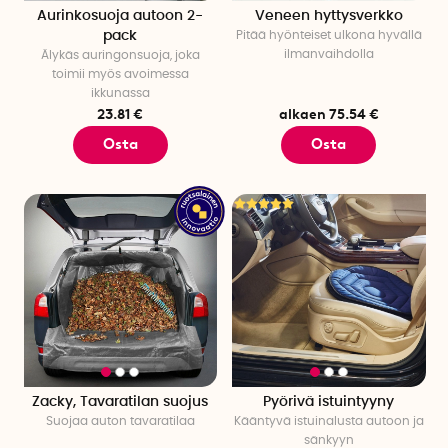
Aurinkosuoja autoon 2-
Veneen hyttysverkko
pack
Pitää hyönteiset ulkona hyvällä
ilmanvaihdolla
Älykäs auringonsuoja, joka
toimii myös avoimessa
ikkunassa
23.81 €
alkaen 75.54 €
Osta
Osta
Zacky, Tavaratilan suojus
Pyörivä istuintyyny
Suojaa auton tavaratilaa
Kääntyvä istuinalusta autoon ja
sänkyyn