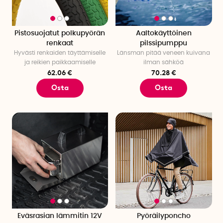
Pistosuojatut polkupyörän
Aaltokäyttöinen
renkaat
pilssipumppu
Hyvästi renkaiden täyttämiselle
Länsman pitää veneen kuivana
ja reikien paikkaamiselle
ilman sähköä
62.06 €
70.28 €
Osta
Osta
Eväsrasian lämmitin 12V
Pyöräilyponcho