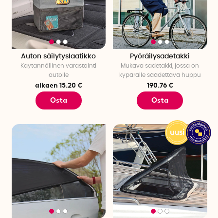
Auton säilytyslaatikko
Pyöräilysadetakki
Käytännöllinen varastointi
Mukava sadetakki, jossa on
autolle
kypärälle säädettävä huppu
alkaen 15.20 €
190.76 €
Osta
Osta