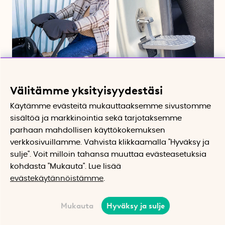
Välitämme yksityisyydestäsi
Käsineet laatikkopyörää
Nousuporras auton oveen
varten
Auttaa yltämään auton katolle
Käytämme evästeitä mukauttaaksemme sivustomme
Varmat ja vedenpitävät hanskat
sisältöä ja markkinointia sekä tarjotaksemme
lastenvaunuille ja
parhaan mahdollisen käyttökokemuksen
laatikkopyörille
verkkosivuillamme. Vahvista klikkaamalla "Hyväksy ja
alkaen 62.06 €
35.86 €
sulje". Voit milloin tahansa muuttaa evästeasetuksia
Osta
Osta
kohdasta "Mukauta". Lue lisää
evästekäytännöistämme
.
Mukauta
Hyväksy ja sulje