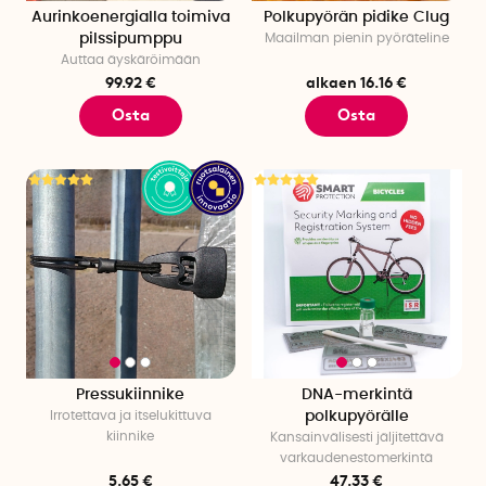
Aurinkoenergialla toimiva
Polkupyörän pidike Clug
pilssipumppu
Maailman pienin pyöräteline
Auttaa äyskäröimään
99.92 €
alkaen 16.16 €
Osta
Osta
Pressukiinnike
DNA-merkintä
Irrotettava ja itselukittuva
polkupyörälle
kiinnike
Kansainvälisesti jäljitettävä
varkaudenestomerkintä
5.65 €
47.33 €