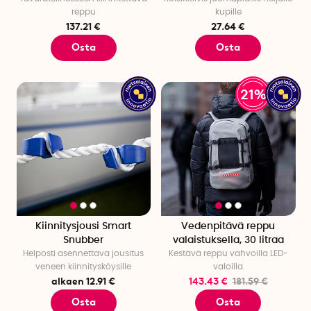
reppu
kupille
137.21 €
27.64 €
Osta
Osta
21%
Kiinnitysjousi Smart
Vedenpitävä reppu
Snubber
valaistuksella, 30 litraa
Helposti asennettava jousitus
Kestävä reppu vahvoilla LED-
veneen kiinnitysköysille
valoilla
alkaen 12.91 €
143.43 €
181.59 €
Osta
Osta