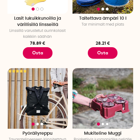
Lasit lukuikkunoilla ja
Taitettava ämpäri 10 l
värillisillä linsseillä
Tar minimalt med plats
Linssillä varustetut aurinkolasit
kaikkiin säähän
78.89 €
28.21 €
Osta
Osta
Pyöräilyreppu
Mukiteline Muggi
Tavaratelineeseen kiinnitettävä
Roisketiivis juomapidike neljälle