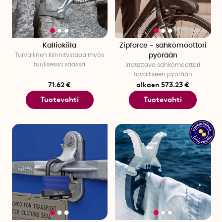
Kalliokiila
Zipforce - sähkömoottori
Turvallinen kiinnitystapa myös
pyörään
tuulisessa säässä
Irrotettava sähkömoottori
tavalliseen pyörään
71.62 €
alkaen 573.23 €
Tuotevahti
Tuotevahti