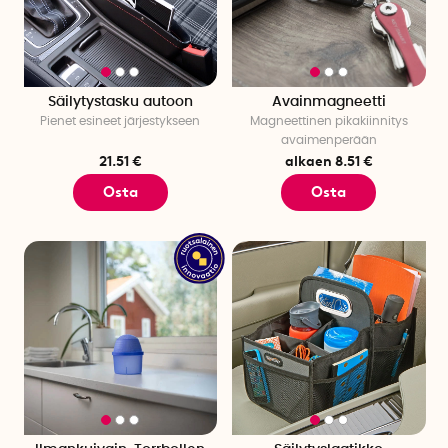
Säilytystasku autoon
Avainmagneetti
Pienet esineet järjestykseen
Magneettinen pikakiinnitys
avaimenperään
21.51 €
alkaen 8.51 €
Osta
Osta