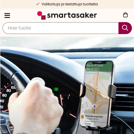
Ilmainen toimitus yli 50 € tilauksille