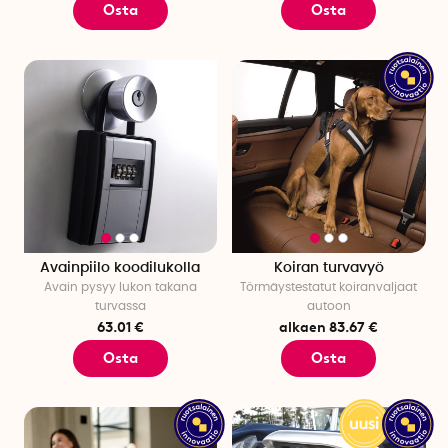
Osta
Osta
Avainpiilo koodilukolla
Koiran turvavyö
Avain pysyy lukon takana
Törmäystestatut koiranvaljaat
turvassa
autoon
63.01 €
alkaen 83.67 €
Osta
Osta