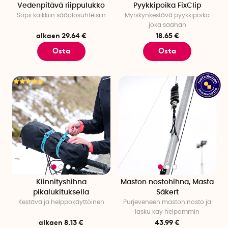
Vedenpitävä riippulukko
Pyykkipoika FixClip
Sopii kaikkiin sääolosuhteisiin
Myrskynkestävä pyykkipoika
joka säähän
alkaen 29.64 €
18.65 €
Osta
Osta
Kiinnityshihna
Maston nostohihna, Masta
pikalukituksella
Säkert
Kestävä ja helppokäyttöinen
Purjeveneen maston nosto ja
lasku käy helpommin
alkaen 8.13 €
43.99 €