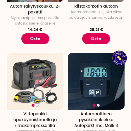
Auton säilytyskoukku, 2-
Riistakarkotin autoon
paketti
Huomaamaton pilli, joka alkaa
soida ajoviiman vaikutuksesta.
Älykkäät ripustimet pusseille,
ostoskasseille ja laseille
14.24 €
28.21 €
Osta
Osta
Virtapankki
Automaattinen
apukäynnistimellä ja
pysäköintikiekko
ilmakompressorilla
Autoparktime, Malli 3