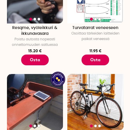
on monia hauskoja tarvikkeita, jotka tekevät veneilystä vielä
hauskempaa!
Resqme, vyöleikkuri &
Turvatarrat veneeseen
ikkunavasara
Osoittaa tärkeiden laitteiden
paikat veneessä
Poistu autosta nopeasti
onnettomuuden sattuessa
15.20 €
11.95 €
Osta
Osta