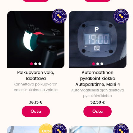
Polkupyörän valo,
Automaattinen
ladattava
pysäköintikiekko
Kannettava polkupyörän
Autoparktime, Malli 4
valaisin kirkkaalla valolla
Automaattisesti ajan asettava
pysäköintikiekko
38.15 €
52.50 €
Osta
Osta