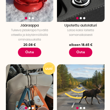
Jääraappa
Upotettu autolaturi
Tukeva jääskrapa hyvällä
Lataa kaksi laitetta
otteella ja käytännöllisillä
samanaikaisesti
ominaisuuksilla
20.08 €
alkaen 18.65 €
Osta
Osta