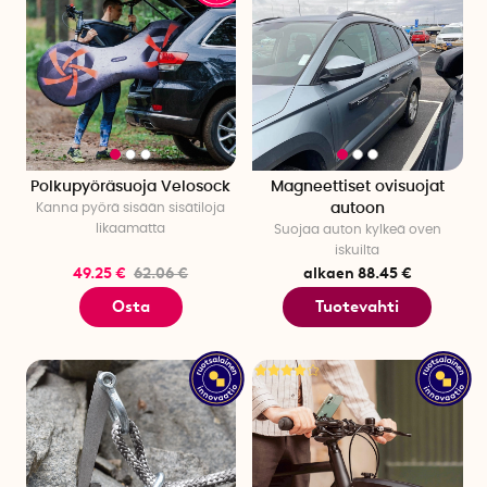
Polkupyöräsuoja Velosock
Magneettiset ovisuojat
Kanna pyörä sisään sisätiloja
autoon
likaamatta
Suojaa auton kylkeä oven
iskuilta
49.25 €
62.06 €
alkaen 88.45 €
Osta
Tuotevahti