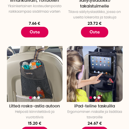
Ilmankuivain, Torrbollen
Säilytyslaatikko
Yksinkertainen kosteudenpoisto
takaistuimelle
raikkaampaa sisäilmaa varten
Tilava säilytyslaatikko, jossa on
useita lokeroita ja taskuja
7.66 €
23.72 €
Osta
Osta
Litteä roska-astia autoon
iPad-teline taskuilla
Helposti kiinnitettävä ja
Ergonominen niskalle ja lisätilaa
vuototiivis
tavaroille
15.20 €
24.67 €