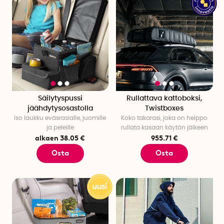
Säilytyspussi
Rullattava kattoboksi,
jäähdytysosastolla
Twistboxes
Iso laukku eväsrasialle, juomille
Koko takarasi, joka on helppo
ja peleille
rullata kasaan käytön jälkeen
alkaen 38.05 €
955.71 €
Osta
Osta