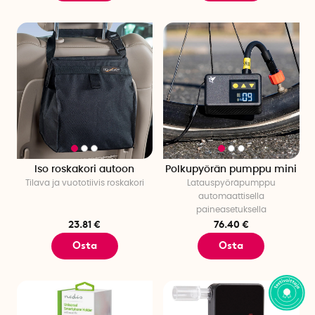
Iso roskakori autoon
Polkupyörän pumppu mini
Tilava ja vuototiivis roskakori
Latauspyöräpumppu
automaattisella
paineasetuksella
23.81 €
76.40 €
Osta
Osta