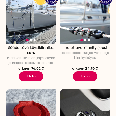
Säädettävä köysikiinnike,
Irrotettava kiinnitysjousi
NOA
Helppo koota, suojaa venettä ja
kiinnitysköyttä
Pitää varustelinjan järjestettynä
ja helposti saatavilla laiturilla.
alkaen 76.02 €
alkaen 24.76 €
Osta
Osta