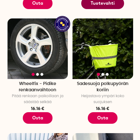
Osta
Tuotevahti
Wheelfix - Pidike
Sadesuoja polkupyörän
renkaanvaihtoon
koriin
Pitää renkaan paikoillaan ja
Heijastava ympäri koko
säästää selkää
suojuksen
16.16 €
16.16 €
Osta
Osta