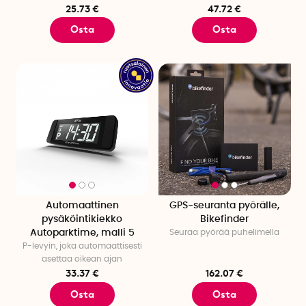
25.73 €
47.72 €
Osta
Osta
Automaattinen
GPS-seuranta pyörälle,
pysäköintikiekko
Bikefinder
Autoparktime, malli 5
Seuraa pyörää puhelimella
P-levyin, joka automaattisesti
asettaa oikean ajan
33.37 €
162.07 €
Osta
Osta