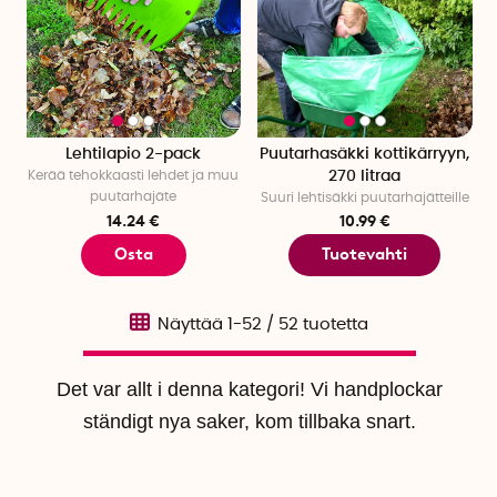
Lehtilapio 2-pack
Puutarhasäkki kottikärryyn,
Kerää tehokkaasti lehdet ja muu
270 litraa
puutarhajäte
Suuri lehtisäkki puutarhajätteille
14.24 €
10.99 €
Osta
Tuotevahti
Näyttää
1-52
/
52
tuotetta
Det var allt i denna kategori! Vi handplockar
ständigt nya saker, kom tillbaka snart.