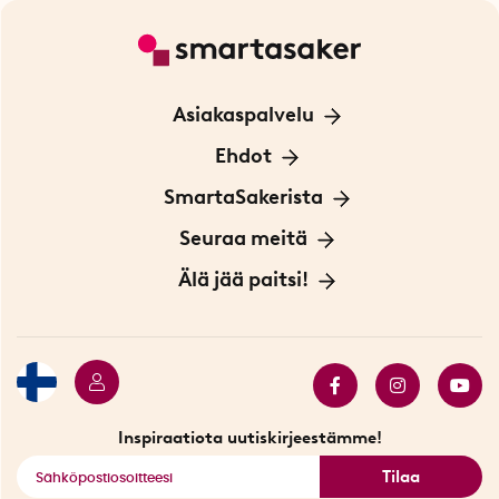
Asiakaspalvelu
Ota yhteyttä
Ehdot
Tietoa evästeistä
SmartaSakerista
Yksityisyydensuoja
Meistä
Seuraa meitä
Sopimusehdot
Myymälä Tukholmassa
Innovaattoriblogi
Älä jää paitsi!
Ympäristöystävälliset toimitukset
Lahjakortti
Myydyimmät tuotteet
Tarjouskulma
Katso kaikki älykkäät tuotteet
Inspiraatiota uutiskirjeestämme!
Tilaa