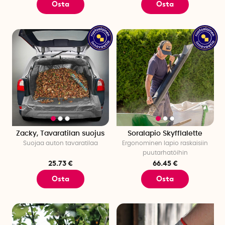
Osta
Osta
Zacky, Tavaratilan suojus
Soralapio Skyfflalette
Suojaa auton tavaratilaa
Ergonominen lapio raskaisiin
puutarhatöihin
25.73 €
66.45 €
Osta
Osta