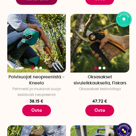
Polvisuojat neopreenistä -
Oksasakset
Kneelo
sivuleikkauksella, Fiskars
Pehmeät ja mukavat suoja
Oksasakset testivoittaja
kestävää neopreeniä
38.15 €
47.72 €
Osta
Osta