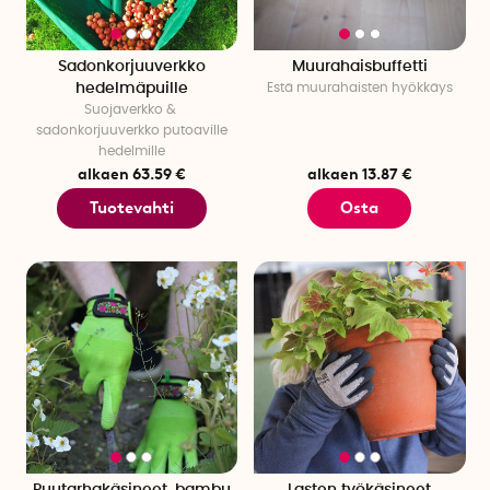
Sadonkorjuuverkko
Muurahaisbuffetti
hedelmäpuille
Estä muurahaisten hyökkäys
Suojaverkko &
sadonkorjuuverkko putoaville
hedelmille
alkaen 63.59 €
alkaen 13.87 €
Tuotevahti
Osta
Puutarhakäsineet, bambu
Lasten työkäsineet