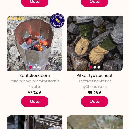
Osta
Osta
Kantokorsteeni
Pitkät työkäsineet
Polta kannot kantokorsteenin
Kestävät nahkaiset
avulla
työhansikkaat
92.74 €
35.28 €
Osta
Osta