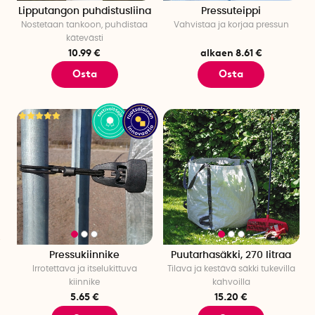
Lipputangon puhdistusliina
Pressuteippi
Nostetaan tankoon, puhdistaa
Vahvistaa ja korjaa pressun
kätevästi
10.99 €
alkaen 8.61 €
Osta
Osta
Pressukiinnike
Puutarhasäkki, 270 litraa
Irrotettava ja itselukittuva
Tilava ja kestävä säkki tukevilla
kiinnike
kahvoilla
5.65 €
15.20 €