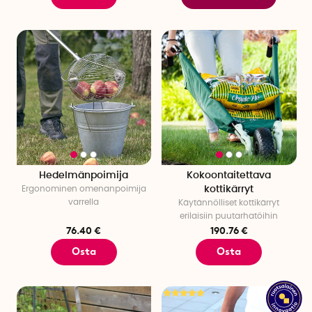
Hedelmänpoimija
Kokoontaitettava
Ergonominen omenanpoimija
kottikärryt
varrella
Käytännölliset kottikärryt
erilaisiin puutarhatöihin
76.40 €
190.76 €
Osta
Osta