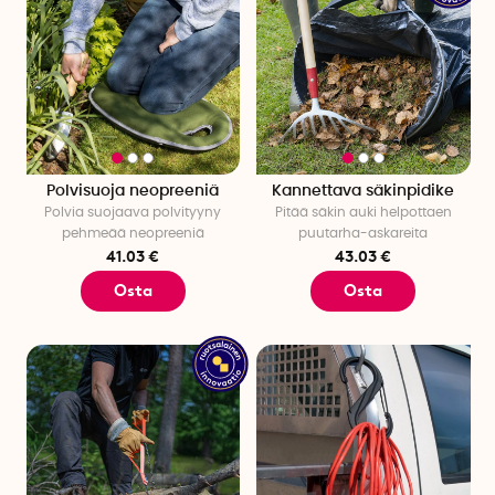
Polvisuoja neopreeniä
Kannettava säkinpidike
Polvia suojaava polvityyny
Pitää säkin auki helpottaen
pehmeää neopreeniä
puutarha-askareita
41.03 €
43.03 €
Osta
Osta