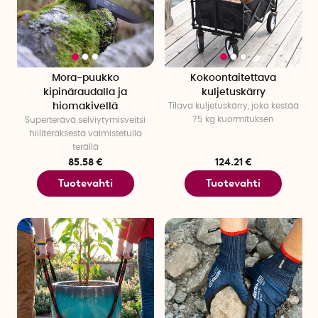
Mora-puukko
Kokoontaitettava
kipinäraudalla ja
kuljetuskärry
hiomakivellä
Tilava kuljetuskärry, joka kestää
75 kg kuormituksen
Superterävä selviytymisveitsi
hiiliteräksestä valmistetulla
terällä
85.58 €
124.21 €
Tuotevahti
Tuotevahti