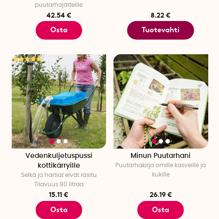
puutarhajätteille
42.54 €
8.22 €
Osta
Tuotevahti
Vedenkuljetuspussi
Minun Puutarhani
kottikärryille
Puutarhakirja omille kasveille ja
kukille
Selkä ja hartiat eivät rasitu
Tilavuus 80 litraa
15.11 €
26.19 €
Osta
Osta