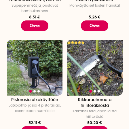
Superpehmeät ja joustavat
Monikäyttöiset lasten hanskat
bambukäsineet
8.51 €
5.26 €
Osta
Osta
Pistorasia ulkokäyttöön
Rikkaruohorauta
Jatkojohto, jossa 4 pistorasiaa,
hiiliteräksestä
asennetaan nurmikolle
Karkaistu terä japanilaista
hiiliterästä
52.11 €
50.20 €