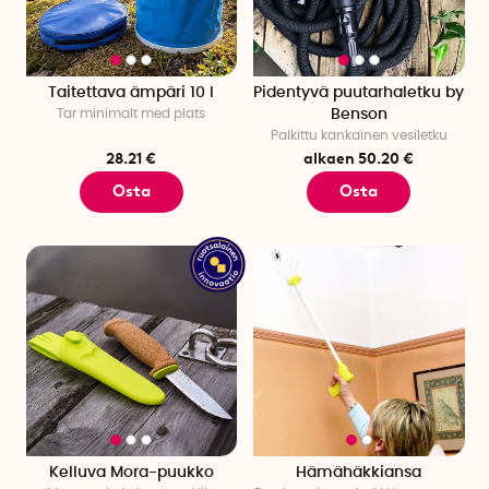
Taitettava ämpäri 10 l
Pidentyvä puutarhaletku by
Tar minimalt med plats
Benson
Palkittu kankainen vesiletku
28.21 €
alkaen 50.20 €
Osta
Osta
Kelluva Mora-puukko
Hämähäkkiansa