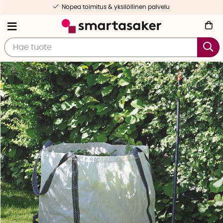
Valikoituja ja testattuja tuotteita