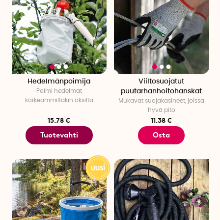
Hedelmänpoimija
Viiltosuojatut
Poimi hedelmät
puutarhanhoitohanskat
korkeammiltakin oksilta
Mukavat suojakäsineet, joissa
hyvä pito
15.78 €
11.38 €
Tuotevahti
Osta