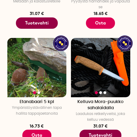
Metsään ja kalastusretkille
Pyydystä hämähäkki ja vapauta
se
31.07 €
18.65 €
Tuotevahti
Osta
Etanabaari 5 kpl
Kelluva Mora-puukko
Ympäristöystävällinen tapa
sahalaidalla
hallita tappajaetanoita
Laadukas retkeilyveitsi, joka
kelluu vedessä
16.73 €
31.07 €
Osta
Tuotevahti