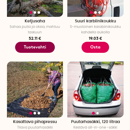
Ketjusaha
Suuri karbiinikoukku
Sahaa puita ja oksia, mahtuu
S-muotoinen karabiinikoukku
taskuun
kahdella aukolla
52.11 €
19.03 €
Tuotevahti
Osta
Kasattava pihapressu
Puutarhasäkki, 120 litraa
Tilava puutarhasäkki
Kestävä all-in-one -säkki