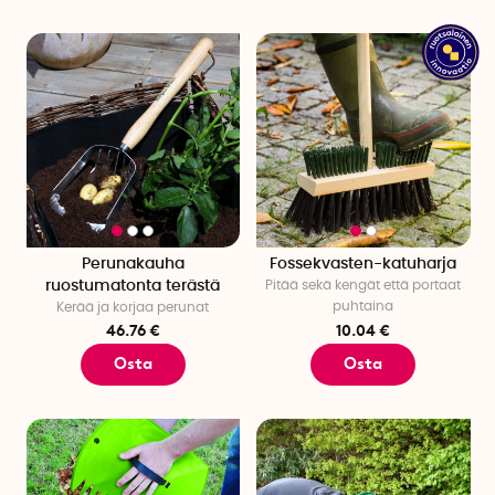
Perunakauha
Fossekvasten-katuharja
ruostumatonta terästä
Pitää sekä kengät että portaat
puhtaina
Kerää ja korjaa perunat
46.76 €
10.04 €
Osta
Osta