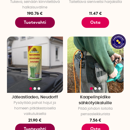
Tukeva, seinään kiinnitettävä
Taitettava sieniveitsi harjaksilla
halkaisuväline
190.76 €
11.47 €
Tuotevahti
Osta
Jäteastiadeo, Neudorff
Kaapelinpidike
Pysäyttää pahat hajut ja
sähkötyökaluille
homeen pitkäkestoisella
Pitää johdon loitolla
vaikutuksella
pensasleikkurista
21.90 €
7.56 €
Tuotevahti
Osta