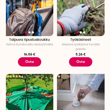
Taipuva ripustuskoukku
Työkäsineet
Vahva kumikoukku teräsytimellä
Mukava työkäsine hyvällä
pidolla
16.06 €
5.26 €
Osta
Osta