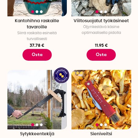
Kantohihna raskaille
Viiltosuojatut työkäsineet
tavaroille
Öljynkestävä käsine
optimaalisella pidolla
Siirrä raskaita esineitä
turvallisesti
37.78 €
11.95 €
Osta
Osta
Sytykkeentekijä
Sieniveitsi