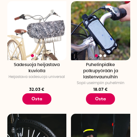
Sadesuoja heijastava
Puhelinpidike
kuviolla
polkupyörään ja
Heijastava sadesuoja universal
lastenvaunuihin
Sopii useimpiin puhelimiin
32.03 €
18.07 €
Osta
Osta