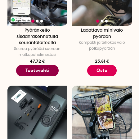
Pyöränkello
Ladattava minivalo
sisäänrakennetulla
pyörään
seurantalaiteella
Kompakti ja tehokas valo
polkupyörään
Seuraa pyörääsi suoraan
matkapuhelimestasi
47.72 €
23.81 €
Tuotevahti
Osta