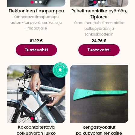
Elektroninen ilmapumppu
Puhelimenpidike pyörään,
Kannettava ilmapumppu
Zipforce
auton- tai pyöränrenkaille ja
Staattinen puhelimen pidike
ilmapatjalle
polkupyörään ja
sähköskootteriin
81.19 €
24.76 €
Tuotevahti
Tuotevahti
Kokoontaitettava
Rengastyökalut
polkupyörän lukko
polkupyörän renkaille