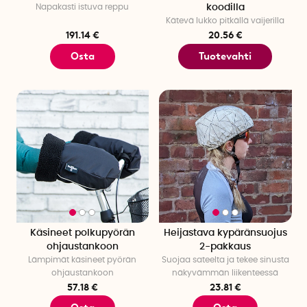
Napakasti istuva reppu
koodilla
Kätevä lukko pitkällä vaijerilla
191.14 €
20.56 €
Osta
Tuotevahti
Käsineet polkupyörän
Heijastava kypäränsuojus
ohjaustankoon
2-pakkaus
Lämpimät käsineet pyörän
Suojaa sateelta ja tekee sinusta
ohjaustankoon
näkyvämmän liikenteessä
57.18 €
23.81 €