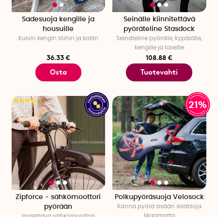
Sadesuoja kengille ja
Seinälle kiinnitettävä
housuille
pyöräteline Stasdock
Kuivin kengin töihin ja kotiin
Seinäteline pyörälle, kypärälle,
kengille ja laseille
36.33 €
108.88 €
Osta
Tuotevahti
21%
Zipforce - sähkömoottori
Polkupyöräsuoja Velosock
pyörään
Kanna pyörä sisään sisätiloja
likaamatta
Irrotettava sähkömoottori