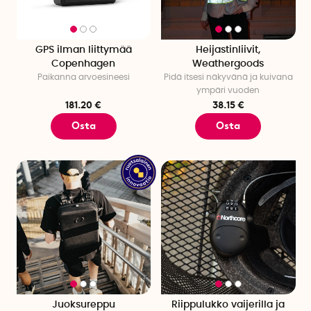
GPS ilman liittymää
Heijastinliivit,
Copenhagen
Weathergoods
Paikanna arvoesineesi
Pidä itsesi näkyvänä ja kuivana
ympäri vuoden
181.20 €
38.15 €
Osta
Osta
Juoksureppu
Riippulukko vaijerilla ja