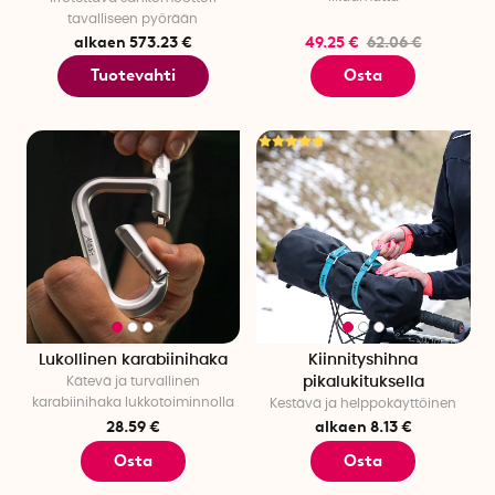
tavalliseen pyörään
alkaen 573.23 €
49.25 €
62.06 €
Tuotevahti
Osta
Lukollinen karabiinihaka
Kiinnityshihna
Kätevä ja turvallinen
pikalukituksella
karabiinihaka lukkotoiminnolla
Kestävä ja helppokäyttöinen
28.59 €
alkaen 8.13 €
Osta
Osta