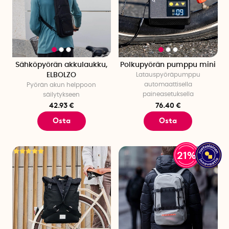
Sähköpyörän akkulaukku,
Polkupyörän pumppu mini
ELBOLZO
Latauspyöräpumppu
automaattisella
Pyörän akun helppoon
paineasetuksella
säilytykseen
42.93 €
76.40 €
Osta
Osta
21%