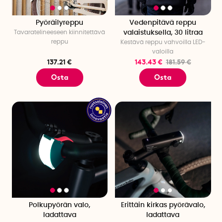
Pyöräilyreppu
Vedenpitävä reppu
Tavaratelineeseen kiinnitettävä
valaistuksella, 30 litraa
reppu
Kestävä reppu vahvoilla LED-
valoilla
137.21 €
143.43 €
181.59 €
Osta
Osta
Polkupyörän valo,
Erittäin kirkas pyörävalo,
ladattava
ladattava