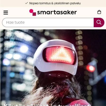
velu
Valikoituja ja testattuja tuotteit