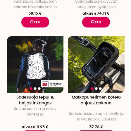
Kannettava polkupyörän
Optimaalista näkyvyyttä
valaisin kirkkaalla valolla
turvalliseen pyöräilyyn
38.15 €
alkaen 74.11 €
Osta
Osta
Sadesuoja repulle,
Matkapuhelimen kotelo
heijastinkangas
ohjaustankoon
Suojaa sateelta ja näkyy
Sadetta kestävä puhelinhylly ja
pimeässä
säilytyslaukku yhdessä
alkaen 11.95 €
37.78 €