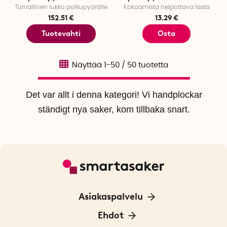
Turvallinen lukko polkupyörälle
Kokoamista helpottava lasta
152.51 €
13.29 €
Tuotevahti
Osta
Näyttää
1-50
/
50
tuotetta
Det var allt i denna kategori! Vi handplockar
ständigt nya saker, kom tillbaka snart.
Asiakaspalvelu
Ota yhteyttä
Ehdot