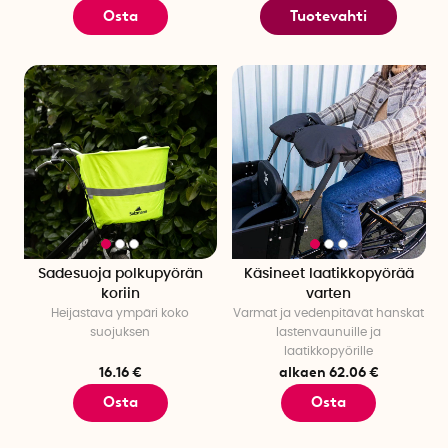
Osta
Tuotevahti
Sadesuoja polkupyörän
Käsineet laatikkopyörää
koriin
varten
Heijastava ympäri koko
Varmat ja vedenpitävät hanskat
suojuksen
lastenvaunuille ja
laatikkopyörille
16.16 €
alkaen 62.06 €
Osta
Osta