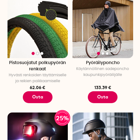
Pistosuojatut polkupyörän
Pyöräilyponcho
renkaat
Käytännöllinen sadeponcho
kaupunkipyöräilijälle
Hyvästi renkaiden täyttämiselle
ja reikien paikkaamiselle
62.06 €
133.39 €
Osta
Osta
25%