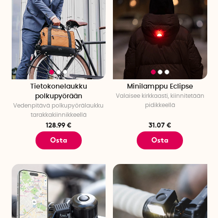
Tietokonelaukku
Minilamppu Eclipse
polkupyörään
Valaisee kirkkaasti, kiinnitetään
pidikkeellä
Vedenpitävä polkupyörälaukku
tarakkakiinnikkeellä
128.99 €
31.07 €
Osta
Osta