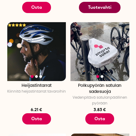
Osta
Tuotevahti
Heijastintarrat
Polkupyörän satulan
Kiinnitä heijastintarrat tavaroihin
sadesuoja
Vedenpitävä satulanpäällinen
pyörään
6.21 €
3.83 €
Osta
Osta