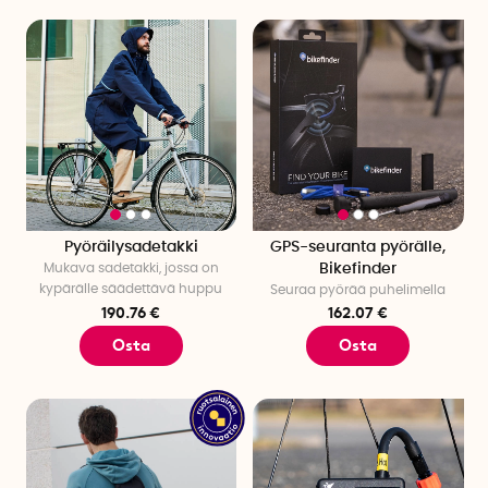
Pyöräilysadetakki
GPS-seuranta pyörälle,
Mukava sadetakki, jossa on
Bikefinder
kypärälle säädettävä huppu
Seuraa pyörää puhelimella
190.76 €
162.07 €
Osta
Osta