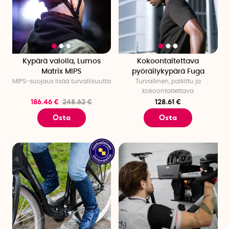
Kypärä valolla, Lumos
Kokoontaitettava
Matrix MIPS
pyöräilykypärä Fuga
MIPS-suojaus lisää turvallisuutta
Turvallinen, palkittu ja
kokoontaitettava
186.46 €
248.62 €
128.61 €
Osta
Osta