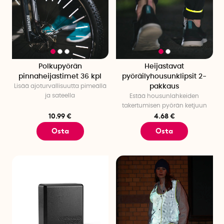
Polkupyörän
Heijastavat
pinnaheijastimet 36 kpl
pyöräilyhousunklipsit 2-
Lisää ajoturvallisuutta pimeällä
pakkaus
ja sateella
Estää housunlahkeiden
takertumisen pyörän ketjuun
10.99 €
4.68 €
Osta
Osta