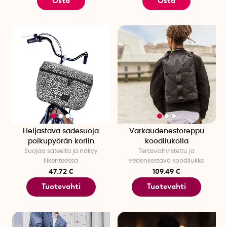
Osta
Osta
Heijastava sadesuoja
Varkaudenestoreppu
polkupyörän koriin
koodilukolla
Suojaa sateelta ja näkyy
Teräsvahvistettu ja
liikenteessä
vedenkestävä koodilukko
47.72 €
109.49 €
Tuotevahti
Tuotevahti