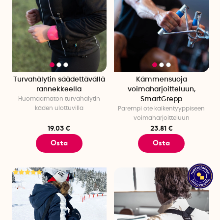
Turvahälytin säädettävällä
Kämmensuoja
rannekkeella
voimaharjoitteluun,
Huomaamaton turvahälytin
SmartGrepp
käden ulottuvilla
Parempi ote kaikentyyppiseen
voimaharjoitteluun
19.03 €
23.81 €
Osta
Osta