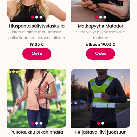
Hiuspanta säilytystaskulla
Matkapyyhe Matador
Pitää avaimet ja kuulokkeet
Superkevyt pyyhe matkalle
paikoillaan harjoituksen aikana
mukaan
19.03 €
alkaen 19.03 €
Osta
Osta
Pullolaukku olkahihnalla
Heijastava liivi juoksuun