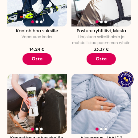
Kantohihna suksille
Posture ryhtiliivi, Musta
Vapauttaa kädet
Harjoittaa selkälihaksia ja
mahdollistaa paremman ryhdin
14.24 €
33.37 €
Osta
Osta