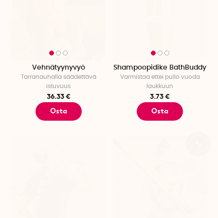
Vehnätyynyvyö
Shampoopidike BathBuddy
Tarranauhalla säädettävä
Varmistaa ettei pullo vuoda
istuvuus
laukkuun
36.33 €
3.73 €
Osta
Osta