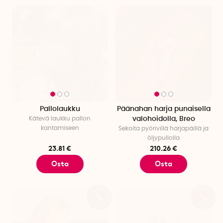
Pallolaukku
Päänahan harja punaisella
Kätevä laukku pallon
valohoidolla, Breo
kantamiseen
Sekoita pyörivillä harjapäillä ja
öljypullolla
23.81 €
210.26 €
Osta
Osta