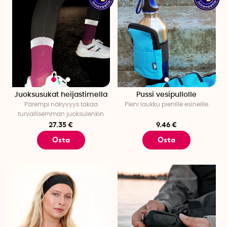
Juoksusukat heijastimella
Pussi vesipullolle
Parempi näkyvyys takaa
Pieni laukku pienille esineille
turvallisemman juoksulenkin
27.35 €
9.46 €
Osta
Osta