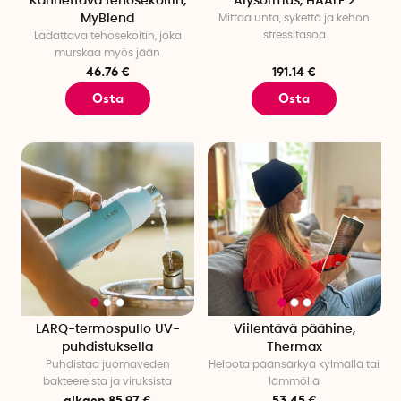
Kannettava tehosekoitin,
Älysormus, HAALE 2
MyBlend
Mittaa unta, sykettä ja kehon
stressitasoa
Ladattava tehosekoitin, joka
murskaa myös jään
46.76 €
191.14 €
Osta
Osta
LARQ-termospullo UV-
Viilentävä päähine,
puhdistuksella
Thermax
Puhdistaa juomaveden
Helpota päänsärkyä kylmällä tai
bakteereista ja viruksista
lämmöllä
alkaen 85.97 €
53.45 €