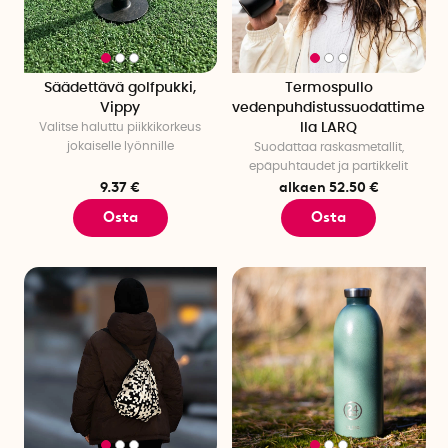
Säädettävä golfpukki,
Termospullo
Vippy
vedenpuhdistussuodattime
Valitse haluttu piikkikorkeus
lla LARQ
jokaiselle lyönnille
Suodattaa raskasmetallit,
epäpuhtaudet ja partikkelit
9.37 €
alkaen 52.50 €
Osta
Osta