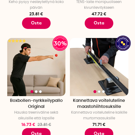
Keho pysyy nesteytettynä koko
TENS-laite monipuoliseen
päivän
kivunlievitykseen
23.81 €
47.72 €
Osta
Osta
30%
Boxbollen-nyrkkeilypallo
Kannettava voiteluteline
Original
maastohiihtosuksille
Hauska treeniväline sekä
Kannettava voiteluteline kaikille
aikuisille että lapsille
murtomaasuksille
16.73 €
23.81 €
71.71 €
Osta
Osta