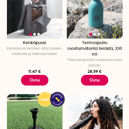
Kenkäpussi
Termospullo
Kenkäpussi kenkien säilytykseen,
ruostumatonta terästä, 330
matkoille ja treenaamiseen
ml
Pitää lämpötilan tasaisena koko
päivän
11.47 €
28.59 €
Osta
Osta