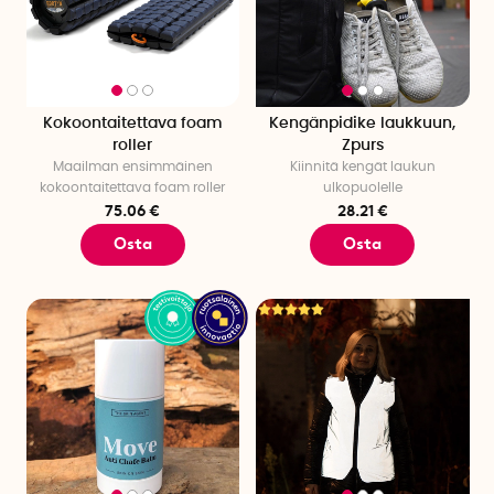
Kokoontaitettava foam
Kengänpidike laukkuun,
roller
Zpurs
Maailman ensimmäinen
Kiinnitä kengät laukun
kokoontaitettava foam roller
ulkopuolelle
75.06 €
28.21 €
Osta
Osta