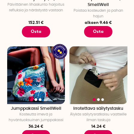
Päivittäinen lihaskunto harjoitus
SmellWell
refluksia ja närästystä vastaan
Poistaa kosteuden ja pahan
hajun
152.51 €
alkaen 9.46 €
Osta
Osta
Jumppakassi SmellWell
Irrotettava säilytystasku
Kosteutta imevä ja
Älykäs säilytysratkaisu vaatteille
hyväntuoksuinen jumppakassi
ilman taskuja
36.24 €
14.24 €