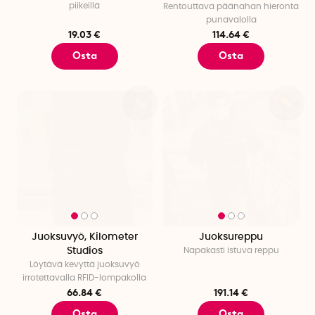
piikeillä
Rentouttava päänahan hieronta
punavalolla
19.03 €
114.64 €
Osta
Osta
Juoksuvyö, Kilometer
Juoksureppu
Studios
Napakasti istuva reppu
Löytävä kevyttä juoksuvyö
irrotettavalla RFID-lompakolla
66.84 €
191.14 €
Osta
Osta