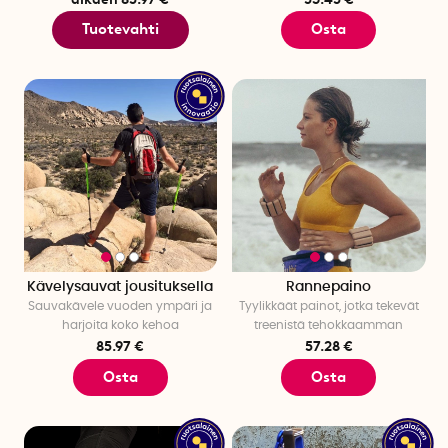
Tuotevahti
Osta
Kävelysauvat jousituksella
Rannepaino
Sauvakävele vuoden ympäri ja
Tyylikkäät painot, jotka tekevät
harjoita koko kehoa
treenistä tehokkaamman
85.97 €
57.28 €
Osta
Osta