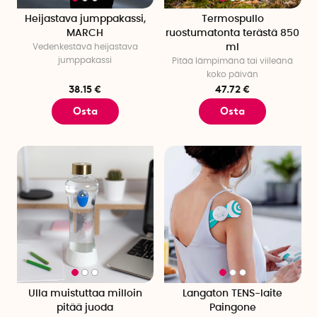
Heijastava jumppakassi,
Termospullo
MARCH
ruostumatonta terästä 850
Vedenkestävä heijastava
ml
jumppakassi
Pitää lämpimänä tai viileänä
koko päivän
38.15 €
47.72 €
Osta
Osta
Ulla muistuttaa milloin
Langaton TENS-laite
pitää juoda
Paingone