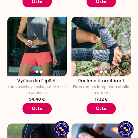
Osta
Osta
Vyölaukku FlipBelt
Ranteenlämmittimet
Kätevä säilytystasku puhelimelle
Pitää ranteet lämpiminä sisällä
ja avaimille
ja ulkona
54.40 €
17.12 €
Osta
Osta