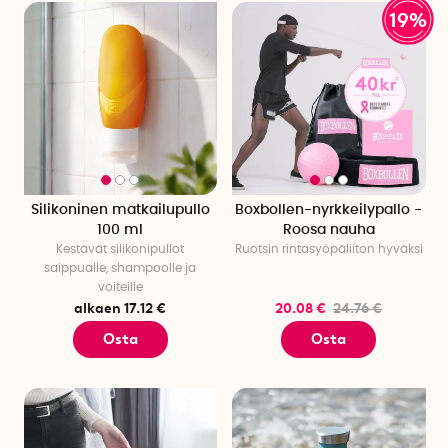
19%
Silikoninen matkailupullo
Boxbollen-nyrkkeilypallo -
100 ml
Roosa nauha
Kestävät silikonipullot
Ruotsin rintasyöpäliiton hyväksi
saippualle, shampoolle ja
voiteille
alkaen 17.12 €
20.08 €
24.76 €
Osta
Osta