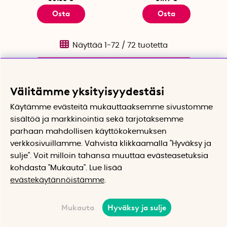
Osta
Osta
Näyttää
1-72
/
72
tuotetta
Det var allt i denna kategori! Vi handplockar
Välitämme yksityisyydestäsi
ständigt nya saker, kom tillbaka snart.
Käytämme evästeitä mukauttaaksemme sivustomme
sisältöä ja markkinointia sekä tarjotaksemme
parhaan mahdollisen käyttökokemuksen
verkkosivuillamme. Vahvista klikkaamalla "Hyväksy ja
sulje". Voit milloin tahansa muuttaa evästeasetuksia
kohdasta "Mukauta". Lue lisää
Asiakaspalvelu
evästekäytännöistämme
.
Ota yhteyttä
Ehdot
Mukauta
Hyväksy ja sulje
Tietoa evästeistä
SmartaSakerista