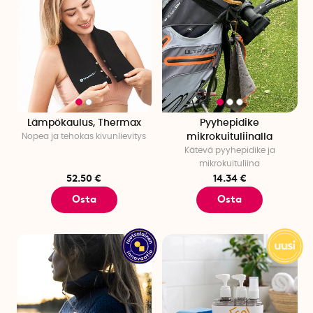
Lämpökaulus, Thermax
Pyyhepidike
Nopea ja tehokas kivunlievitys
mikrokuituliinalla
Kätevä pyyhepidike ja
mikrokuituliina
52.50 €
14.34 €
Osta
Osta