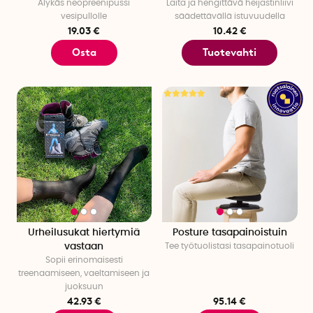
Älykäs neopreenipussi
Laita ja hengittävä heijastinliivi
vesipullolle
säädettävällä istuvuudella
19.03 €
10.42 €
Osta
Tuotevahti
Urheilusukat hiertymiä
Posture tasapainoistuin
vastaan
Tee työtuolistasi tasapainotuoli
Sopii erinomaisesti
treenaamiseen, vaeltamiseen ja
juoksuun
42.93 €
95.14 €