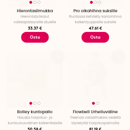
Hierontasilmukka
Pro olkahihna suksille
Hierontatyökalut
Ruotsissa kehitetty kantohihna
vaikeapääsyisille alueille
kaikentyyppisille suksille
33.37 €
47.61 €
Osta
Osta
Bolley kuntopallo
Flowbell Urheiluväline
Hauska harjoitus- ja
Treenaa vatsalihaksia vedellä
kuntoutusvälinen kaikenikäisille
täytetyillä harjoituspainoilla
50.58 €
81.19 €