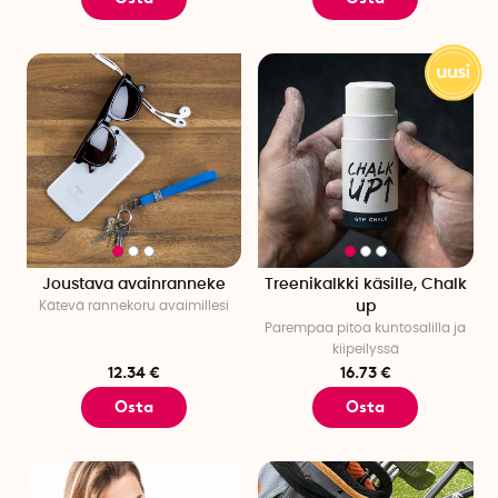
Joustava avainranneke
Treenikalkki käsille, Chalk
Kätevä rannekoru avaimillesi
up
Parempaa pitoa kuntosalilla ja
kiipeilyssä
12.34 €
16.73 €
Osta
Osta