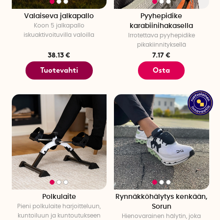
Valaiseva jalkapallo
Pyyhepidike
Koon 5 jalkapallo
karabiinihakasella
iskuaktivoituvilla valoilla
Irrotettava pyyhepidike
pikakiinnityksellä
38.13 €
7.17 €
Tuotevahti
Osta
Polkulaite
Rynnäkköhälytys kenkään,
Pieni polkulaite harjoitteluun,
Sorun
kuntoiluun ja kuntoutukseen
Hienovarainen hälytin, joka