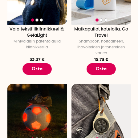
Valo tekstiilikiinnikkeellä,
Matkapullot kotelolla, Go
GelaLight
Travel
Minivalaisin patentoidulla
Shampoon, hoitoaineen,
kiinnikkeellä
ihovoiteiden ja tonereiden
varten
33.37 €
15.78 €
Osta
Osta