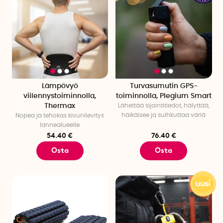
Lämpövyö
Turvasumutin GPS-
viilennystoiminnolla,
toiminnolla, Plegium Smart
Thermax
Lähettää sijaintitiedot, hälyttää,
häikäisee ja suihkuttaa väriä
Nopea ja tehokas kivunlievitys
lannealueelle
54.40 €
76.40 €
Osta
Osta