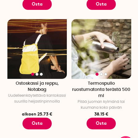
Osta
Osta
Ostoskassi ja reppu,
Termospullo
Notabag
ruostumatonta terästä 500
Uudelleenkäytettävä kantokassi
ml
suurilla heijastinpinnoilla
Pitää juoman kylmänä tai
kuumana koko päivän
alkaen 25.73 €
38.15 €
Osta
Osta