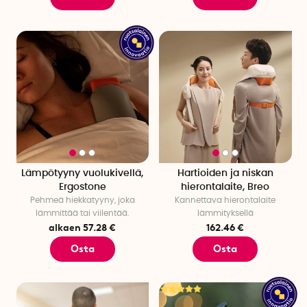
Lämpötyyny vuolukivellä,
Hartioiden ja niskan
Ergostone
hierontalaite, Breo
Pehmeä hiekkatyyny, joka
Kannettava hierontalaite
lämmittää tai viilentää.
lämmityksellä
alkaen 57.28 €
162.46 €
Osta
Osta