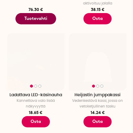
aktivoituu jalalla
76.30 €
38.15 €
Tuotevahti
Osta
Ladattava LED-käsinauha
Heijastin jumppakassi
Kannettava valo lisää
Vedenkestävä kassi, jossa on
näkyvyyttä
vetoketjullinen tasku
18.65 €
14.24 €
Osta
Osta