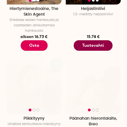
Hiertymienestoaine, The
Heijastinliivi
Skin Agent
CE-merkitty heijastinliivi
Ehkäisee reisien hankausta ja
vaatteiden aiheuttamaa
hankausta
alkaen 16.73 €
15.78 €
Osta
Tuotevahti
Piikkityyny
Päänahan hierontalaite,
Lihaksia rentouttava niskatyyny
Breo