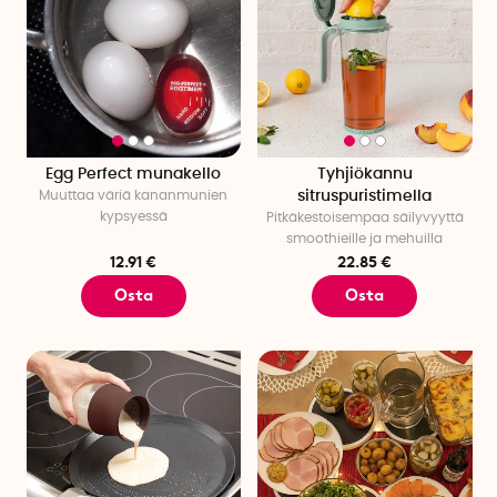
Egg Perfect munakello
Tyhjiökannu
Muuttaa väriä kananmunien
sitruspuristimella
kypsyessä
Pitkäkestoisempaa säilyvyyttä
smoothieille ja mehuilla
12.91 €
22.85 €
Osta
Osta