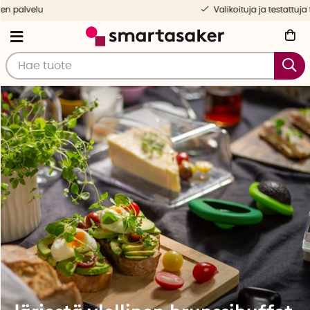
likoituja ja testattuja tuotteita
Ilma