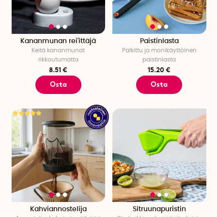
Kananmunan rei'ittäjä
Paistinlasta
Keitä kananmunat
Palkittu ja monikäyttöinen
rikkoutumatta
paistinlasta
8.51 €
15.20 €
Osta
Osta
Kahviannostelija
Sitruunapuristin