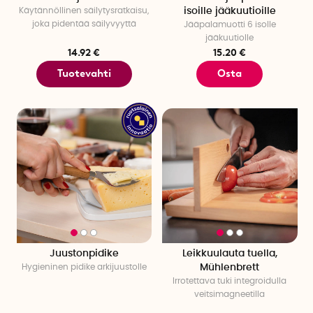
Käytännöllinen säilytysratkaisu,
isoille jääkuutioille
joka pidentää säilyvyyttä
Jääpalamuotti 6 isolle
jääkuutiolle
14.92 €
15.20 €
Tuotevahti
Osta
Juustonpidike
Leikkuulauta tuella,
Hygieninen pidike arkijuustolle
Mühlenbrett
Irrotettava tuki integroidulla
veitsimagneetilla