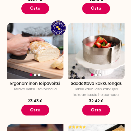
Osta
Osta
Ergonominen leipäveitsi
Säädettävä kakkurengas
Terävä veitsi lisävoimalla
Tekee kauniiden kakkujen
kokoamisesta helpompaa
23.43 €
32.42 €
Osta
Osta