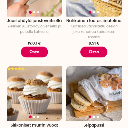
Juustohöylä juustoveitsellä
Nahkainen lautasliinateline
Ylellinen juustohöylä veitsellä ja
Ruotsissa valmistettu design,
puisella kahvalla
joka kohottaa kattauksen
ilmettä
19.03 €
8.51 €
Osta
Osta
Silikoniset muffinivuoat
Leipäpussi