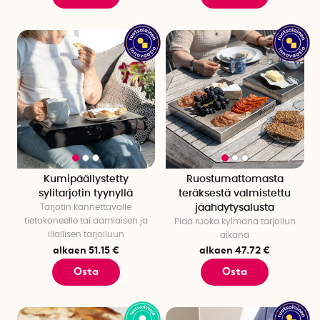
Kumipäällystetty
Ruostumattomasta
sylitarjotin tyynyllä
teräksestä valmistettu
Tarjotin kannettavalle
jäähdytysalusta
tietokoneelle tai aamiaisen ja
Pidä ruoka kylmänä tarjoilun
illallisen tarjoiluun
aikana
alkaen 51.15 €
alkaen 47.72 €
Osta
Osta