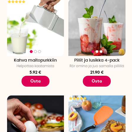
Kahva maitopurkkiin
Pillit ja lusikka 4-pack
Helpottaa kaatamista
Rör omina ja juo samalla pillillä
5.92 €
21.90 €
Osta
Osta