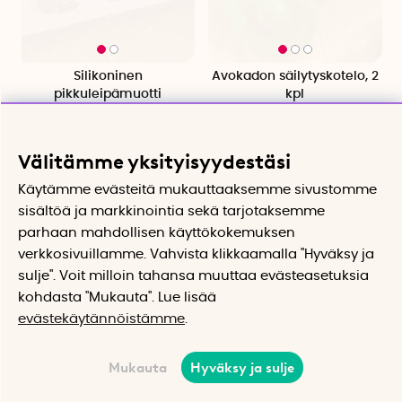
Silikoninen
Avokadon säilytyskotelo, 2
pikkuleipämuotti
kpl
Leivo simpukan muotoisia
Pitää avokadon puolikkaan
keksejä
tuoreena pidempään
26.29 €
18.45 €
Välitämme yksityisyydestäsi
Osta
Osta
Käytämme evästeitä mukauttaaksemme sivustomme
sisältöä ja markkinointia sekä tarjotaksemme
parhaan mahdollisen käyttökokemuksen
verkkosivuillamme. Vahvista klikkaamalla "Hyväksy ja
sulje". Voit milloin tahansa muuttaa evästeasetuksia
kohdasta "Mukauta". Lue lisää
evästekäytännöistämme
.
Mukauta
Hyväksy ja sulje