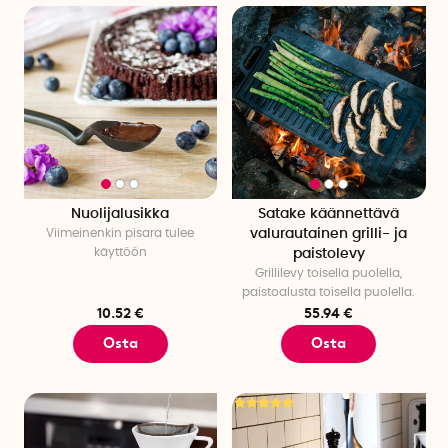
Nuolijalusikka
Satake käännettävä
Viimeinenkin pisara tulee
valurautainen grilli- ja
käyttöön
paistolevy
Grillilevy toisella puolella,
paistoalusta toisella puolella.
10.52 €
55.94 €
Osta
Osta