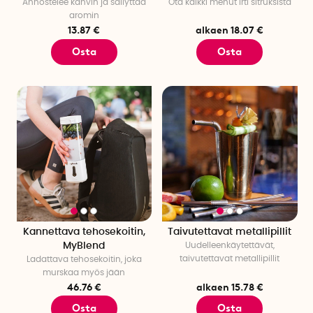
Annostelee kahvin ja säilyttää
Ota kaikki mehut irti sitruksista
aromin
13.87 €
alkaen 18.07 €
Osta
Osta
Kannettava tehosekoitin,
Taivutettavat metallipillit
MyBlend
Uudelleenkäytettävät,
taivutettavat metallipillit
Ladattava tehosekoitin, joka
murskaa myös jään
46.76 €
alkaen 15.78 €
Osta
Osta