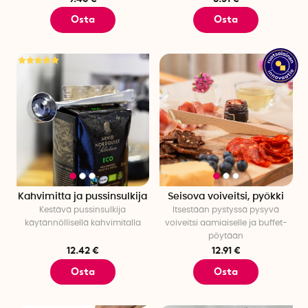
Osta
Osta
Kahvimitta ja pussinsulkija
Seisova voiveitsi, pyökki
Kestävä pussinsulkija
Itsestään pystyssä pysyvä
käytännöllisellä kahvimitalla
voiveitsi aamiaiselle ja buffet-
pöytään
12.42 €
12.91 €
Osta
Osta