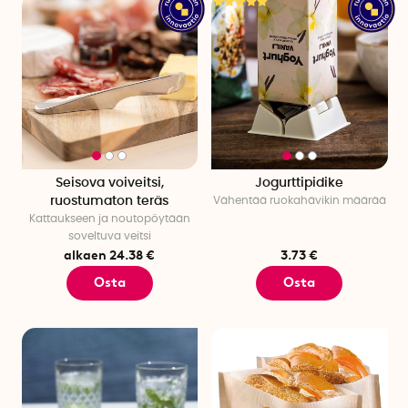
haluat viedä brunssikokemuksesi seuraavalle tasolle,
varmista, että valitset oikean valaistuksen täydellisen
tunnelman luomiseksi.
Taustamusiikki, joka luo tunnelmaa
Toinen tärkeä osa brunssia on hyvä musiikki, joka luo upean
tunnelman. Meillä on useita tuotteita, joiden avulla voit
soittaa musiikkia yksinkertaisesti ja helposti. Yksi
suosikeistamme on Bluetooth-kaiutin, jonka avulla voit
Seisova voiveitsi,
Jogurttipidike
toistaa musiikkia langattomasti matkapuhelimesta tai
ruostumaton teräs
Vähentää ruokahävikin määrää
tietokoneesta. Kaiutin on pieni ja kätevä, ja se voidaan
Kattaukseen ja noutopöytään
helposti sijoittaa pöydälle tai muualle huoneeseen.
soveltuva veitsi
alkaen 24.38 €
3.73 €
Hauskoja lautapelejä brunssilla pelattavaksi
Osta
Osta
Toinen loistava idea on järjestää brunssin aikana pelattavia
aktiviteetteja tai pelejä. Meillä on useita tähän tarkoitukseen
sopivia tuotteita, kuten hauskoja lautapelejä,
tietokilpailupelejä, korttipelejä ja monia muita pieniä pelejä.
Meillä on myös useita hauskoja aktiviteetteja lapsille, kuten
värityskirjoja ja askartelusarjoja.