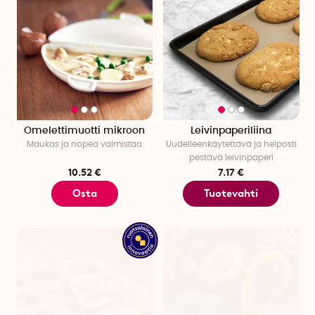
Omelettimuotti mikroon
Leivinpaperiliina
Maukas ja nopea valmistaa
Uudelleenkäytettävä ja helposti
pestävä leivinpaperi
10.52 €
7.17 €
Osta
Tuotevahti