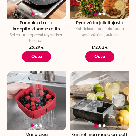
Pannukakku- ja
Pyörivä tarjoilulinjasto
kreppitaikinansekoitin
Kahdeksan tarjoilulautasta
pyörivällä linjastolla
Sekoittaa nopeasti täydellisen
taikinan
26.29 €
172.02 €
Osta
Osta
Marjarasia
Kannellinen jääpalamuotti