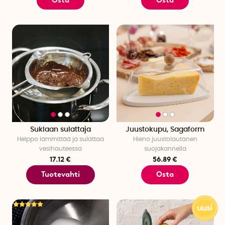
Suklaan sulattaja
Juustokupu, Sagaform
Helppo lämmittää ja sulattaa
Hieno juustolautanen
vesihauteessa
suojakannella
17.12 €
56.89 €
Tuotevahti
Osta