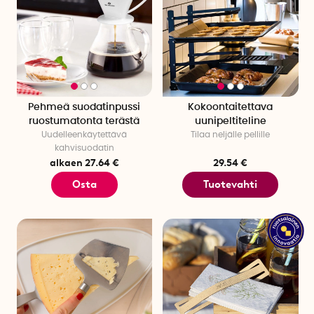
Pehmeä suodatinpussi
Kokoontaitettava
ruostumatonta terästä
uunipeltiteline
Uudelleenkäytettävä
Tilaa neljälle pellille
kahvisuodatin
alkaen 27.64 €
29.54 €
Osta
Tuotevahti