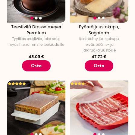
Teesiivilä Drosselmeyer
Pyöreä juustokupu,
Premium
Sagaform
Tyylikäs teesiivilä, joka sopii
Käsintehty juustokupu
myös hienoimmille teelaaduille
leivänpäällis- ja
jälkiruokajuustoille
43.03 €
47.72 €
Osta
Osta