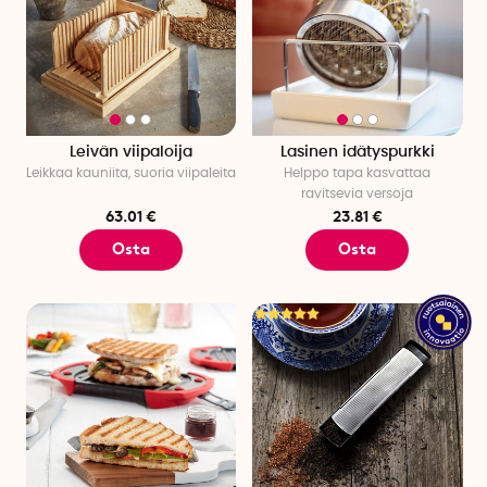
Leivän viipaloija
Lasinen idätyspurkki
Leikkaa kauniita, suoria viipaleita
Helppo tapa kasvattaa
ravitsevia versoja
63.01 €
23.81 €
Osta
Osta