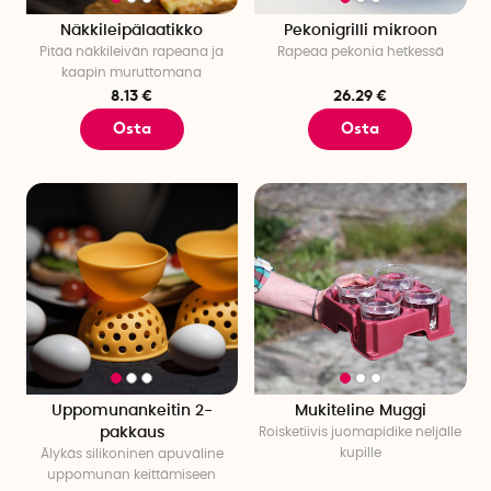
Näkkileipälaatikko
Pekonigrilli mikroon
Pitää näkkileivän rapeana ja
Rapeaa pekonia hetkessä
kaapin muruttomana
8.13 €
26.29 €
Osta
Osta
Uppomunankeitin 2-
Mukiteline Muggi
pakkaus
Roisketiivis juomapidike neljälle
kupille
Älykäs silikoninen apuväline
uppomunan keittämiseen