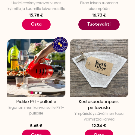
Uudelleenkäytettävät vuoat
Pitää leivän tuoreena
kylmille ja kuumille leivonnaisille
pidempään
15.78 €
16.73 €
Osta
Tuotevahti
Pidike PET-pulloille
Kestosuodatinpussi
Ergonominen kahva isoille PET-
pellavasta
pulloille
Ympäristöystävällinen tapa
valmistaa kahvia
5.65 €
12.34 €
Osta
Osta