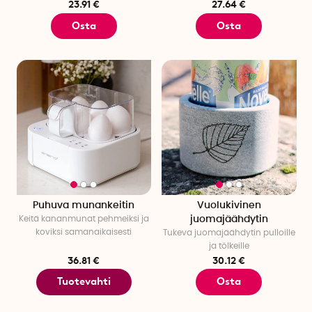
23.91 €
27.64 €
Osta
Osta
Puhuva munankeitin
Vuolukivinen
Keitä kananmunat pehmeiksi ja
juomajäähdytin
koviksi samanaikaisesti
Tukeva juomajäähdytin pulloille
ja tölkeille
36.81 €
30.12 €
Tuotevahti
Osta