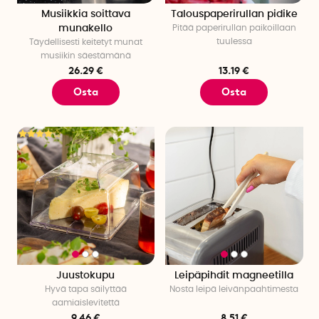
Mihin aikaan syöt brunssia?
Musiikkia soittava
Talouspaperirullan pidike
Brunssin kellonaika voi vaihdella henkilökohtaisten
munakello
Pitää paperirullan paikoillaan
mieltymysten tai paikallisten perinteiden mukaan, mutta
tuulessa
Täydellisesti keitetyt munat
yleensä se syödään klo 10 ja 14 välillä.
musiikin säestämänä
26.29 €
13.19 €
Osta
Osta
Juustokupu
Leipäpihdit magneetilla
Hyvä tapa säilyttää
Nosta leipä leivänpaahtimesta
aamiaislevitettä
9.46 €
8.51 €