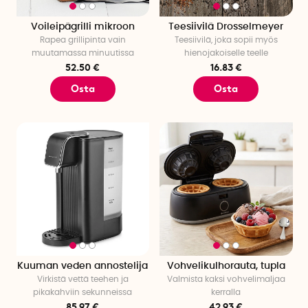
Voileipägrilli mikroon
Teesiivilä Drosselmeyer
Rapea grillipinta vain
Teesiivilä, joka sopii myös
muutamassa minuutissa
hienojakoiselle teelle
52.50 €
16.83 €
Osta
Osta
Kuuman veden annostelija
Vohvelikulhorauta, tupla
Virkistä vettä teehen ja
Valmista kaksi vohvelimaljaa
pikakahviin sekunneissa
kerralla
85.97 €
42.93 €