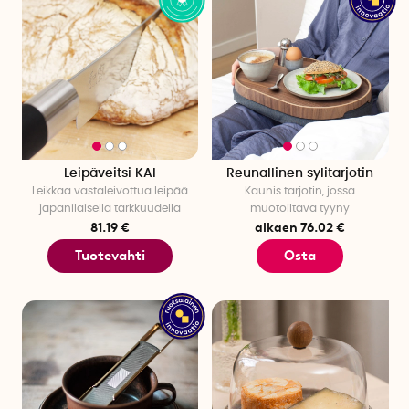
Leipäveitsi KAI
Reunallinen sylitarjotin
Leikkaa vastaleivottua leipää
Kaunis tarjotin, jossa
japanilaisella tarkkuudella
muotoiltava tyyny
81.19 €
alkaen 76.02 €
Tuotevahti
Osta