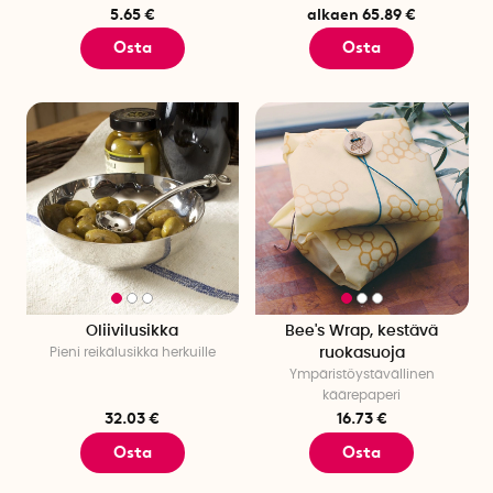
5.65 €
alkaen 65.89 €
Osta
Osta
Oliivilusikka
Bee's Wrap, kestävä
Pieni reikälusikka herkuille
ruokasuoja
Ympäristöystävällinen
käärepaperi
32.03 €
16.73 €
Osta
Osta