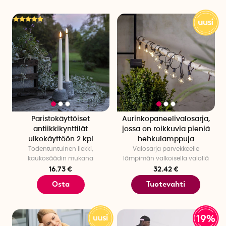
Paristokäyttöiset
Aurinkopaneelivalosarja,
antiikkikynttilät
jossa on roikkuvia pieniä
ulkokäyttöön 2 kpl
hehkulamppuja
Todentuntuinen liekki,
Valosarja parvekkeelle
kaukosäädin mukana
lämpimän valkoisella valollä
16.73 €
32.42 €
Osta
Tuotevahti
19%