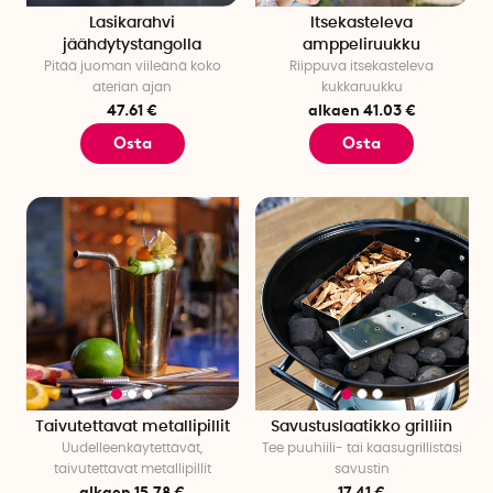
Lasikarahvi
Itsekasteleva
jäähdytystangolla
amppeliruukku
Pitää juoman viileänä koko
Riippuva itsekasteleva
aterian ajan
kukkaruukku
47.61 €
alkaen 41.03 €
Osta
Osta
Taivutettavat metallipillit
Savustuslaatikko grilliin
Uudelleenkäytettävät,
Tee puuhiili- tai kaasugrillistäsi
taivutettavat metallipillit
savustin
alkaen 15.78 €
17.41 €