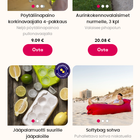
Pöytäliinapaino
Aurinkokennovalaisimet
korkinavaajalla 4-pakkaus
nurmelle, 3 kpl
Neljä pöytäliinapainoa
Valaisee pihapolun
pullonavaajalla
9.09 €
20.08 €
Osta
Osta
Jääpalamuotti suurille
Softybag sohva
jääpaloille
Puhallettava sohva niskatuella