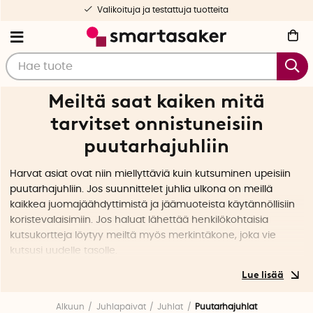
Ilmainen toimitus yli 50 € tilauksille
Meiltä saat kaiken mitä
tarvitset onnistuneisiin
puutarhajuhliin
Harvat asiat ovat niin miellyttäviä kuin kutsuminen upeisiin
puutarhajuhliin. Jos suunnittelet juhlia ulkona on meillä
kaikkea juomajäähdyttimistä ja jäämuoteista käytännöllisiin
koristevalaisimiin. Jos haluat lähettää henkilökohtaisia
kutsukortteja löytyy meiltä myös merkintäkone, joka vie
kutsusi uudelle tasolle.
Puutarhajuhlat ovat täydellinen tilaisuus tavata ystäviä ja
perhettä rennosti ja oikealla suunnittelulla puutarhajuhlista
Alkuun
Juhlapäivät
Juhlat
Puutarhajuhlat
voi olla ikimuistoinen kokemus kaikille vieraille.