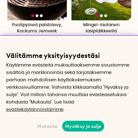
Puolipyöreä paistolevy,
Mingel-lautanen
Kockums Jernverk
lasipidikkeellä
Stekipannu grillille hiiliteräksestä
Valmistettu kevyestä ja
kestävästä metallista
143.33 €
10.99 €
Välitämme yksityisyydestäsi
Osta
Osta
Käytämme evästeitä mukauttaaksemme sivustomme
sisältöä ja markkinointia sekä tarjotaksemme
parhaan mahdollisen käyttökokemuksen
verkkosivuillamme. Vahvista klikkaamalla "Hyväksy ja
sulje". Voit milloin tahansa muuttaa evästeasetuksia
kohdasta "Mukauta". Lue lisää
evästekäytännöistämme
.
Mukauta
Hyväksy ja sulje