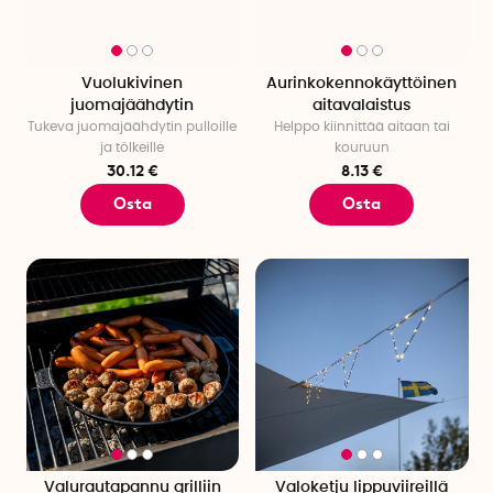
Vuolukivinen
Aurinkokennokäyttöinen
juomajäähdytin
aitavalaistus
Tukeva juomajäähdytin pulloille
Helppo kiinnittää aitaan tai
ja tölkeille
kouruun
30.12 €
8.13 €
Osta
Osta
Valurautapannu grilliin
Valoketju lippuviireillä