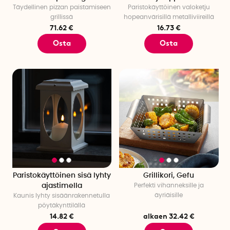
Täydellinen pizzan paistamiseen
Paristokäyttöinen valoketju
grillissä
hopeanvärisillä metalliviireillä
71.62 €
16.73 €
Osta
Osta
Paristokäyttöinen sisä lyhty
Grillikori, Gefu
ajastimella
Perfekti vihanneksille ja
äyriäisille
Kaunis lyhty sisäänrakennetulla
pöytäkynttilällä
14.82 €
alkaen 32.42 €