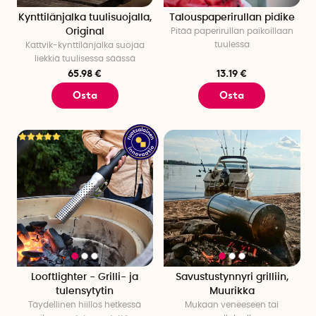
Kynttilänjalka tuulisuojalla,
Talouspaperirullan pidike
Original
Pitää paperirullan paikoillaan
tuulessa
Kattvik-kynttilänjalka suojaa
liekkiä tuulisessa säässä
65.98 €
13.19 €
Osta
Osta
Looftlighter - Grilli- ja
Savustustynnyri grilliin,
tulensytytin
Muurikka
Täydellinen hiillos hetkessä
Mukaan veneeseen tai