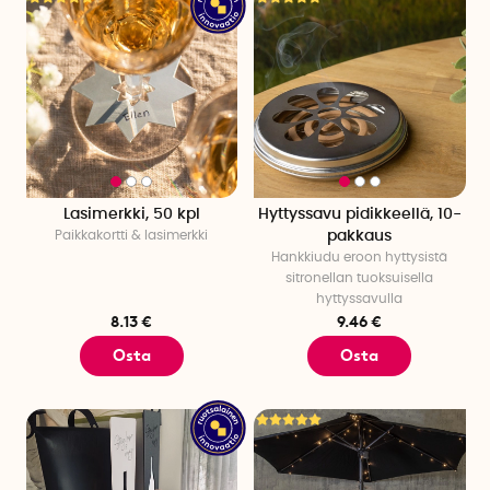
Lasimerkki, 50 kpl
Hyttyssavu pidikkeellä, 10-
Paikkakortti & lasimerkki
pakkaus
Hankkiudu eroon hyttysistä
sitronellan tuoksuisella
hyttyssavulla
8.13 €
9.46 €
Osta
Osta