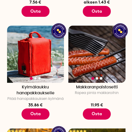
7.56 €
alkaen 1.43 €
Osta
Osta
Kylmälaukku
Makkaranpaistosetti
hanapakkaukselle
Rapea pinta makkaroihin
Pitää hanapakkauksen kylmänä
35.86 €
11.95 €
Osta
Osta