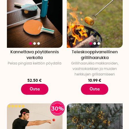
Kannettava pöytätennis
Teleskooppivarrellinen
verkolla
grillihaarukka
Pelaa pingistä keittiön pöydällä
Grillihaarukka makkaroiden,
vaahtokarkkien ja muiden
herkkujen grillaamiseen
52.50 €
10.99 €
Osta
Osta
30%