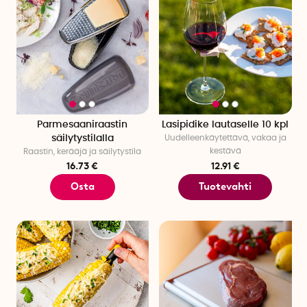
Parmesaaniraastin
Lasipidike lautaselle 10 kpl
säilytystilalla
Uudelleenkäytettävä, vakaa ja
kestävä
Raastin, kerääjä ja säilytystila
16.73 €
12.91 €
Osta
Tuotevahti