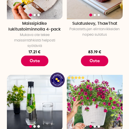
Maissipidike
Sulatuslevy, ThawThat
lukitustoiminnolla 4-pack
Pakastettujen elintarvikkeiden
nopea sulatus
Mukava ote tekee
maissintähkistä helposti
syötäviä
17.21 €
83.19 €
Osta
Osta