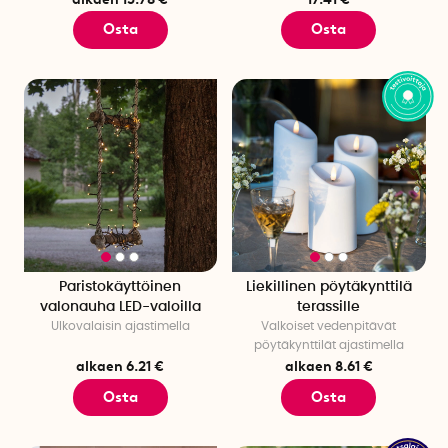
Osta
Osta
Paristokäyttöinen
Liekillinen pöytäkynttilä
valonauha LED-valoilla
terassille
Ulkovalaisin ajastimella
Valkoiset vedenpitävät
pöytäkynttilät ajastimella
alkaen 6.21 €
alkaen 8.61 €
Osta
Osta