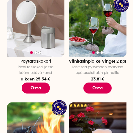
Pöytäroskakori
Viinilasinpidike Vingel 2 kpl
Pieni roskakori, jossa
Lasit saa pysymään pystyssä
käännettävä kansi
epätasaisillakin pinnoilla
alkaen 25.34 €
23.81 €
Osta
Osta