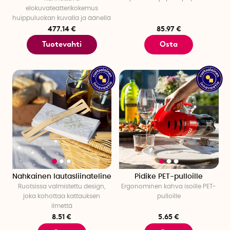
elokuvateatterikokemus
huippuluokan kuvalla ja äänellä
477.14 €
85.97 €
Tuotevahti
Osta
Nahkainen lautasliinateline
Pidike PET-pulloille
Ruotsissa valmistettu design,
Ergonominen kahva isoille PET-
joka kohottaa kattauksen
pulloille
ilmettä
8.51 €
5.65 €