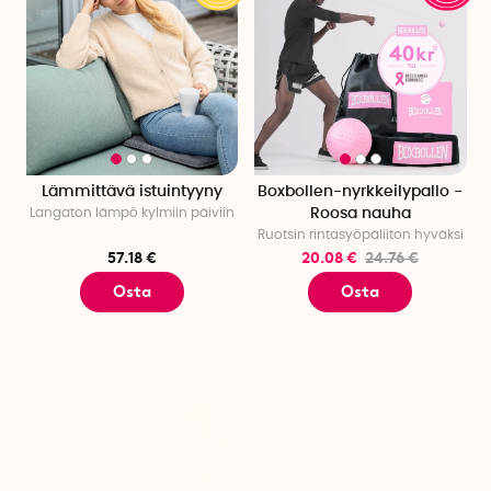
Lämmittävä istuintyyny
Boxbollen-nyrkkeilypallo -
Langaton lämpö kylmiin päiviin
Roosa nauha
Ruotsin rintasyöpäliiton hyväksi
57.18 €
20.08 €
24.76 €
Osta
Osta