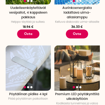
Uudelleenkäytettävät
Aurinkoenergialla
vesipallot, 4 kappaleen
ladattava uima-
pakkaus
allaslamppu
Helppo täyttää ja sulkea.
Kelluva diskovalo uima-altaalle
18.94 €
36.33 €
Osta
Osta
Pöytäliinan pidike 4 kpl
Premium LED pöytäkynttilä
Pitää pöytäliinan paikoillaan
ulkokäyttöön
Kodikasta tunnelmaa ja valoa