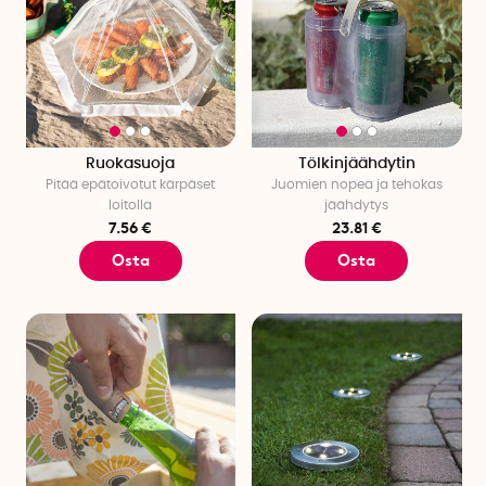
Ruokasuoja
Tölkinjäähdytin
Pitää epätoivotut kärpäset
Juomien nopea ja tehokas
loitolla
jäähdytys
7.56 €
23.81 €
Osta
Osta