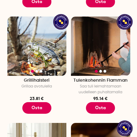
Osta
Osta
Grillihalsteri
Tulenkohennin Flamman
Grillaa avotulella
Saa tuli leimahtamaan
uudelleen puhaltamalla
23.81 €
95.14 €
Osta
Osta