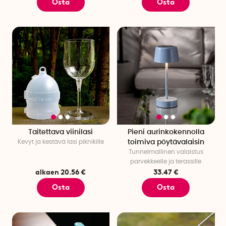
Osta
Osta
Taitettava viinilasi
Pieni aurinkokennolla
Kevyt ja kestävä lasi piknikille
toimiva pöytävalaisin
Tunnelmallinen valaistus
parvekkeelle ja terassille
alkaen 20.56 €
33.47 €
Osta
Osta