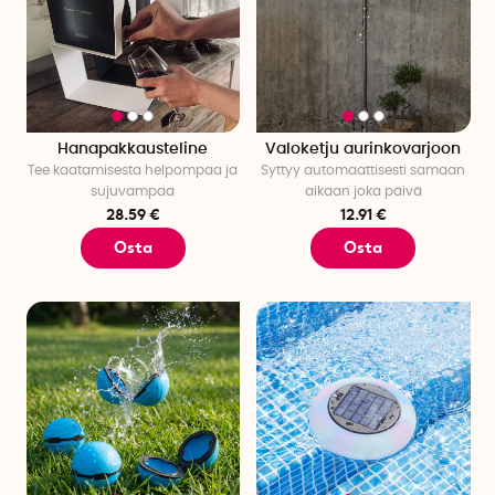
Hanapakkausteline
Valoketju aurinkovarjoon
Tee kaatamisesta helpompaa ja
Syttyy automaattisesti samaan
sujuvampaa
aikaan joka päivä
28.59 €
12.91 €
Osta
Osta