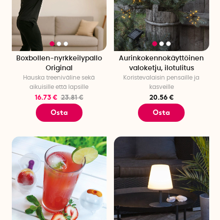
Boxbollen-nyrkkeilypallo
Aurinkokennokäyttöinen
Original
valoketju, ilotulitus
Hauska treeniväline sekä
Koristevalaisin pensaille ja
aikuisille että lapsille
kasveille
16.73 €
23.81 €
20.56 €
Osta
Osta