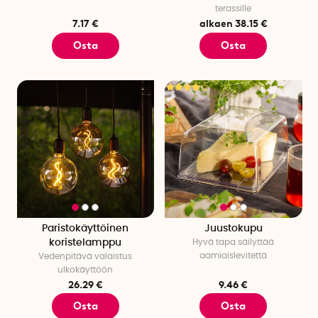
terassille
7.17 €
alkaen 38.15 €
Osta
Osta
Paristokäyttöinen
Juustokupu
koristelamppu
Hyvä tapa säilyttää
aamiaislevitettä
Vedenpitävä valaistus
ulkokäyttöön
26.29 €
9.46 €
Osta
Osta