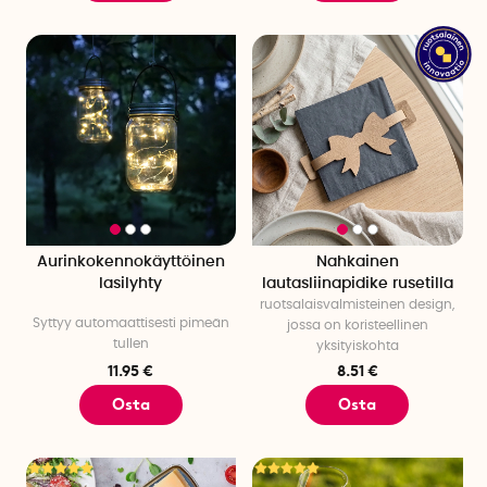
Aurinkokennokäyttöinen
Nahkainen
lasilyhty
lautasliinapidike rusetilla
ruotsalaisvalmisteinen design,
Syttyy automaattisesti pimeän
jossa on koristeellinen
tullen
yksityiskohta
11.95 €
8.51 €
Osta
Osta