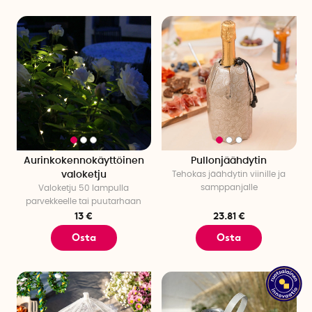
Aurinkokennokäyttöinen
Pullonjäähdytin
valoketju
Tehokas jäähdytin viinille ja
samppanjalle
Valoketju 50 lampulla
parvekkeelle tai puutarhaan
13 €
23.81 €
Osta
Osta