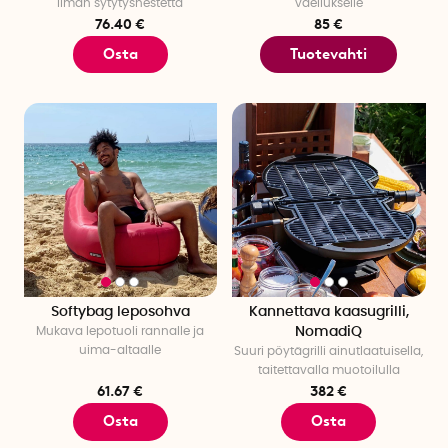
ilman sytytysnestettä
vaellukselle
76.40 €
85 €
Osta
Tuotevahti
Softybag leposohva
Kannettava kaasugrilli,
Mukava lepotuoli rannalle ja
NomadiQ
uima-altaalle
Suuri pöytägrilli ainutlaatuisella,
taitettavalla muotoilulla
61.67 €
382 €
Osta
Osta