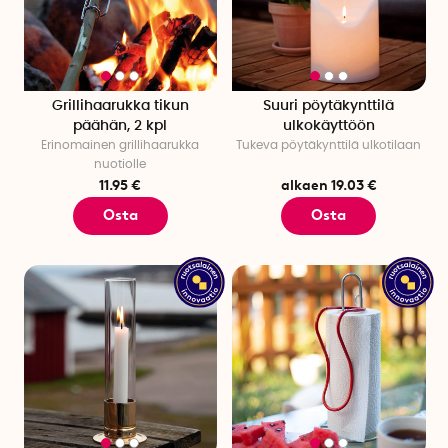
Grillihaarukka tikun
Suuri pöytäkynttilä
päähän, 2 kpl
ulkokäyttöön
Erinomainen grillihaarukka
Tukeva pöytäkynttilä ulkotilaan
nuotiolle
11.95 €
alkaen 19.03 €
Osta
Osta