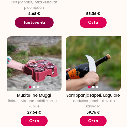
Isot jääpalat, jotka kestävät
pidempään
4.68 €
55.36 €
Tuotevahti
Osta
Mukiteline Muggi
Samppanjasapeli, Laguiole
Roisketiivis juomapidike neljälle
Laadukas sapeli tukevalla
kupille
kahvalla
27.64 €
59.76 €
Osta
Osta