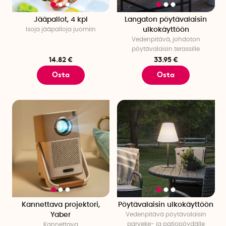
Jääpallot, 4 kpl
Langaton pöytävalaisin
Isoja jääpalloja juomiin
ulkokäyttöön
Vedenpitävä, johdoton
pöytävalaisin terassille
14.82 €
33.95 €
Osta
Osta
Kannettava projektori,
Pöytävalaisin ulkokäyttöön
Yaber
Vedenpitävä pöytävalaisin
parveke- ja patiopöydälle
Kannettava