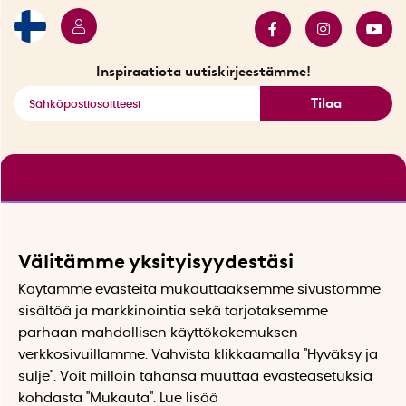
Myydyimmät tuotteet
Tarjouskulma
Katso kaikki älykkäät tuotteet
Inspiraatiota uutiskirjeestämme!
Tilaa
Välitämme yksityisyydestäsi
Käytämme evästeitä mukauttaaksemme sivustomme
sisältöä ja markkinointia sekä tarjotaksemme
parhaan mahdollisen käyttökokemuksen
verkkosivuillamme. Vahvista klikkaamalla "Hyväksy ja
sulje". Voit milloin tahansa muuttaa evästeasetuksia
kohdasta "Mukauta". Lue lisää