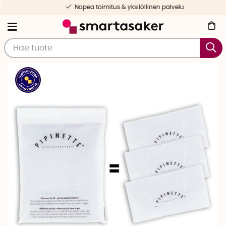
Nopea toimitus & yksilöllinen palvelu