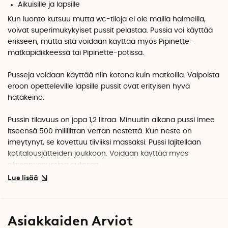
Aikuisille ja lapsille
Kun luonto kutsuu mutta wc-tiloja ei ole mailla halmeilla,
voivat superimukykyiset pussit pelastaa. Pussia voi käyttää
erikseen, mutta sitä voidaan käyttää myös Pipinette-
matkapidikkeessä tai Pipinette-potissa.
Pusseja voidaan käyttää niin kotona kuin matkoilla. Vaipoista
eroon opetteleville lapsille pussit ovat erityisen hyvä
hätäkeino.
Pussin tilavuus on jopa 1,2 litraa. Minuutin aikana pussi imee
itseensä 500 millilitran verran nestettä. Kun neste on
imeytynyt, se kovettuu tiiviiksi massaksi. Pussi lajitellaan
kotitalousjätteiden joukkoon. Voidaan käyttää myös
oksennuspussina autossa.
Asiakkaiden Arviot