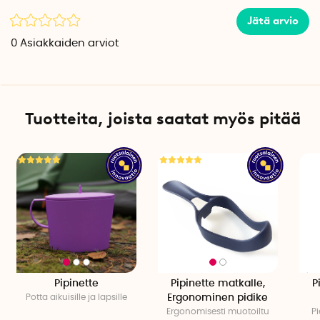
Jätä arvio
0
Asiakkaiden arviot
Tuotteita, joista saatat myös pitää
Pipinette
Pipinette matkalle,
P
Potta aikuisille ja lapsille
Ergonominen pidike
Ergonomisesti muotoiltu
Pi