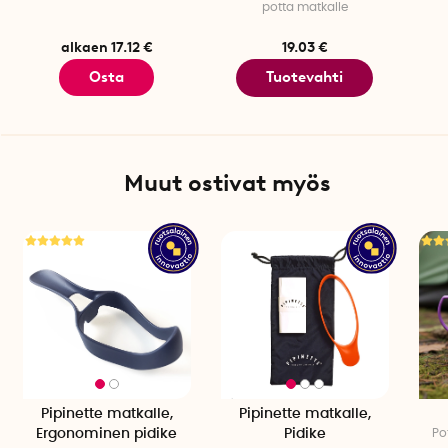
potta matkalle
alkaen 17.12 €
19.03 €
Osta
Tuotevahti
Muut ostivat myös
Pipinette matkalle,
Pipinette matkalle,
Ergonominen pidike
Pidike
Pot