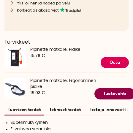
Yksilöllinen ja nopea palvelu
Korkeat asiakasarviot
Tarvikkeet
Pipinette matkalle, Pidike
15.78 €
Osta
Pipinette matkalle, Ergonominen
pidike
Tuotevahti
19.03 €
Tuotteen tiedot
Tekniset tiedot
Tietoja innovaattori
Superimukykyinen
Ei valuvaa steariinia