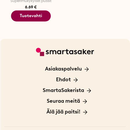
Superimukykyiset pussit
6.69 €
Tuotevahti
Asiakaspalvelu
Ota yhteyttä
Ehdot
Tietoa evästeistä
SmartaSakerista
Yksityisyydensuoja
Meistä
Seuraa meitä
Sopimusehdot
Myymälä Tukholmassa
Innovaattoriblogi
Älä jää paitsi!
Ympäristöystävälliset toimitukset
Lahjakortti