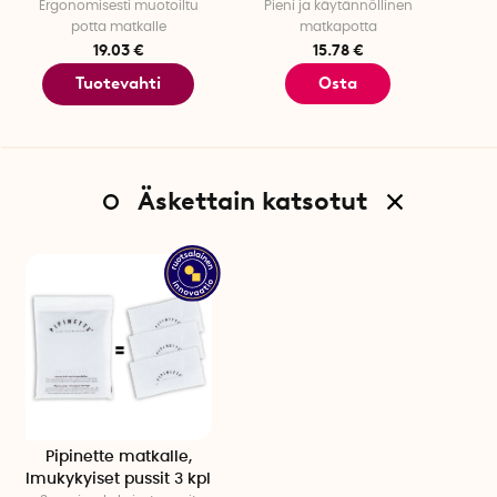
Ergonomisesti muotoiltu
Pieni ja käytännöllinen
potta matkalle
matkapotta
19.03 €
15.78 €
Tuotevahti
Osta
Äskettain katsotut
Pipinette matkalle,
Imukykyiset pussit 3 kpl