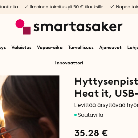
 tuotteita
Ilmainen toimitus yli 50 € tilauksille
Nopea toim
tys
Valaistus
Vapaa-aika
Turvallisuus
Ajoneuvot
Lahj
Innovaattori
Vapaa-aika
Ulkoilmaelämä
Hyttyset
Hyttysenpistokynä kännykkään 
Hyttysenpis
Heat it, USB
Lievittää ärsyttävää hyö
35.28
€