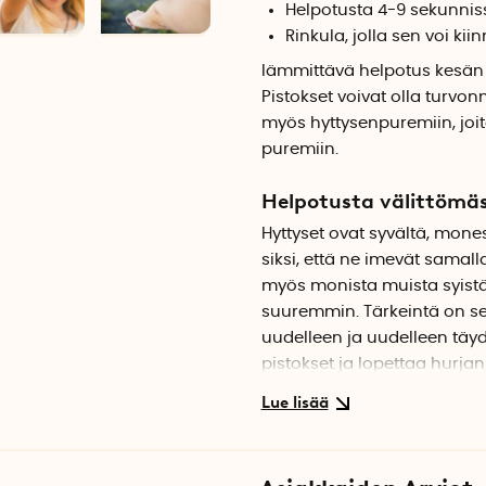
Helpotusta 4-9 sekunnis
Rinkula, jolla sen voi ki
lämmittävä helpotus kesän v
Pistokset voivat olla turvon
myös hyttysenpuremiin, joi
puremiin.
Helpotusta välittömäs
Hyttyset ovat syvältä, moness
siksi, että ne imevät samall
myös monista muista syistä, 
suuremmin. Tärkeintä on se,
uudelleen ja uudelleen täyd
pistokset ja lopettaa hurja
hyönteisten puremien kutin
Näin se toimii
Tämä on nopeaa! Kytke Heat i