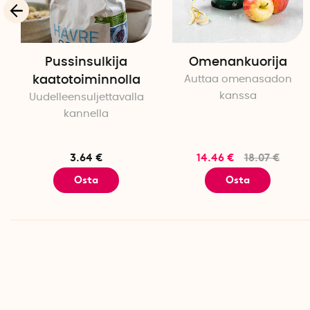
Pussinsulkija
Omenankuorija
kaatotoiminnolla
Auttaa omenasadon
kanssa
Uudelleensuljettavalla
kannella
3.64 €
14.46 €
18.07 €
Osta
Osta