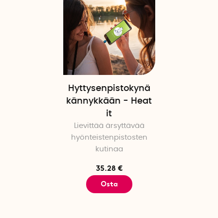
Hyttysenpistokynä
kännykkään - Heat
it
Lievittää ärsyttävää
hyönteistenpistosten
kutinaa
35.28 €
Osta