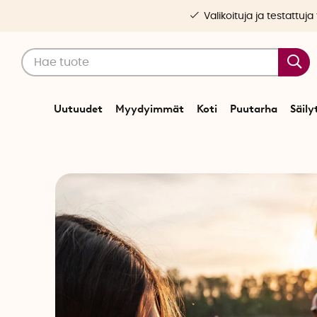
Valikoituja ja testattuja
Uutuudet
Myydyimmät
Koti
Puutarha
Säily
Alkuun