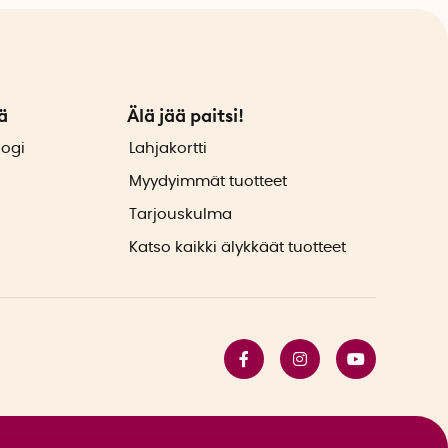
ä
Älä jää paitsi!
logi
Lahjakortti
Myydyimmät tuotteet
Tarjouskulma
Katso kaikki älykkäät tuotteet