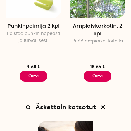
Punkinpoimija 2 kpl
Ampiaiskarkotin, 2
Poistaa punkin nopeasti
kpl
ja turvallisesti
Pitää ampiaiset loitolla
4.68 €
18.65 €
Osta
Osta
Äskettain katsotut