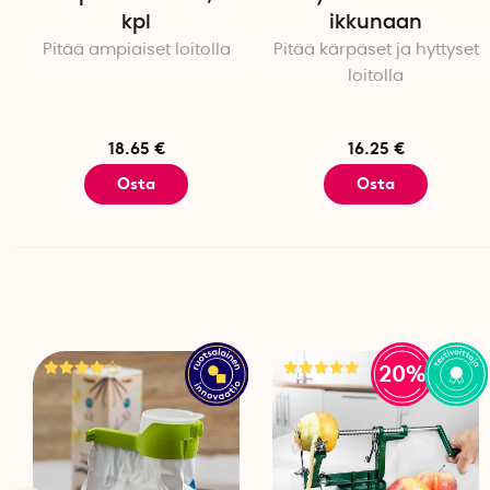
kpl
ikkunaan
Pitää ampiaiset loitolla
Pitää kärpäset ja hyttyset
loitolla
18.65 €
16.25 €
Osta
Osta
20%