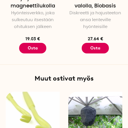
magneettilukolla
Muuta: Heat it -sovellus on 
valolla, Biobasis
Kuluttaa noin 0,1 % älypuh
Hyönteisverkko, joka
Diskreetti ja hajusteeton
Voidaan käyttää neljävuotiai
sulkeutuu itsestään
ansa lenteville
ohituksen jälkeen
hyönteisille
19.03 €
27.64 €
Osta
Osta
Muut ostivat myös