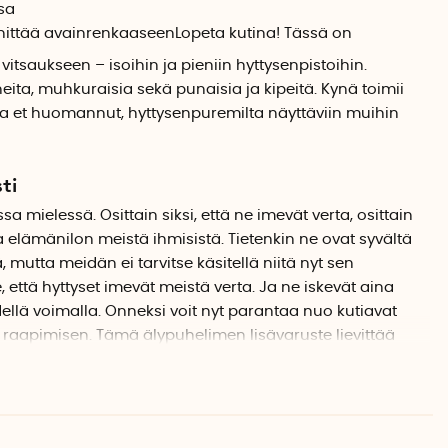
sa
innittää avainrenkaaseen
Lopeta kutina! Tässä on
itsaukseen – isoihin ja pieniin hyttysenpistoihin.
neita, muhkuraisia sekä punaisia ja kipeitä. Kynä toimii
ta et huomannut, hyttysenpuremilta näyttäviin muihin
ti
a mielessä. Osittain siksi, että ne imevät verta, osittain
a elämänilon meistä ihmisistä. Tietenkin ne ovat syvältä
mutta meidän ei tarvitse käsitellä niitä nyt sen
 että hyttyset imevät meistä verta. Ja ne iskevät aina
ellä voimalla. Onneksi voit nyt parantaa nuo kutiavat
n raapimisen. Tämä älypuhelimen lisävaruste lievittää
aa lämpönastalla – nopeasti ja tehokkaasti!
t puhelimesi latausporttiin ja avaa sovellus, niin olet jo