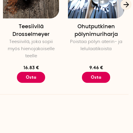
Teesiivilä
Ohutputkinen
Drosselmeyer
pölynimuriharja
Teesiivilä, joka sopii
Poistaa pölyn aterin- ja
myös hienojakoiselle
lelulaatikoista
teelle
16.83 €
9.46 €
Osta
Osta