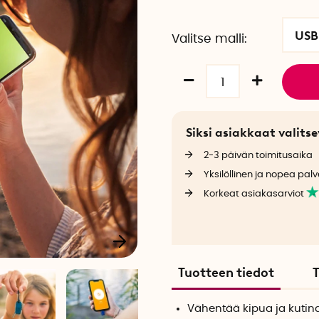
USB
Valitse malli
Siksi asiakkaat valit
2-3 päivän toimitusaika
Yksilöllinen ja nopea palv
Korkeat asiakasarviot
Tuotteen tiedot
T
Vähentää kipua ja kutin