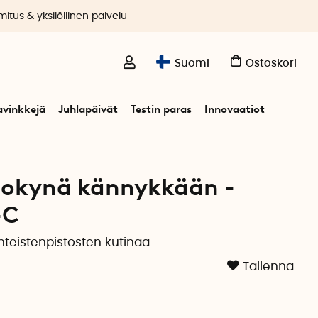
itus & yksilöllinen palvelu
Suomi
Ostoskori
avinkkejä
Juhlapäivät
Testin paras
Innovaatiot
- Heat it
tokynä kännykkään -
-C
nteistenpistosten kutinaa
Tallenna