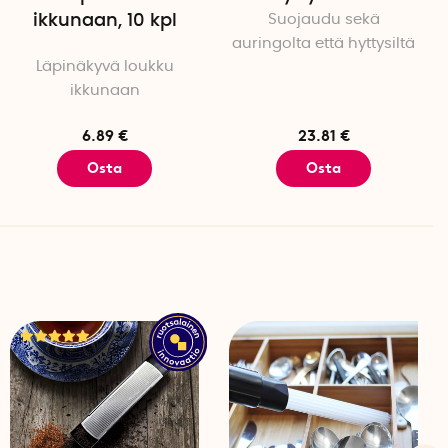
saatavana useilla kielillä
ikkunaan, 10 kpl
Suojaudu sekä
elimen akusta käyttökertaa kohden
auringolta että hyttysiltä
Läpinäkyvä loukku
lle ja sitä vanhemmille lapsille
ikkunaan
6.89 €
23.81 €
Osta
Osta