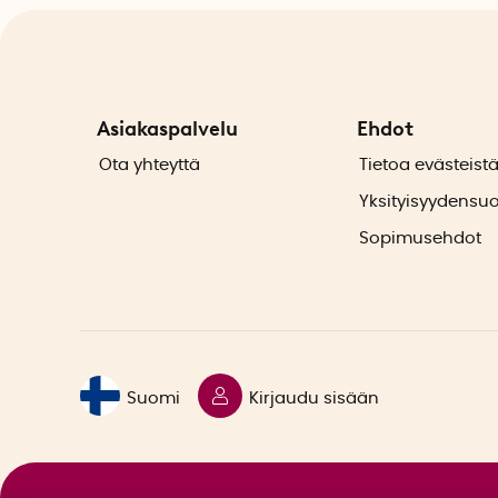
Asiakaspalvelu
Ehdot
Ota yhteyttä
Tietoa evästeist
Yksityisyydensu
Sopimusehdot
Suomi
Kirjaudu sisään