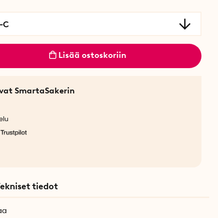
-C
Lisää ostoskoriin
sevat SmartaSakerin
elu
ekniset tiedot
aa