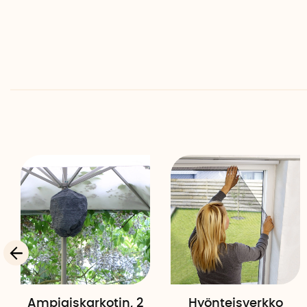
Ampiaiskarkotin, 2
Hyönteisverkko