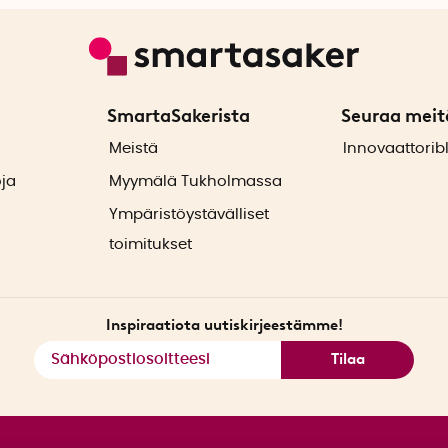
SmartaSakerista
Seuraa meit
ä
Meistä
Innovaattorib
oja
Myymälä Tukholmassa
Ympäristöystävälliset
toimitukset
Inspiraatiota uutiskirjeestämme!
Tilaa