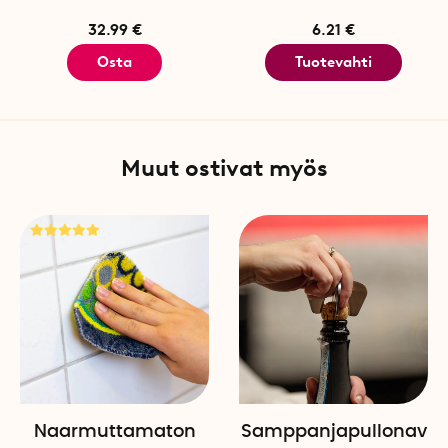
32.99 €
6.21 €
Osta
Tuotevahti
Muut ostivat myös
Naarmuttamaton
Samppanjapullonav