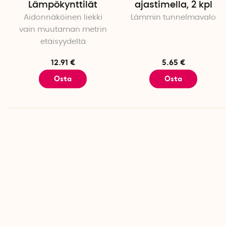
Lämpökynttilät
ajastimella, 2 kpl
Aidonnäköinen liekki
Lämmin tunnelmavalo
vain muutaman metrin
etäisyydeltä
12.91 €
5.65 €
Osta
Osta