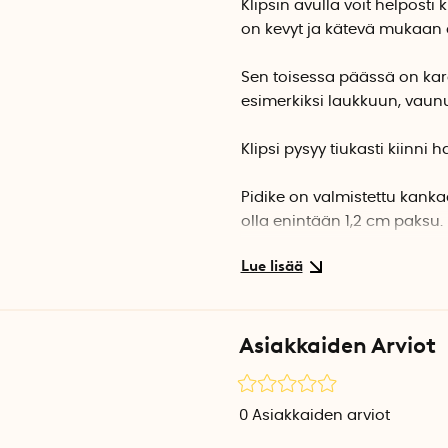
Klipsin avulla voit helpost
on kevyt ja kätevä mukaan o
Sen toisessa päässä on karab
esimerkiksi laukkuun, vaunu
Klipsi pysyy tiukasti kiinni
Pidike on valmistettu kank
olla enintään 1,2 cm paksu.
Tuotetiedot
Materiaali: Kangas, ruostu
Pituus: 11,5 cm
Asiakkaiden Arviot
Leveys: 2,5 cm
Karabiinihakasen aukko: n. 
0
Asiakkaiden arviot