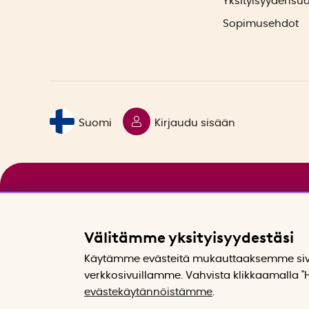
Yksityisyydensu
Sopimusehdot
Suomi
Kirjaudu sisään
Välitämme yksityisyydestäsi
Käytämme evästeitä mukauttaaksemme sivu
verkkosivuillamme. Vahvista klikkaamalla "H
evästekäytännöistämme
.