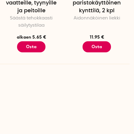
vaatteille, tyynyille
paristokäyttöinen
ja peitoille
kynttilä, 2 kpl
Säästä tehokkaasti
Aidonnäköinen liekki
säilytystilaa
alkaen 5.65 €
11.95 €
Osta
Osta