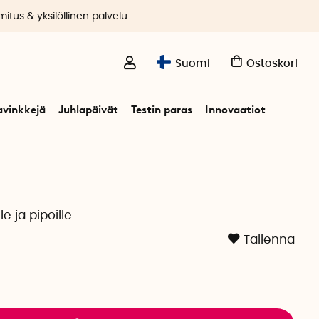
itus & yksilöllinen palvelu
Suomi
Ostoskori
avinkkejä
Juhlapäivät
Testin paras
Innovaatiot
le ja pipoille
Tallenna