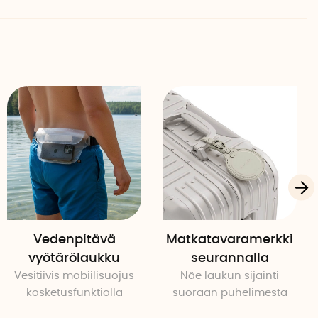
Vedenpitävä
Matkatavaramerkki
vyötärölaukku
seurannalla
Vesitiivis mobiilisuojus
Näe laukun sijainti
kosketusfunktiolla
suoraan puhelimesta