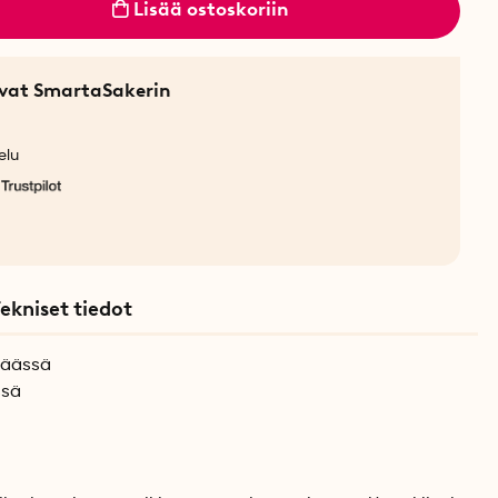
Lisää ostoskoriin
sevat SmartaSakerin
elu
ekniset tiedot
päässä
ssä