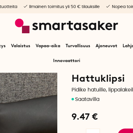
 tuotteita
Ilmainen toimitus yli 50 € tilauksille
Nopea toim
tys
Valaistus
Vapaa-aika
Turvallisuus
Ajoneuvot
Lahj
Innovaattori
Alkuun
Vapaa-aika
Matkustaminen
Hattuklipsi
Hattuklipsi
Pidike hatuille, lippalakeil
9.47
€