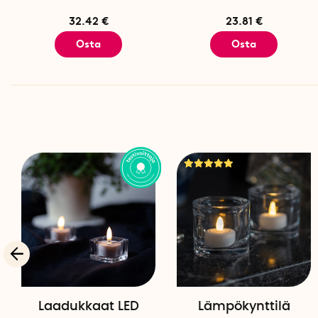
32.42 €
23.81 €
Osta
Osta
Laadukkaat LED
Lämpökynttilä