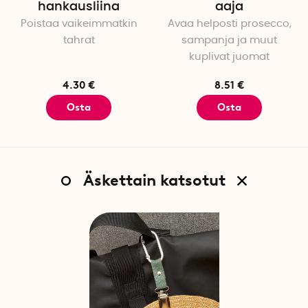
hankausliina
aaja
Poistaa vaikeimmatkin
Avaa helposti prosecco,
tahrat
sampanja ja muut
kuplivat juomat
4.30 €
8.51 €
Osta
Osta
Äskettain katsotut