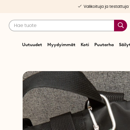
Valikoituja ja testattuja
Uutuudet
Myydyimmät
Koti
Puutarha
Säily