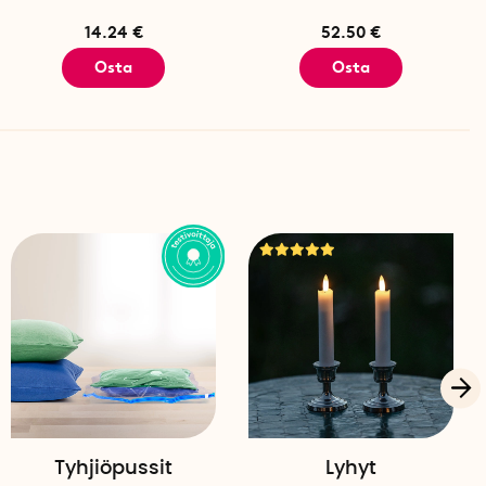
14.24 €
52.50 €
Osta
Osta
Tyhjiöpussit
Lyhyt