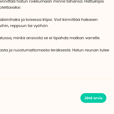
i kiinnittää hatun roikkumaan minne tahansa. Hattuklipsi
tettavaksi.
iinihaka ja toisessa klipsi. Voit kiinnittää hakasen
ihin, reppuun tai vyöhön.
 hatussa, minkä ansiosta se ei tipahda matkan varrelle.
aasta ja ruostumattomasta teräksestä. Hatun reunan tulee
maton teräs
1,2 cm
Jätä arvio