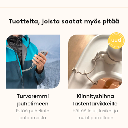
Tuotteita, joista saatat myös pitää
Turvaremmi
Kiinnityshihna
puhelimeen
lastentarvikkeille
Estää puhelinta
Hältää lelut, lusikat ja
putoamasta
mukit paikallaan