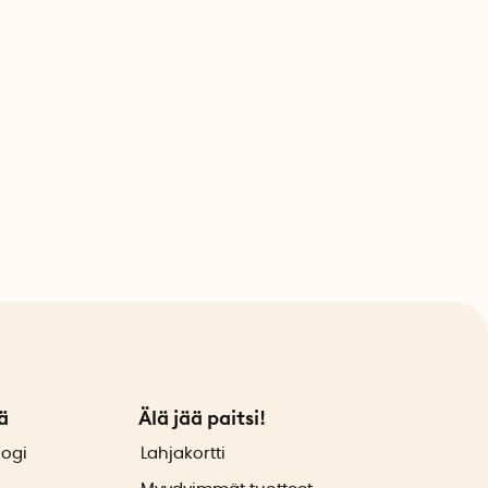
ä
Älä jää paitsi!
logi
Lahjakortti