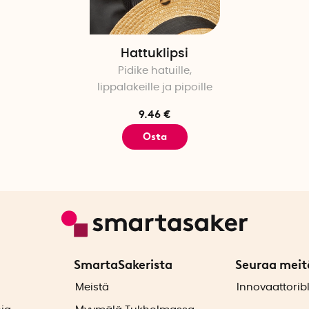
Hattuklipsi
Pidike hatuille,
lippalakeille ja pipoille
9.46 €
Osta
SmartaSakerista
Seuraa meit
ä
Meistä
Innovaattorib