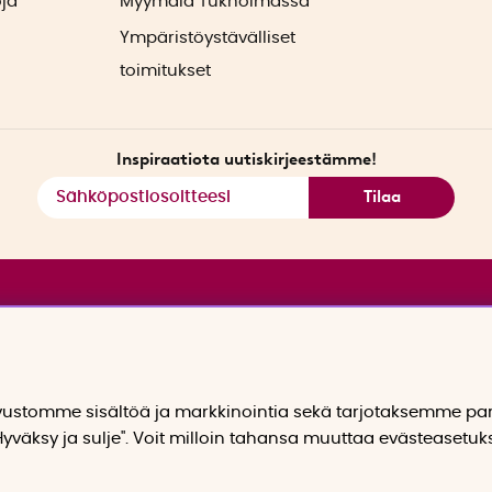
oja
Myymälä Tukholmassa
Ympäristöystävälliset
toimitukset
Inspiraatiota uutiskirjeestämme!
Tilaa
stomme sisältöä ja markkinointia sekä tarjotaksemme p
yväksy ja sulje". Voit milloin tahansa muuttaa evästeasetuk