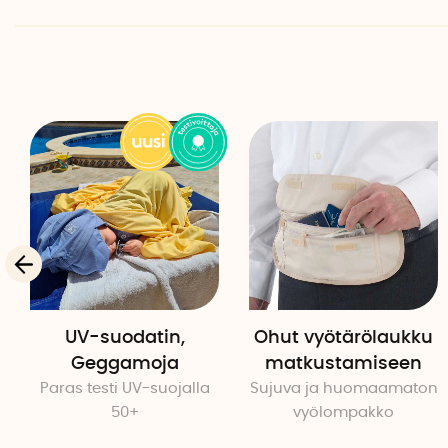
UV-suodatin,
Ohut vyötärölaukku
Geggamoja
matkustamiseen
Paras testi UV-suojalla
Sujuva ja huomaamaton
50+
vyölompakko