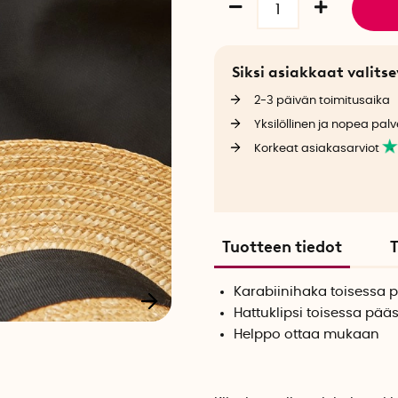
Siksi asiakkaat valit
2-3 päivän toimitusaika
Yksilöllinen ja nopea palv
Korkeat asiakasarviot
Tuotteen tiedot
T
Karabiinihaka toisessa 
Hattuklipsi toisessa pää
Helppo ottaa mukaan