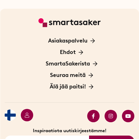
Asiakaspalvelu
Ota yhteyttä
Ehdot
Tietoa evästeistä
SmartaSakerista
Yksityisyydensuoja
Meistä
Seuraa meitä
Sopimusehdot
Myymälä Tukholmassa
Innovaattoriblogi
Älä jää paitsi!
Ympäristöystävälliset toimitukset
Lahjakortti
Myydyimmät tuotteet
Tarjouskulma
Katso kaikki älykkäät tuotteet
Inspiraatiota uutiskirjeestämme!