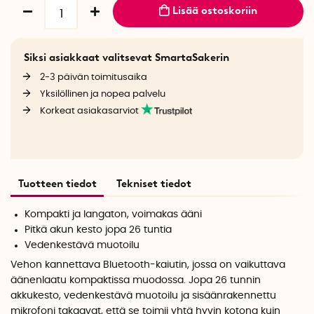
Lisää ostoskoriin
Siksi asiakkaat valitsevat SmartaSakerin
2-3 päivän toimitusaika
Yksilöllinen ja nopea palvelu
Korkeat asiakasarviot
Tuotteen tiedot
Tekniset tiedot
Kompakti ja langaton, voimakas ääni
Pitkä akun kesto jopa 26 tuntia
Vedenkestävä muotoilu
Vehon kannettava Bluetooth-kaiutin, jossa on vaikuttava
äänenlaatu kompaktissa muodossa. Jopa 26 tunnin
akkukesto, vedenkestävä muotoilu ja sisäänrakennettu
mikrofoni takaavat, että se toimii yhtä hyvin kotona kuin