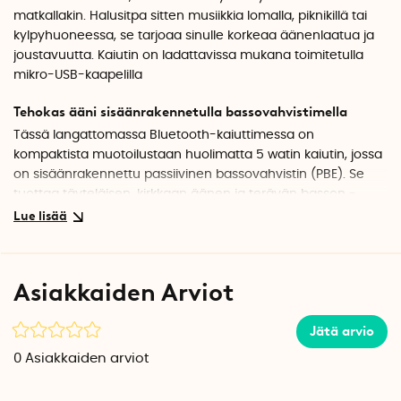
matkallakin. Halusitpa sitten musiikkia lomalla, piknikillä tai
kylpyhuoneessa, se tarjoaa sinulle korkeaa äänenlaatua ja
joustavuutta. Kaiutin on ladattavissa mukana toimitetulla
mikro-USB-kaapelilla
Tehokas ääni sisäänrakennetulla bassovahvistimella
Tässä langattomassa Bluetooth-kaiuttimessa on
kompaktista muotoilustaan huolimatta 5 watin kaiutin, jossa
on sisäänrakennettu passiivinen bassovahvistin (PBE). Se
tuottaa täyteläisen, kirkkaan äänen ja terävän basson -
täydellinen kaikkeen podcasteista raskaaseen
bassomusiikkiin.
Vedenkestävä rakenne
Asiakkaiden Arviot
Bluetooth-kaiutin on IPX4-luokiteltu, mikä tarkoittaa, että se
kestää vesiroiskeet kaikista suunnista. Tämä tarkoittaa, että
Jätä arvio
voit käyttää kaiutinta ulkona kevyessä sateessa tai sijoittaa
sen hyllylle suihkussa, jossa se voi altistua kevyille
0
Asiakkaiden arviot
vesiroiskeille.
HUOM! Kaiutinta ei voi upottaa tai roiskia veteen.