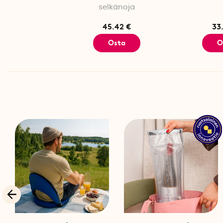
selkänoja
45.42 €
33
Osta
O