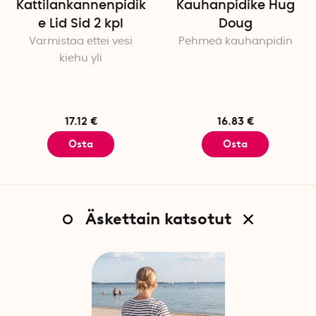
Kattilankannenpidik
Kauhanpidike Hug
e Lid Sid 2 kpl
Doug
Varmistaa ettei vesi
Pehmeä kauhanpidin
kiehu yli
17.12 €
16.83 €
Osta
Osta
Äskettain katsotut