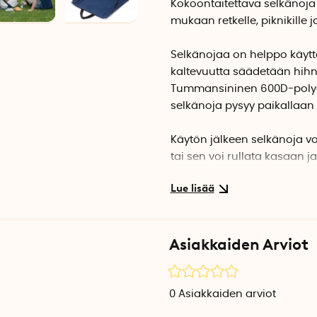
Kokoontaitettava selkänoja 
mukaan retkelle, piknikille j
Selkänojaa on helppo käyttä
kaltevuutta säädetään hihn
Tummansininen 600D-polyest
selkänoja pysyy paikallaan
Käytön jälkeen selkänoja v
tai sen voi rullata kasaan ja
pieni säilytystasku tavaroid
Selkänoja kestää vettä, jote
käyttäessä. Anna kankaan ku
Asiakkaiden Arviot
Mitat: 41 cm x 41 cm x 41 cm
Materiaali: 600D polyesteri
0
Asiakkaiden arviot