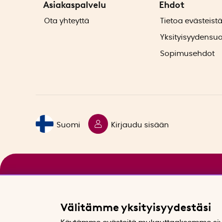
Asiakaspalvelu
Ehdot
Ota yhteyttä
Tietoa evästeist
Yksityisyydensu
Sopimusehdot
Suomi
Kirjaudu sisään
Välitämme yksityisyydestäsi