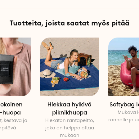
Tuotteita, joista saatat myös pitää
okoinen
Hiekkaa hylkivä
Softybag 
k-huopa
piknikhuopa
Mukava l
rannalle ja u
, kestävä ja
Hiekaton rantapeitto,
npitävä
joka on helppo ottaa
mukaan