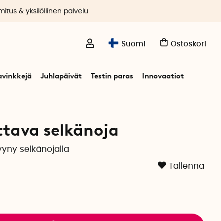
itus & yksilöllinen palvelu
Suomi
Ostoskori
avinkkejä
Juhlapäivät
Testin paras
Innovaatiot
tava selkänoja
yyny selkänojalla
Tallenna