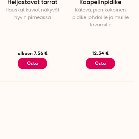
Heijastavat tarrat
Kaapelinpidike
Hauskat kuviot näkyvät
Kätevä, pienikokoinen
hyvin pimeässä
pidike johdoille ja muille
tavaroille
alkaen 7.56 €
12.34 €
Osta
Osta