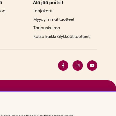
ä
Älä jää paitsi!
logi
Lahjakortti
Myydyimmät tuotteet
Tarjouskulma
Katso kaikki älykkäät tuotteet