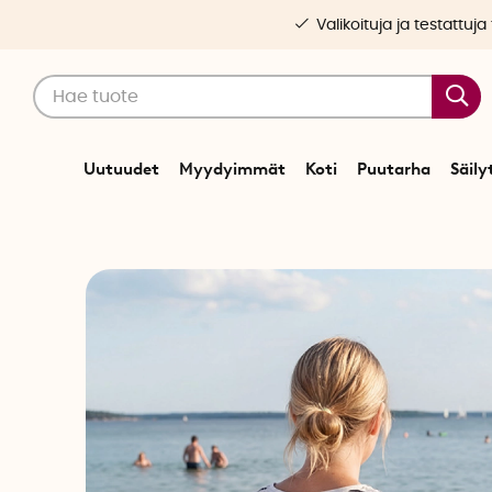
Valikoituja ja testattuja
Uutuudet
Myydyimmät
Koti
Puutarha
Säily