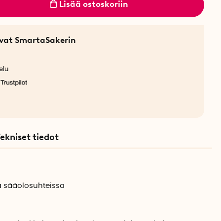
Lisää ostoskoriin
sevat SmartaSakerin
elu
ekniset tiedot
a sääolosuhteissa