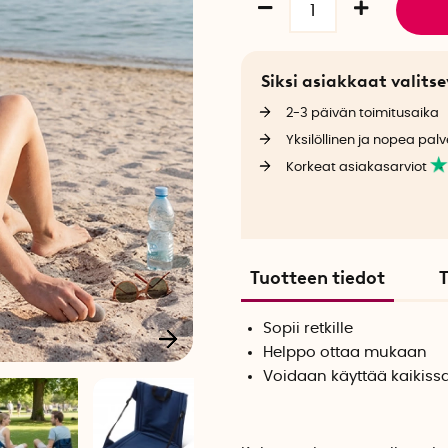
Siksi asiakkaat valit
2-3 päivän toimitusaika
Yksilöllinen ja nopea palv
Korkeat asiakasarviot
Tuotteen tiedot
T
Sopii retkille
Helppo ottaa mukaan
Voidaan käyttää kaikiss