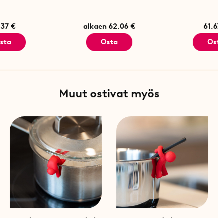
.37 €
alkaen 62.06 €
61.6
sta
Osta
Os
Muut ostivat myös