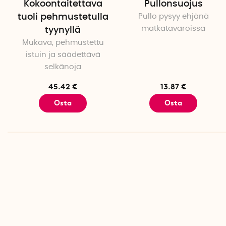
Kokoontaitettava
Pullonsuojus
tuoli pehmustetulla
Pullo pysyy ehjänä
matkatavaroissa
tyynyllä
Mukava, pehmustettu
istuin ja säädettävä
selkänoja
45.42 €
13.87 €
Osta
Osta