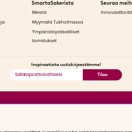
SmartaSakerista
Seuraa meit
ä
Meistä
Innovaattorib
oja
Myymälä Tukholmassa
Ympäristöystävälliset
toimitukset
Inspiraatiota uutiskirjeestämme!
Tilaa