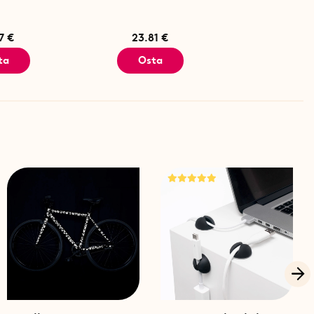
7 €
23.81 €
ta
Osta