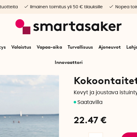
 tuotteita
Ilmainen toimitus yli 50 € tilauksille
Nopea toim
tys
Valaistus
Vapaa-aika
Turvallisuus
Ajoneuvot
Lahj
Innovaattori
Alkuun
Vapaa-aika
Ulkoilmaelämä
Kokoontaitettava selkänoja
Kokoontaitet
Kevyt ja joustava istuint
22.47
€