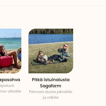
leposohva
Pitkä istuinalusta
epotuoli
Sagaform
ima-altaalle
Pehmeä alusta piknikille
ja retkille