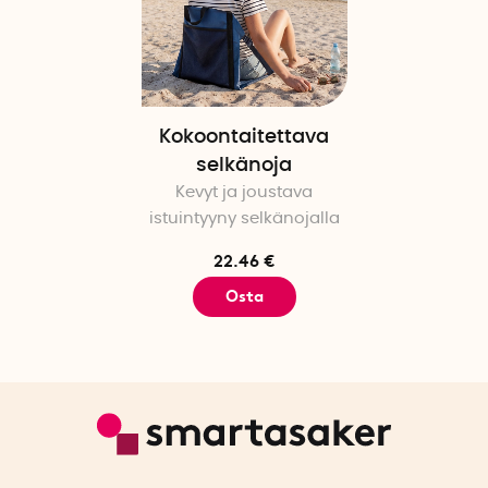
Kokoontaitettava
selkänoja
Kevyt ja joustava
istuintyyny selkänojalla
22.46 €
Osta