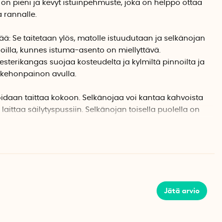
on pieni ja kevyt istuinpehmuste, joka on helppo ottaa
a rannalle.
ä: Se taitetaan ylös, matolle istuudutaan ja selkänojan
oilla, kunnes istuma-asento on miellyttävä.
erikangas suojaa kosteudelta ja kylmiltä pinnoilta ja
 kehonpainon avulla.
oidaan taittaa kokoon. Selkänojaa voi kantaa kahvoista
 laittaa säilytyspussiin. Selkänojan toisella puolella on
en säilytykseen.
n se ei vaurioidu esimerkiksi sateessa tai lumessa
ivua kunnolla käyttökertojen välillä.
Jätä arvio