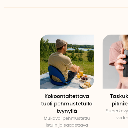
Kokoontaitettava
Taskuk
tuoli pehmustetulla
pikni
tyynyllä
Superkevyt
vede
Mukava, pehmustettu
istuin ja säädettävä