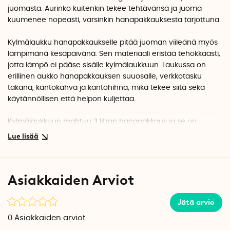
juomasta. Aurinko kuitenkin tekee tehtävänsä ja juoma
kuumenee nopeasti, varsinkin hanapakkauksesta tarjottuna.
Kylmälaukku hanapakkaukselle pitää juoman viileänä myös
lämpimänä kesäpäivänä. Sen materiaali eristää tehokkaasti,
jotta lämpö ei pääse sisälle kylmälaukkuun. Laukussa on
erillinen aukko hanapakkauksen suuosalle, verkkotasku
takana, kantokahva ja kantohihna, mikä tekee siitä sekä
käytännöllisen että helpon kuljettaa.
Kylmälaukkuun mahtuu 3 litran hanapakkaus ja se on
saatavilla useissa väreissä.
Vinkki!
Jäähdytystehoa voi lisätä asettamalla laukkuun
kylmäkalle.
Asiakkaiden Arviot
Jätä arvio
0
Asiakkaiden arviot