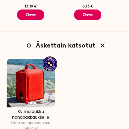
13.19 €
8.13 €
Osta
Osta
Äskettain katsotut
Kylmälaukku
hanapakkaukselle
Pitää hanapakkauksen
kylmänä