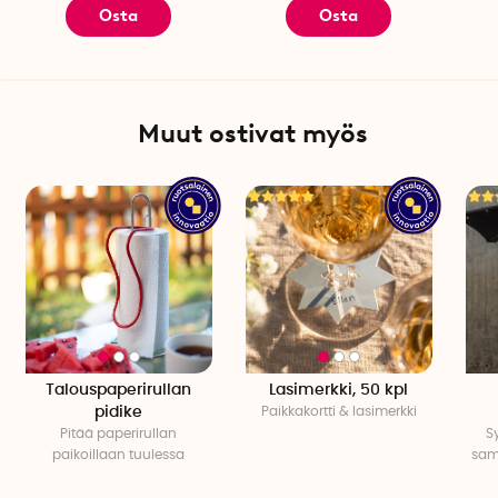
Osta
Osta
Muut ostivat myös
Talouspaperirullan
Lasimerkki, 50 kpl
pidike
Paikkakortti & lasimerkki
Pitää paperirullan
S
paikoillaan tuulessa
sam