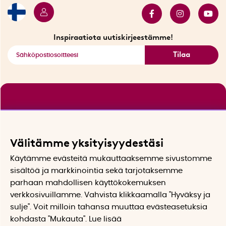
Tarjouskulma
Katso kaikki älykkäät tuotteet
Inspiraatiota uutiskirjeestämme!
Tilaa
Välitämme yksityisyydestäsi
Käytämme evästeitä mukauttaaksemme sivustomme
sisältöä ja markkinointia sekä tarjotaksemme
parhaan mahdollisen käyttökokemuksen
verkkosivuillamme. Vahvista klikkaamalla "Hyväksy ja
sulje". Voit milloin tahansa muuttaa evästeasetuksia
kohdasta "Mukauta". Lue lisää