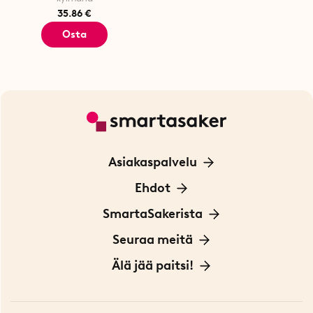
35.86 €
Osta
Asiakaspalvelu
Ota yhteyttä
Ehdot
Tietoa evästeistä
SmartaSakerista
Yksityisyydensuoja
Meistä
Seuraa meitä
Sopimusehdot
Myymälä Tukholmassa
Innovaattoriblogi
Älä jää paitsi!
Ympäristöystävälliset toimitukset
Lahjakortti
Myydyimmät tuotteet