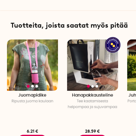
Tuotteita, joista saatat myös pitää
Juomapidike
Hanapakkausteline
Juh
Ripusta juoma kaulaan
Tee kaatamisesta
Port
helpompaa ja sujuvampaa
6.21 €
28.59 €