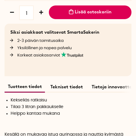
Lisää ostoskoriin
Siksi asiakkaat valitsevat SmartaSakerin
2-3 päivän toimitusaika
Yksilöllinen ja nopea palvelu
Korkeat asiakasarviot
Tuotteen tiedot
Tekniset tiedot
Tietoja innovaattori
Kekseliäs ratkaisu
Tilaa 3 litran pakkaukselle
Helppo kantaa mukana
Kesällä on mukavaa istua auringossa ja nauttia kylmästä