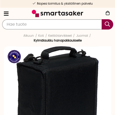
Nopea toimitus & yksilöllinen palvelu
Alkuun
Koti
Keittiötarvikkeet
Juomat
Kylmälaukku hanapakkaukselle