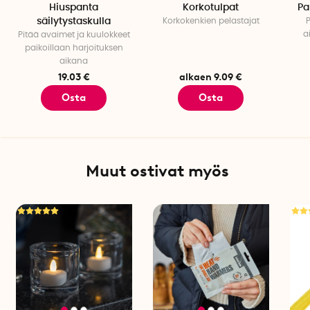
Hiuspanta
Korkotulpat
Pa
samettikangas.
säilytystaskulla
Korkokenkien pelastajat
P
a
Pitää avaimet ja kuulokkeet
paikoillaan harjoituksen
aikana
19.03 €
alkaen 9.09 €
Osta
Osta
Muut ostivat myös