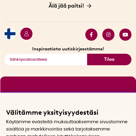
Sopimusehdot
Myymälä Tukholmassa
Innovaattoriblogi
Älä jää paitsi!
Ympäristöystävälliset toimitukset
Lahjakortti
Myydyimmät tuotteet
Tarjouskulma
Katso kaikki älykkäät tuotteet
Inspiraatiota uutiskirjeestämme!
Tilaa
Välitämme yksityisyydestäsi
Käytämme evästeitä mukauttaaksemme sivustomme
sisältöä ja markkinointia sekä tarjotaksemme