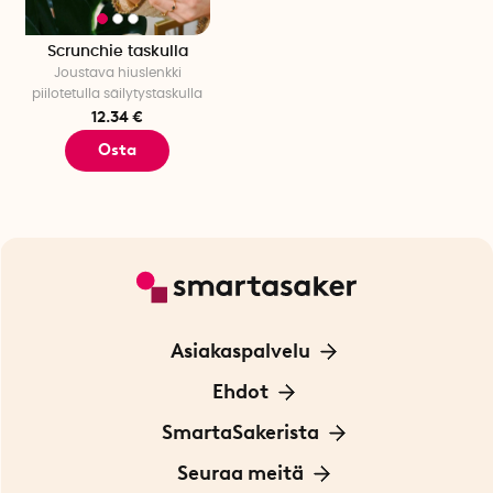
Scrunchie taskulla
Joustava hiuslenkki
piilotetulla säilytystaskulla
12.34 €
Osta
Asiakaspalvelu
Ota yhteyttä
Ehdot
Tietoa evästeistä
SmartaSakerista
Yksityisyydensuoja
Meistä
Seuraa meitä