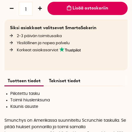
Lisää ostoskoriin
Siksi asiakkaat valitsevat SmartaSakerin
2-3 päivän toimitusaika
Yksilöllinen ja nopea palvelu
Korkeat asiakasarviot
Tuotteen tiedot
Tekniset tiedot
Piilotettu tasku
Toimii hiuslenksuna
Kaunis asuste
Smunchys on Amerikassa suunniteltu Scrunchie taskulla. Se
pitää hiukset ponnarilla ja toimii samalla