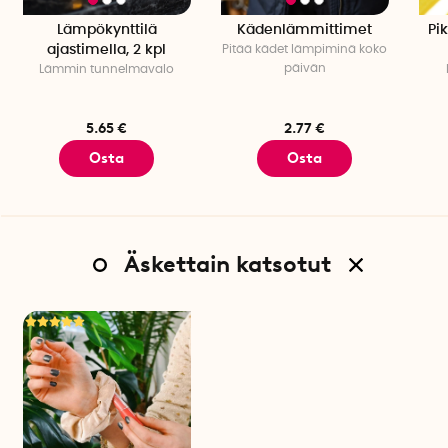
Lämpökynttilä
Kädenlämmittimet
Pi
ajastimella, 2 kpl
Pitää kädet lämpiminä koko
päivän
Lämmin tunnelmavalo
5.65 €
2.77 €
Osta
Osta
Äskettain katsotut