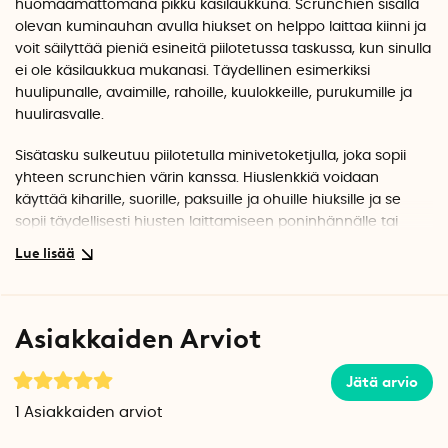
huomaamattomana pikku käsilaukkuna. Scrunchien sisällä
olevan kuminauhan avulla hiukset on helppo laittaa
kiinni
ja
voit säilyttää pieniä esineitä
piilotetussa taskussa
, kun sinulla
ei ole käsilaukkua mukanasi. Täydellinen esimerkiksi
huulipunalle, avaimille, rahoille, kuulokkeille, purukumille ja
huulirasvalle.
Sisätasku sulkeutuu piilotetulla minivetoketjulla, joka sopii
yhteen scrunchien värin kanssa. Hiuslenkkiä voidaan
käyttää kiharille, suorille, paksuille ja ohuille hiuksille ja se
sopii täydellisesti hiusten laittamiseen poninhännälle tai
nutturalle. Kun hiukset ovat vapaana, Smunchys toimii
tyylikääänä asusteena ranteen ympärillä.
Mukava hiuslenkki on yhtä tyylikäs niin arkeen kuin juhlaan ja
Asiakkaiden Arviot
illanviettoihin. Scrunchie on hyödyllinen myös kävelyillä,
juoksulenkeillä ja kuntosalilla sekä matkoilla, retkillä ja
konserteissa.
Jätä arvio
1
Asiakkaiden arviot
Smunchyjä on saatavana useissa versioissa