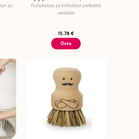
yyn ja
Puhdistaa ja kiillottaa pelkällä
vedellä
15.78 €
Osta