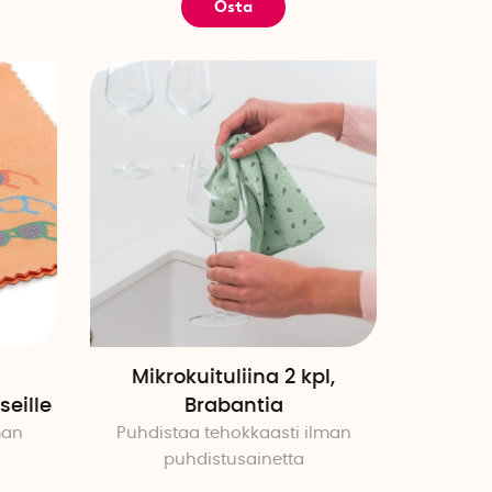
Osta
Mikrokuituliina 2 kpl,
seille
Brabantia
man
Puhdistaa tehokkaasti ilman
puhdistusainetta