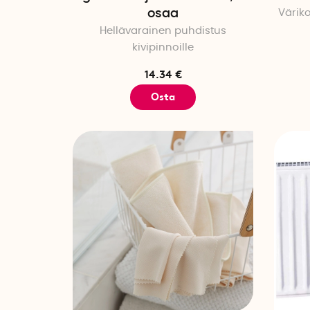
osaa
Väriko
Hellävarainen puhdistus
kivipinnoille
14.34 €
Osta