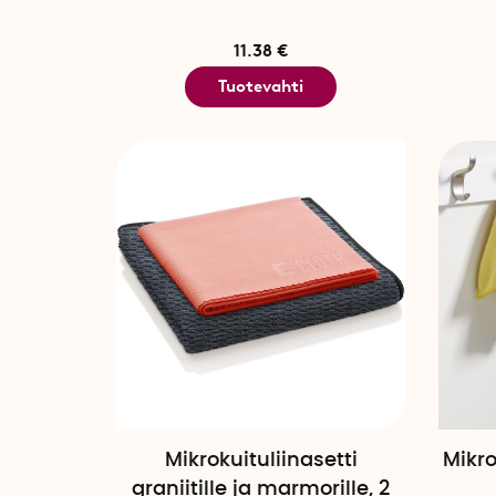
11.38 €
Tuotevahti
Mikrokuituliinasetti
Mikro
graniitille ja marmorille, 2