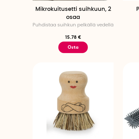
Mikrokuitusetti suihkuun, 2
P
osaa
Puhdistaa suihkun pelkällä vedellä
15.78 €
Osta