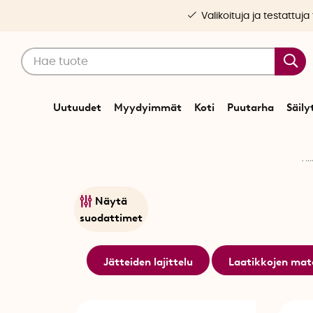
Valikoituja ja testattuja
Uutuudet
Myydyimmät
Koti
Puutarha
Säily
Al
Näytä
suodattimet
Jätteiden lajittelu
Laatikkojen mat