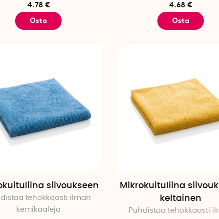
4.78 €
4.68 €
Osta
Osta
okuituliina siivoukseen
Mikrokuituliina siivou
distaa tehokkaasti ilman
keltainen
kemikaaleja
Puhdistaa tehokkaasti i