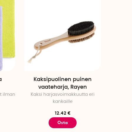
Korkein hinta
Julkistamispäivä
a
Kaksipuolinen puinen
vaateharja, Rayen
at ilman
Kaksi harjasvoimakkuutta eri
kankaille
12.42 €
Osta