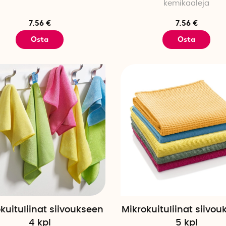
kemikaaleja
7.56 €
7.56 €
Osta
Osta
kuituliinat siivoukseen
Mikrokuituliinat siivou
4 kpl
5 kpl