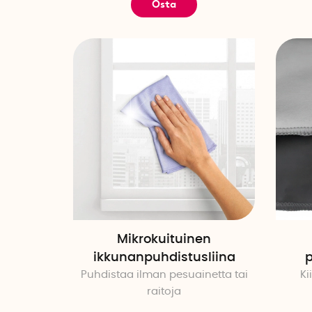
Osta
Mikrokuituinen
ikkunanpuhdistusliina
p
Puhdistaa ilman pesuainetta tai
Ki
raitoja