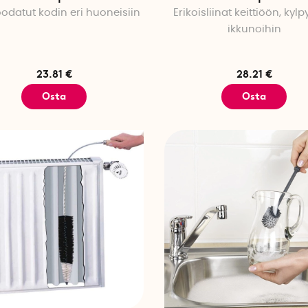
odatut kodin eri huoneisiin
Erikoisliinat keittiöön, kylp
ikkunoihin
23.81 €
28.21 €
Osta
Osta