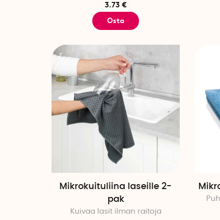
3.73 €
Osta
Mikrokuituliina laseille 2-
Mikr
pak
Puh
Kuivaa lasit ilman raitoja