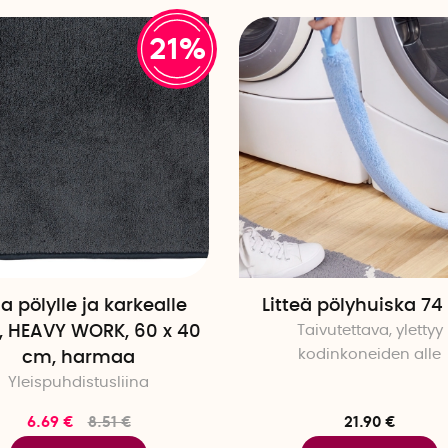
21%
na pölylle ja karkealle
Litteä pölyhuiska 7
le, HEAVY WORK, 60 x 40
Taivutettava, ylettyy
kodinkoneiden alle
cm, harmaa
Yleispuhdistusliina
6.69 €
8.51 €
21.90 €