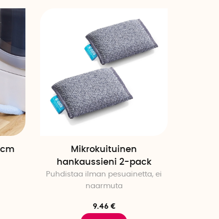
4 cm
Mikrokuituinen
hankaussieni 2-pack
Puhdistaa ilman pesuainetta, ei
naarmuta
9.46 €