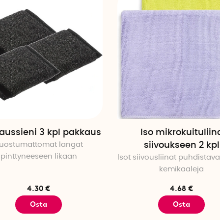
aussieni 3 kpl pakkaus
Iso mikrokuituliin
uostumattomat langat
siivoukseen 2 kpl
pinttyneeseen likaan
Isot siivousliinat puhdistav
kemikaaleja
4.30 €
4.68 €
Osta
Osta