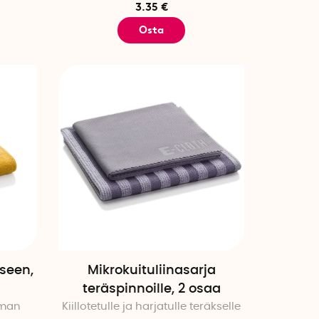
3.35 €
Osta
kseen,
Mikrokuituliinasarja
teräspinnoille, 2 osaa
lman
Kiillotetulle ja harjatulle teräkselle