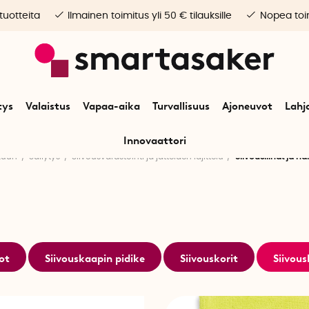
 tuotteita
Ilmainen toimitus yli 50 € tilauksille
Nopea toim
tys
Valaistus
Vapaa-aika
Turvallisuus
Ajoneuvot
Lahj
Innovaattori
kuun
Säilytys
Siivousvarastointi ja jätteiden lajittelu
Siivousliinat ja har
ot
Siivouskaapin pidike
Siivouskorit
Siivous