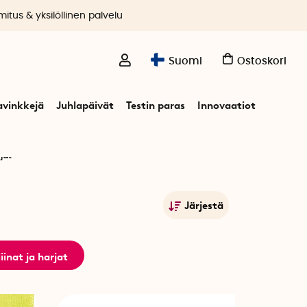
itus & yksilöllinen palvelu
Suomi
Ostoskori
avinkkejä
Juhlapäivät
Testin paras
Innovaatiot
jat
Järjestä
Suosituimmat
Nimet A-Ö
liinat ja harjat
Nimet Ö-A
Alin hinta