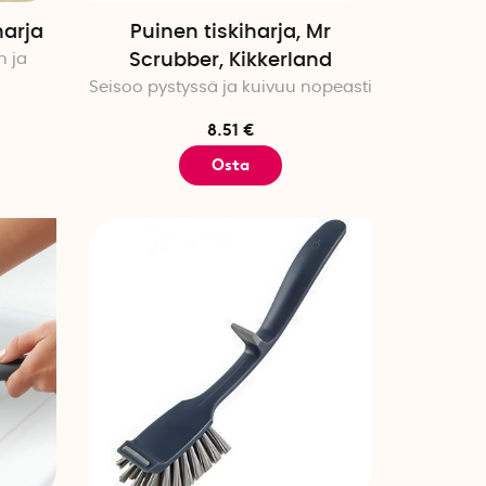
harja
Puinen tiskiharja, Mr
n ja
Scrubber, Kikkerland
Seisoo pystyssä ja kuivuu nopeasti
8.51 €
Osta