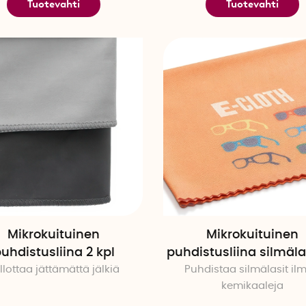
Tuotevahti
Tuotevahti
Mikrokuituinen
Mikrokuituinen
uhdistusliina 2 kpl
puhdistusliina silmäla
illottaa jättämättä jälkiä
Puhdistaa silmälasit il
kemikaaleja