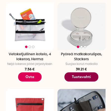
Vetoketjullinen kotelo, 4
Pyöreä matkakorulipas,
lokeroa, Herma
Stackers
Neljä lokeroa pitää järjestyksen
Suojaa korut matkalla
7.56 €
39.21 €
Osta
Tuotevahti