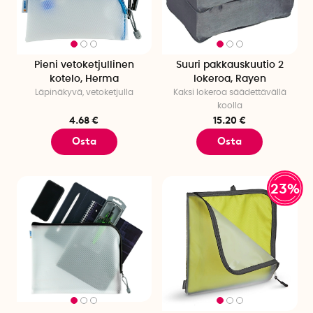
Pieni vetoketjullinen
Suuri pakkauskuutio 2
kotelo, Herma
lokeroa, Rayen
Läpinäkyvä, vetoketjulla
Kaksi lokeroa säädettävällä
koolla
4.68 €
15.20 €
Osta
Osta
23%