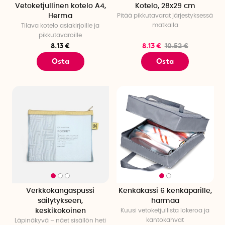
Vetoketjullinen kotelo A4,
Kotelo, 28x29 cm
Herma
Pitää pikkutavarat järjestyksessä
matkalla
Tilava kotelo asiakirjoille ja
pikkutavaroille
8.13 €
8.13 €
10.52 €
Osta
Osta
Verkkokangaspussi
Kenkäkassi 6 kenkäparille,
säilytykseen,
harmaa
keskikokoinen
Kuusi vetoketjullista lokeroa ja
kantokahvat
Läpinäkyvä – näet sisällön heti