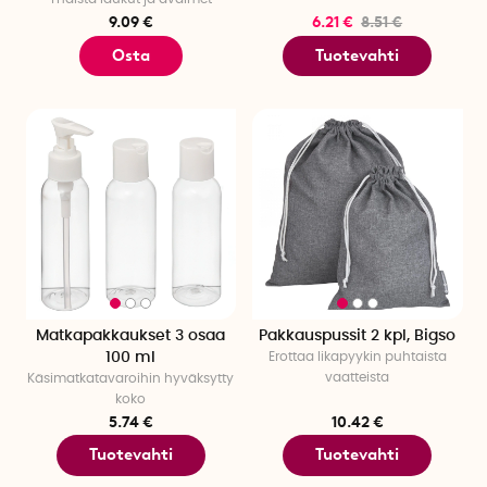
9.09 €
6.21 €
8.51 €
Osta
Tuotevahti
Matkapakkaukset 3 osaa
Pakkauspussit 2 kpl, Bigso
100 ml
Erottaa likapyykin puhtaista
vaatteista
Käsimatkatavaroihin hyväksytty
koko
5.74 €
10.42 €
Tuotevahti
Tuotevahti