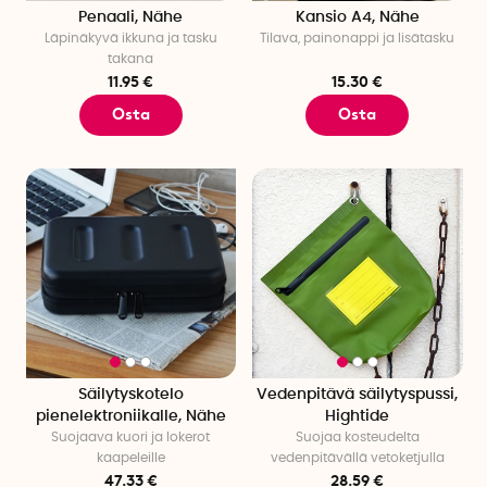
Penaali, Nähe
Kansio A4, Nähe
Läpinäkyvä ikkuna ja tasku
Tilava, painonappi ja lisätasku
takana
11.95 €
15.30 €
Osta
Osta
Säilytyskotelo
Vedenpitävä säilytyspussi,
pienelektroniikalle, Nähe
Hightide
Suojaava kuori ja lokerot
Suojaa kosteudelta
kaapeleille
vedenpitävällä vetoketjulla
47.33 €
28.59 €