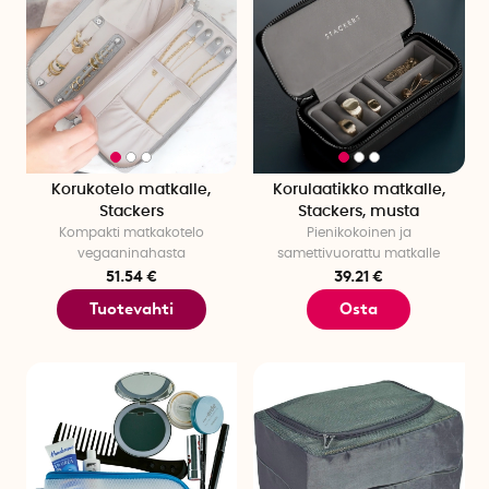
Korukotelo matkalle,
Korulaatikko matkalle,
Stackers
Stackers, musta
Kompakti matkakotelo
Pienikokoinen ja
vegaaninahasta
samettivuorattu matkalle
51.54 €
39.21 €
Tuotevahti
Osta