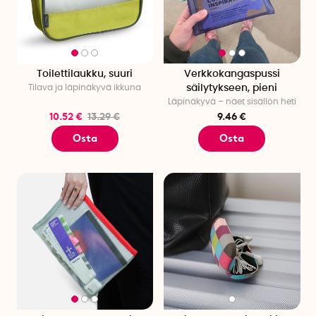
Toilettilaukku, suuri
Verkkokangaspussi
Tilava ja läpinäkyvä ikkuna
säilytykseen, pieni
Läpinäkyvä – näet sisällön heti
10.52 €
13.29 €
9.46 €
Osta
Osta