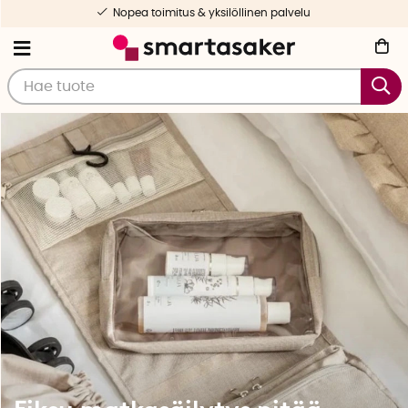
Valikoituja ja testattuja tuotteita