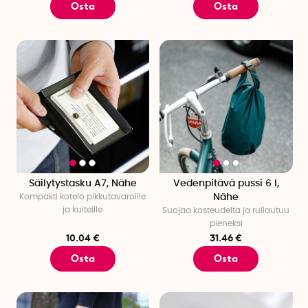
Osta
Osta
Säilytystasku A7, Nähe
Vedenpitävä pussi 6 l,
Kompakti kotelo pikkutavaroille
Nähe
ja kuiteille
Suojaa kosteudelta ja rullautuu
pieneksi
10.04 €
31.46 €
Osta
Osta