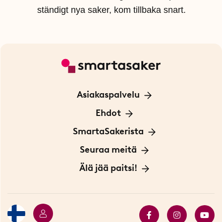
ständigt nya saker, kom tillbaka snart.
Asiakaspalvelu
Ota yhteyttä
Ehdot
Tietoa evästeistä
SmartaSakerista
Yksityisyydensuoja
Meistä
Seuraa meitä
Sopimusehdot
Myymälä Tukholmassa
Innovaattoriblogi
Älä jää paitsi!
Ympäristöystävälliset toimitukset
Lahjakortti
Myydyimmät tuotteet
Tarjouskulma