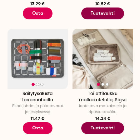
13.29 €
10.52 €
Osta
Tuotevahti
Säilytysalusta
Toilettilaukku
tarranauhoilla
matkakotelolla, Bigso
Pitää johdot ja pikkutavarat
Irrotettava matkakotelo ja
järjestyksessä
ripustuskoukku
11.47 €
14.24 €
Osta
Tuotevahti