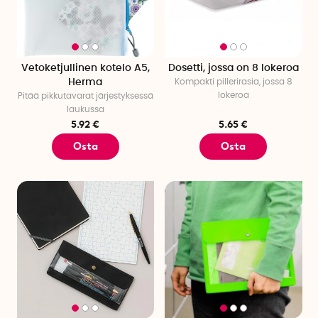
Vetoketjullinen kotelo A5,
Dosetti, jossa on 8 lokeroa
Herma
Kompakti pillerirasia, jossa 8
lokeroa
Pitää pikkutavarat järjestyksessä
laukussa
5.92 €
5.65 €
Osta
Osta