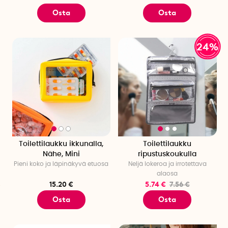
Osta
Osta
24%
Toilettilaukku ikkunalla,
Toilettilaukku
Nähe, Mini
ripustuskoukulla
Pieni koko ja läpinäkyvä etuosa
Neljä lokeroa ja irrotettava
alaosa
15.20 €
5.74 €
7.56 €
Osta
Osta