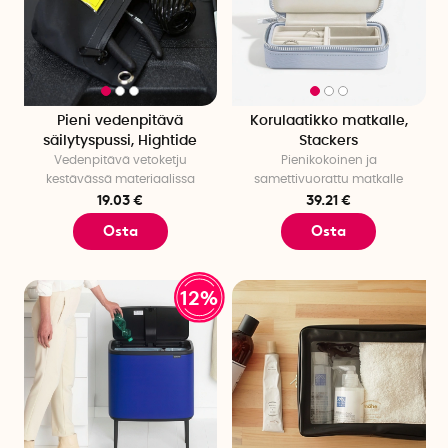
Pieni vedenpitävä
Korulaatikko matkalle,
säilytyspussi, Hightide
Stackers
Vedenpitävä vetoketju
Pienikokoinen ja
kestävässä materiaalissa
samettivuorattu matkalle
19.03 €
39.21 €
Osta
Osta
12%