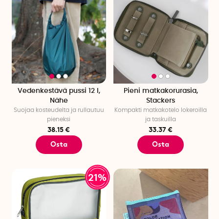
Vedenkestävä pussi 12 l,
Pieni matkakorurasia,
Nähe
Stackers
Suojaa kosteudelta ja rullautuu
Kompakti matkakotelo lokeroilla
pieneksi
ja taskuilla
38.15 €
33.37 €
Osta
Osta
21%