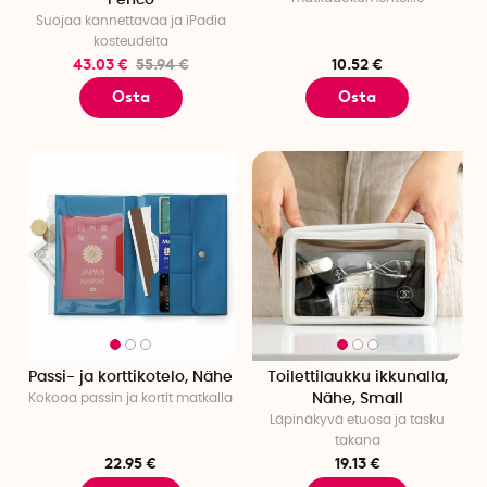
Suojaa kannettavaa ja iPadia
kosteudelta
43.03 €
55.94 €
10.52 €
Osta
Osta
Passi- ja korttikotelo, Nähe
Toilettilaukku ikkunalla,
Kokoaa passin ja kortit matkalla
Nähe, Small
Läpinäkyvä etuosa ja tasku
takana
22.95 €
19.13 €