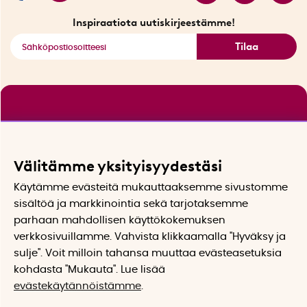
Katso kaikki älykkäät tuotteet
Inspiraatiota uutiskirjeestämme!
Tilaa
Välitämme yksityisyydestäsi
Käytämme evästeitä mukauttaaksemme sivustomme
sisältöä ja markkinointia sekä tarjotaksemme
parhaan mahdollisen käyttökokemuksen
verkkosivuillamme. Vahvista klikkaamalla "Hyväksy ja
sulje". Voit milloin tahansa muuttaa evästeasetuksia
kohdasta "Mukauta". Lue lisää
evästekäytännöistämme
.