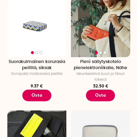
Suorakulmainen korurasia
Pieni säilytyskotelo
peilillä, siksak
pienelektroniikalle, Nähe
Kompakti matkarasia peilillä
Iskunkestävä kuori ja fiksut
lokerot
9.37 €
32.50 €
Osta
Osta