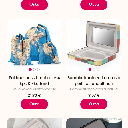
Osta
Osta
Pakkauspussit matkalle 4
Suorakulmainen korurasia
kpl, Kikkerland
peilillä, ruudullinen
Neljä kokoa kiristysnyörillä
Kompakti matkarasia peilillä
21.90 €
9.37 €
Osta
Osta