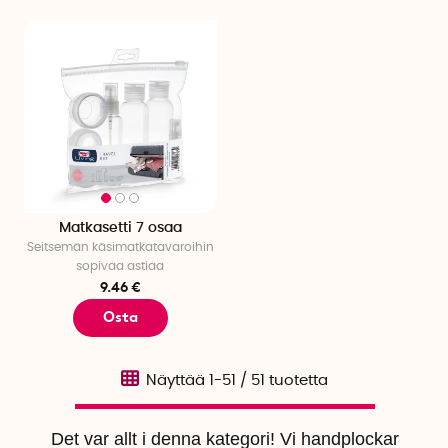
Matkasetti 7 osaa
Seitsemän käsimatkatavaroihin
sopivaa astiaa
9.46 €
Osta
Näyttää
1-51
/
51
tuotetta
Det var allt i denna kategori! Vi handplockar