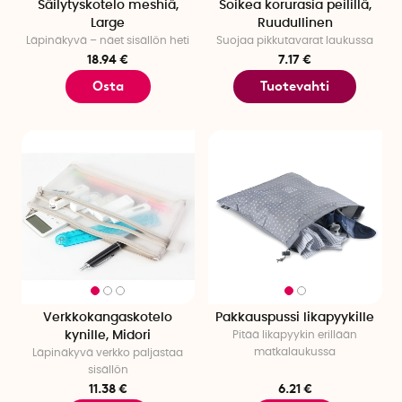
Säilytyskotelo meshiä,
Soikea korurasia peilillä,
Large
Ruudullinen
Läpinäkyvä – näet sisällön heti
Suojaa pikkutavarat laukussa
18.94 €
7.17 €
Osta
Tuotevahti
Verkkokangaskotelo
Pakkauspussi likapyykille
kynille, Midori
Pitää likapyykin erillään
matkalaukussa
Läpinäkyvä verkko paljastaa
sisällön
11.38 €
6.21 €