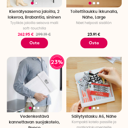
Kierrätysasema jaloilla, 2
Toilettilaukku ikkunalla,
lokeroa, Brabantia, sininen
Nähe, Large
Tyylikäs jaloilla seisova malli
Näet helposti sisällön
soft-touchilla
262.95 €
299.19 €
23.91 €
Osta
Osta
23%
Vedenkestävä
Säilytystasku A6, Nähe
kannettavan suojakotelo,
Kompakti kotelo passille ja
matkadokumenteille
Penco