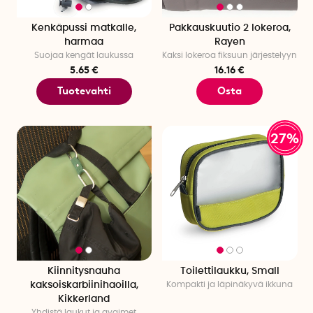
Kenkäpussi matkalle,
Pakkauskuutio 2 lokeroa,
harmaa
Rayen
Suojaa kengät laukussa
Kaksi lokeroa fiksuun järjestelyyn
5.65 €
16.16 €
Tuotevahti
Osta
27%
Kiinnitysnauha
Toilettilaukku, Small
kaksoiskarbiinihaoilla,
Kompakti ja läpinäkyvä ikkuna
Kikkerland
Yhdistä laukut ja avaimet