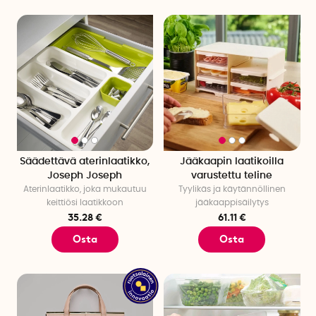
Säädettävä aterinlaatikko,
Jääkaapin laatikoilla
Joseph Joseph
varustettu teline
Aterinlaatikko, joka mukautuu
Tyylikäs ja käytännöllinen
keittiösi laatikkoon
jääkaappisäilytys
35.28 €
61.11 €
Osta
Osta