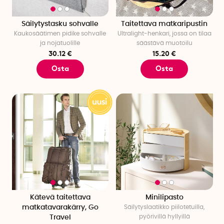
Säilytystasku sohvalle
Taitettava matkaripustin
Kaukosäätimen pidike sohvalle
Ultralight-henkari, jossa on tilaa
ja nojatuolille
säästävä muotoilu
30.12 €
15.20 €
Osta
Osta
Kätevä taitettava
Minilipasto
matkatavarakärry, Go
Säilytyslaatikko piilotetuilla,
pyörivillä hyllyillä
Travel