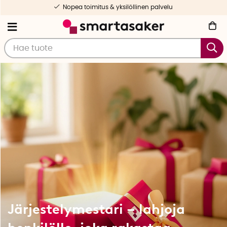
Nopea toimitus & yksilöllinen palvelu
Järjestelymestari – lahjoja