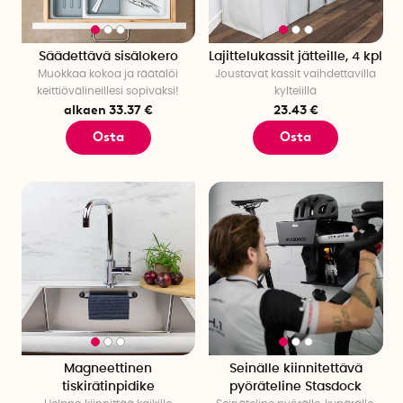
Säädettävä sisälokero
Lajittelukassit jätteille, 4 kpl
Muokkaa kokoa ja räätälöi
Joustavat kassit vaihdettavilla
keittiövälineillesi sopivaksi!
kylteiillä
alkaen 33.37 €
23.43 €
Osta
Osta
Magneettinen
Seinälle kiinnitettävä
tiskirätinpidike
pyöräteline Stasdock