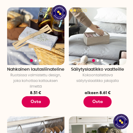
Nahkainen lautasliinateline
Säilytyslaatikko vaatteille
Ruotsissa valmistettu design,
Kokoontaitettava
joka kohottaa kattauksen
säilytyslaatikko jakajalla
ilmettä
8.51 €
alkaen 8.61 €
Osta
Osta