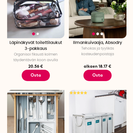
Läpinäkyvät toilettilaukut
Ilmankuivaaja, Absodry
3-pakkaus
Tehokas ja tyylikäs
kosteudenpoistaja
Organisoi fiksusti kolmen
täydentävän koon avulla
20.56 €
alkaen 18.17 €
Osta
Osta