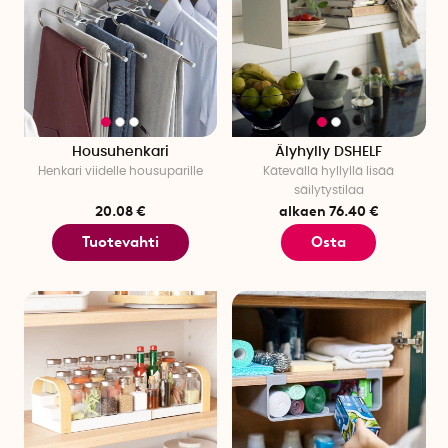
Housuhenkari
Älyhylly DSHELF
Henkari viidelle housuparille
Kätevällä hyllyllä lisää
säilytystilaa
20.08 €
alkaen 76.40 €
Tuotevahti
Osta