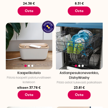
24.38 €
8.51 €
Osta
Osta
Kaapelikotelo
Astianpesukoneverkko,
Piilota kaapelit paloturvalliseen
DishyWashy
koteloon
Pitää astiat tukevasti paikallaan
alkaen 37.78 €
23.81 €
Osta
Osta