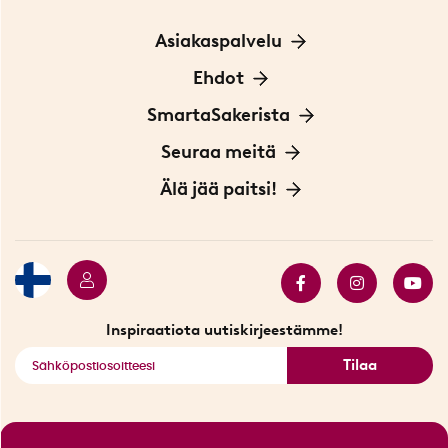
Asiakaspalvelu
Ota yhteyttä
Ehdot
Tietoa evästeistä
SmartaSakerista
Yksityisyydensuoja
Meistä
Seuraa meitä
Sopimusehdot
Myymälä Tukholmassa
Innovaattoriblogi
Älä jää paitsi!
Ympäristöystävälliset toimitukset
Lahjakortti
Myydyimmät tuotteet
Tarjouskulma
Katso kaikki älykkäät tuotteet
Inspiraatiota uutiskirjeestämme!
Tilaa