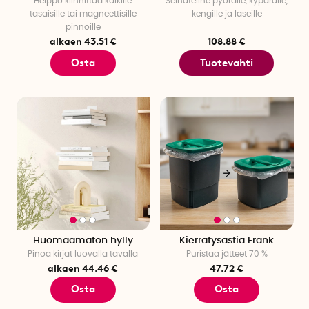
Helppo kiinnittää kaikille
Seinäteline pyörälle, kypärälle,
tasaisille tai magneettisille
kengille ja laseille
pinnoille
alkaen 43.51 €
108.88 €
Osta
Tuotevahti
Huomaamaton hylly
Kierrätysastia Frank
Pinoa kirjat luovalla tavalla
Puristaa jätteet 70 %
alkaen 44.46 €
47.72 €
Osta
Osta