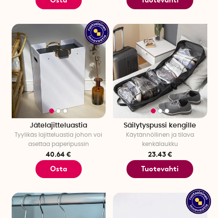
Jätelajitteluastia
Säilytyspussi kengille
Tyylikäs lajitteluastia johon voi
Käytännöllinen ja tilava
asettaa paperipussin
kenkälaukku
40.64 €
23.43 €
Osta
Tuotevahti