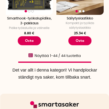
Smarthook-työkalupidike,
Säilytyslaatikko
3-pakkaus
Kompakti ja tyylikäs
säilytyslaatikko
Pidike työkaluille ja välineille
8.80 €
25.34 €
Osta
Osta
Näyttää
1-44
/
44
tuotetta
Det var allt i denna kategori! Vi handplockar
ständigt nya saker, kom tillbaka snart.