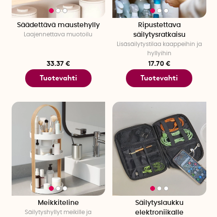
Säädettävä maustehylly
Ripustettava
Laajennettava muotoilu
säilytysratkaisu
Lisäsäilytystilaa kaappeihin ja
hyllyihin
33.37 €
17.70 €
Tuotevahti
Tuotevahti
Meikkiteline
Säilytyslaukku
Säilytyshyllyt meikille ja
elektroniikalle