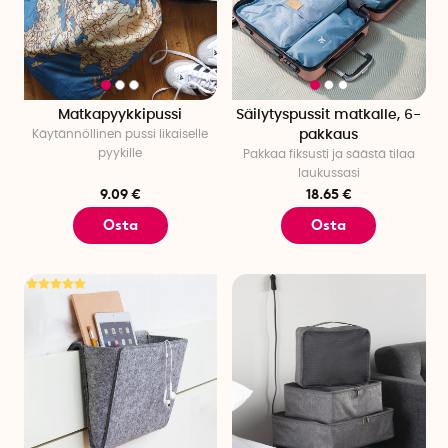
Matkapyykkipussi
Säilytyspussit matkalle, 6-
Käytännöllinen pussi likaiselle
pakkaus
pyykille
Pakkaa fiksusti ja säästä tilaa
laukussasi
9.09 €
18.65 €
Osta
Osta