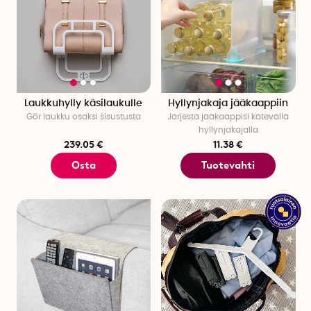
Laukkuhylly käsilaukulle
Hyllynjakaja jääkaappiin
Gör laukku osaksi sisustusta
Järjestä jääkaappisi kätevällä
hyllynjakajalla
239.05 €
11.38 €
Osta
Tuotevahti