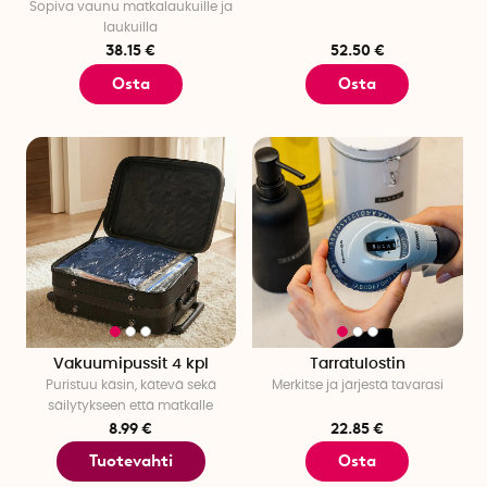
Sopiva vaunu matkalaukuille ja
laukuilla
38.15 €
52.50 €
Osta
Osta
Vakuumipussit 4 kpl
Tarratulostin
Puristuu käsin, kätevä sekä
Merkitse ja järjestä tavarasi
säilytykseen että matkalle
8.99 €
22.85 €
Tuotevahti
Osta