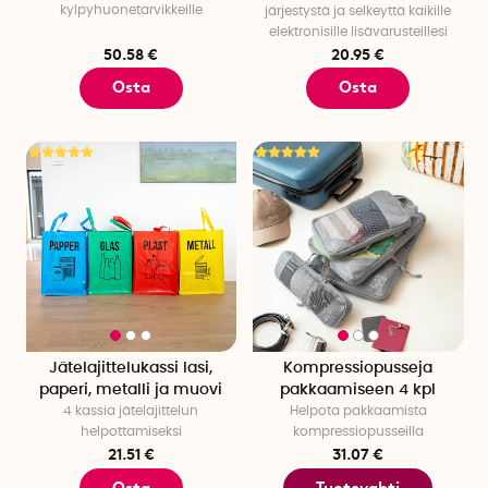
kylpyhuonetarvikkeille
järjestystä ja selkeyttä kaikille
elektronisille lisävarusteillesi
50.58 €
20.95 €
Osta
Osta
Jätelajittelukassi lasi,
Kompressiopusseja
paperi, metalli ja muovi
pakkaamiseen 4 kpl
4 kassia jätelajittelun
Helpota pakkaamista
helpottamiseksi
kompressiopusseilla
21.51 €
31.07 €
Osta
Tuotevahti