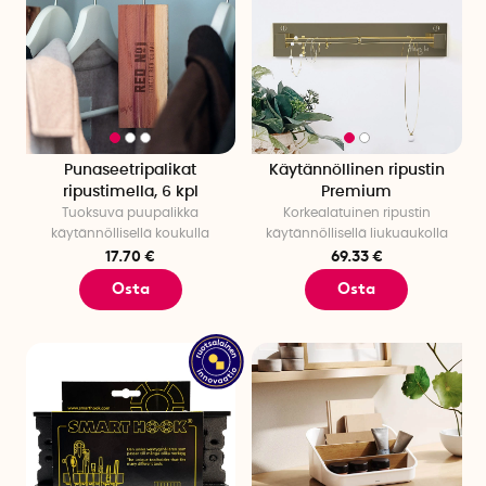
Punaseetripalikat
Käytännöllinen ripustin
ripustimella, 6 kpl
Premium
Tuoksuva puupalikka
Korkealatuinen ripustin
käytännöllisellä koukulla
käytännöllisellä liukuaukolla
17.70 €
69.33 €
Osta
Osta