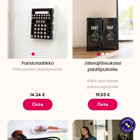
Paristolaatikko
Jätelajittelukassi
Pidä paristot järjestyksessä
panttipulloille
Kaksi isoa kassia
palautuspulloille
14.24 €
19.03 €
Osta
Osta