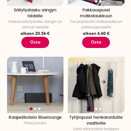
Säilytystasku sängyn
Pakkauspussi
laidalle
matkalaukkuun
Kätevä säilytystasku sängyn ja
Tuo järjestystä matkalaukkuun
sohvan laidalle
pakkauspusseilla
alkaen 20.56 €
alkaen 6.60 €
Osta
Osta
Kaapelikotelo Bluelounge
Tyhjiöpussi henkaroiduille
Piilota johdot
vaatteille
Lisää säilytystilaa kaappiin