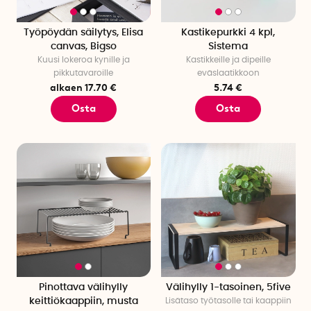
Työpöydän säilytys, Elisa
Kastikepurkki 4 kpl,
canvas, Bigso
Sistema
Kuusi lokeroa kynille ja
Kastikkeille ja dipeille
pikkutavaroille
eväslaatikkoon
alkaen 17.70 €
5.74 €
Osta
Osta
Pinottava välihylly
Välihylly 1-tasoinen, 5five
keittiökaappiin, musta
Lisätaso työtasolle tai kaappiin