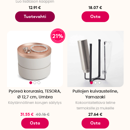
Luo lisätason kaappiin
12.91 €
18.07 €
Tuotevahti
Osta
21%
Pyöreä korurasia, TESORA,
Pullojen kuivausteline,
Ø 12,7 cm, Umbra
Yamazaki
Käytännöllinen korujen säilytys
Kokoontaitettava teline
termoksille ja mukeille
31.55 €
40.16 €
27.64 €
Osta
Osta