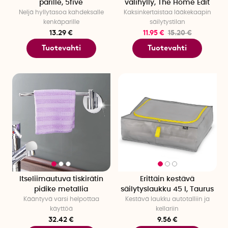
parille, 5five
välihylly, The Home Edit
Neljä hyllytasoa kahdeksalle
Kaksinkertaistaa lääkekaapin
kenkäparille
säilytystilan
13.29 €
11.95 €
15.20 €
Tuotevahti
Tuotevahti
Itseliimautuva tiskirätin
Erittäin kestävä
pidike metallia
säilytyslaukku 45 l, Taurus
Kääntyvä varsi helpottaa
Kestävä laukku autotalliin ja
käyttöä
kellariin
32.42 €
9.56 €