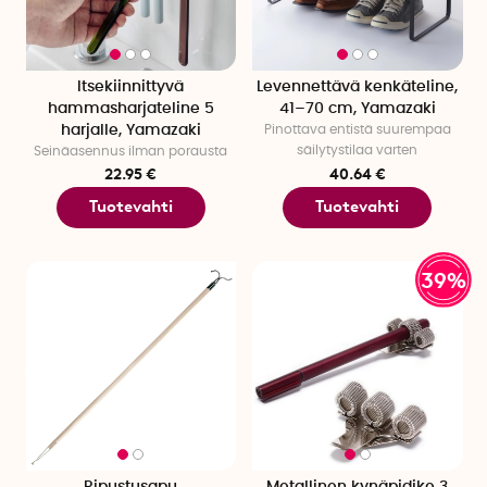
Itsekiinnittyvä
Levennettävä kenkäteline,
hammasharjateline 5
41–70 cm, Yamazaki
harjalle, Yamazaki
Pinottava entistä suurempaa
säilytystilaa varten
Seinäasennus ilman porausta
22.95 €
40.64 €
Tuotevahti
Tuotevahti
39%