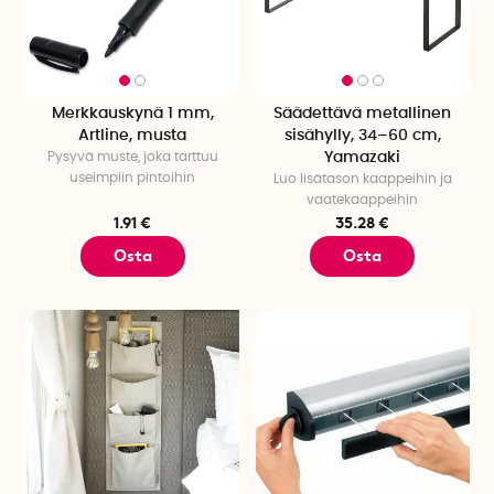
Merkkauskynä 1 mm,
Säädettävä metallinen
Artline, musta
sisähylly, 34–60 cm,
Pysyvä muste, joka tarttuu
Yamazaki
useimpiin pintoihin
Luo lisätason kaappeihin ja
vaatekaappeihin
1.91 €
35.28 €
Osta
Osta