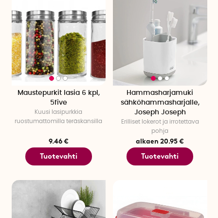
Maustepurkit lasia 6 kpl,
Hammasharjamuki
5five
sähköhammasharjalle,
Kuusi lasipurkkia
Joseph Joseph
ruostumattomilla teräskansilla
Erilliset lokerot ja irrotettava
pohja
9.46 €
alkaen 20.95 €
Tuotevahti
Tuotevahti