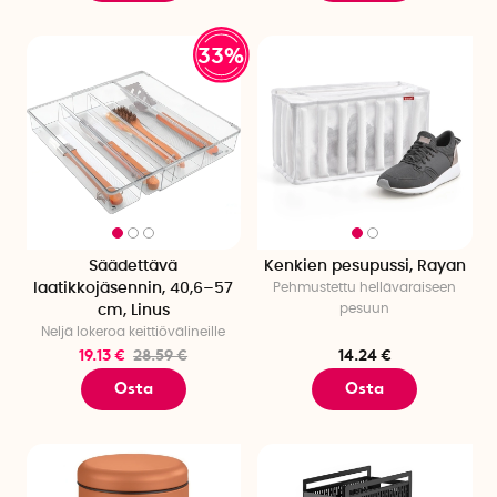
33%
Säädettävä
Kenkien pesupussi, Rayan
laatikkojäsennin, 40,6–57
Pehmustettu hellävaraiseen
pesuun
cm, Linus
Neljä lokeroa keittiövälineille
19.13 €
28.59 €
14.24 €
Osta
Osta