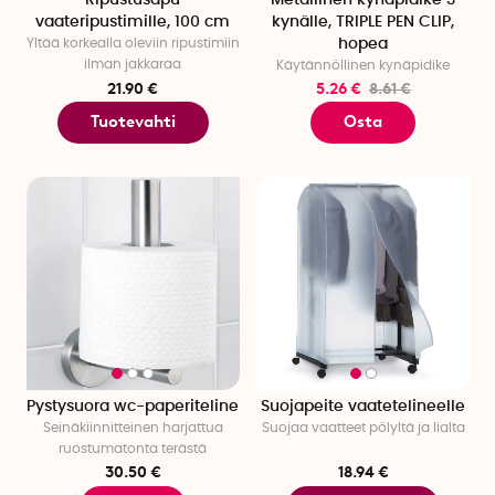
Ripustusapu
Metallinen kynäpidike 3
vaateripustimille, 100 cm
kynälle, TRIPLE PEN CLIP,
Yltää korkealla oleviin ripustimiin
hopea
ilman jakkaraa
Käytännöllinen kynäpidike
21.90 €
5.26 €
8.61 €
Tuotevahti
Osta
Pystysuora wc-paperiteline
Suojapeite vaatetelineelle
Seinäkiinnitteinen harjattua
Suojaa vaatteet pölyltä ja lialta
ruostumatonta terästä
30.50 €
18.94 €