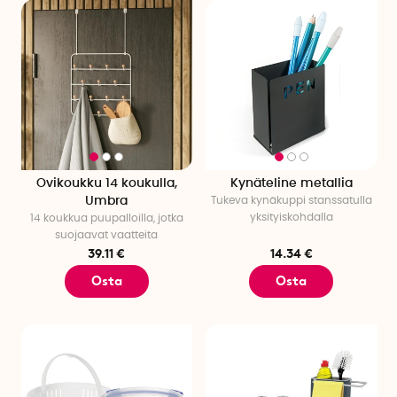
Ovikoukku 14 koukulla,
Kynäteline metallia
Umbra
Tukeva kynäkuppi stanssatulla
yksityiskohdalla
14 koukkua puupalloilla, jotka
suojaavat vaatteita
39.11 €
14.34 €
Osta
Osta