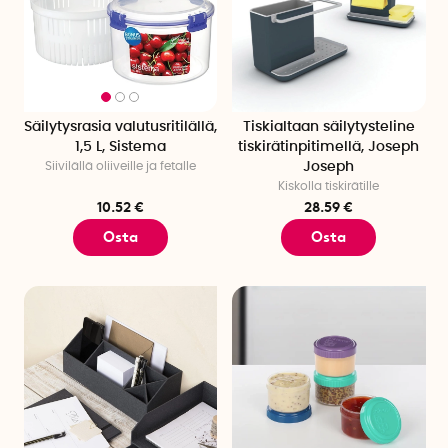
Säilytysrasia valutusritilällä,
Tiskialtaan säilytysteline
1,5 L, Sistema
tiskirätinpitimellä, Joseph
Siivilällä oliiveille ja fetalle
Joseph
Kiskolla tiskirätille
10.52 €
28.59 €
Osta
Osta