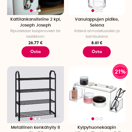
Kattilankansiteline 2 kpl,
Vanulappujen pidike,
Joseph Joseph
Selena
Ripustetaan kaapinoveen tai
Kätevä annosteluaukko ja
laatikkoon
bambukansi
26.77 €
8.61 €
Osta
Osta
21%
Metallinen kenkähylly 8
Kylpyhuonekaapin