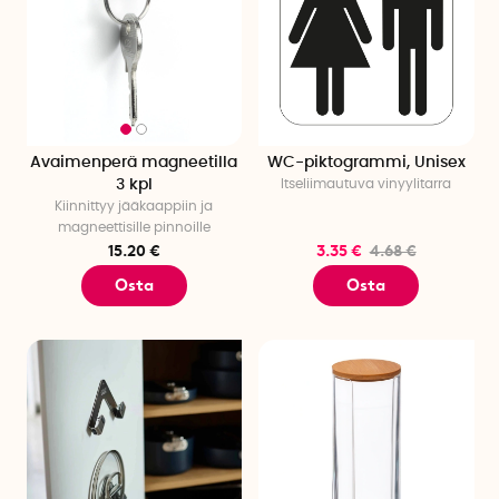
Avaimenperä magneetilla
WC-piktogrammi, Unisex
3 kpl
Itseliimautuva vinyylitarra
Kiinnittyy jääkaappiin ja
magneettisille pinnoille
15.20 €
3.35 €
4.68 €
Osta
Osta