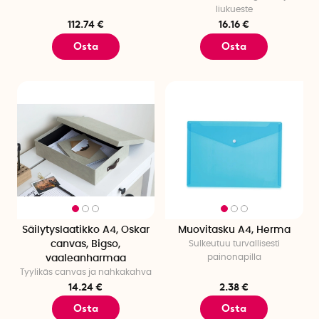
löytääksesi parhaat vinkkimme:
liukueste
112.74 €
16.16 €
Keittiösäilytys
– Pinottavat ruokalaatikot, purkit ja älykäs
Osta
Osta
säilytys kuiva-ainekaapissa, jotta voit pitää järjestystä
paremmin ja vapauttaa tilaa.
Käytävä säilytys
– Saavuta parempi järjestys kengille,
ripustimille seinällä ja käytännöllisille avaimenpidikkeille.
Makuuhuoneen säilytys
– Luo lisää tilaa älykkäillä
ratkaisuilla säilytykseen sängyn alla, yöpöydillä, hyllyillä
ja säilytyslaatikoilla, jotka auttavat sinua pitämään
järjestystä vaatteille, kirjoille ja pienille esineille.
Vaatekaappisäilytys
– Luo yleiskuva ripustimilla ja
henkareilla, kenkäsäilytyksellä, vaatepeitteillä,
lajittelulaatikoilla ja vakuumipusseilla
sesonkisäilytykseen.
Säilytyslaatikko A4, Oskar
Muovitasku A4, Herma
Kylpyhuoneen säilytys
– Organisoi älykkäillä
canvas, Bigso,
Sulkeutuu turvallisesti
suihkukoreilla, meikkisäilytyksellä ja kosteutta kestävällä
painonapilla
vaaleanharmaa
säilytyksellä.
Tyylikäs canvas ja nahkakahva
Lastenhuoneen säilytys
– Anna leikkikaluille omat
14.24 €
2.38 €
paikkansa merkittyjen laatikoiden avulla.
Osta
Osta
Pyykki- ja kuivaussäilytys
– Hallitse pesukoreilla,