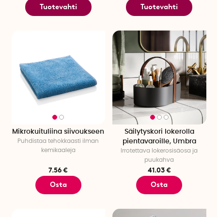
Tuotevahti
Tuotevahti
Mikrokuituliina siivoukseen
Säilytyskori lokerolla
Puhdistaa tehokkaasti ilman
pientavaroille, Umbra
kemikaaleja
Irrotettava lokerosisäosa ja
puukahva
7.56 €
41.03 €
Osta
Osta