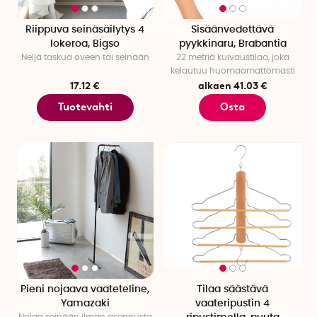
Riippuva seinäsäilytys 4
Sisäänvedettävä
lokeroa, Bigso
pyykkinaru, Brabantia
Neljä taskua oveen tai seinään
22 metriä kuivaustilaa, joka
kelautuu huomaamattomasti
17.12 €
alkaen 41.03 €
Tuotevahti
Osta
Pieni nojaava vaateteline,
Tilaa säästävä
Yamazaki
vaateripustin 4