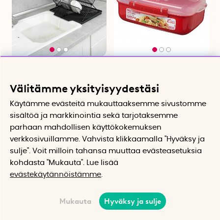
Astiankuivausteline
Eväsrasia höyryventtiilillä
valumalevyllä
1,25 l, Sistema
Taittuva ja ohjaa veden suoraan
Höyryventtiili helpottaa
Välitämme yksityisyydestäsi
altaaseen
lämmitystä mikrossa
50.58 €
9.46 €
Käytämme evästeitä mukauttaaksemme sivustomme
sisältöä ja markkinointia sekä tarjotaksemme
Tuotevahti
Tuotevahti
parhaan mahdollisen käyttökokemuksen
verkkosivuillamme. Vahvista klikkaamalla "Hyväksy ja
sulje". Voit milloin tahansa muuttaa evästeasetuksia
kohdasta "Mukauta". Lue lisää
evästekäytännöistämme
.
Mukauta
Hyväksy ja sulje