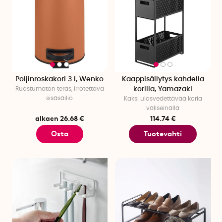
Poljinroskakori 3 l, Wenko
Kaappisäilytys kahdella
Ruostumaton teräs, irrotettava
korilla, Yamazaki
sisäsäiliö
Kaksi ulosvedettävää koria
väliseinällä
alkaen 26.68 €
114.74 €
Osta
Tuotevahti