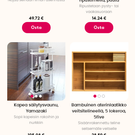
Nojaa seinään ilman asennusta
ripustimella, puuta
Ripustetaan pysty- tai
vaakasuoraan
49.72 €
14.24 €
Osta
Osta
Kapea säilytysvaunu,
Bambuinen aterinlaatikko
Yamazaki
veitsitelineellä, 5 lokeroa,
Sopii kapeisiin rakoihin ja
5five
nurkkiin
Sisäänrakennettu teline
seitsemälle veitselle
105.08 €
28.59 €