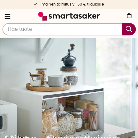
Nopea toimitus & yksilöllinen palvelu