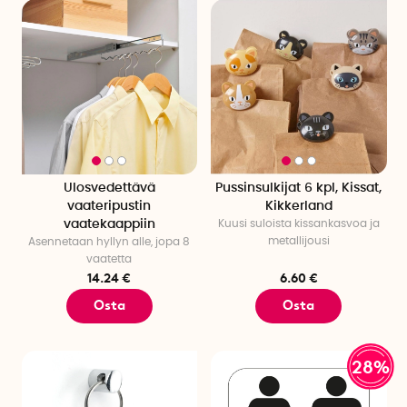
Ulosvedettävä
Pussinsulkijat 6 kpl, Kissat,
vaateripustin
Kikkerland
vaatekaappiin
Kuusi suloista kissankasvoa ja
metallijousi
Asennetaan hyllyn alle, jopa 8
vaatetta
14.24 €
6.60 €
Osta
Osta
28%