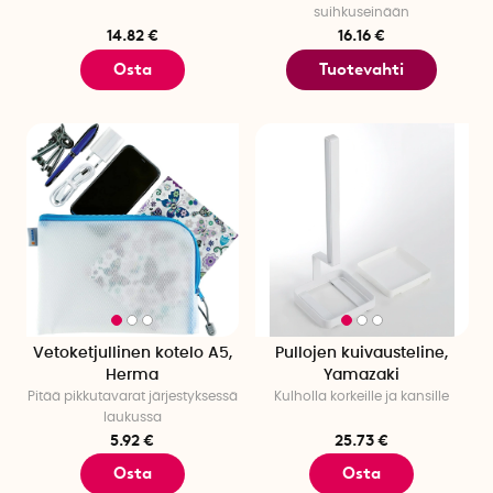
suihkuseinään
14.82 €
16.16 €
Osta
Tuotevahti
Vetoketjullinen kotelo A5,
Pullojen kuivausteline,
Herma
Yamazaki
Pitää pikkutavarat järjestyksessä
Kulholla korkeille ja kansille
laukussa
5.92 €
25.73 €
Osta
Osta