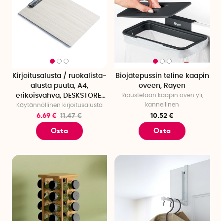
Kirjoitusalusta / ruokalista-
Biojätepussin teline kaapin
alusta puuta, A4,
oveen, Rayen
erikoisvahva, DESKSTORE,
Ripustetaan kaapin oven yli,
kannellinen
Käytännöllinen kirjoitusalusta
White Wash
6.69 €
11.47 €
10.52 €
Osta
Osta