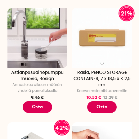
21%
Astianpesuainepumppu
Rasia, PENCO STORAGE
muovia, Bosign
CONTAINER, 7 x 18,5 x K 2,5
Annostelee oikean määrän
cm
yhdellä painalluksella
Kätevä rasia pikkutavaroille
9.46 €
10.52 €
13.29 €
Osta
Osta
42%