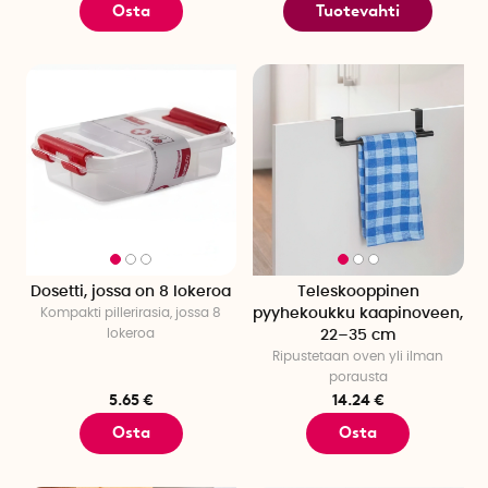
Osta
Tuotevahti
Dosetti, jossa on 8 lokeroa
Teleskooppinen
Kompakti pillerirasia, jossa 8
pyyhekoukku kaapinoveen,
lokeroa
22–35 cm
Ripustetaan oven yli ilman
porausta
5.65 €
14.24 €
Osta
Osta