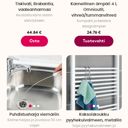
Tiskivati, Brabantia,
Kannellinen ämpäri 4 l,
vaaleanharmaa
Omnioutil,
Alustasta kansi siistiin
vihreä/tummanvihreä
säilytykseen
Kompakti ja kestävä
designämpäri
44.84 €
24.76 €
Osta
Tuotevahti
Puhdistusharja viemäriin
Kaksoiskoukku
Kolme harjaa ja joustava 110 cm
pyyhekuivaimeen, metallia
vaijeri
Sopii pyyhekuivaimeen ja