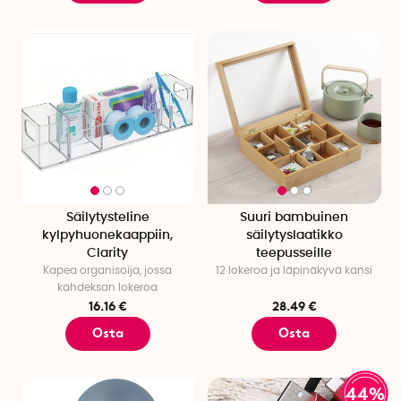
silitystarvikkeilla, pyykkipusseilla ja kuivatuslaitteilla.
Varasto- ja autotallin säilytys
– Pidä järjestystä
työkalutelineillä, säilytyskoreilla, ämpäreillä ja laukuilla,
jotka helpottavat lajittelua ja löytämistä tavaroiden
seasta.
Tai tutustu koko valikoimaan alla – ja löydä, kuinka helppoa,
hauskaa ja inspiroivaa järjestyksen luominen voi olla!
Säilytysteline
Suuri bambuinen
kylpyhuonekaappiin,
säilytyslaatikko
Clarity
teepusseille
Kapea organisoija, jossa
12 lokeroa ja läpinäkyvä kansi
kahdeksan lokeroa
16.16 €
28.49 €
Osta
Osta
44%