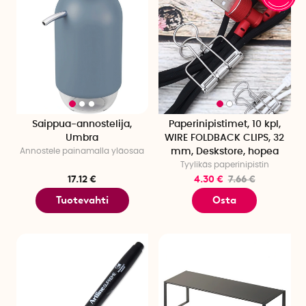
Saippua-annostelija,
Paperinipistimet, 10 kpl,
Umbra
WIRE FOLDBACK CLIPS, 32
Annostele painamalla yläosaa
mm, Deskstore, hopea
Tyylikäs paperinipistin
17.12 €
4.30 €
7.66 €
Tuotevahti
Osta