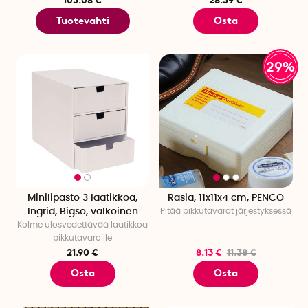
Tuotevahti
Osta
29%
Minilipasto 3 laatikkoa,
Rasia, 11x11x4 cm, PENCO
Ingrid, Bigso, valkoinen
Pitää pikkutavarat järjestyksessä
Kolme ulosvedettävää laatikkoa
pikkutavaroille
21.90 €
8.13 €
11.38 €
Osta
Osta