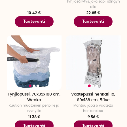
Tyhjiösäilytys, joka sopii sängyn
alle
10.42 €
22.85 €
Tuotevahti
Tuotevahti
Tyhjiöpussi, 70x35x100 cm,
Vaatepussi henkarilla,
Wenko
69x138 cm, 5five
Kuution muotoinen peitoille ja
Mahtuu jopa 5 vaatetta
tyynyille
henkareissa
11.38 €
9.56 €
Tuotevahti
Tuotevahti