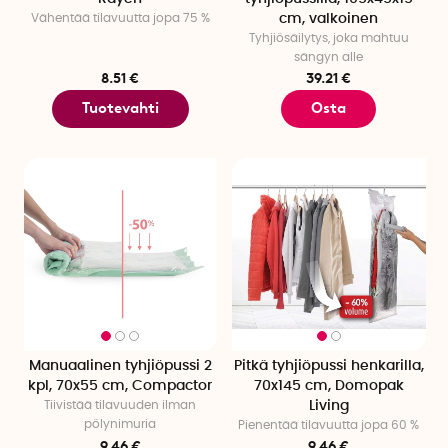
Vähentää tilavuutta jopa 75 %
cm, valkoinen
Tyhjiösäilytys, joka mahtuu
sängyn alle
8.51 €
39.21 €
Tuotevahti
Osta
Manuaalinen tyhjiöpussi 2
Pitkä tyhjiöpussi henkarilla,
kpl, 70x55 cm, Compactor
70x145 cm, Domopak
Tiivistää tilavuuden ilman
Living
pölynimuria
Pienentää tilavuutta jopa 60 %
9.46 €
9.46 €