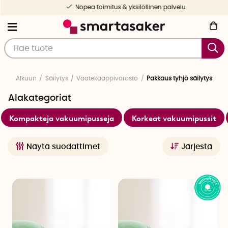
Nopea toimitus & yksilöllinen palvelu
Alkuun
Säilytys
Vaatekaappivarasto
Pakkaus tyhjö säilytys
Alakategoriat
Kompakteja vakuumipusseja
Korkeat vakuumipussit
Näytä suodattimet
Järjestä