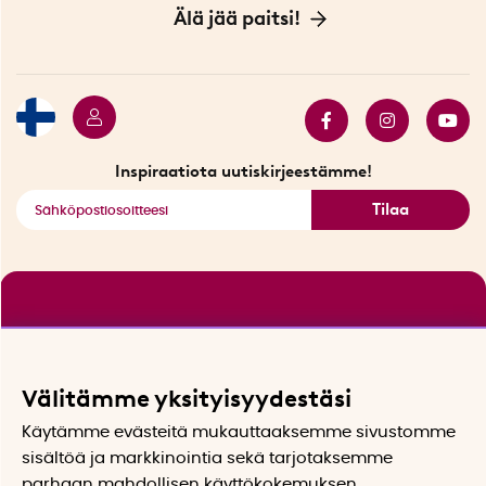
Sopimusehdot
Myymälä Tukholmassa
Innovaattoriblogi
Älä jää paitsi!
Ympäristöystävälliset toimitukset
Lahjakortti
Myydyimmät tuotteet
Tarjouskulma
Katso kaikki älykkäät tuotteet
Inspiraatiota uutiskirjeestämme!
Tilaa
Välitämme yksityisyydestäsi
Käytämme evästeitä mukauttaaksemme sivustomme
sisältöä ja markkinointia sekä tarjotaksemme
parhaan mahdollisen käyttökokemuksen