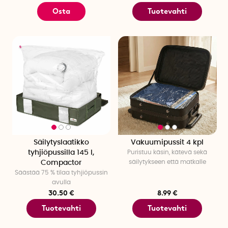
Osta
Tuotevahti
Säilytyslaatikko
Vakuumipussit 4 kpl
tyhjiöpussilla 145 l,
Puristuu käsin, kätevä sekä
säilytykseen että matkalle
Compactor
Säästää 75 % tilaa tyhjiöpussin
avulla
30.50 €
8.99 €
Tuotevahti
Tuotevahti