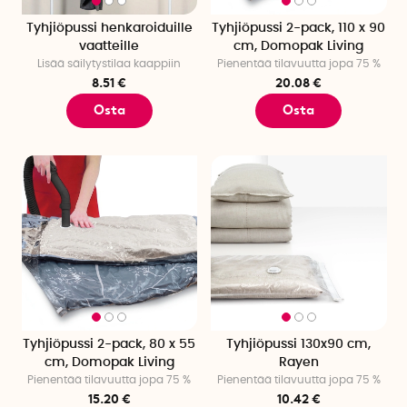
Tyhjiöpussi henkaroiduille
Tyhjiöpussi 2-pack, 110 x 90
vaatteille
cm, Domopak Living
Lisää säilytystilaa kaappiin
Pienentää tilavuutta jopa 75 %
8.51 €
20.08 €
Osta
Osta
Tyhjiöpussi 2-pack, 80 x 55
Tyhjiöpussi 130x90 cm,
cm, Domopak Living
Rayen
Pienentää tilavuutta jopa 75 %
Pienentää tilavuutta jopa 75 %
15.20 €
10.42 €