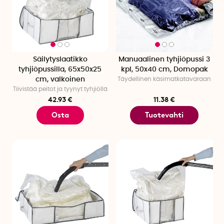
Säilytyslaatikko
Manuaalinen tyhjiöpussi 3
tyhjiöpussilla, 65x50x25
kpl, 50x40 cm, Domopak
cm, valkoinen
Täydellinen käsimatkatavaraan
Tiivistää peitot ja tyynyt tyhjiöllä
42.93 €
11.38 €
Osta
Tuotevahti