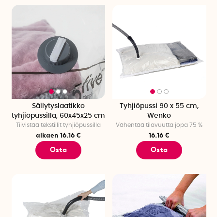
Säilytyslaatikko
Tyhjiöpussi 90 x 55 cm,
tyhjiöpussilla, 60x45x25 cm
Wenko
Tiivistää tekstiilit tyhjiöpussilla
Vähentää tilavuutta jopa 75 %
alkaen 16.16 €
16.16 €
Osta
Osta