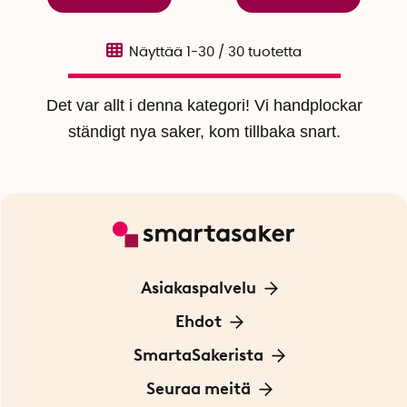
Näyttää
1-30
/
30
tuotetta
Det var allt i denna kategori! Vi handplockar
ständigt nya saker, kom tillbaka snart.
Asiakaspalvelu
Ota yhteyttä
Ehdot
Tietoa evästeistä
SmartaSakerista
Yksityisyydensuoja
Meistä
Seuraa meitä