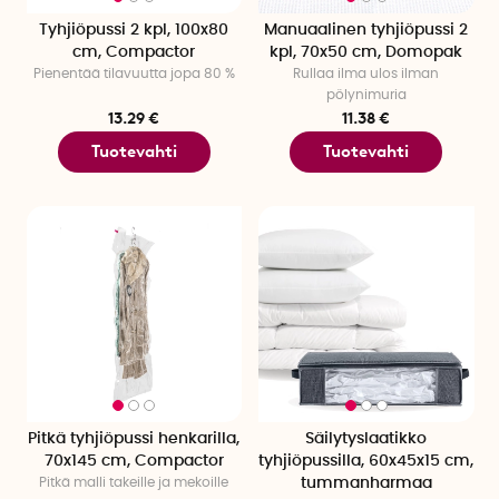
Tyhjiöpussi 2 kpl, 100x80
Manuaalinen tyhjiöpussi 2
cm, Compactor
kpl, 70x50 cm, Domopak
Pienentää tilavuutta jopa 80 %
Rullaa ilma ulos ilman
pölynimuria
13.29 €
11.38 €
Tuotevahti
Tuotevahti
Pitkä tyhjiöpussi henkarilla,
Säilytyslaatikko
70x145 cm, Compactor
tyhjiöpussilla, 60x45x15 cm,
Pitkä malli takeille ja mekoille
tummanharmaa