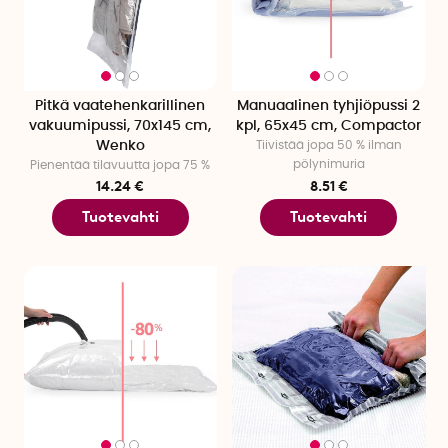
Pitkä vaatehenkarillinen
Manuaalinen tyhjiöpussi 2
vakuumipussi, 70x145 cm,
kpl, 65x45 cm, Compactor
Wenko
Tiivistää jopa 50 % ilman
pölynimuria
Pienentää tilavuutta jopa 75 %
14.24 €
8.51 €
Tuotevahti
Tuotevahti