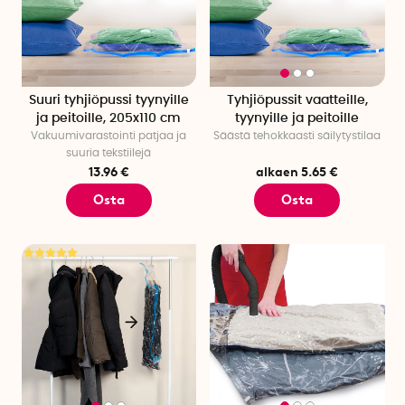
Suuri tyhjiöpussi tyynyille
Tyhjiöpussit vaatteille,
ja peitoille, 205x110 cm
tyynyille ja peitoille
Vakuumivarastointi patjaa ja
Säästä tehokkaasti säilytystilaa
suuria tekstiilejä
13.96 €
alkaen 5.65 €
Osta
Osta