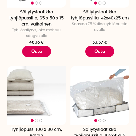
Säilytyslaatikko
Säilytyslaatikko
tyhjiöpussilla, 65 x 50 x 15
tyhjiöpussilla, 42x40x25 cm
cm, valkoinen
Säästää 75 % tilaa tyhjiöpussin
avulla
Tyhjiösäilytys, joka mahtuu
sängyn alle
40.16 €
33.37 €
Osta
Osta
Tyhjiöpussi 100 x 80 cm,
Säilytyslaatikko
Rayen
tyhjiöpussilla, 105x45x15