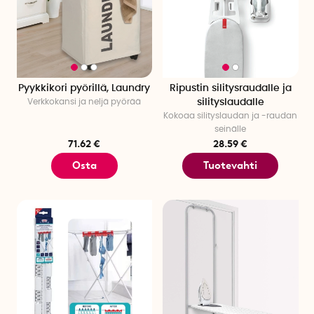
Pyykkikori pyörillä, Laundry
Ripustin silitysraudalle ja
Verkkokansi ja neljä pyörää
silityslaudalle
Kokoaa silityslaudan ja -raudan
seinälle
71.62 €
28.59 €
Osta
Tuotevahti