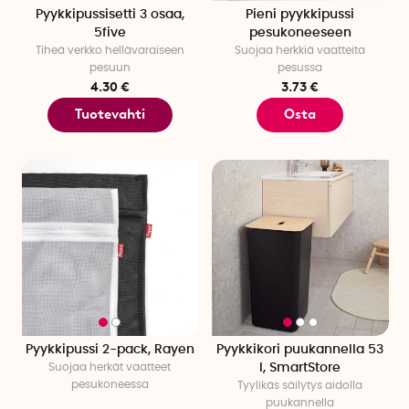
Pyykkipussisetti 3 osaa,
Pieni pyykkipussi
5five
pesukoneeseen
Tiheä verkko hellävaraiseen
Suojaa herkkiä vaatteita
pesuun
pesussa
4.30 €
3.73 €
Tuotevahti
Osta
Pyykkipussi 2-pack, Rayen
Pyykkikori puukannella 53
Suojaa herkät vaatteet
l, SmartStore
pesukoneessa
Tyylikäs säilytys aidolla
puukannella