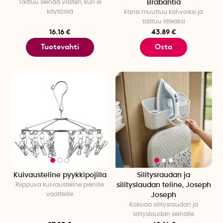
Taittuu seinää vasten, kun ei
Brabantia
käytössä
Kansi muuttuu kahvoiksi ja
taittuu litteäksi
16.16 €
43.89 €
Tuotevahti
Osta
Kuivausteline pyykkipojilla
Silitysraudan ja
Riippuva kuivausteline pienille
silityslaudan teline, Joseph
vaatteille
Joseph
Kokoaa silitysraudan ja
silityslaudan seinälle