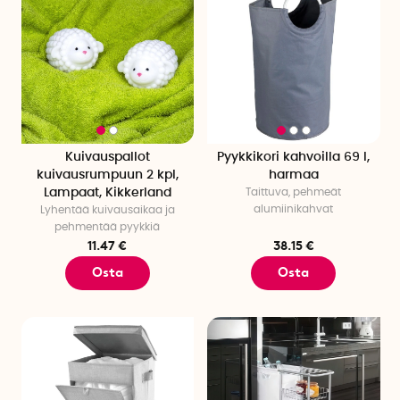
Kuivauspallot
Pyykkikori kahvoilla 69 l,
kuivausrumpuun 2 kpl,
harmaa
Lampaat, Kikkerland
Taittuva, pehmeät
alumiinikahvat
Lyhentää kuivausaikaa ja
pehmentää pyykkiä
11.47 €
38.15 €
Osta
Osta