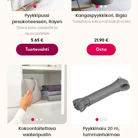
Pyykkipussi
Kangaspyykkikori, Bigso
pesukoneeseen, Rayen
Taitettava, keinonahkakahvoilla
Tilava koko paidoille ja
alusvaatteille
5.65 €
21.90 €
Tuotevahti
Osta
Kokoontaitettava
Pyykkinaru 20 m,
vaateripustin
tummanharmaa