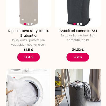
Ripustettava silityslauta,
Pyykkikori kannella 73 l
Brabantia
Taittuva, kannellinen kori
bambureunalla
Pystylauta ripustettujen
vaatteiden höyrytykseen
61.11 €
34.32 €
Osta
Osta