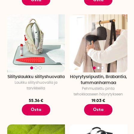
Silityslaukku silityshuovalla
Höyrytysripustin, Brabantia,
Laukku silityshuovalla ja
tummanharmaa
tarvikkeilla
Pehmustettu pinta
tehokkaaseen höyrytykseen
55.36 €
19.03 €
Osta
Osta