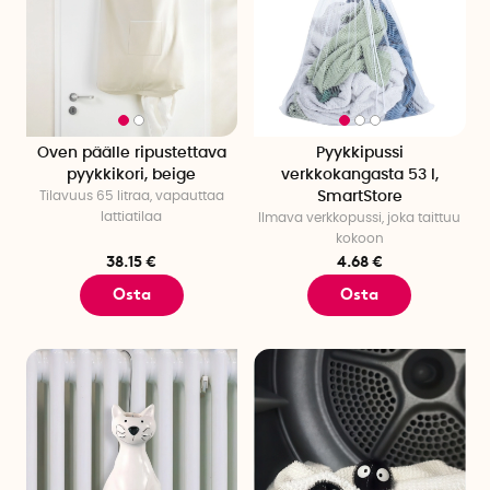
Oven päälle ripustettava
Pyykkipussi
pyykkikori, beige
verkkokangasta 53 l,
Tilavuus 65 litraa, vapauttaa
SmartStore
lattiatilaa
Ilmava verkkopussi, joka taittuu
kokoon
38.15 €
4.68 €
Osta
Osta