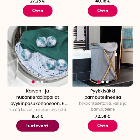
27.25 €
40.16 €
Osta
Osta
Karvan- ja
Pyykkisäkki
nukankerääjäpallot
bambutelineellä
pyykinpesukoneeseen, 6
Kokoontaitettava, kansi ja
bambuteline
Kerää karvat ja nukan pyykistä
kpl
8.51 €
72.58 €
Tuotevahti
Osta