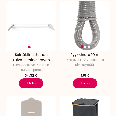
Seinäkiinnitteinen
Pyykkinaru 10 m
kuivausteline, Rayen
Kestävää PVC:tä sisä- ja
ulkokäyttöön
Ulosvedettävä, 5 metrin
kuivauspinta
34.32 €
1.91 €
Osta
Osta