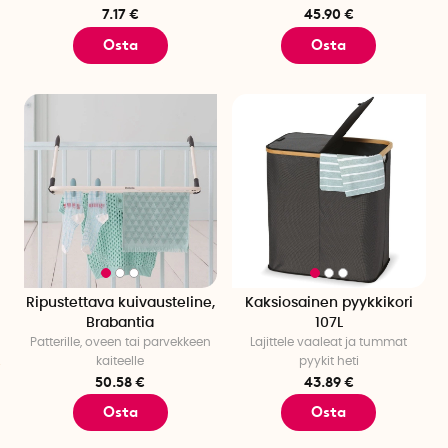
7.17 €
45.90 €
Osta
Osta
Ripustettava kuivausteline,
Kaksiosainen pyykkikori
Brabantia
107L
Patterille, oveen tai parvekkeen
Lajittele vaaleat ja tummat
kaiteelle
pyykit heti
50.58 €
43.89 €
Osta
Osta