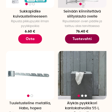
Sukkapidike
Seinään kiinnitettävä
kuivaustelineeseen
silityslauta ovelle
Ripusta pikkupyykki ilman
Ripustetaan oven päälle ja
pyykkipoikia
taittuu alas tarvittaessa
6.60 €
76.40 €
Osta
Tuotevahti
Tuuletusteline metallia,
Älykäs pyykkikori
Habo, hopea
kantokahvoilla 55 l,