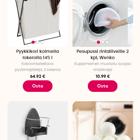
Pyykkikori kolmella
Pesupussi rintaliiveille 2
lokerolla 145 l
kpl, Wenko
Kokoontaitettava
Kuppimainen muotoilu suojaa
pyykinlajittelija, 3 lokeroa
rintaliivejä
64.92 €
10.99 €
Osta
Osta