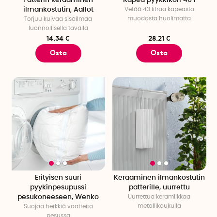
ilmankostutin, Aallot
Vetää 43 litraa kapeasta
muodosta huolimatta
Torjuu kuivaa sisäilmaa
luonnollisella tavalla
14.34 €
28.21 €
Osta
Osta
Erityisen suuri
Keraaminen ilmankostutin
pyykinpesupussi
patterille, uurrettu
pesukoneeseen, Wenko
Uurrettua keramiikkaa
metallikoukulla
Suojaa herkkiä vaatteita
pesussa