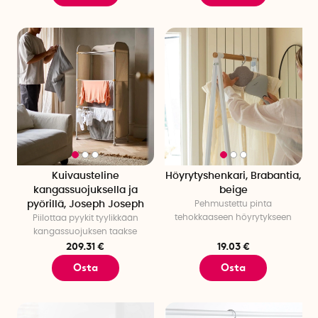
Kuivausteline
Höyrytyshenkari, Brabantia,
kangassuojuksella ja
beige
pyörillä, Joseph Joseph
Pehmustettu pinta
tehokkaaseen höyrytykseen
Piilottaa pyykit tyylikkään
kangassuojuksen taakse
209.31 €
19.03 €
Osta
Osta