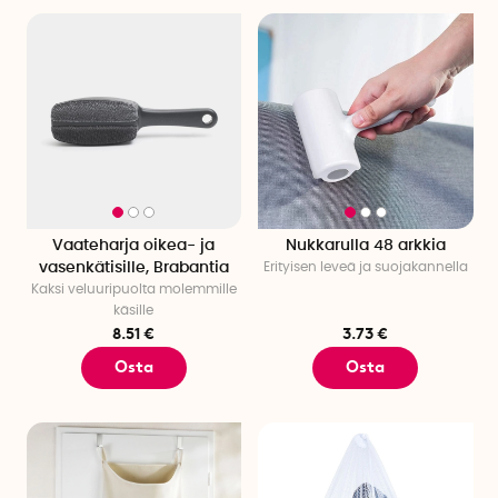
Vaateharja oikea- ja
Nukkarulla 48 arkkia
vasenkätisille, Brabantia
Erityisen leveä ja suojakannella
Kaksi veluuripuolta molemmille
käsille
8.51 €
3.73 €
Osta
Osta