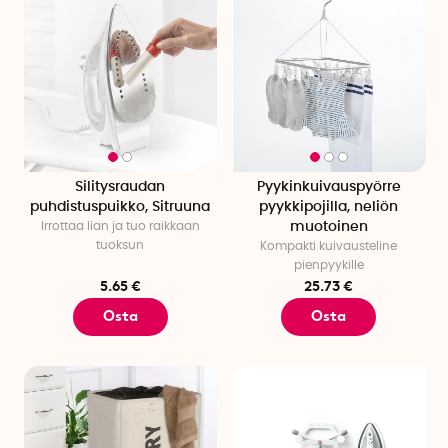
Silitysraudan
Pyykinkuivauspyörre
puhdistuspuikko, Sitruuna
pyykkipojilla, neliön
Irrottaa lian ja tuo raikkaan
muotoinen
tuoksun
Kompakti kuivausteline
pienpyykille
5.65 €
25.73 €
Osta
Osta