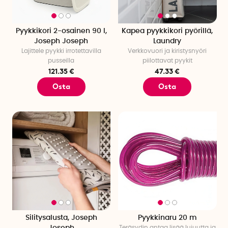
Pyykkikori 2-osainen 90 l,
Kapea pyykkikori pyörillä,
Joseph Joseph
Laundry
Lajittele pyykki irrotettavilla
Verkkovuori ja kiristysnyöri
pusseilla
piilottavat pyykit
121.35 €
47.33 €
Osta
Osta
Silitysalusta, Joseph
Pyykkinaru 20 m
Joseph
Teräsydin antaa lisää lujuutta ja