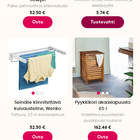
kestävyyttä
Paksu pehmuste ja silikonialusta
52.50 €
5.74 €
Osta
Tuotevahti
Seinälle kiinnitettävä
Pyykkikori akaasiapuusta
kuivausteline, Wenko
65 l
Taittuva, 3,5 m kuivauspituus
Irrotettava puuvillainen
pyykkipussi mukana
52.50 €
162.46 €
Osta
Osta