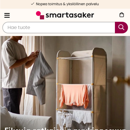
Valikoituja ja testattuja tuotteita