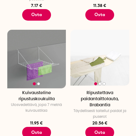
7.17 €
11.38 €
Osta
Osta
Kuivausteline
Ripustettava
ripustuskoukuilla
paidantaittolauta,
Ulosvedettävä, jopa 7 metriä
Brabantia
kuivaustilaa
Täydellisesti taitellut paidat ja
puserot
11.95 €
20.56 €
Osta
Osta