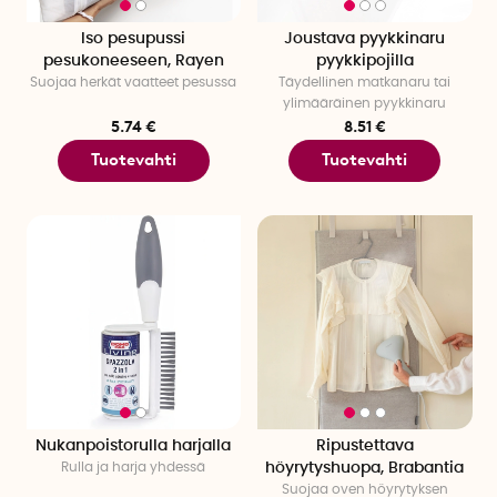
Iso pesupussi
Joustava pyykkinaru
pesukoneeseen, Rayen
pyykkipojilla
Suojaa herkät vaatteet pesussa
Täydellinen matkanaru tai
ylimääräinen pyykkinaru
5.74 €
8.51 €
Tuotevahti
Tuotevahti
Nukanpoistorulla harjalla
Ripustettava
Rulla ja harja yhdessä
höyrytyshuopa, Brabantia
Suojaa oven höyrytyksen