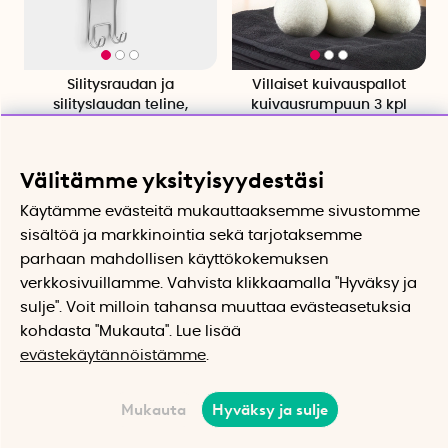
Silitysraudan ja
Villaiset kuivauspallot
silityslaudan teline,
kuivausrumpuun 3 kpl
Brabantia
Lyhyempi kuivausaika ja
pehmeämpi pyykki
Seinäteline silitysraudalle ja -
laudalle
Välitämme yksityisyydestäsi
37.20 €
6.60 €
Käytämme evästeitä mukauttaaksemme sivustomme
Osta
Osta
sisältöä ja markkinointia sekä tarjotaksemme
parhaan mahdollisen käyttökokemuksen
verkkosivuillamme. Vahvista klikkaamalla "Hyväksy ja
sulje". Voit milloin tahansa muuttaa evästeasetuksia
kohdasta "Mukauta". Lue lisää
evästekäytännöistämme
.
Mukauta
Hyväksy ja sulje