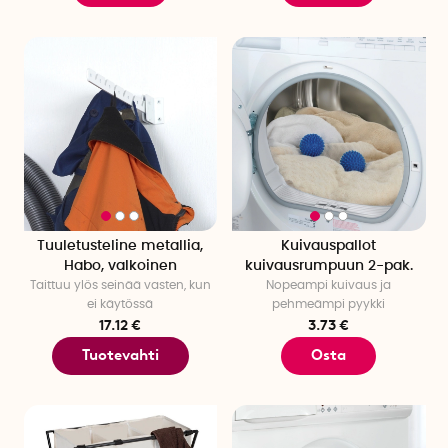
Tuuletusteline metallia,
Kuivauspallot
Habo, valkoinen
kuivausrumpuun 2-pak.
Taittuu ylös seinää vasten, kun
Nopeampi kuivaus ja
ei käytössä
pehmeämpi pyykki
17.12 €
3.73 €
Tuotevahti
Osta