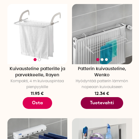
Kuivausteline patterille ja
Patterin kuivausteline,
parvekkeelle, Rayen
Wenko
Kompakti, 4 m kuivauspintaa
Hyödyntää patterin lämmön
pienpyykille
nopeaan kuivaukseen
11.95 €
12.34 €
Osta
Tuotevahti