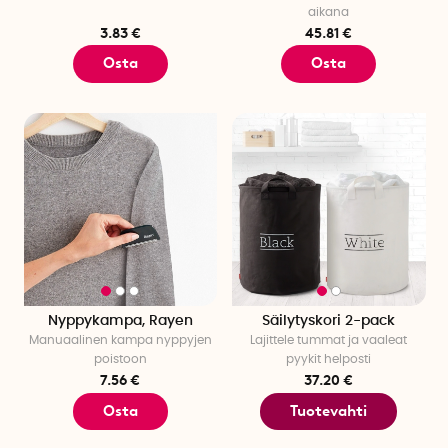
aikana
3.83 €
45.81 €
Osta
Osta
Nyppykampa, Rayen
Säilytyskori 2-pack
Manuaalinen kampa nyppyjen
Lajittele tummat ja vaaleat
poistoon
pyykit helposti
7.56 €
37.20 €
Osta
Tuotevahti