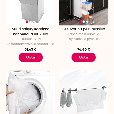
Suuri säilytyslaatikko
Pesuvaunu pesupussilla
kannella ja luukulla
Kapea malli kolmella
hyllytasolla pyörillä
Etuluukulla ja
kokoontaitettavalla muotoilulla
51.63 €
76.40 €
Osta
Osta