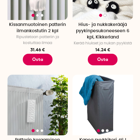
Kissanmuotoinen patterin
Hius- ja nukkakerääjä
ilmankostutin 2 kpl
pyykinpesukoneeseen 6
Ripustetaan patteriin ja
kpl, Kikkerland
kostuttaa ilmaa
Kerää hiukset ja nukan pyykistä
31.46 €
14.24 €
Osta
Osta
Patterin keraaminen
Kapea pyykkikori 46 l