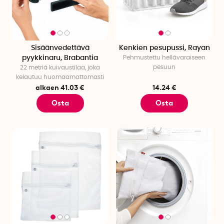
Sisäänvedettävä
Kenkien pesupussi, Rayan
pyykkinaru, Brabantia
Pehmustettu hellävaraiseen
pesuun
22 metriä kuivaustilaa, joka
kelautuu huomaamattomasti
alkaen 41.03 €
14.24 €
Osta
Osta