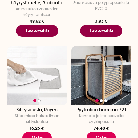
höyrystimelle, Brabantia
Säänkestävä polypropeenia ja
PVC:tä
Antaa tukea vaatteiden
höyryttämiseen
49.62 €
3.83 €
Tuotevahti
Tuotevahti
Silitysalusta, Rayen
Pyykkikori bambua 72 l
Silitä missä haluat ilman
Kannella ja irrotettavalla
silityslautaa
pyykkipussilla
16.25 €
74.48 €
Osta
Osta