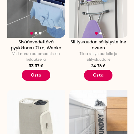
Sisäänvedettävä
Silitysraudan säilytysteline
pyykkinaru 21 m, Wenko
oveen
Viisi narua automaattisella
Tilaa silitysraudalle ja
kelauksella
silityslaudalle
33.37 €
24.76 €
Osta
Osta