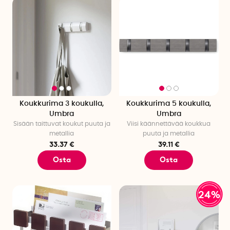
Koukkurima 3 koukulla,
Koukkurima 5 koukulla,
Umbra
Umbra
Sisään taittuvat koukut puuta ja
Viisi käännettävää koukkua
metallia
puuta ja metallia
33.37 €
39.11 €
Osta
Osta
24%