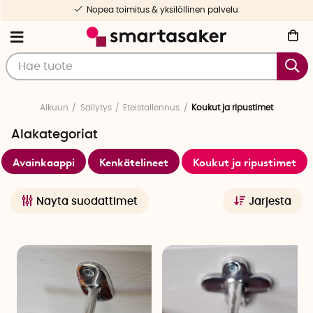
Valikoituja ja testattuja tuotteita
Alkuun
Säilytys
Eteistallennus
Koukut ja ripustimet
Alakategoriat
Avainkaappi
Kenkätelineet
Koukut ja ripustimet
Näytä suodattimet
Järjestä