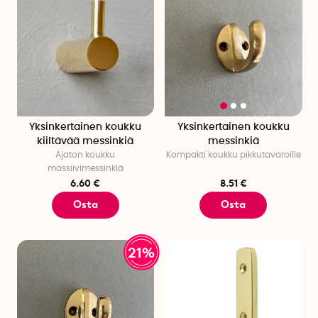
Yksinkertainen koukku
Yksinkertainen koukku
kiiltävää messinkiä
messinkiä
Ajaton koukku
Kompakti koukku pikkutavaroille
massiivimessinkiä
6.60 €
8.51 €
Osta
Osta
21%