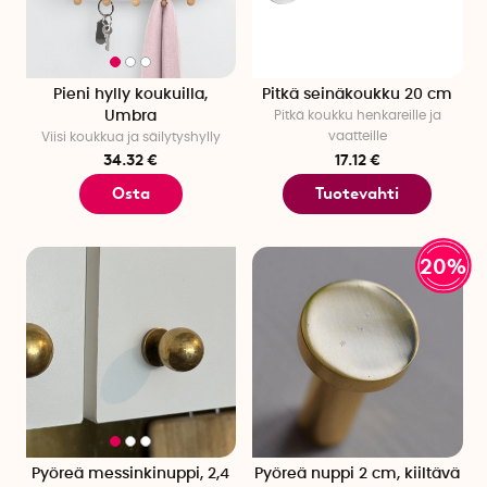
Pieni hylly koukuilla,
Pitkä seinäkoukku 20 cm
Umbra
Pitkä koukku henkareille ja
vaatteille
Viisi koukkua ja säilytyshylly
34.32 €
17.12 €
Osta
Tuotevahti
20%
Pyöreä messinkinuppi, 2,4
Pyöreä nuppi 2 cm, kiiltävä