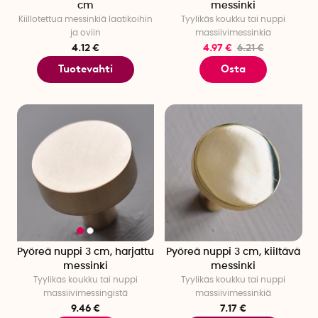
cm
messinki
Kiillotettua messinkiä laatikoihin
Tyylikäs koukku tai nuppi
ja oviin
massiivimessinkiä
4.12 €
4.97 €
6.21 €
Tuotevahti
Osta
Pyöreä nuppi 3 cm, harjattu
Pyöreä nuppi 3 cm, kiiltävä
messinki
messinki
Tyylikäs koukku tai nuppi
Tyylikäs koukku tai nuppi
massiivimessingistä
massiivimessinkiä
9.46 €
7.17 €