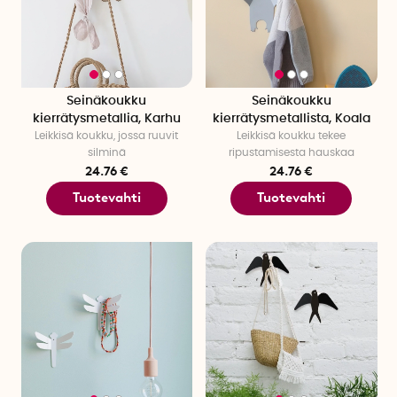
Seinäkoukku
Seinäkoukku
kierrätysmetallia, Karhu
kierrätysmetallista, Koala
Leikkisä koukku, jossa ruuvit
Leikkisä koukku tekee
silminä
ripustamisesta hauskaa
24.76 €
24.76 €
Tuotevahti
Tuotevahti