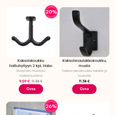
20%
Kaksoiskoukku
Kaksoisnaulakkokoukku,
hattuhyllyyn 2 kpl, Habo
musta
Klassinen muotoilu
Tukeva seinäkoukku takeille ja
mattamustana
laukuille
9.09 €
11.38 €
11.38 €
Osta
Osta
26%