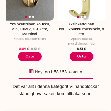
Yksinkertainen koukku,
Yksinkertainen
Mini, EXMEZ, K 3,3 cm,
koulukoukku messinkiä, 8
Messinki
cm
Koukku ripustamiseen
Ajaton koukku
massiivimessinkiä
6.69 €
8.51 €
8.51 €
Osta
Osta
Näyttää
1-58
/
58
tuotetta
Det var allt i denna kategori! Vi handplockar
ständigt nya saker, kom tillbaka snart.