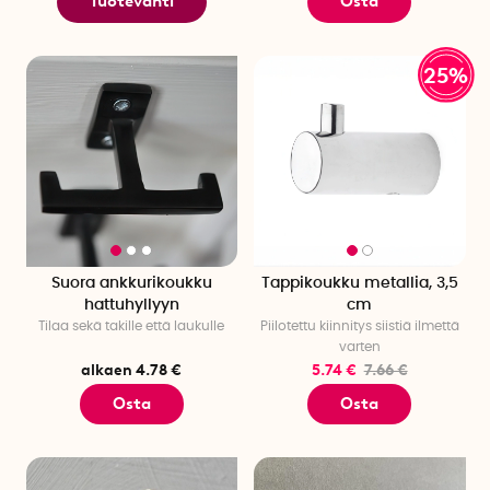
Tuotevahti
Osta
25%
Suora ankkurikoukku
Tappikoukku metallia, 3,5
hattuhyllyyn
cm
Tilaa sekä takille että laukulle
Piilotettu kiinnitys siistiä ilmettä
varten
alkaen 4.78 €
5.74 €
7.66 €
Osta
Osta