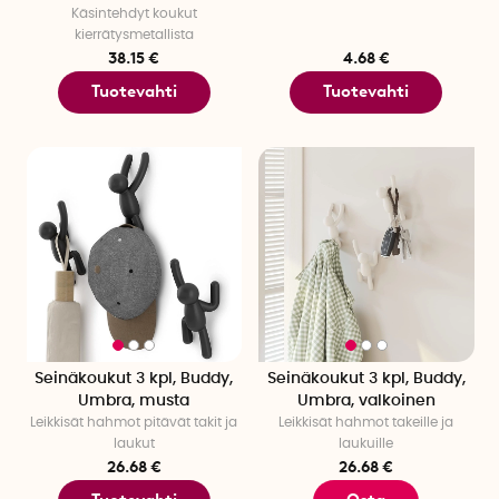
Käsintehdyt koukut
kierrätysmetallista
38.15 €
4.68 €
Tuotevahti
Tuotevahti
Seinäkoukut 3 kpl, Buddy,
Seinäkoukut 3 kpl, Buddy,
Umbra, musta
Umbra, valkoinen
Leikkisät hahmot pitävät takit ja
Leikkisät hahmot takeille ja
laukut
laukuille
26.68 €
26.68 €