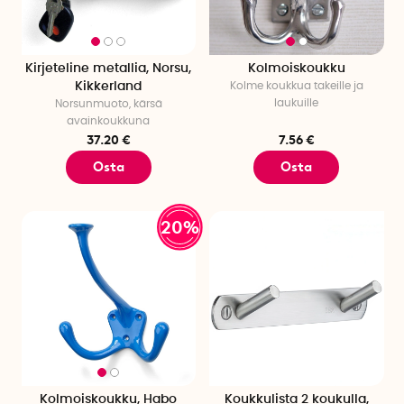
Kirjeteline metallia, Norsu,
Kolmoiskoukku
Kikkerland
Kolme koukkua takeille ja
laukuille
Norsunmuoto, kärsä
avainkoukkuna
37.20 €
7.56 €
Osta
Osta
20%
Kolmoiskoukku, Habo
Koukkulista 2 koukulla,