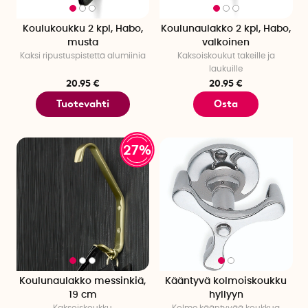
Koulukoukku 2 kpl, Habo,
Koulunaulakko 2 kpl, Habo,
musta
valkoinen
Kaksi ripustuspistettä alumiinia
Kaksoiskoukut takeille ja
laukuille
20.95 €
20.95 €
Tuotevahti
Osta
27%
Koulunaulakko messinkiä,
Kääntyvä kolmoiskoukku
19 cm
hyllyyn
Kaksoiskoukku
Kolme kääntyvää koukkua