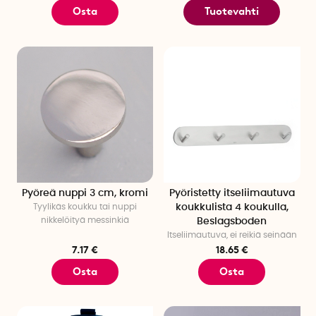
Osta
Tuotevahti
Pyöreä nuppi 3 cm, kromi
Pyöristetty itseliimautuva
Tyylikäs koukku tai nuppi
koukkulista 4 koukulla,
nikkelöityä messinkiä
Beslagsboden
Itseliimautuva, ei reikiä seinään
7.17 €
18.65 €
Osta
Osta