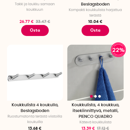
Takki ja laukku samaan
Beslagsboden
koukkuun
Kompakti koukkulista harjattua
terästä
26.77 €
33.47 €
10.04 €
Osta
Osta
22%
Koukkulista 4 koukulla,
Koukkulista, 4 koukkua,
Beslagsboden
itsekiinnittyvä, metalli,
Ruostumatonta terästä viistoilla
PIENCO QUADRO
koukuilla
Kätevä koukkulista
13.68 €
13.39 €
17.12 €