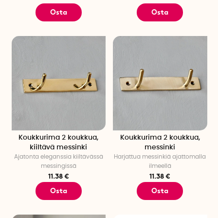
Osta
Osta
Koukkurima 2 koukkua,
Koukkurima 2 koukkua,
kiiltävä messinki
messinki
Ajatonta eleganssia kiiltävässä
Harjattua messinkiä ajattomalla
messingissä
ilmeellä
11.38 €
11.38 €
Osta
Osta