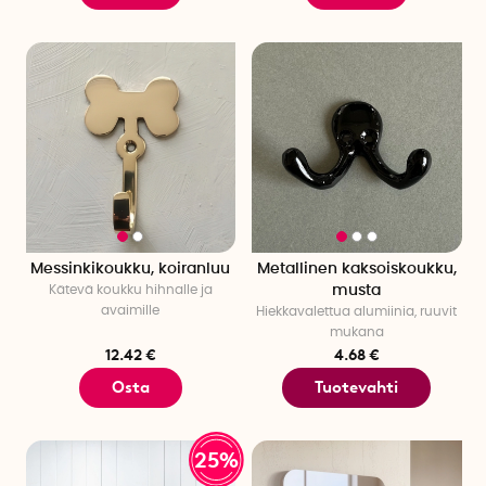
Messinkikoukku, koiranluu
Metallinen kaksoiskoukku,
Kätevä koukku hihnalle ja
musta
avaimille
Hiekkavalettua alumiinia, ruuvit
mukana
12.42 €
4.68 €
Osta
Tuotevahti
25%