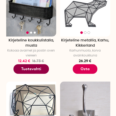
Kirjeteline koukkulistalla,
Kirjeteline metallia, Karhu,
musta
Kikkerland
Kokoaa avaimet ja postin oven
Karhunmuoto, korva
viereen
avainkoukkuna
12.42 €
16.73 €
26.29 €
Tuotevahti
Osta