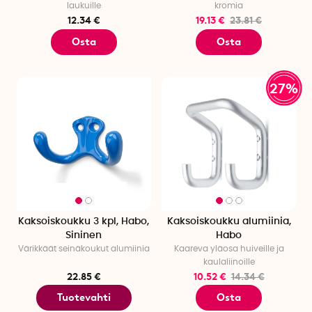
laukuille
kromia
12.34 €
19.13 €
23.81 €
Osta
Osta
27%
Kaksoiskoukku 3 kpl, Habo,
Kaksoiskoukku alumiinia,
Sininen
Habo
Värikkäät seinäkoukut alumiinia
Kaareva yläosa huiveille ja
kaulaliinoille
22.85 €
10.52 €
14.34 €
Tuotevahti
Osta