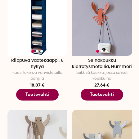
Riippuva vaatekaappi, 6
Seinäkoukku
hyllyä
kierrätysmetallia, Hummeri
Kuusi lokeroa vahvistetuilla
Leikkisä koukku, jossa sakset
pohjilla
koukkuina
18.07 €
27.64 €
Tuotevahti
Tuotevahti