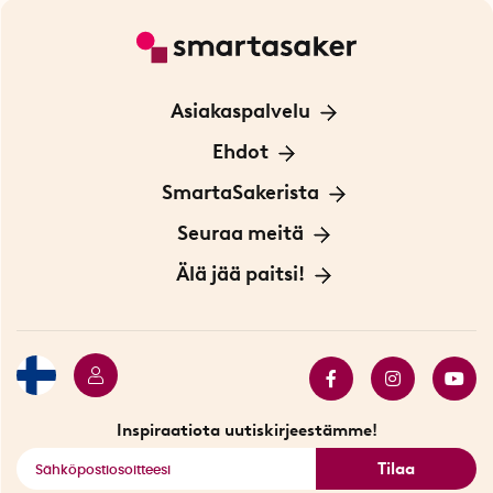
Asiakaspalvelu
Ota yhteyttä
Ehdot
Tietoa evästeistä
SmartaSakerista
Yksityisyydensuoja
Meistä
Seuraa meitä
Sopimusehdot
Myymälä Tukholmassa
Innovaattoriblogi
Älä jää paitsi!
Ympäristöystävälliset toimitukset
Lahjakortti
Myydyimmät tuotteet
Tarjouskulma
Katso kaikki älykkäät tuotteet
Inspiraatiota uutiskirjeestämme!
Tilaa