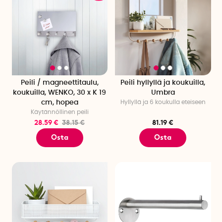
Peili / magneettitaulu,
Peili hyllyllä ja koukuilla,
koukuilla, WENKO, 30 x K 19
Umbra
cm, hopea
Hyllyllä ja 6 koukulla eteiseen
Käytännöllinen peili
28.59 €
38.15 €
81.19 €
Osta
Osta