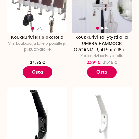
Koukkurivi kirjelokerolla
Koukkurivi säilytystilalla,
Viisi koukkua ja lokero postille ja
UMBRA HAMMOCK
pikkutavaroille
ORGANIZER, 41,5 x K 18 cm
Koukkurivi säilytystilalla
Vaaleanharmaa
24.76 €
23.91 €
31.46 €
Osta
Osta