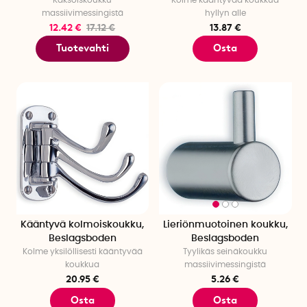
massiivimessingistä
hyllyn alle
12.42 €
17.12 €
13.87 €
Tuotevahti
Osta
Kääntyvä kolmoiskoukku,
Lieriönmuotoinen koukku,
Beslagsboden
Beslagsboden
Kolme yksilöllisesti kääntyvää
Tyylikäs seinäkoukku
koukkua
massiivimessingistä
20.95 €
5.26 €
Osta
Osta