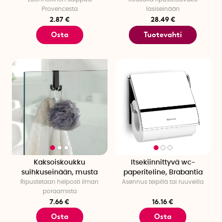
Provencesta
lasiseinään
2.87 €
28.49 €
Osta
Tuotevahti
Kaksoiskoukku
Itsekiinnittyvä wc-
suihkuseinään, musta
paperiteline, Brabantia
Ripustetaan helposti ilman
Asennus teipillä tai ruuveilla
poraamista
7.66 €
16.16 €
Osta
Osta