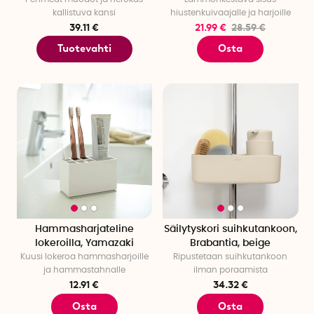
kallistuva kansi
hiustenkuivaajalle ja harjoille
39.11 €
21.99 €
28.59 €
Tuotevahti
Osta
Hammasharjateline
Säilytyskori suihkutankoon,
lokeroilla, Yamazaki
Brabantia, beige
Kuusi lokeroa hammasharjoille
Ripustetaan suihkutankoon
ja hammastahnalle
ilman poraamista
12.91 €
34.32 €
Osta
Osta