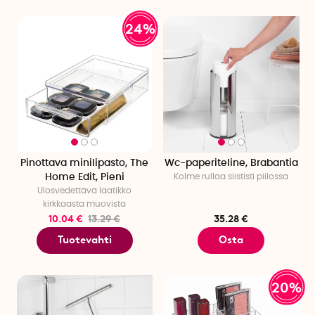
24%
Pinottava minilipasto, The
Wc-paperiteline, Brabantia
Home Edit, Pieni
Kolme rullaa siististi piilossa
Ulosvedettävä laatikko
kirkkaasta muovista
10.04 €
13.29 €
35.28 €
Tuotevahti
Osta
20%