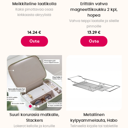
Meikkiteline laatikolla
Erittäin vahva
Kaksi pinottavaa osaa
magneettikoukku 2 kpl,
kirkkaasta akryylistä
hopea
Vahva teippi laatalle ja sileille
pinnoille
14.24 €
13.29 €
Osta
Osta
Suuri korurasia matkalle,
Metallinen
Stackers
kylpyammelauta, Habo
Lokerot kellolle ja koruille
Telineellä kirjalle tai tabletille