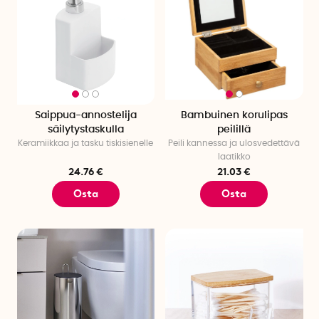
Saippua-annostelija
Bambuinen korulipas
säilytystaskulla
peilillä
Keramiikkaa ja tasku tiskisienelle
Peili kannessa ja ulosvedettävä
laatikko
24.76 €
21.03 €
Osta
Osta