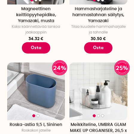
Magneettinen
Hammasharjateline ja
keittiöpyyhepidike,
hammastahnan säilytys,
Yamazaki, musta
Yamazaki
Kaksi käännettävää tankoa
Tilaa kuudelle hammasharjalle
jääkaappiin
ja tahnalle
34.32 €
30.50 €
Osta
Osta
24%
25%
Roska-astia 9,5 l, Sininen
Meikkiteline, UMBRA GLAM
Roskakori jäteille
MAKE UP ORGANISER, 26,5 x