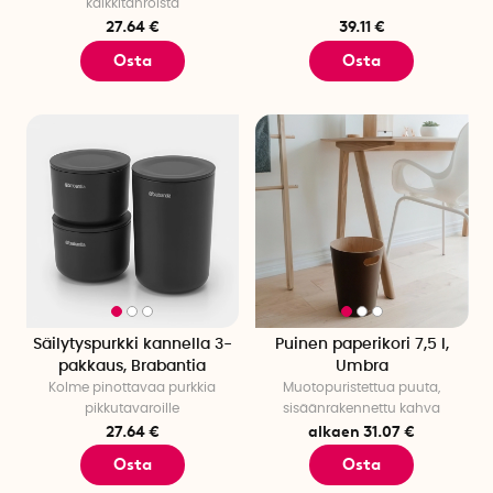
kalkkitahroista
27.64 €
39.11 €
Osta
Osta
Säilytyspurkki kannella 3-
Puinen paperikori 7,5 l,
pakkaus, Brabantia
Umbra
Kolme pinottavaa purkkia
Muotopuristettua puuta,
pikkutavaroille
sisäänrakennettu kahva
27.64 €
alkaen 31.07 €
Osta
Osta