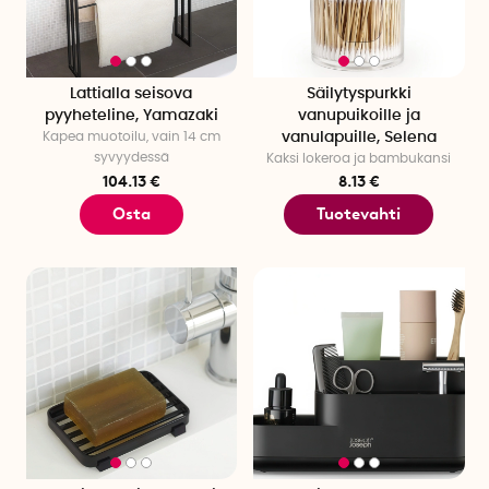
Lattialla seisova
Säilytyspurkki
pyyheteline, Yamazaki
vanupuikoille ja
Kapea muotoilu, vain 14 cm
vanulapuille, Selena
syvyydessä
Kaksi lokeroa ja bambukansi
104.13 €
8.13 €
Osta
Tuotevahti