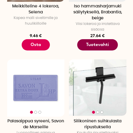
Meikkiteline 4 lokeroa,
Iso hammasharjamuki
Selena
säilytyksellä, Brabantia,
Kapea malli siveltimille ja
beige
huulikiilloille
Viisi lokeroa ja irrotettava
sisäosa
9.46 €
27.64 €
Osta
Tuotevahti
Palasaippua syreeni, Savon
Silikoninen suihkulasta
de Marseille
ripustuksella
Luonnollinen saippua
Koukulla ripustettavaksi