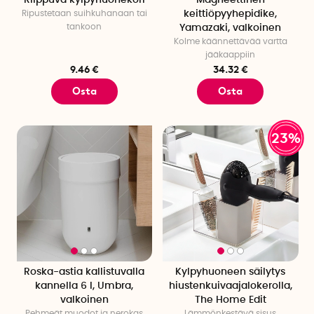
Riippuva kylpyhuonekori
Magneettinen
Ripustetaan suihkuhanaan tai
keittiöpyyhepidike,
tankoon
Yamazaki, valkoinen
Kolme käännettävää vartta
jääkaappiin
9.46 €
34.32 €
Osta
Osta
23%
Roska-astia kallistuvalla
Kylpyhuoneen säilytys
kannella 6 l, Umbra,
hiustenkuivaajalokerolla,
valkoinen
The Home Edit
Pehmeät muodot ja nerokas
Lämmönkestävä sisus