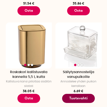
51.54 €
35.86 €
Osta
Osta
Roskakori kallistuvalla
Säilytysannostelija
kannella 5,5 l, kulta
vanupuikoille
Kallistuva kansi piilottaa sisällön
Annostelee yhden puikon
siististi
kerrallaan
38.05 €
6.69 €
Osta
Tuotevahti