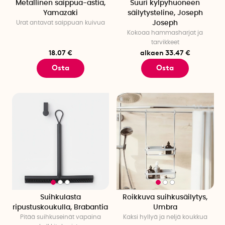
Metallinen saippua-astia,
Suuri kylpyhuoneen
Yamazaki
säilytysteline, Joseph
Urat antavat saippuan kuivua
Joseph
Kokoaa hammasharjat ja
tarvikkeet
18.07 €
alkaen 33.47 €
Osta
Osta
Suihkulasta
Roikkuva suihkusäilytys,
ripustuskoukulla, Brabantia
Umbra
Pitää suihkuseinät vapaina
Kaksi hyllyä ja neljä koukkua