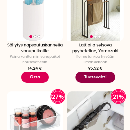
Säilytys napsautuskannella
Lattialla seisova
vanupuikoille
pyyheteline, Yamazaki
Paina kantta, niin vanupuikot
Kolme tankoa hyvään
nousevat esiin
ilmankiertoon
14.24 €
95.52 €
Osta
Tuotevahti
27%
21%