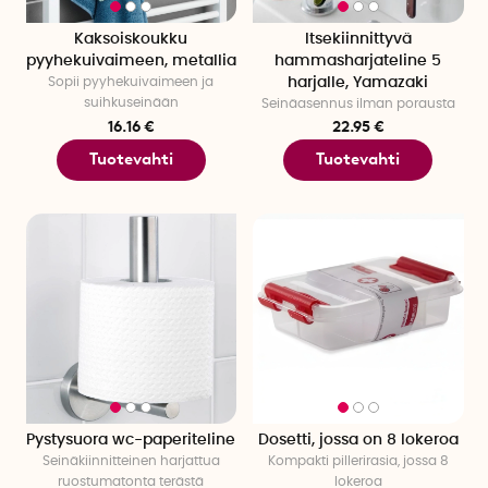
Kaksoiskoukku
Itsekiinnittyvä
pyyhekuivaimeen, metallia
hammasharjateline 5
Sopii pyyhekuivaimeen ja
harjalle, Yamazaki
suihkuseinään
Seinäasennus ilman porausta
16.16 €
22.95 €
Tuotevahti
Tuotevahti
Pystysuora wc-paperiteline
Dosetti, jossa on 8 lokeroa
Seinäkiinnitteinen harjattua
Kompakti pillerirasia, jossa 8
ruostumatonta terästä
lokeroa