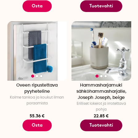
Osta
Tuotevahti
Oveen ripustettava
Hammasharjamuki
pyyheteline
sähköhammasharjalle,
Kolme tankoa ja koukut ilman
Joseph Joseph, beige
poraamista
Erilliset lokerot ja irrotettava
pohja
55.36 €
22.85 €
Osta
Tuotevahti