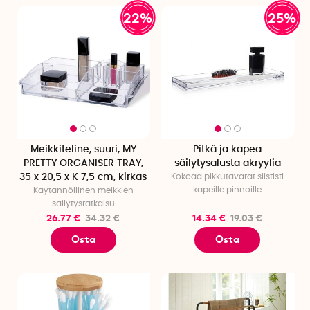
22%
25%
Meikkiteline, suuri, MY
Pitkä ja kapea
PRETTY ORGANISER TRAY,
säilytysalusta akryylia
35 x 20,5 x K 7,5 cm, kirkas
Kokoaa pikkutavarat siististi
kapeille pinnoille
Käytännöllinen meikkien
säilytysratkaisu
26.77 €
34.32 €
14.34 €
19.03 €
Osta
Osta