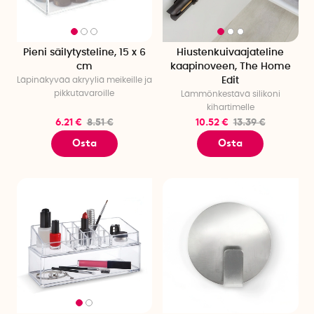
Pieni säilytysteline, 15 x 6
Hiustenkuivaajateline
cm
kaapinoveen, The Home
Läpinäkyvää akryyliä meikeille ja
Edit
pikkutavaroille
Lämmönkestävä silikoni
kihartimelle
6.21 €
8.51 €
10.52 €
13.39 €
Osta
Osta