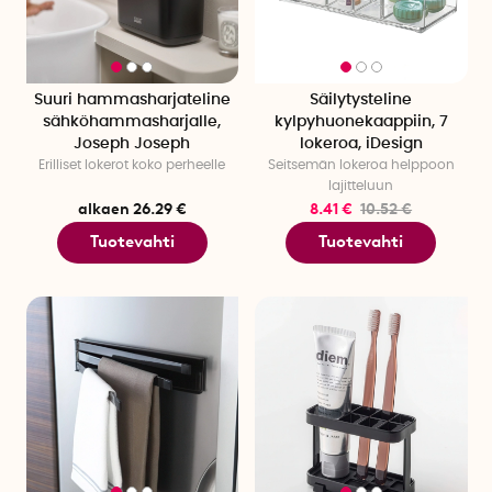
Suuri hammasharjateline
Säilytysteline
sähköhammasharjalle,
kylpyhuonekaappiin, 7
Joseph Joseph
lokeroa, iDesign
Erilliset lokerot koko perheelle
Seitsemän lokeroa helppoon
lajitteluun
alkaen 26.29 €
8.41 €
10.52 €
Tuotevahti
Tuotevahti