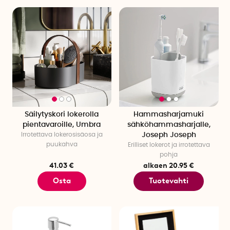
Säilytyskori lokerolla
Hammasharjamuki
pientavaroille, Umbra
sähköhammasharjalle,
Irrotettava lokerosisäosa ja
Joseph Joseph
puukahva
Erilliset lokerot ja irrotettava
pohja
41.03 €
alkaen 20.95 €
Osta
Tuotevahti