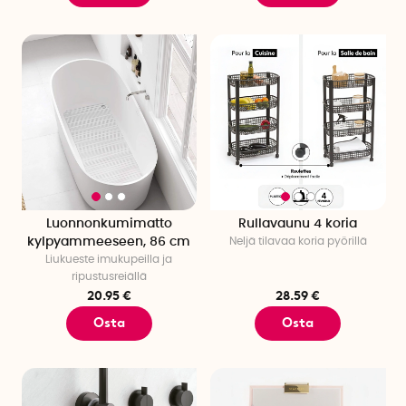
Luonnonkumimatto
Rullavaunu 4 koria
kylpyammeeseen, 86 cm
Neljä tilavaa koria pyörillä
Liukueste imukupeilla ja
ripustusreiällä
20.95 €
28.59 €
Osta
Osta