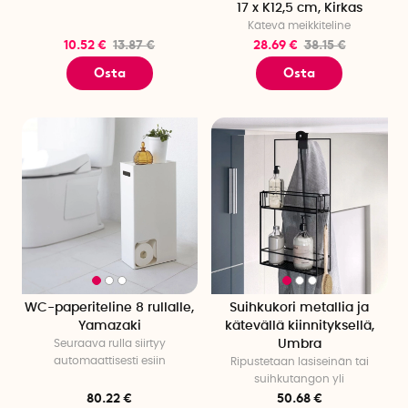
17 x K12,5 cm, Kirkas
Kätevä meikkiteline
10.52 €
13.87 €
28.69 €
38.15 €
Osta
Osta
WC-paperiteline 8 rullalle,
Suihkukori metallia ja
Yamazaki
kätevällä kiinnityksellä,
Seuraava rulla siirtyy
Umbra
automaattisesti esiin
Ripustetaan lasiseinän tai
suihkutangon yli
80.22 €
50.68 €