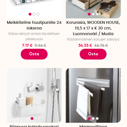
Meikkiteline huulipunille 24
Korurasia, WOODEN HOUSE,
lokeroa
19,5 x 17 x K 30 cm,
Kirkas akryyli antaa täydellisen
Luonnonväri / Musta
yleiskuvan
Käytännöllinen korujen säilytys
7.17 €
9.46 €
36.33 €
46.76 €
Osta
Osta