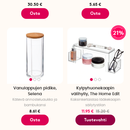
30.50 €
5.65 €
Osta
Osta
21%
Vanulappujen pidike,
Kylpyhuonekaapin
Selena
välihylly, The Home Edit
Kätevä annosteluaukko ja
Kaksinkertaistaa lääkekaapin
bambukansi
säilytystilan
8.61 €
11.95 €
15.20 €
Osta
Tuotevahti