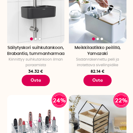
Säilytyskori suihkutankoon,
Meikkilaatikko peilillä,
Brabantia, tummanharmaa
Yamazaki
Kiinnittyy suihkutankoon ilman
Sisäänrakennettu peili ja
poraamista
irrotettava sivellinpidike
34.32 €
82.14 €
Osta
Osta
24%
22%