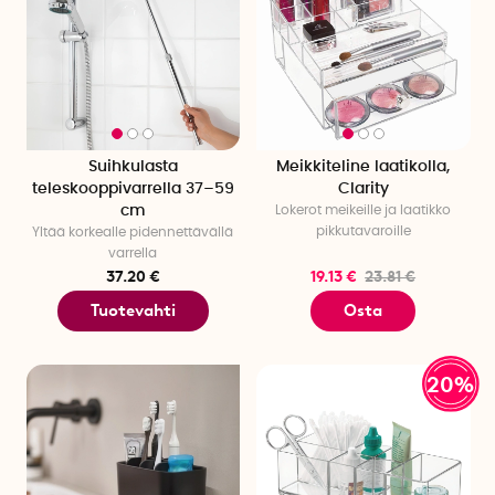
Suihkulasta
Meikkiteline laatikolla,
teleskooppivarrella 37–59
Clarity
cm
Lokerot meikeille ja laatikko
pikkutavaroille
Yltää korkealle pidennettävällä
varrella
37.20 €
19.13 €
23.81 €
Tuotevahti
Osta
20%