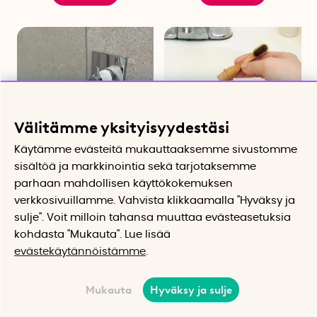
Välitämme yksityisyydestäsi
Käytämme evästeitä mukauttaaksemme sivustomme
sisältöä ja markkinointia sekä tarjotaksemme
Itsekiinnittyvä koukku
Matkahammasharja
parhaan mahdollisen käyttökokemuksen
piikillä
bambusta
verkkosivuillamme. Vahvista klikkaamalla "Hyväksy ja
Kiinnittyy ilman porausta sileille
Kotelo on osa hammasharjaa
pinnoille
sulje". Voit milloin tahansa muuttaa evästeasetuksia
10.52 €
12.34 €
kohdasta "Mukauta". Lue lisää
Osta
Osta
evästekäytännöistämme
.
Mukauta
Hyväksy ja sulje
22%