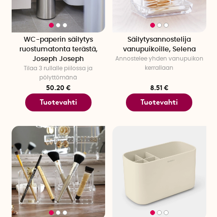
WC-paperin säilytys
Säilytysannostelija
ruostumatonta terästä,
vanupuikoille, Selena
Joseph Joseph
Annostelee yhden vanupuikon
kerrallaan
Tilaa 3 rullalle piilossa ja
pölyttömänä
50.20 €
8.51 €
Tuotevahti
Tuotevahti