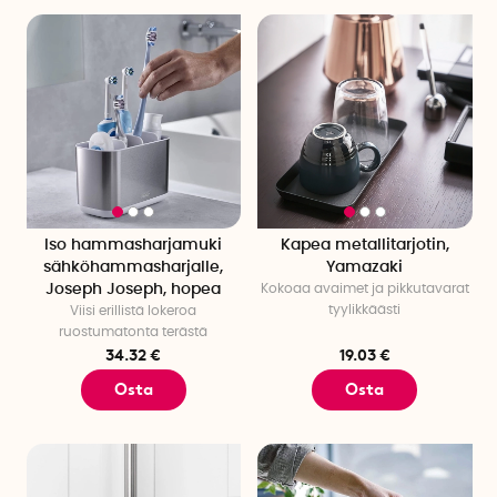
Iso hammasharjamuki
Kapea metallitarjotin,
sähköhammasharjalle,
Yamazaki
Joseph Joseph, hopea
Kokoaa avaimet ja pikkutavarat
tyylikkäästi
Viisi erillistä lokeroa
ruostumatonta terästä
34.32 €
19.03 €
Osta
Osta