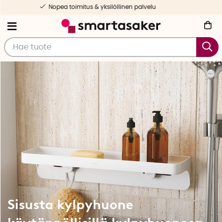
Valikoituja ja testattuja tuotteita
Sisusta kylpyhuone