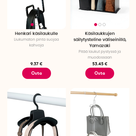
Henkari käsilaukulle
Käsilaukkujen
Liukumaton pinta suojaa
säilytysteline väliseinillä,
kahvoja
Yamazaki
Pitää laukut pystyssä ja
muodossaan
9.37 €
53.45 €
Osta
Osta