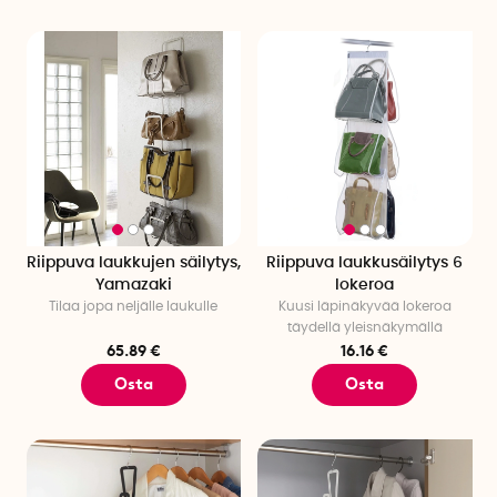
Riippuva laukkujen säilytys,
Riippuva laukkusäilytys 6
Yamazaki
lokeroa
Tilaa jopa neljälle laukulle
Kuusi läpinäkyvää lokeroa
täydellä yleisnäkymällä
65.89 €
16.16 €
Osta
Osta