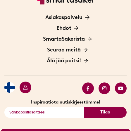
Asiakaspalvelu
Ota yhteyttä
Ehdot
Tietoa evästeistä
SmartaSakerista
Yksityisyydensuoja
Meistä
Seuraa meitä
Sopimusehdot
Myymälä Tukholmassa
Innovaattoriblogi
Älä jää paitsi!
Ympäristöystävälliset toimitukset
Lahjakortti
Myydyimmät tuotteet
Tarjouskulma
Katso kaikki älykkäät tuotteet
Inspiraatiota uutiskirjeestämme!
Tilaa