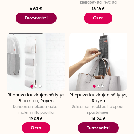
kierrätetystä Pevasta
6.60 €
16.16 €
Tuotevahti
Osta
Riippuva laukkujen säilytys
Riippuva laukkujen säilytys,
8 lokeroa, Rayen
Rayen
Kahdeksan lokeroa, aukot
Seitsemän koukkua helppoon
molemmilla puolilla
ripustukseen
19.03 €
14.24 €
Osta
Tuotevahti