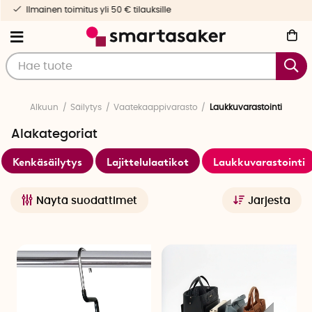
Nopea toimitus & yksilöllinen palvelu
Alkuun
Säilytys
Vaatekaappivarasto
Laukkuvarastointi
Alakategoriat
Kenkäsäilytys
Lajittelulaatikot
Laukkuvarastointi
Näytä suodattimet
Järjestä