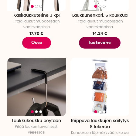
Käsilaukkuteline 3 kpl
Laukkuhenkari, 6 koukkua
Pitää laukut muodossaan
Pitää laukut muodossaan
vaatekaapissa
vaatekaapissa
17.70 €
14.24 €
Osta
Tuotevahti
Laukkukoukku pöytään
Riippuva laukkujen säilytys
Pitää laukun turvallisesti
8 lokeroa
vieressäsi
Kahdeksan läpinäkyvää lokeroa