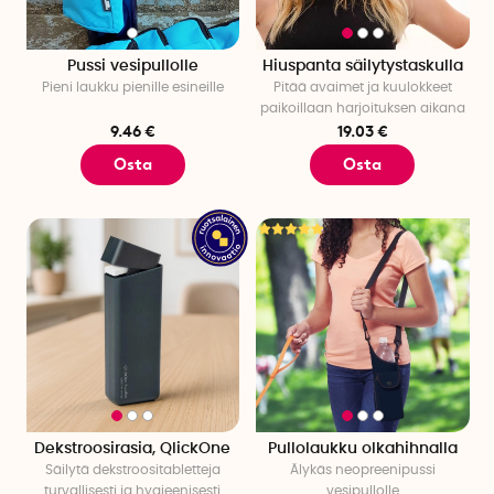
Pussi vesipullolle
Hiuspanta säilytystaskulla
Pieni laukku pienille esineille
Pitää avaimet ja kuulokkeet
paikoillaan harjoituksen aikana
9.46 €
19.03 €
Osta
Osta
Dekstroosirasia, QlickOne
Pullolaukku olkahihnalla
Säilytä dekstroositabletteja
Älykäs neopreenipussi
turvallisesti ja hygieenisesti
vesipullolle