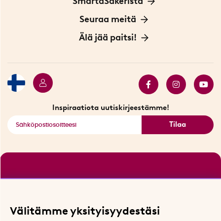
SmartaSakerista
Yksityisyydensuoja
Meistä
Seuraa meitä
Sopimusehdot
Myymälä Tukholmassa
Innovaattoriblogi
Älä jää paitsi!
Ympäristöystävälliset toimitukset
Lahjakortti
Myydyimmät tuotteet
Tarjouskulma
Katso kaikki älykkäät tuotteet
Inspiraatiota uutiskirjeestämme!
Tilaa
Välitämme yksityisyydestäsi