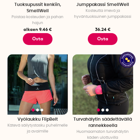
Tuoksupussit kenkiin,
Jumppakassi SmellWell
SmellWell
Kosteutta imevä ja
hyväntuoksuinen jumppakassi
Poistaa kosteuden ja pahan
hajun
alkaen 9.46 €
36.24 €
Osta
Osta
Vyölaukku FlipBelt
Turvahälytin säädettävällä
Kätevä säilytystasku puhelimelle
rannekkeella
ja avaimille
Huomaamaton turvahälytin
käden ulottuvilla