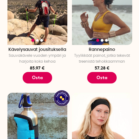
Kävelysauvat jousituksella
Rannepaino
Sauvakävele vuoden ympäri ja
Tyylikkäät painot, jotka tekevät
harjoita koko kehoa
treenistä tehokkaamman
85.97 €
57.28 €
Osta
Osta