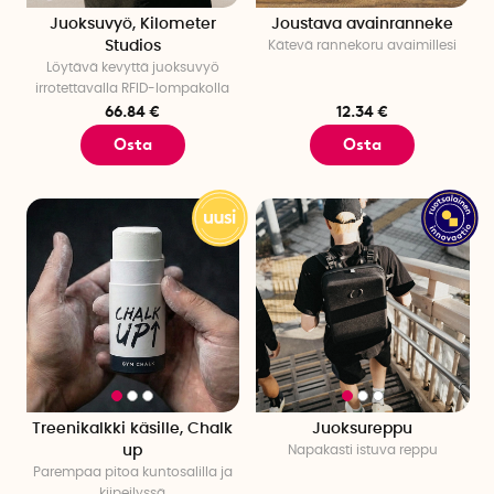
Juoksuvyö, Kilometer
Joustava avainranneke
Studios
Kätevä rannekoru avaimillesi
Löytävä kevyttä juoksuvyö
irrotettavalla RFID-lompakolla
66.84 €
12.34 €
Osta
Osta
Treenikalkki käsille, Chalk
Juoksureppu
up
Napakasti istuva reppu
Parempaa pitoa kuntosalilla ja
kiipeilyssä