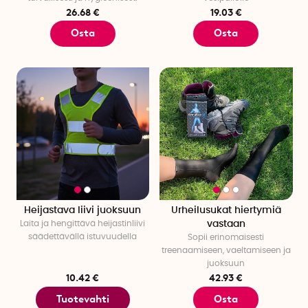
26.68 €
19.03 €
Osta
Osta
Heijastava liivi juoksuun
Urheilusukat hiertymiä
Laita ja hengittävä heijastinliivi
vastaan
säädettävällä istuvuudella
Sopii erinomaisesti
treenaamiseen, vaeltamiseen ja
juoksuun
10.42 €
42.93 €
Tuotevahti
Osta