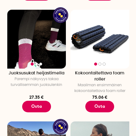
Juoksusukat heijastimella
Kokoontaitettava foam
Parempi näkyvyys takaa
roller
turvallisemman juoksulenkin
Maailman ensimmäinen
kokoontaitettava foam roller
27.35 €
75.06 €
Osta
Osta