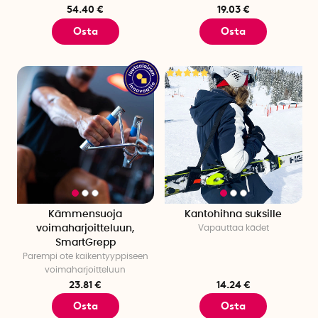
54.40 €
19.03 €
Osta
Osta
Kämmensuoja
Kantohihna suksille
voimaharjoitteluun,
Vapauttaa kädet
SmartGrepp
Parempi ote kaikentyyppiseen
voimaharjoitteluun
23.81 €
14.24 €
Osta
Osta