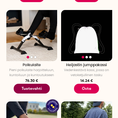
Polkulaite
Heijastin jumppakassi
Pieni polkulaite harjoitteluun,
Vedenkestävä kassi, jossa on
kuntoiluun ja kuntoutukseen
vetoketjullinen tasku
76.30 €
14.24 €
Tuotevahti
Osta