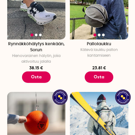
Rynnäkköhälytys kenkään,
Pallolaukku
Sorun
Kätevä laukku pallon
kantamiseen
Hienovarainen hälytin, joka
aktivoituu jalalla
38.15 €
23.81 €
Osta
Osta