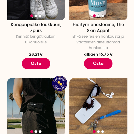
Kengänpidike laukkuun,
Hiertymienestoaine, The
Zpurs
Skin Agent
Kiinnitä kengät laukun
Ehkäisee reisien hankausta ja
ulkopuolelle
vaatteiden aiheuttamaa
hankausta
28.21 €
alkaen 16.73 €
Osta
Osta