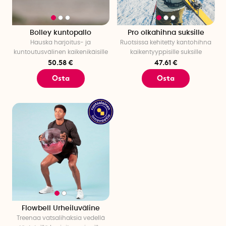
Bolley kuntopallo
Pro olkahihna suksille
Hauska harjoitus- ja
Ruotsissa kehitetty kantohihna
kuntoutusvälinen kaikenikäisille
kaikentyyppisille suksille
50.58 €
47.61 €
Osta
Osta
Flowbell Urheiluväline
Treenaa vatsalihaksia vedellä