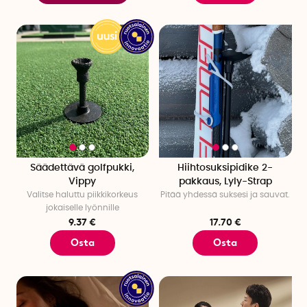
Säädettävä golfpukki,
Hiihtosuksipidike 2-
Vippy
pakkaus, Lyly-Strap
Valitse haluttu piikkikorkeus
Pitää yhdessä suksesi ja sauvat.
jokaiselle lyönnille
9.37 €
17.70 €
Osta
Osta