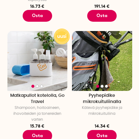
16.73 €
191.14 €
Osta
Osta
Matkapullot kotelolla, Go
Pyyhepidike
Travel
mikrokuituliinalla
Shampoon, hoitoaineen,
Kätevä pyyhepidike ja
ihovoiteiden ja tonereiden
mikrokuituliina
varten
15.78 €
14.34 €
Osta
Osta