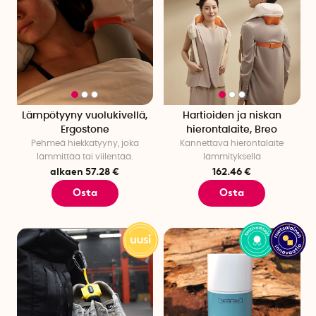
Lämpötyyny vuolukivellä,
Hartioiden ja niskan
Ergostone
hierontalaite, Breo
Pehmeä hiekkatyyny, joka
Kannettava hierontalaite
lämmittää tai viilentää.
lämmityksellä
alkaen 57.28 €
162.46 €
Osta
Osta