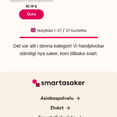
täytetyillä harjoituspainoilla
81.19 €
Osta
Näyttää
1-37
/
37
tuotetta
Det var allt i denna kategori! Vi handplockar
ständigt nya saker, kom tillbaka snart.
Asiakaspalvelu
Ota yhteyttä
Ehdot
Tietoa evästeistä