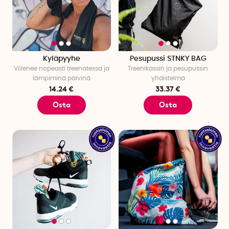
Kyläpyyhe
Pesupussi STNKY BAG
Viilenee nopeasti treenatessa ja
Treenikassin ja pesupussin
lämpiminä päivinä
yhdistelmä
14.24 €
33.37 €
Osta
Osta