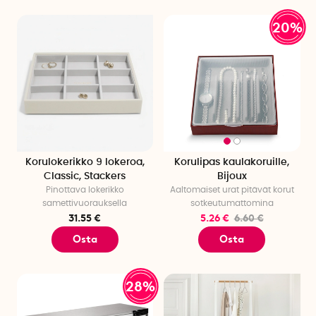
20%
Korulokerikko 9 lokeroa,
Korulipas kaulakoruille,
Classic, Stackers
Bijoux
Pinottava lokerikko
Aaltomaiset urat pitävät korut
samettivuorauksella
sotkeutumattomina
31.55 €
5.26 €
6.60 €
Osta
Osta
28%