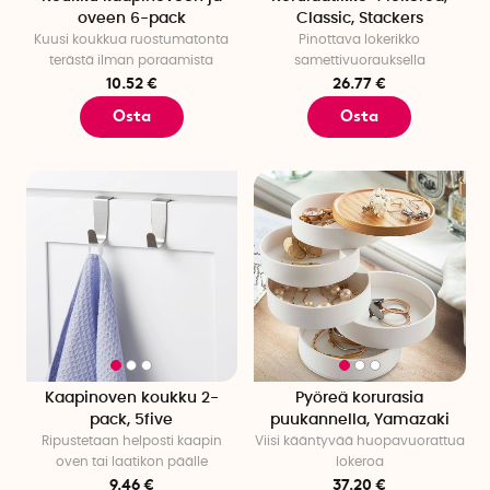
oveen 6-pack
Classic, Stackers
Kuusi koukkua ruostumatonta
Pinottava lokerikko
terästä ilman poraamista
samettivuorauksella
10.52 €
26.77 €
Osta
Osta
Kaapinoven koukku 2-
Pyöreä korurasia
pack, 5five
puukannella, Yamazaki
Ripustetaan helposti kaapin
Viisi kääntyvää huopavuorattua
oven tai laatikon päälle
lokeroa
9.46 €
37.20 €