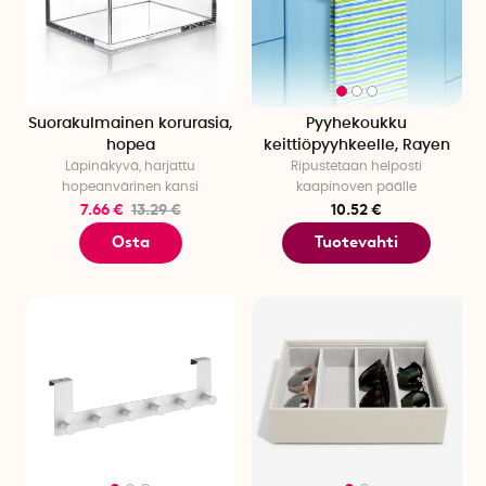
Suorakulmainen korurasia,
Pyyhekoukku
hopea
keittiöpyyhkeelle, Rayen
Läpinäkyvä, harjattu
Ripustetaan helposti
hopeanvärinen kansi
kaapinoven päälle
7.66 €
13.29 €
10.52 €
Osta
Tuotevahti