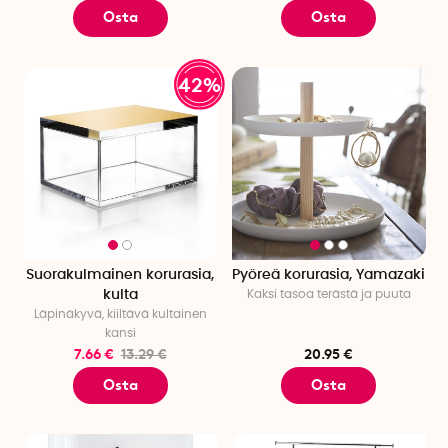
Osta
Osta
42%
Suorakulmainen korurasia,
Pyöreä korurasia, Yamazaki
kulta
Kaksi tasoa terästä ja puuta
Läpinäkyvä, kiiltävä kultainen
kansi
7.66 €
13.29 €
20.95 €
Osta
Osta