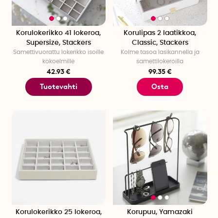
Korulokerikko 41 lokeroa,
Korulipas 2 laatikkoa,
Supersize, Stackers
Classic, Stackers
Samettivuorattu lokerikko isoille
Kolme tasoa lasikannella ja
kokoelmille
samettilokeroilla
42.93 €
99.35 €
Tuotevahti
Osta
Korulokerikko 25 lokeroa,
Korupuu, Yamazaki