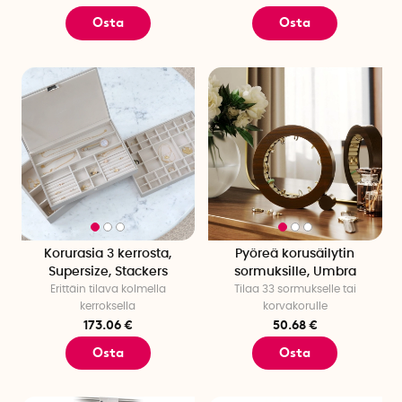
Osta
Osta
Korurasia 3 kerrosta,
Pyöreä korusäilytin
Supersize, Stackers
sormuksille, Umbra
Erittäin tilava kolmella
Tilaa 33 sormukselle tai
kerroksella
korvakorulle
173.06 €
50.68 €
Osta
Osta