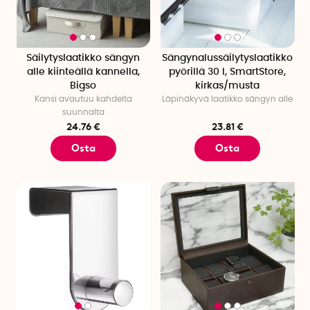
Säilytyslaatikko sängyn
Sängynalussäilytyslaatikko
alle kiinteällä kannella,
pyörillä 30 l, SmartStore,
Bigso
kirkas/musta
Kansi avautuu kahdelta
Läpinäkyvä laatikko sängyn alle
suunnalta
24.76 €
23.81 €
Osta
Osta