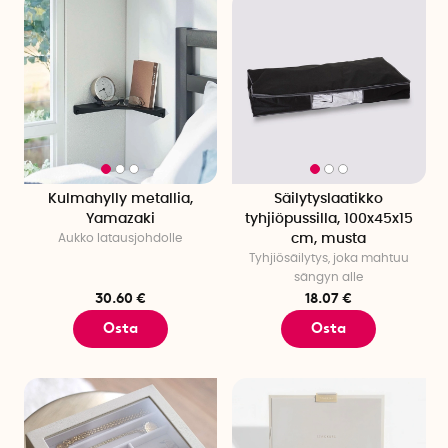
Kulmahylly metallia,
Säilytyslaatikko
Yamazaki
tyhjiöpussilla, 100x45x15
Aukko latausjohdolle
cm, musta
Tyhjiösäilytys, joka mahtuu
sängyn alle
30.60 €
18.07 €
Osta
Osta