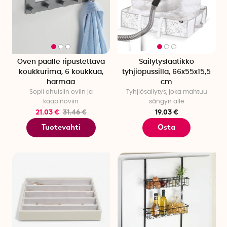
Oven päälle ripustettava
Säilytyslaatikko
koukkurima, 6 koukkua,
tyhjiöpussilla, 66x55x15,5
harmaa
cm
Sopii ohuisiin oviin ja
Tyhjiösäilytys, joka mahtuu
kaapinoviin
sängyn alle
21.03 €
31.46 €
19.03 €
Tuotevahti
Osta