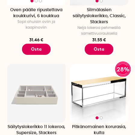
Oven päälle ripustettava
Silmälasien
koukkurivi, 6 koukkua
säilytyslokerikko, Classic,
Sopii ohuisiin oviin ja
Stackers
kaapinoviin
Neljä lokeroa pehmeällä
samettivuorauksella
31.46 €
31.55 €
Osta
Osta
28%
Säilytyslokerikko 11 lokeroa,
Pitkänomainen korurasia,
Supersize, Stackers
kulta