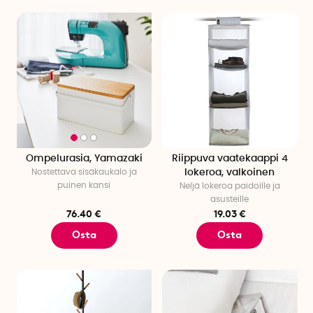
Ompelurasia, Yamazaki
Riippuva vaatekaappi 4
Nostettava sisäkaukalo ja
lokeroa, valkoinen
puinen kansi
Neljä lokeroa paidoille ja
asusteille
76.40 €
19.03 €
Osta
Osta