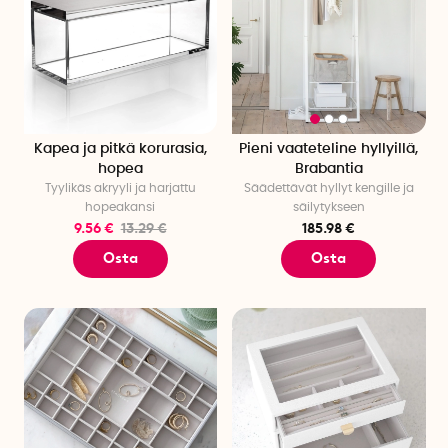
Kapea ja pitkä korurasia,
Pieni vaateteline hyllyillä,
hopea
Brabantia
Tyylikäs akryyli ja harjattu
Säädettävät hyllyt kengille ja
hopeakansi
säilytykseen
9.56 €
13.29 €
185.98 €
Osta
Osta