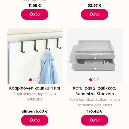
11.38 €
33.37 €
Osta
Osta
Kaapinoven koukku 4 kpl
Korulipas 2 laatikkoa,
Sopii oviin, kaappeihin ja
Supersize, Stackers
laatikoihin
Kaksi laatikkoa lasikannella ja
samettivuorauksella
alkaen 6.60 €
176.42 €
Osta
Osta