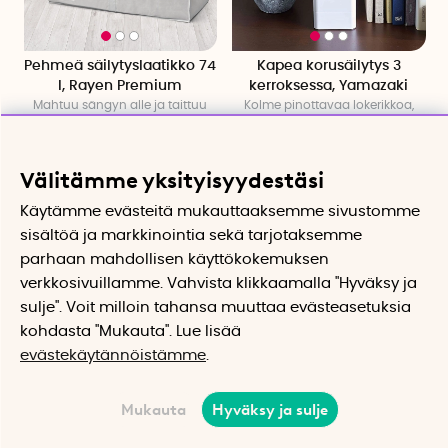
Pehmeä säilytyslaatikko 74
Kapea korusäilytys 3
l, Rayen Premium
kerroksessa, Yamazaki
Mahtuu sängyn alle ja taittuu
Kolme pinottavaa lokerikkoa,
litteäksi
puinen kansi
16.16 €
43.89 €
Osta
Osta
Välitämme yksityisyydestäsi
Käytämme evästeitä mukauttaaksemme sivustomme
sisältöä ja markkinointia sekä tarjotaksemme
parhaan mahdollisen käyttökokemuksen
verkkosivuillamme. Vahvista klikkaamalla "Hyväksy ja
sulje". Voit milloin tahansa muuttaa evästeasetuksia
kohdasta "Mukauta". Lue lisää
evästekäytännöistämme
.
Mukauta
Hyväksy ja sulje
Pyöreä korurasia,
Vaateteline hyllyillä,