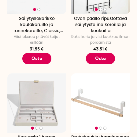
Säilytyslokerikko
Oven päälle ripustettava
kaulakoruille ja
säilytysteline koreilla ja
rannekoruille, Classic,
koukuilla
Viisi lokeroa pitävät ketjut
Stackers
Kaksi koria ja viisi koukkua ilman
erillään
poraamista
31.55 €
43.51 €
Osta
Osta