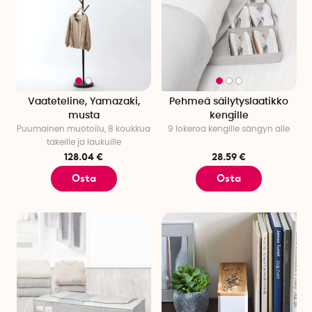
Vaateteline, Yamazaki,
Pehmeä säilytyslaatikko
musta
kengille
Puumainen muotoilu, 8 koukkua
9 lokeroa kengille sängyn alle
takeille ja laukuille
128.04 €
28.59 €
Osta
Osta