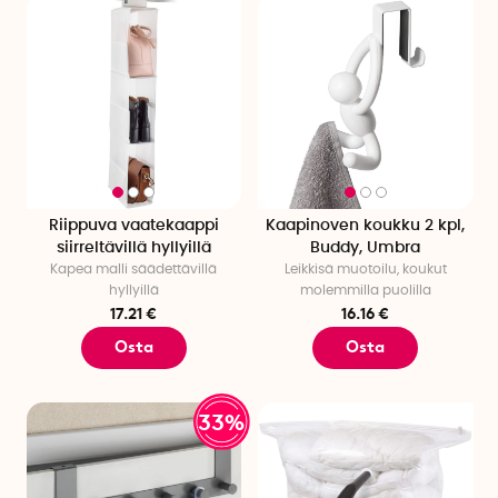
Riippuva vaatekaappi
Kaapinoven koukku 2 kpl,
siirreltävillä hyllyillä
Buddy, Umbra
Kapea malli säädettävillä
Leikkisä muotoilu, koukut
hyllyillä
molemmilla puolilla
17.21 €
16.16 €
Osta
Osta
33%