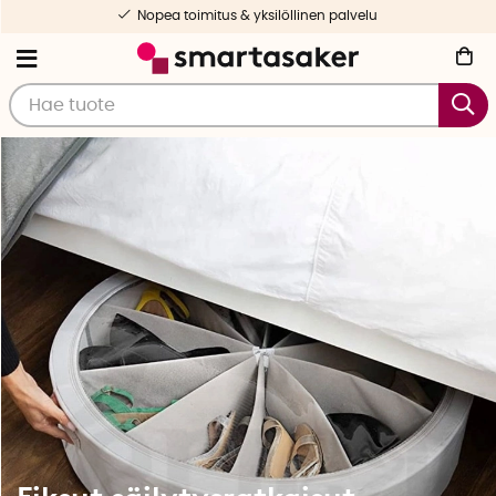
Valikoituja ja testattuja tuotteita