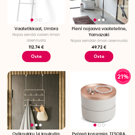
Vaatetikkaat, Umbra
Pieni nojaava vaateteline,
Nojaa seinää vasten ilman
Yamazaki
asennusta
Nojaa seinään ilman asennusta
112.74 €
49.72 €
Osta
Osta
21%
Ovikoukku 14 koukulla,
Pyöreä korurasia, TESORA,