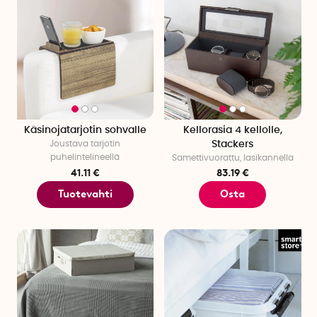
Käsinojatarjotin sohvalle
Kellorasia 4 kellolle,
Joustava tarjotin
Stackers
puhelintelineellä
Samettivuorattu, lasikannella
41.11 €
83.19 €
Tuotevahti
Osta