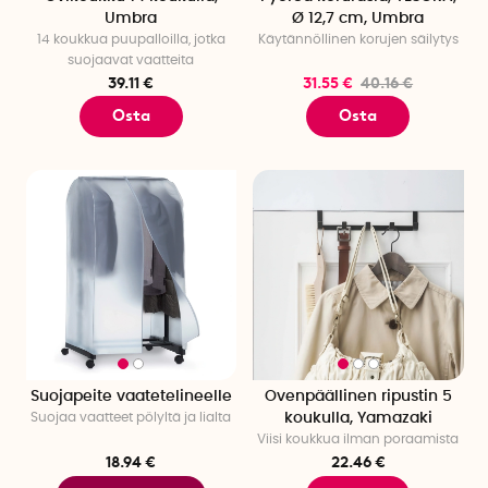
Umbra
Ø 12,7 cm, Umbra
14 koukkua puupalloilla, jotka
Käytännöllinen korujen säilytys
suojaavat vaatteita
39.11 €
31.55 €
40.16 €
Osta
Osta
Suojapeite vaatetelineelle
Ovenpäällinen ripustin 5
Suojaa vaatteet pölyltä ja lialta
koukulla, Yamazaki
Viisi koukkua ilman poraamista
18.94 €
22.46 €