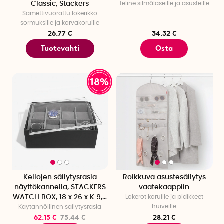
Classic, Stackers
Teline silmälaseille ja asusteille
Samettivuorattu lokerikko
sormuksille ja korvakoruille
26.77 €
34.32 €
Tuotevahti
Osta
18%
Kellojen säilytysrasia
Roikkuva asustesäilytys
näyttökannella, STACKERS
vaatekaappiin
WATCH BOX, 18 x 26 x K 9,5
Lokerot koruille ja pidikkeet
huiveille
Käytännöllinen säilytysrasia
cm Musta
62.15 €
75.44 €
28.21 €