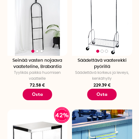
Seinää vasten nojaava
Säädettävä vaaterekki
vaateteline, Brabantia
pyörillä
Tyylikäs paikka huomisen
Säädettävä korkeus ja leveys,
vaatteille
kenkähylly
72.58 €
229.39 €
Osta
Osta
42%