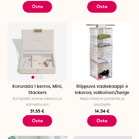
Osta
Osta
Korurasia 1 kerros, Mini,
Riippuva vaatekaappi 4
Stackers
lokeroa, valkoinen/beige
Kompakti, kolme lokeroa ja
Neljä lokeroa paidoille ja
samettivuori
asusteille
31.55 €
14.34 €
Osta
Osta