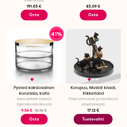
lokerojaolla
191.05 €
83.09 €
Osta
Osta
41%
Pyöreä kaksiosainen
Korupuu, Mustat kissat,
korurasia, kulta
Kikkerland
Kaksi erillistä lokeroa
Pitää sormukset ja kaulakorut
läpinäkyvää akryyliä
järjestyksessä
9.56 €
16.16 €
17.12 €
Osta
Tuotevahti