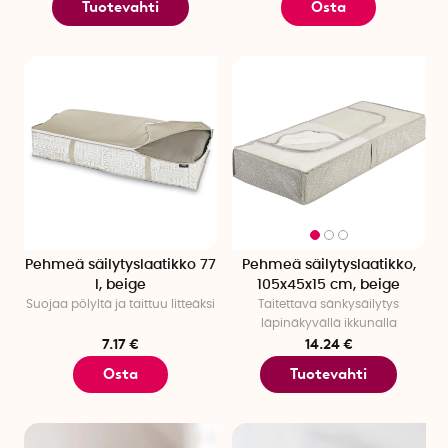
Tuotevahti
Osta
Pehmeä säilytyslaatikko 77
Pehmeä säilytyslaatikko,
l, beige
105x45x15 cm, beige
Suojaa pölyltä ja taittuu litteäksi
Taitettava sänkysäilytys
läpinäkyvällä ikkunalla
7.17 €
14.24 €
Osta
Tuotevahti