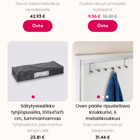
Tilavat lokerot kelloille ja
Tyylikäs akryyli ja harjattu
rannekoruille
kultakansi
42.93 €
9.56 €
13.29 €
Osta
Osta
Säilytyslaatikko
Oven päälle ripustettava
tyhjiöpussilla, 100x45x15
koukkurivi, 6
cm, tummanharmaa
metallikoukkua
Tyhjiösäilytys, joka mahtuu
Sopii ohuisiin oviin ja
sängyn alle
kaapinoviin
23.81 €
31.46 €