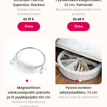
Korurasia 1 kerros,
Pyyhekoukku kaapinoveen,
Supersize, Stackers
33 cm, Yamazaki
Erityisen tilava ja
Ripustetaan kaapinoveen ilman
samettivuorattu
porausta
62.15 €
26.68 €
Osta
Osta
Magneettinen
Pyöreä kenkien
valokuvaripustin painolla
säilytyslaatikko, 74 cm
ja 10 pyykkipojalla 100 cm
Mahtuu jopa 10 paria kenkiä
Mukana 10 läpinäkyvää
pyykkipoikaa