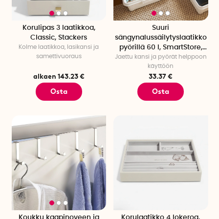
Korulipas 3 laatikkoa,
Suuri
Classic, Stackers
sängynalussäilytyslaatikko
Kolme laatikkoa, lasikansi ja
pyörillä 60 l, SmartStore,
samettivuoraus
Jaettu kansi ja pyörät helppoon
kirkas/musta
käyttöön
alkaen 143.23 €
33.37 €
Osta
Osta
Koukku kaapinoveen ja
Korulaatikko 4 lokeroa,