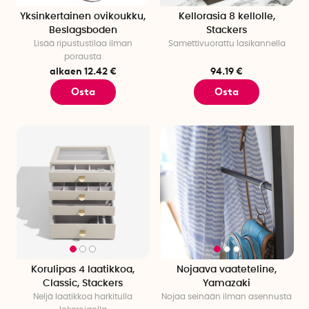
Yksinkertainen ovikoukku,
Kellorasia 8 kellolle,
Beslagsboden
Stackers
Lisää ripustustilaa ilman
Samettivuorattu lasikannella
porausta
alkaen 12.42 €
94.19 €
Osta
Osta
Korulipas 4 laatikkoa,
Nojaava vaateteline,
Classic, Stackers
Yamazaki
Neljä laatikkoa harkitulla
Nojaa seinään ilman asennusta