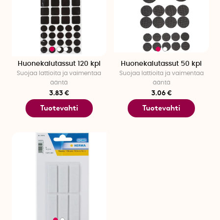
Huonekalutassut 120 kpl
Huonekalutassut 50 kpl
Suojaa lattioita ja vaimentaa
Suojaa lattioita ja vaimentaa
ääntä
ääntä
3.83 €
3.06 €
Tuotevahti
Tuotevahti