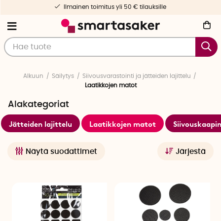
Ilmainen toimitus yli 50 € tilauksille
Alkuun
Säilytys
Siivousvarastointi ja jätteiden lajittelu
Laatikkojen matot
Alakategoriat
Jätteiden lajittelu
Laatikkojen matot
Siivouskaapin
Näytä suodattimet
Järjestä