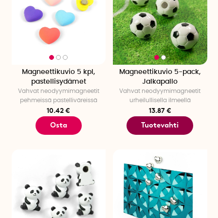
Magneettikuvio 5 kpl,
Magneettikuvio 5-pack,
pastellisydämet
Jalkapallo
Vahvat neodyymimagneetit
Vahvat neodyymimagneetit
pehmeissä pastelliväreissä
urheilullisella ilmeellä
10.42 €
13.87 €
Osta
Tuotevahti