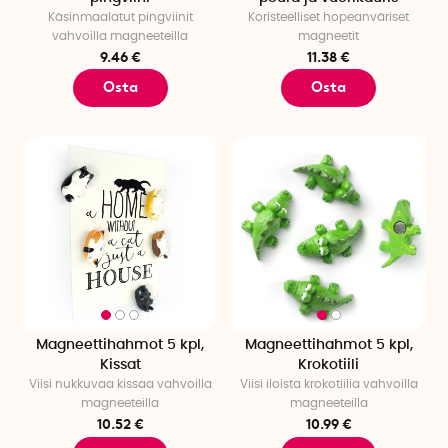
Käsinmaalatut pingviinit
Koristeelliset hopeanväriset
vahvoilla magneeteilla
magneetit
9.46 €
11.38 €
Osta
Osta
Magneettihahmot 5 kpl,
Magneettihahmot 5 kpl,
Kissat
Krokotiili
Viisi nukkuvaa kissaa vahvoilla
Viisi iloista krokotiilia vahvoilla
magneeteilla
magneeteilla
10.52 €
10.99 €