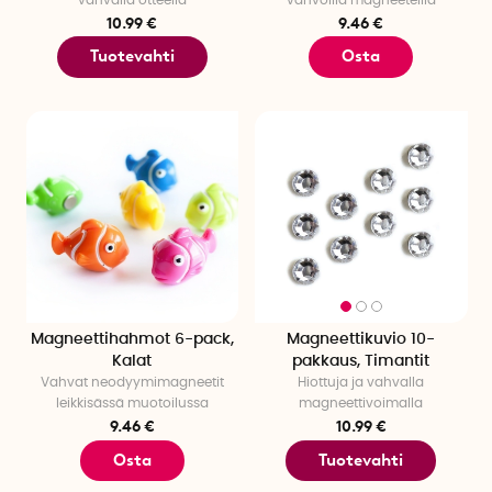
vahvalla otteella
vahvoilla magneeteilla
10.99 €
9.46 €
Tuotevahti
Osta
Magneettihahmot 6-pack,
Magneettikuvio 10-
Kalat
pakkaus, Timantit
Vahvat neodyymimagneetit
Hiottuja ja vahvalla
leikkisässä muotoilussa
magneettivoimalla
9.46 €
10.99 €
Osta
Tuotevahti