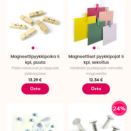
Magneettipyykkipoika 6
Magneettiset pyykkipojat 6
kpl, puuta
kpl, sekoitus
Pitää valokuvat ja lappuset
Värikkäät pyykkipojat vahvalla
jääkaapissa
magneetilla
13.29 €
12.34 €
Osta
Osta
24%