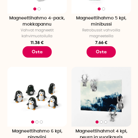
Magneettihahmo 4-pack,
Magneettihahmo 5 kpl,
mokkapannu
minibussi
Vahvat magneetit
Retrobussit vahvoilla
kahvimuotoilulla
magneeteilla
11.38 €
7.66 €
Osta
Osta
Magneettihahmo 6 kpl,
Magneettihahmot 4 kpl,
pingviini
peura ja vuorikauris