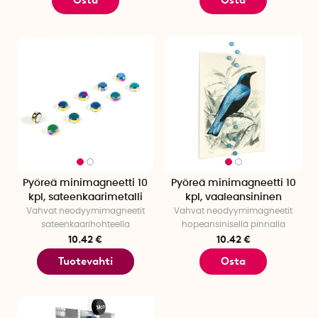
Osta
Osta
Pyöreä minimagneetti 10
Pyöreä minimagneetti 10
kpl, sateenkaarimetalli
kpl, vaaleansininen
Vahvat neodyymimagneetit
Vahvat neodyymimagneetit
sateenkaarihohteella
hopeansinisellä pinnalla
10.42 €
10.42 €
Tuotevahti
Osta