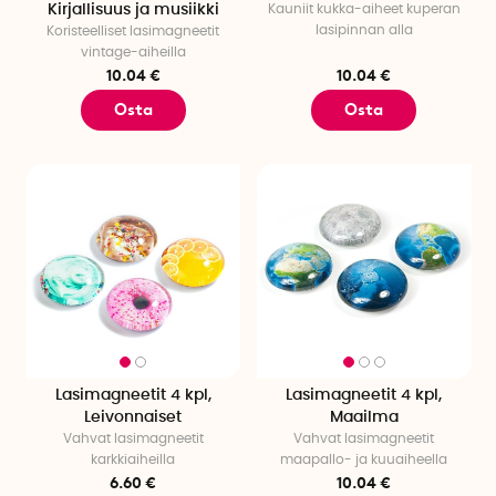
Kirjallisuus ja musiikki
Kauniit kukka-aiheet kuperan
lasipinnan alla
Koristeelliset lasimagneetit
vintage-aiheilla
10.04 €
10.04 €
Osta
Osta
Lasimagneetit 4 kpl,
Lasimagneetit 4 kpl,
Leivonnaiset
Maailma
Vahvat lasimagneetit
Vahvat lasimagneetit
karkkiaiheilla
maapallo- ja kuuaiheella
6.60 €
10.04 €