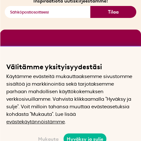
Inspiraatiota uutiskirjeestämme!
Tilaa
Välitämme yksityisyydestäsi
Käytämme evästeitä mukauttaaksemme sivustomme
sisältöä ja markkinointia sekä tarjotaksemme
parhaan mahdollisen käyttökokemuksen
verkkosivuillamme. Vahvista klikkaamalla "Hyväksy ja
sulje". Voit milloin tahansa muuttaa evästeasetuksia
kohdasta "Mukauta". Lue lisää
evästekäytännöistämme
.
Mukauta
Hyväksy ja sulje