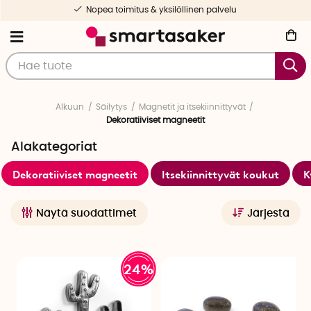
Valikoituja ja testattuja tuotteita
Alkuun
Säilytys
Magnetit ja itsekiinnittyvät
Dekoratiiviset magneetit
Alakategoriat
Dekoratiiviset magneetit
Itsekiinnittyvät koukut
K
Näytä suodattimet
Järjestä
24%