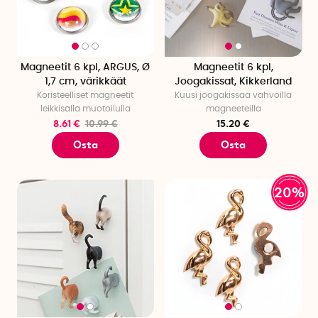
Magneetit 6 kpl, ARGUS, Ø
Magneetit 6 kpl,
1,7 cm, värikkäät
Joogakissat, Kikkerland
Koristeelliset magneetit
Kuusi joogakissaa vahvoilla
leikkisällä muotoilulla
magneeteilla
8.61 €
10.99 €
15.20 €
Osta
Osta
20%