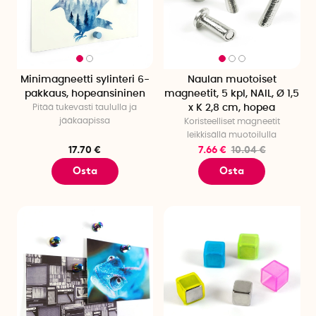
Minimagneetti sylinteri 6-
Naulan muotoiset
pakkaus, hopeansininen
magneetit, 5 kpl, NAIL, Ø 1,5
Pitää tukevasti taululla ja
x K 2,8 cm, hopea
jääkaapissa
Koristeelliset magneetit
leikkisällä muotoilulla
17.70 €
7.66 €
10.04 €
Osta
Osta