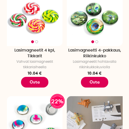
Lasimagneetit 4 kpl,
Lasimagneetti 4-pakkaus,
Tikkarit
Riikinkukko
Vahvat lasimagneetit
Lasimagneetit hohtavalla
tikkariaiheella
riikinkukkokuviolla
10.04 €
10.04 €
Osta
Osta
22%