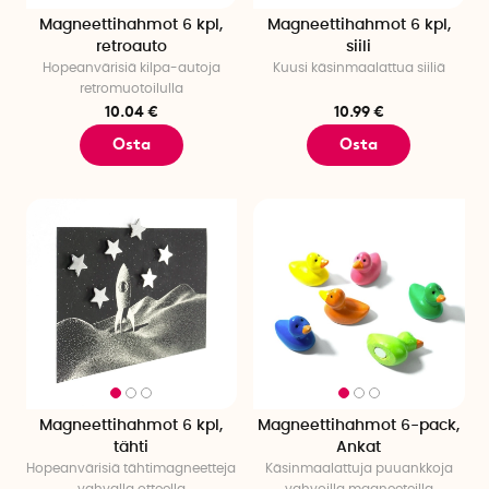
Magneettihahmot 6 kpl,
Magneettihahmot 6 kpl,
retroauto
siili
Hopeanvärisiä kilpa-autoja
Kuusi käsinmaalattua siiliä
retromuotoilulla
10.04 €
10.99 €
Osta
Osta
Magneettihahmot 6 kpl,
Magneettihahmot 6-pack,
tähti
Ankat
Hopeanvärisiä tähtimagneetteja
Käsinmaalattuja puuankkoja