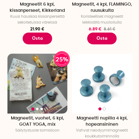
Magneetit 6 kpl,
Magneetit, 4 kpl, FLAMINGO,
kissanperseet, Kikkerland
ruusukulta
Kuusi hauskaa kissanpersettä
Koristeelliset magneetit
sekoitetuissa väreissä
leikkisällä muotoilulla
21.90 €
6.89 €
8.61 €
Osta
Osta
25%
Magneetit, vuohet, 6 kpl,
Magneetti nupilla 4 kpl,
GOAT YOGA, mix
hopeansininen
Säilytystuote toimistoon
Vahvat neodyymimagneetit
koukkutoiminnolla