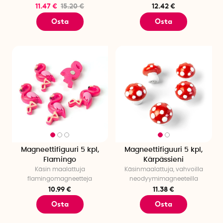
11.47 €
15.20 €
12.42 €
Osta
Osta
Magneettifiguuri 5 kpl,
Magneettifiguuri 5 kpl,
Flamingo
Kärpässieni
Käsin maalattuja
Käsinmaalattuja, vahvoilla
flamingomagneetteja
neodyymimagneeteilla
10.99 €
11.38 €
Osta
Osta