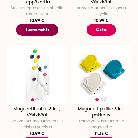
Leppäkerttu
Värikkäät
Suloiset leppäkertut vahvalla
Vahvat magneetit kiiltävää
magneetilla
akryylia
10.99 €
10.99 €
Tuotevahti
Osta
Magneettipallot 8 kpl,
Magneettipidike 3 kpl
Värikkäät
pakkaus
Vahvat neodyymimagneetit
Kolme värikästä pidikettä
iloisissa väreissä
magneetilla
10.99 €
11.38 €