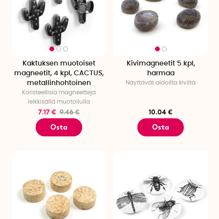
Kaktuksen muotoiset
Kivimagneetit 5 kpl,
magneetit, 4 kpl, CACTUS,
harmaa
metallinhohtoinen
Näyttävät aidoilta kiviltä
Koristeellisia magneetteja
leikkisällä muotoilulla
7.17 €
9.46 €
10.04 €
Osta
Osta