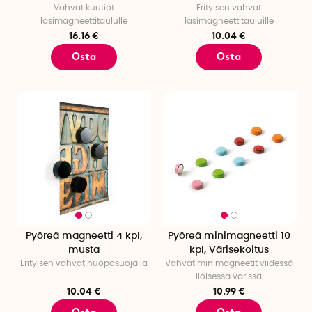
Vahvat kuutiot
Erityisen vahvat
lasimagneettitaululle
lasimagneettitauluille
16.16 €
10.04 €
Osta
Osta
Pyöreä magneetti 4 kpl,
Pyöreä minimagneetti 10
musta
kpl, Värisekoitus
Erityisen vahvat huopasuojalla
Vahvat minimagneetit viidessä
iloisessa värissä
10.04 €
10.99 €