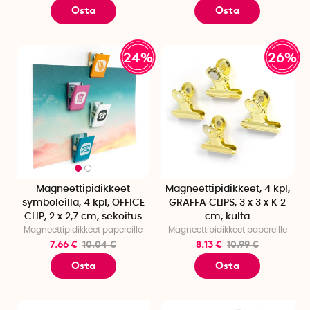
Osta
Osta
24%
26%
Magneettipidikkeet
Magneettipidikkeet, 4 kpl,
symboleilla, 4 kpl, OFFICE
GRAFFA CLIPS, 3 x 3 x K 2
CLIP, 2 x 2,7 cm, sekoitus
cm, kulta
Magneettipidikkeet papereille
Magneettipidikkeet papereille
7.66 €
10.04 €
8.13 €
10.99 €
Osta
Osta