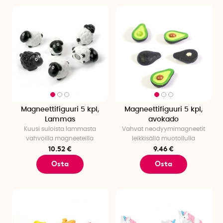
Magneettifiguuri 5 kpl,
Magneettifiguuri 5 kpl,
Lammas
avokado
Kuusi suloista lammasta
Vahvat neodyymimagneetit
vahvoilla magneeteilla
leikkisällä muotoilulla
10.52 €
9.46 €
Osta
Osta