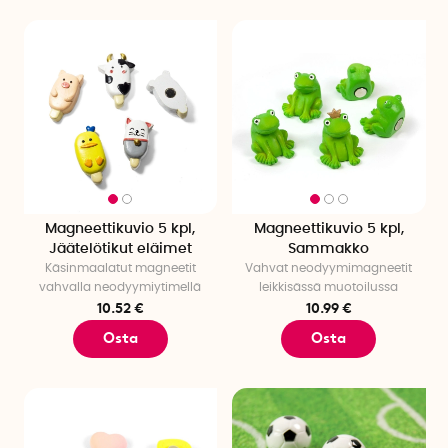
Magneettikuvio 5 kpl,
Magneettikuvio 5 kpl,
Jäätelötikut eläimet
Sammakko
Käsinmaalatut magneetit
Vahvat neodyymimagneetit
vahvalla neodyymiytimellä
leikkisässä muotoilussa
10.52 €
10.99 €
Osta
Osta