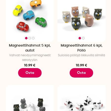
Magneettihahmot 5 kpl,
Magneettihahmot 6 kpl,
autot
Pöllö
Vahvat neodyymimagneetit
Suloisia pöllöjä liikkuvilla silmillä
retrotyyliin
10.99 €
10.99 €
Osta
Osta