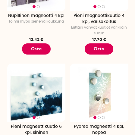
Nupillinen magneetti 4 kpl
Pieni magneettikuutio 4
Toimii myös pienenä koukkuna
kpl, värisekoitus
Erittäin vahvat kuutiot värikkäin
suojin
12.42 €
17.70 €
Osta
Osta
Pieni magneettikuutio 6
Pyöreä magneetti 4 kpl,
kpl, sininen
hopea