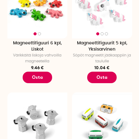
Magneettifiguuri 6 kpl,
Magneettifiguurit 5 kpl,
Liskot
Yksisarvinen
Värikkäitä liskoja vahvoilla
Söpöt magneetit jääkaappiin ja
magneeteilla
taululle
9.46 €
10.04 €
Osta
Osta