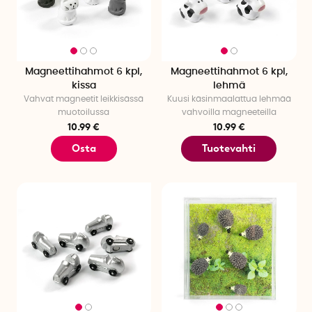
Magneettihahmot 6 kpl,
Magneettihahmot 6 kpl,
kissa
lehmä
Vahvat magneetit leikkisässä
Kuusi käsinmaalattua lehmää
muotoilussa
vahvoilla magneeteilla
10.99 €
10.99 €
Osta
Tuotevahti