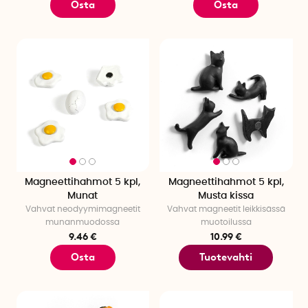
Osta
Osta
Magneettihahmot 5 kpl,
Magneettihahmot 5 kpl,
Munat
Musta kissa
Vahvat neodyymimagneetit
Vahvat magneetit leikkisässä
munanmuodossa
muotoilussa
9.46 €
10.99 €
Osta
Tuotevahti