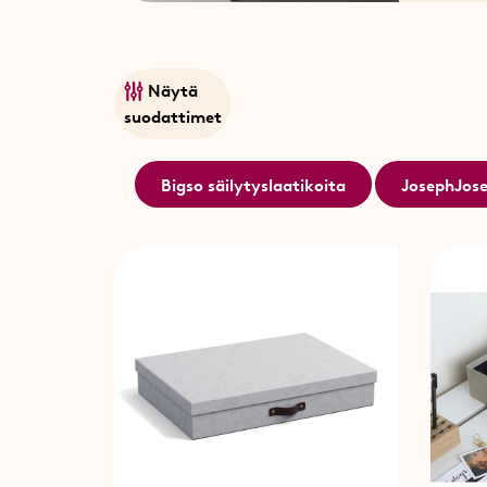
Näytä
suodattimet
Bigso säilytyslaatikoita
JosephJose