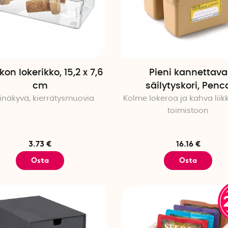
kon lokerikko, 15,2 x 7,6
Pieni kannettava
cm
säilytyskori, Penc
inäkyvä, kierrätysmuovia
Kolme lokeroa ja kahva lii
toimistoon
3.73 €
16.16 €
Osta
Osta