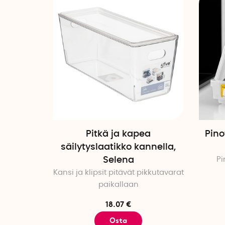
Pitkä ja kapea
Pino
säilytyslaatikko kannella,
Selena
Pi
Kansi ja klipsit pitävät pikkutavarat
paikallaan
18.07 €
Osta