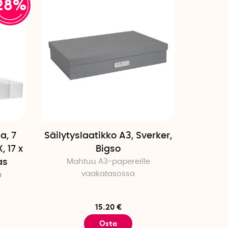
28%
a, 7
Säilytyslaatikko A3, Sverker,
, 17 x
Bigso
as
Mahtuu A3-papereille
vaakatasossa
a
15.20 €
Osta