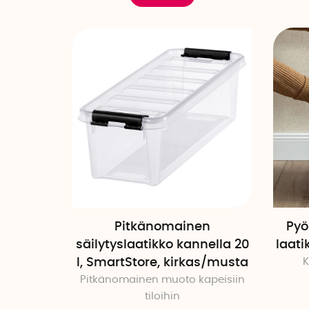
Pitkänomainen
Pyö
säilytyslaatikko kannella 20
laati
l, SmartStore, kirkas/musta
K
Pitkänomainen muoto kapeisiin
tiloihin