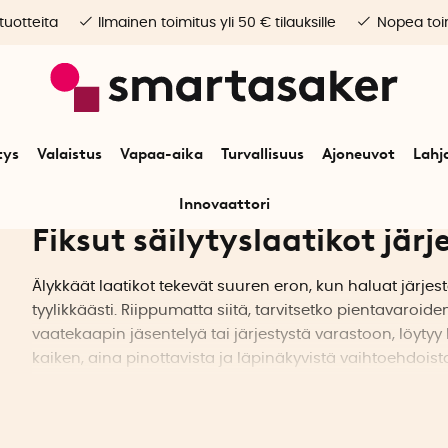
 tuotteita
Ilmainen toimitus yli 50 € tilauksille
Nopea toim
tys
Valaistus
Vapaa-aika
Turvallisuus
Ajoneuvot
Lahj
Innovaattori
Fiksut säilytyslaatikot jär
Älykkäät laatikot tekevät suuren eron, kun haluat järjest
tyylikkäästi. Riippumatta siitä, tarvitsetko pientavaroid
vaatekaapin jäsentelyä tai järjestystä varastoon, löytyy l
kaiken, aina pinottavista ja läpinäkyvistä vaihtoehdoista 
valmiina vastaamaan kodin erilaisiin tarpeisiin. Säilytä, l
missä sitä tarvitaan eniten.