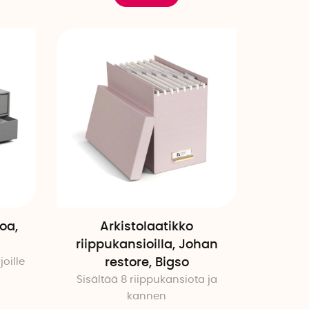
oa,
Arkistolaatikko
riippukansioilla, Johan
oille
restore, Bigso
Sisältää 8 riippukansiota ja
kannen