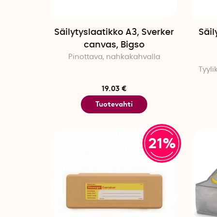
Säilytyslaatikko A3, Sverker
Säil
canvas, Bigso
Pinottava, nahkakahvalla
Tyyl
19.03 €
Tuotevahti
21%