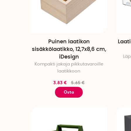
Puinen laatikon
Laati
sisäkkölaatikko, 12,7x8,6 cm,
iDesign
Läp
Kompakti jakaja pikkutavaroille
laatikkoon
3.83 €
5.65 €
Osta