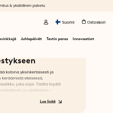
itus & yksilöllinen palvelu
Suomi
Ostoskori
avinkkejä
Juhlapäivät
Testin paras
Innovaatiot
jestykseen
ää kotona yksinkertaisesti ja
en keräämistä eteisessä,
aatikko, joka sopii. Täältä löydät
taitettaviin ja värikkäisiin –
ajittele ja luo rakennetta siellä,