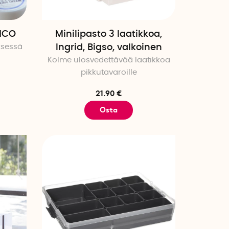
isratkaisun luomiseksi joka
ENCO
Minilipasto 3 laatikkoa,
itoiset
ksessä
Ingrid, Bigso, valkoinen
n tarvitset kestävää ja
Kolme ulosvedettävää laatikkoa
uhdistaa ja saatavilla useissa
pikkutavaroille
en, puhdistustarvikkeiden tai
llissa että toimistossa. Monet
21.90 €
n tarkastelusta helppoa.
Osta
ikkoja alapuolella ja löydä uudet