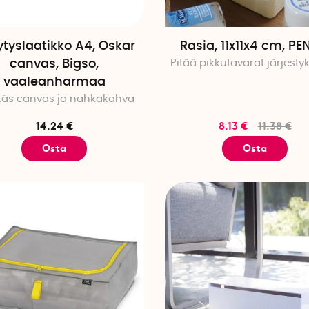
tilan säästämiseksi. Yhdistä eri kokoja älykkään kokona
huoneeseen.
ytyslaatikko A4, Oskar
Rasia, 11x11x4 cm, P
Muoviset säilytyslaatikot – kestävät ja helppoho
canvas, Bigso,
Pitää pikkutavarat järjesty
Muoviset säilytyslaatikot ovat käytännöllinen valinta, ku
vaaleanharmaa
helppohoitoista säilytystä. Ne ovat kestäviä, helppoja p
ikäs canvas ja nahkakahva
koossa ja väreissä erilaisiin tarpeisiin. Käytä niitä leluj
varastotavaroiden järjestämiseen – sekä kotona, autota
14.24 €
8.13 €
11.38 €
mallit ovat pinottavia ja läpinäkyviä, mikä tekee sisällö
Osta
Osta
Tutustu koko valikoimaamme käytännöllisiä säilytyslaat
suosikkisi älykkääseen säilytykseen!