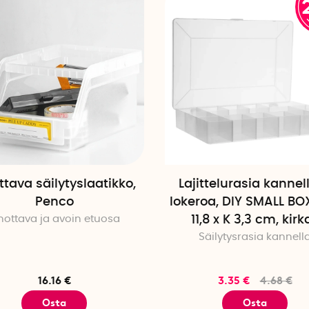
ttava säilytyslaatikko,
Lajittelurasia kannell
Penco
lokeroa, DIY SMALL BOX
nottava ja avoin etuosa
11,8 x K 3,3 cm, kirk
Säilytysrasia kannell
16.16 €
3.35 €
4.68 €
Osta
Osta