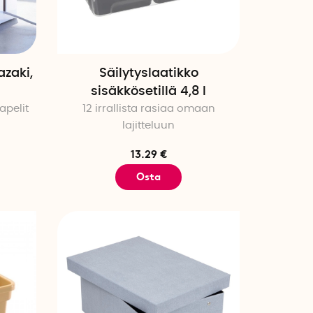
azaki,
Säilytyslaatikko
sisäkkösetillä 4,8 l
apelit
12 irrallista rasiaa omaan
lajitteluun
13.29 €
Osta