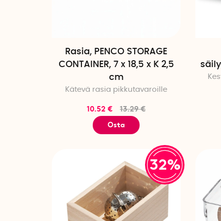
Rasia, PENCO STORAGE
CONTAINER, 7 x 18,5 x K 2,5
säil
cm
Kes
Kätevä rasia pikkutavaroille
10.52 €
13.29 €
Osta
32%