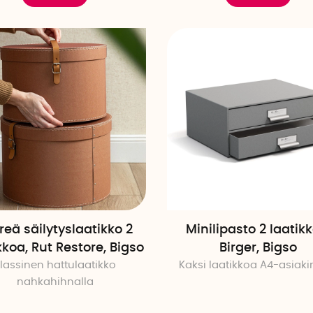
reä säilytyslaatikko 2
Minilipasto 2 laatikk
kkoa, Rut Restore, Bigso
Birger, Bigso
lassinen hattulaatikko
Kaksi laatikkoa A4-asiakirj
nahkahihnalla