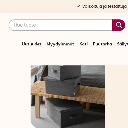
Valikoituja ja testattuja
Uutuudet
Myydyimmät
Koti
Puutarha
Säily