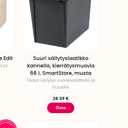
 Edit
Suuri säilytyslaatikko
a ja
kannella, kierrätysmuovia
66 l, SmartStore, musta
Tilava säilytys vuodevaatteille ja
huoville
28.59 €
Osta