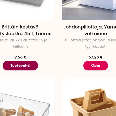
Erittäin kestävä
Johdonpiilottaja, Yam
ytyslaukku 45 l, Taurus
valkoinen
tävä laukku autotalliin ja
Piilottaa jatkojohdon ja ka
kellariin
tyylikkäästi
9.56 €
57.28 €
Tuotevahti
Osta