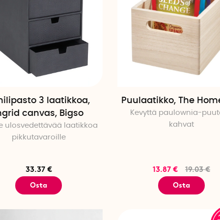
nilipasto 3 laatikkoa,
Puulaatikko, The Home
ngrid canvas, Bigso
Kevyttä paulownia-puut
kahvat
 ulosvedettävää laatikkoa
pikkutavaroille
33.37 €
13.87 €
19.03 €
Osta
Osta