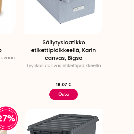
Säilytyslaatikko
o
etikettipidikkeellä, Karin
kkuvaan
canvas, Bigso
Tyylikäs canvas etikettipidikkeellä
18.07 €
Osta
27%