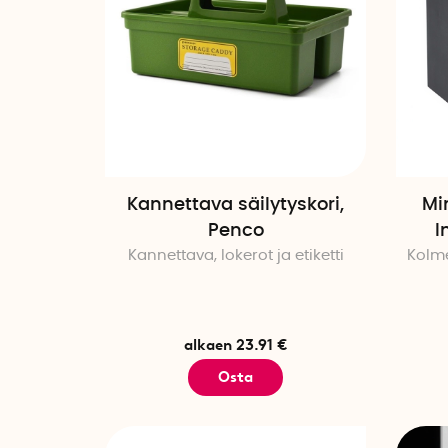
Kannettava säilytyskori,
Mi
Penco
I
Kannettava, lokerot ja etiketti
Kolme
alkaen 23.91 €
Osta